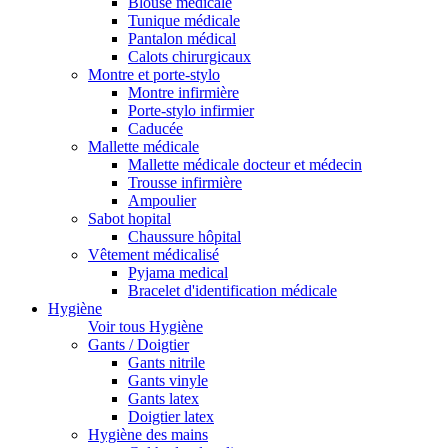
Blouse médicale
Tunique médicale
Pantalon médical
Calots chirurgicaux
Montre et porte-stylo
Montre infirmière
Porte-stylo infirmier
Caducée
Mallette médicale
Mallette médicale docteur et médecin
Trousse infirmière
Ampoulier
Sabot hopital
Chaussure hôpital
Vêtement médicalisé
Pyjama medical
Bracelet d'identification médicale
Hygiène
Voir tous Hygiène
Gants / Doigtier
Gants nitrile
Gants vinyle
Gants latex
Doigtier latex
Hygiène des mains