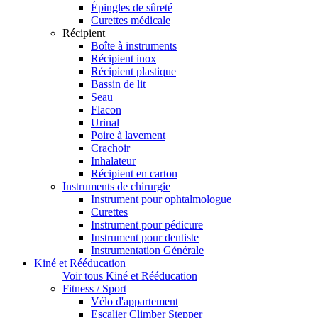
Épingles de sûreté
Curettes médicale
Récipient
Boîte à instruments
Récipient inox
Récipient plastique
Bassin de lit
Seau
Flacon
Urinal
Poire à lavement
Crachoir
Inhalateur
Récipient en carton
Instruments de chirurgie
Instrument pour ophtalmologue
Curettes
Instrument pour pédicure
Instrument pour dentiste
Instrumentation Générale
Kiné et Rééducation
Voir tous Kiné et Rééducation
Fitness / Sport
Vélo d'appartement
Escalier Climber Stepper