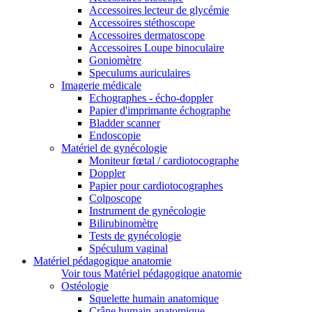
Accessoires lecteur de glycémie
Accessoires stéthoscope
Accessoires dermatoscope
Accessoires Loupe binoculaire
Goniomètre
Speculums auriculaires
Imagerie médicale
Echographes - écho-doppler
Papier d'imprimante échographe
Bladder scanner
Endoscopie
Matériel de gynécologie
Moniteur fœtal / cardiotocographe
Doppler
Papier pour cardiotocographes
Colposcope
Instrument de gynécologie
Bilirubinomètre
Tests de gynécologie
Spéculum vaginal
Matériel pédagogique anatomie
Voir tous Matériel pédagogique anatomie
Ostéologie
Squelette humain anatomique
Crâne humain anatomique