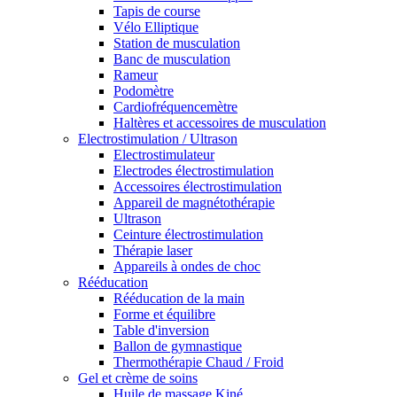
Tapis de course
Vélo Elliptique
Station de musculation
Banc de musculation
Rameur
Podomètre
Cardiofréquencemètre
Haltères et accessoires de musculation
Electrostimulation / Ultrason
Electrostimulateur
Electrodes électrostimulation
Accessoires électrostimulation
Appareil de magnétothérapie
Ultrason
Ceinture électrostimulation
Thérapie laser
Appareils à ondes de choc
Rééducation
Rééducation de la main
Forme et équilibre
Table d'inversion
Ballon de gymnastique
Thermothérapie Chaud / Froid
Gel et crème de soins
Huile de massage Kiné