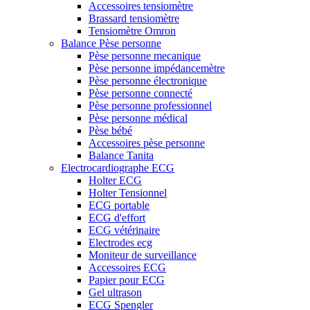
Accessoires tensiomètre
Brassard tensiomètre
Tensiomètre Omron
Balance Pèse personne
Pèse personne mecanique
Pèse personne impédancemètre
Pèse personne électronique
Pèse personne connecté
Pèse personne professionnel
Pèse personne médical
Pèse bébé
Accessoires pèse personne
Balance Tanita
Electrocardiographe ECG
Holter ECG
Holter Tensionnel
ECG portable
ECG d'effort
ECG vétérinaire
Electrodes ecg
Moniteur de surveillance
Accessoires ECG
Papier pour ECG
Gel ultrason
ECG Spengler