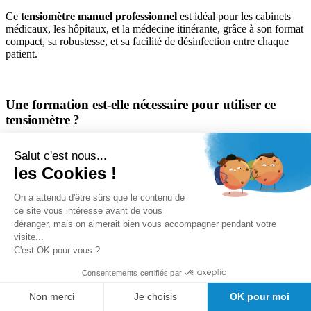
Ce
tensiomètre manuel professionnel
est idéal pour les cabinets
médicaux, les hôpitaux, et la médecine itinérante, grâce à son format
compact, sa robustesse, et sa facilité de désinfection entre chaque
patient.
Une formation est-elle nécessaire pour utiliser ce
tensiomètre ?
L’utilisation correcte du
tensiomètre manobrassard
Salut c'est nous...
Manobrassard adulte Comed
requiert des compétences médicales,
les Cookies !
notamment savoir placer le brassard et interpréter les valeurs
mesurées, ce qui en réserve l’usage aux professionnels de la santé.
On a attendu d'être sûrs que le contenu de
ce site vous intéresse avant de vous
déranger, mais on aimerait bien vous accompagner pendant votre
Résumé du tensiomètre manobrassard
visite...
C'est OK pour vous ?
Manobrassard adulte Comed
Consentements certifiés par
Le
tensiomètre manobrassard Manobrassard adulte Comed
est
Non merci
Je choisis
OK pour moi
un instrument médical polyvalent choisi par Girod Médical pour sa
fiabilité, son format ergonomique et sa facilité d’entretien. Il se