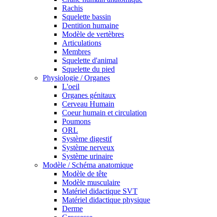
Rachis
Squelette bassin
Dentition humaine
Modèle de vertèbres
Articulations
Membres
Squelette d'animal
Squelette du pied
Physiologie / Organes
L'oeil
Organes génitaux
Cerveau Humain
Coeur humain et circulation
Poumons
ORL
Système digestif
Système nerveux
Système urinaire
Modèle / Schéma anatomique
Modèle de tête
Modèle musculaire
Matériel didactique SVT
Matériel didactique physique
Derme