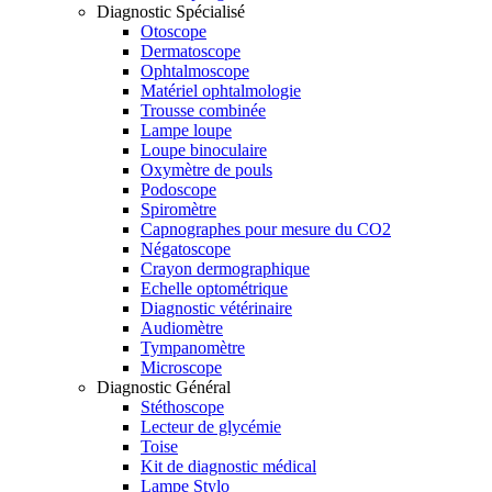
Diagnostic Spécialisé
Otoscope
Dermatoscope
Ophtalmoscope
Matériel ophtalmologie
Trousse combinée
Lampe loupe
Loupe binoculaire
Oxymètre de pouls
Podoscope
Spiromètre
Capnographes pour mesure du CO2
Négatoscope
Crayon dermographique
Echelle optométrique
Diagnostic vétérinaire
Audiomètre
Tympanomètre
Microscope
Diagnostic Général
Stéthoscope
Lecteur de glycémie
Toise
Kit de diagnostic médical
Lampe Stylo