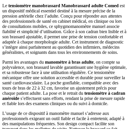
Le
tensiomètre manobrassard Manobrassard adulte Comed
est
un dispositif médical essentiel destiné à la mesure précise de la
pression artérielle chez l’adulte. Conçu pour répondre aux attentes
des professionnels de santé en cabinet médical, en clinique ou lors
de consultations mobiles, ce sphygmomanomètre manuel associe
fiabilité et simplicité d’utilisation. Grâce à son cadran bien lisible et à
son brassard ajustable, il permet une prise de tension confortable et
adaptée à chaque morphologie adulte. Cet instrument de diagnostic
s’intègre ainsi parfaitement au quotidien des infirmiers, médecins
généralistes, et soignants dans tous les environnements de soins.
Parmi les avantages du
manomètre à bras adulte
, on compte sa
polyvalence, son brassard lavable garantissant une hygiène optimale,
et sa robustesse face à une utilisation régulière. Ce tensiomètre
mécanique offre une solution accessible et durable pour surveiller la
santé cardiovasculaire. La poche gonflable, compatible avec des
tours de bras de 22 à 32 cm, favorise un ajustement précis pour
chaque patient adulte. La pose et le retrait du
tensiomètre à cadran
anéroïde
s’effectuent sans efforts, rendant la prise de mesure rapide
et fiable lors des examens cliniques ou du suivi à domicile.
L’usage de ce dispositif à manomètre manuel s’adresse aux
professionnels exigeant un outil fiable et facile à entretenir, adapté à
des manipulations fréquentes. Son design compact facilite son
transport dans les mallettes de visite. Nettoyer le brassard se fait