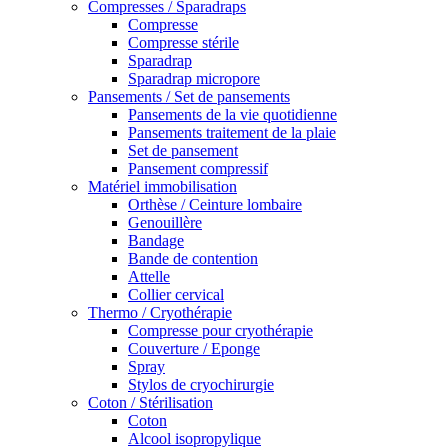
Compresses / Sparadraps
Compresse
Compresse stérile
Sparadrap
Sparadrap micropore
Pansements / Set de pansements
Pansements de la vie quotidienne
Pansements traitement de la plaie
Set de pansement
Pansement compressif
Matériel immobilisation
Orthèse / Ceinture lombaire
Genouillère
Bandage
Bande de contention
Attelle
Collier cervical
Thermo / Cryothérapie
Compresse pour cryothérapie
Couverture / Eponge
Spray
Stylos de cryochirurgie
Coton / Stérilisation
Coton
Alcool isopropylique