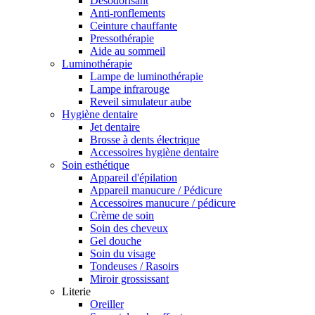
Désodorisant
Anti-ronflements
Ceinture chauffante
Pressothérapie
Aide au sommeil
Luminothérapie
Lampe de luminothérapie
Lampe infrarouge
Reveil simulateur aube
Hygiène dentaire
Jet dentaire
Brosse à dents électrique
Accessoires hygiène dentaire
Soin esthétique
Appareil d'épilation
Appareil manucure / Pédicure
Accessoires manucure / pédicure
Crème de soin
Soin des cheveux
Gel douche
Soin du visage
Tondeuses / Rasoirs
Miroir grossissant
Literie
Oreiller