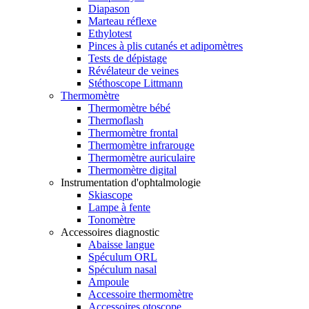
Diapason
Marteau réflexe
Ethylotest
Pinces à plis cutanés et adipomètres
Tests de dépistage
Révélateur de veines
Stéthoscope Littmann
Thermomètre
Thermomètre bébé
Thermoflash
Thermomètre frontal
Thermomètre infrarouge
Thermomètre auriculaire
Thermomètre digital
Instrumentation d'ophtalmologie
Skiascope
Lampe à fente
Tonomètre
Accessoires diagnostic
Abaisse langue
Spéculum ORL
Spéculum nasal
Ampoule
Accessoire thermomètre
Accessoires otoscope