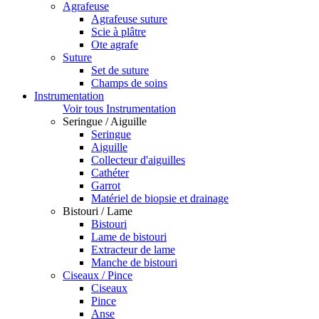
Agrafeuse
Agrafeuse suture
Scie à plâtre
Ote agrafe
Suture
Set de suture
Champs de soins
Instrumentation
Voir tous Instrumentation
Seringue / Aiguille
Seringue
Aiguille
Collecteur d'aiguilles
Cathéter
Garrot
Matériel de biopsie et drainage
Bistouri / Lame
Bistouri
Lame de bistouri
Extracteur de lame
Manche de bistouri
Ciseaux / Pince
Ciseaux
Pince
Anse