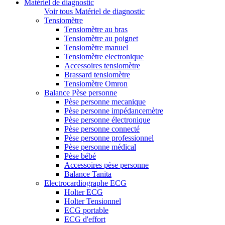
Matériel de diagnostic
Voir tous Matériel de diagnostic
Tensiomètre
Tensiomètre au bras
Tensiomètre au poignet
Tensiomètre manuel
Tensiomètre electronique
Accessoires tensiomètre
Brassard tensiomètre
Tensiomètre Omron
Balance Pèse personne
Pèse personne mecanique
Pèse personne impédancemètre
Pèse personne électronique
Pèse personne connecté
Pèse personne professionnel
Pèse personne médical
Pèse bébé
Accessoires pèse personne
Balance Tanita
Electrocardiographe ECG
Holter ECG
Holter Tensionnel
ECG portable
ECG d'effort