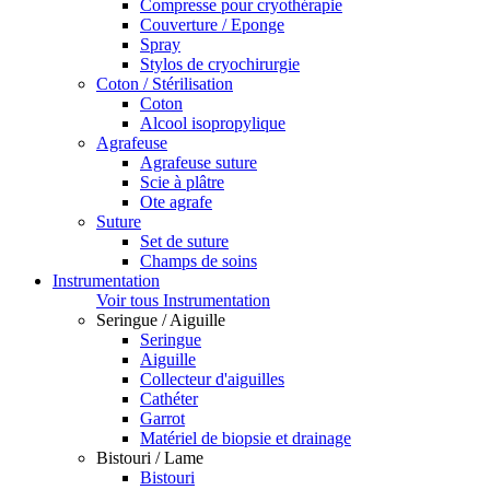
Compresse pour cryothérapie
Couverture / Eponge
Spray
Stylos de cryochirurgie
Coton / Stérilisation
Coton
Alcool isopropylique
Agrafeuse
Agrafeuse suture
Scie à plâtre
Ote agrafe
Suture
Set de suture
Champs de soins
Instrumentation
Voir tous Instrumentation
Seringue / Aiguille
Seringue
Aiguille
Collecteur d'aiguilles
Cathéter
Garrot
Matériel de biopsie et drainage
Bistouri / Lame
Bistouri