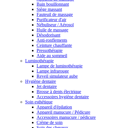
Bain bouillonnant
Siège massant
Fauteuil de massage
Purificateur d'air
Nébuliseur / Aérosol
Huile de massage
Désodorisant
Anti-ronflements
Ceinture chauffante
Pressothérapie
Aide au sommeil
Luminothérapie
Lampe de luminothérapie
Lampe infrarouge
Reveil simulateur aube
Hygiène dentaire
Jet dentaire
Brosse à dents électrique
Accessoires hygiène dentaire
Soin esthétique
Appareil d'épilation
Appareil manucure / Pédicure
Accessoires manucure / pédicure
Crème de soin
Soin des cheveux