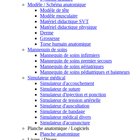
Modèle / Schéma anatomique
Modèle de tête
Modèle musculaire
Matériel didactique SVT
Matériel didactique physique
Derme
Grossesse
Torse humain anatomique
Mannequin de soins
Mannequin de soins infirmiers
Mannequin de soins premier secours
Mannequin de soins gériatriques
Mannequin de soins pédiatriques et baigneurs
Simulateur médical
Simulateur d'accouchement
Simulateur de suture
Simulateur d'injection et ponction
Simulateur de tension artérielle
Simulateur d'auscultation
Simulateur de bandage
Simulateur médical divers
Simulateur d'acupuncture
Planche anatomique / Logiciels
Planche anatomique
Livres / Divers