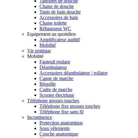
Tabouret de douche
Chaise de douche
Tapis de bain douche
Accessoires de bain
Chaise toilette
Réhausseur WC
Equipement au quotidien
Amplificateur auditif
Mobilité
Vie pratique
Mobilité
Fauteuil roulant
Déambulateur
Accessoires déambulateur / rollator
Canne de marche
Béquille
Cadre de marche
Scooter électrique
Téléphone grosses touches
Téléphone fixe grosses touches
Téléphone fixe sans fil
Incontinence
Protection anatomique
Sous vêtements
Couche anatomique