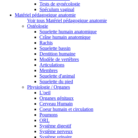
Tests de gynécologie
Spéculum vaginal
Matériel pédagogique anatomie
Voir tous Matériel pédagogique anatomie
Ostéologie
Squelette humain anatomique
Crâne humain anatomique
Rachis
Squelette bassin
Dentition humaine
Modèle de vertèbres
Articulations
Membres
Squelette d'animal
Squelette du pied
Physiologie / Organes
L'oeil
Organes génitaux
Cerveau Humain
Coeur humain et circulation
Poumons
ORL
Système digestif
Système nerveux
Système urinaire