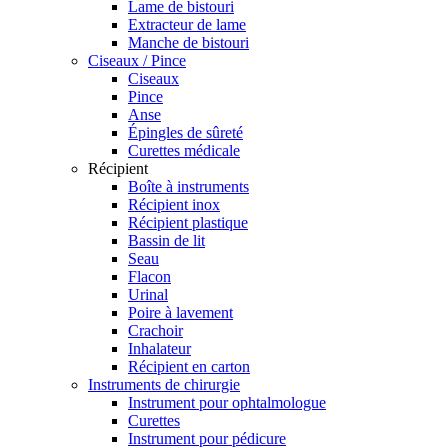
Lame de bistouri
Extracteur de lame
Manche de bistouri
Ciseaux / Pince
Ciseaux
Pince
Anse
Épingles de sûreté
Curettes médicale
Récipient
Boîte à instruments
Récipient inox
Récipient plastique
Bassin de lit
Seau
Flacon
Urinal
Poire à lavement
Crachoir
Inhalateur
Récipient en carton
Instruments de chirurgie
Instrument pour ophtalmologue
Curettes
Instrument pour pédicure