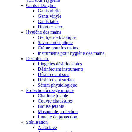
Voir tous Hygiène
Gants / Doigtier
Gants nitrile
Gants vinyle
Gants latex
Doigtier latex
Hygiène des mains
Gel hydroalcoolique
Savon antiseptique
Crème pour les mains
Instruments pour hygiène des mains
Désinfection
Lingettes désinfectantes
Désinfectant instruments
Désinfectant sols
Désinfectant surface
Sérum physiologique
Protection à usage unique
Charlotte jetable
Couvre chaussures
Blouse jetable
Masque de protection
Lunette de protection
Stérilisation
Autoclave