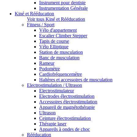
Instrument pour dentiste
Instrumentation Générale
Kiné et Rééducation
Voir tous Kiné et Rééducation
Fitness / Sport
Vélo d'appartement
Escalier Climber Stepper
Tapis de course
Vélo Elliptique
Station de musculation
Banc de musculation
Rameur
Podomètre
Cardiofréquencemètre
Haltères et accessoires de musculation
Electrostimulation / Ultrason
Electrostimulateur
Electrodes électrostimulation
Accessoires électrostimulation
Appareil de magnétothérapie
Ultrason
Ceinture électrostimulation
Thérapie laser
Appareils à ondes de choc
Rééducation