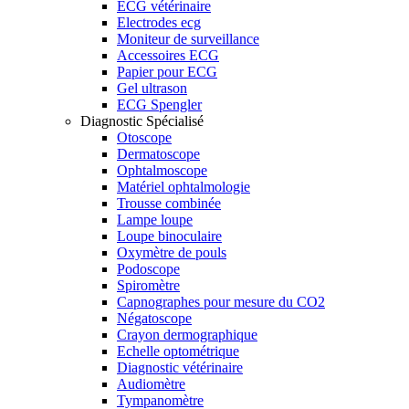
ECG vétérinaire
Electrodes ecg
Moniteur de surveillance
Accessoires ECG
Papier pour ECG
Gel ultrason
ECG Spengler
Diagnostic Spécialisé
Otoscope
Dermatoscope
Ophtalmoscope
Matériel ophtalmologie
Trousse combinée
Lampe loupe
Loupe binoculaire
Oxymètre de pouls
Podoscope
Spiromètre
Capnographes pour mesure du CO2
Négatoscope
Crayon dermographique
Echelle optométrique
Diagnostic vétérinaire
Audiomètre
Tympanomètre