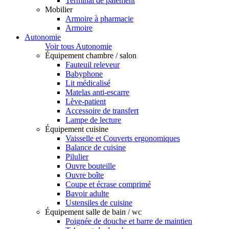
Terminal de paiement
Mobilier
Armoire à pharmacie
Armoire
Autonomie
Voir tous Autonomie
Équipement chambre / salon
Fauteuil releveur
Babyphone
Lit médicalisé
Matelas anti-escarre
Lève-patient
Accessoire de transfert
Lampe de lecture
Équipement cuisine
Vaisselle et Couverts ergonomiques
Balance de cuisine
Pilulier
Ouvre bouteille
Ouvre boîte
Coupe et écrase comprimé
Bavoir adulte
Ustensiles de cuisine
Équipement salle de bain / wc
Poignée de douche et barre de maintien