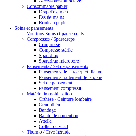
Accessoires autoclave
Consommable papier
Drap d'examen
Essuie-mains
Rouleau papier
Soins et pansements
Voir tous Soins et pansements
Compresses / Sparadraps
Compresse
Compresse stérile
Sparadrap
Sparadrap micropore
Pansements / Set de pansements
Pansements de la vie quotidienne
Pansements traitement de la plaie
Set de pansement
Pansement compressif
Matériel immobilisation
Orthèse / Ceinture lombaire
Genouillère
Bandage
Bande de contention
Attelle
Collier cervical
Thermo / Cryothérapie