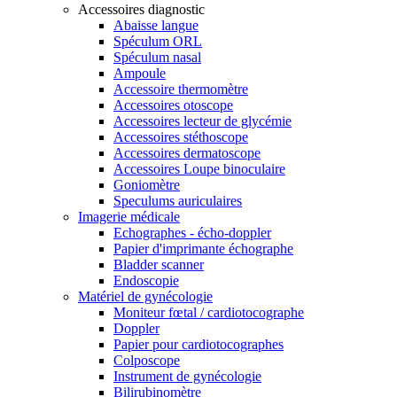
Accessoires diagnostic
Abaisse langue
Spéculum ORL
Spéculum nasal
Ampoule
Accessoire thermomètre
Accessoires otoscope
Accessoires lecteur de glycémie
Accessoires stéthoscope
Accessoires dermatoscope
Accessoires Loupe binoculaire
Goniomètre
Speculums auriculaires
Imagerie médicale
Echographes - écho-doppler
Papier d'imprimante échographe
Bladder scanner
Endoscopie
Matériel de gynécologie
Moniteur fœtal / cardiotocographe
Doppler
Papier pour cardiotocographes
Colposcope
Instrument de gynécologie
Bilirubinomètre