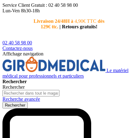
Service Client
Gratuit : 02 40 58 98 00
Lun-Ven 8h30-18h
Livraison 24/48H à
4,90€ TTC
dès
Nouvea
129€ ttc.
|
Retours gratuits!
téléphoni
conseiller
02 40 58 98 00
Contactez-nous
Affichage navigation
Le matériel
médical pour professionnels et particuliers
Rechercher
Rechercher
Recherche avancée
Rechercher