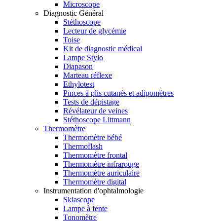
Microscope
Diagnostic Général
Stéthoscope
Lecteur de glycémie
Toise
Kit de diagnostic médical
Lampe Stylo
Diapason
Marteau réflexe
Ethylotest
Pinces à plis cutanés et adipomètres
Tests de dépistage
Révélateur de veines
Stéthoscope Littmann
Thermomètre
Thermomètre bébé
Thermoflash
Thermomètre frontal
Thermomètre infrarouge
Thermomètre auriculaire
Thermomètre digital
Instrumentation d'ophtalmologie
Skiascope
Lampe à fente
Tonomètre