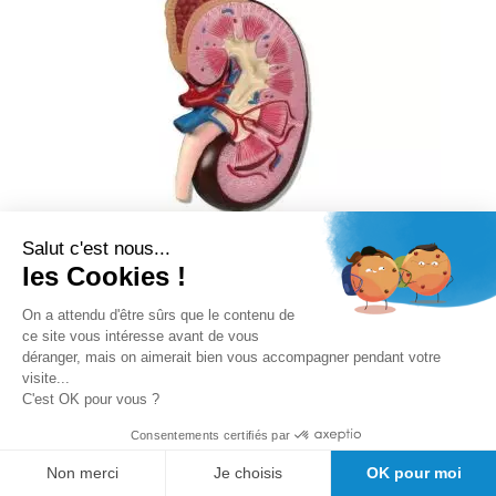
Salut c'est nous...
les Cookies !
On a attendu d'être sûrs que le contenu de
ce site vous intéresse avant de vous
déranger, mais on aimerait bien vous accompagner pendant votre
Modèle de rein, agrandi 1,5 fois Erler
visite...
C'est OK pour vous ?
Zimmer
Consentements certifiés par
Rating:
Non merci
Je choisis
OK pour moi
0%