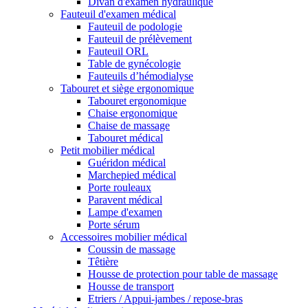
Divan d'examen hydraulique
Fauteuil d'examen médical
Fauteuil de podologie
Fauteuil de prélèvement
Fauteuil ORL
Table de gynécologie
Fauteuils d’hémodialyse
Tabouret et siège ergonomique
Tabouret ergonomique
Chaise ergonomique
Chaise de massage
Tabouret médical
Petit mobilier médical
Guéridon médical
Marchepied médical
Porte rouleaux
Paravent médical
Lampe d'examen
Porte sérum
Accessoires mobilier médical
Coussin de massage
Têtière
Housse de protection pour table de massage
Housse de transport
Etriers / Appui-jambes / repose-bras