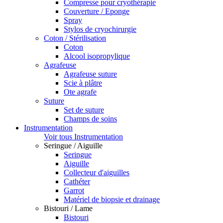
Compresse pour cryothérapie
Couverture / Eponge
Spray
Stylos de cryochirurgie
Coton / Stérilisation
Coton
Alcool isopropylique
Agrafeuse
Agrafeuse suture
Scie à plâtre
Ote agrafe
Suture
Set de suture
Champs de soins
Instrumentation
Voir tous Instrumentation
Seringue / Aiguille
Seringue
Aiguille
Collecteur d'aiguilles
Cathéter
Garrot
Matériel de biopsie et drainage
Bistouri / Lame
Bistouri