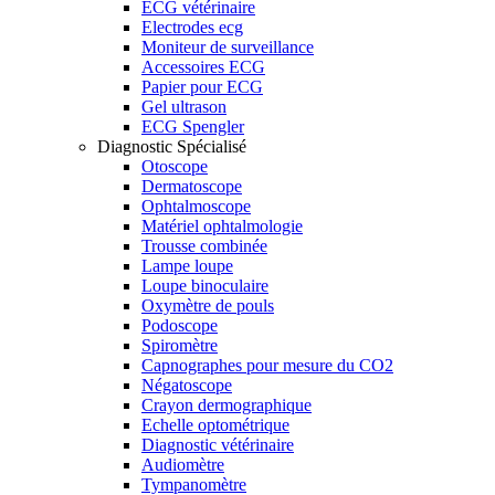
ECG vétérinaire
Electrodes ecg
Moniteur de surveillance
Accessoires ECG
Papier pour ECG
Gel ultrason
ECG Spengler
Diagnostic Spécialisé
Otoscope
Dermatoscope
Ophtalmoscope
Matériel ophtalmologie
Trousse combinée
Lampe loupe
Loupe binoculaire
Oxymètre de pouls
Podoscope
Spiromètre
Capnographes pour mesure du CO2
Négatoscope
Crayon dermographique
Echelle optométrique
Diagnostic vétérinaire
Audiomètre
Tympanomètre