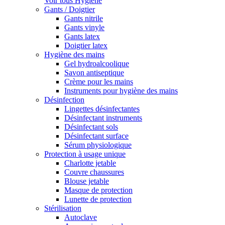
Voir tous Hygiène
Gants / Doigtier
Gants nitrile
Gants vinyle
Gants latex
Doigtier latex
Hygiène des mains
Gel hydroalcoolique
Savon antiseptique
Crème pour les mains
Instruments pour hygiène des mains
Désinfection
Lingettes désinfectantes
Désinfectant instruments
Désinfectant sols
Désinfectant surface
Sérum physiologique
Protection à usage unique
Charlotte jetable
Couvre chaussures
Blouse jetable
Masque de protection
Lunette de protection
Stérilisation
Autoclave