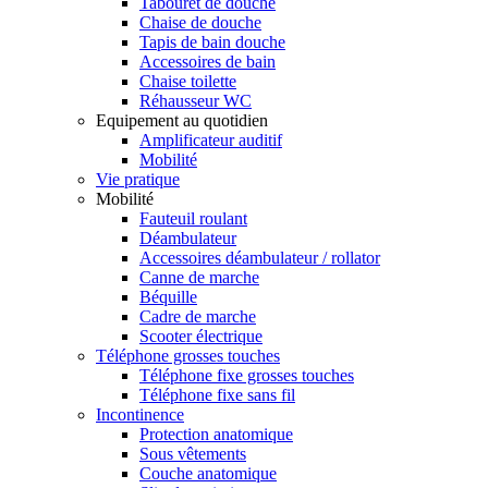
Tabouret de douche
Chaise de douche
Tapis de bain douche
Accessoires de bain
Chaise toilette
Réhausseur WC
Equipement au quotidien
Amplificateur auditif
Mobilité
Vie pratique
Mobilité
Fauteuil roulant
Déambulateur
Accessoires déambulateur / rollator
Canne de marche
Béquille
Cadre de marche
Scooter électrique
Téléphone grosses touches
Téléphone fixe grosses touches
Téléphone fixe sans fil
Incontinence
Protection anatomique
Sous vêtements
Couche anatomique