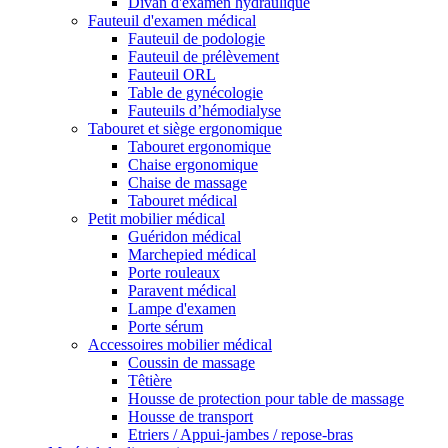
Divan d'examen hydraulique
Fauteuil d'examen médical
Fauteuil de podologie
Fauteuil de prélèvement
Fauteuil ORL
Table de gynécologie
Fauteuils d’hémodialyse
Tabouret et siège ergonomique
Tabouret ergonomique
Chaise ergonomique
Chaise de massage
Tabouret médical
Petit mobilier médical
Guéridon médical
Marchepied médical
Porte rouleaux
Paravent médical
Lampe d'examen
Porte sérum
Accessoires mobilier médical
Coussin de massage
Têtière
Housse de protection pour table de massage
Housse de transport
Etriers / Appui-jambes / repose-bras