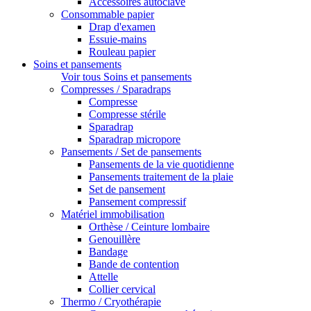
Accessoires autoclave
Consommable papier
Drap d'examen
Essuie-mains
Rouleau papier
Soins et pansements
Voir tous Soins et pansements
Compresses / Sparadraps
Compresse
Compresse stérile
Sparadrap
Sparadrap micropore
Pansements / Set de pansements
Pansements de la vie quotidienne
Pansements traitement de la plaie
Set de pansement
Pansement compressif
Matériel immobilisation
Orthèse / Ceinture lombaire
Genouillère
Bandage
Bande de contention
Attelle
Collier cervical
Thermo / Cryothérapie