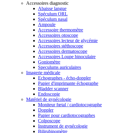
Accessoires diagnostic
Abaisse langue
Spéculum ORL
Spéculum nasal
Ampoule
Accessoire thermomètre
Accessoires otoscope
Accessoires lecteur de glycémie
Accessoires stéthoscope
Accessoires dermatoscope
Accessoires Loupe binoculaire
Goniomètre
Speculums auriculaires
Imagerie médicale
Echographes - écho-doppler
Papier d'imprimante échographe
Bladder scanner
Endoscopie
Matériel de gynécologie
Moniteur fœtal / cardiotocographe
Doppler
Papier pour cardiotocographes
Colposcope
Instrument de gynécologie
Bilirubinomètre