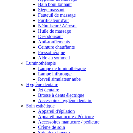
Bain bouillonnant
Siège massant
Fauteuil de massage
Purificateur d'air
Nébuliseur / Aérosol
Huile de massage
Désodorisant
Anti-ronflements
Ceinture chauffante
Pressothérapie
Aide au sommeil
Luminothérapie
Lampe de luminothérapie
Lampe infrarouge
Reveil simulateur aube
Hygiène dentaire
Jet dentaire
Brosse à dents électrique
Accessoires hygiène dentaire
Soin esthétique
Appareil d'épilation
Appareil manucure / Pédicure
Accessoires manucure / pédicure
Crème de soin
Soin des cheveux