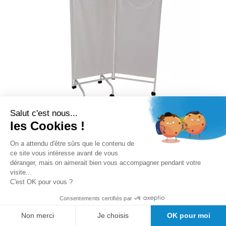
Salut c'est nous...
les Cookies !
Paravent médical 2 panneaux Vog
On a attendu d'être sûrs que le contenu de
Médical
ce site vous intéresse avant de vous
déranger, mais on aimerait bien vous accompagner pendant votre
visite...
Rating:
C'est OK pour vous ?
0%
Consentements certifiés par
Disponibilité :
sous 35 jour(s)
Non merci
Je choisis
OK pour moi
TTC
320,00 €