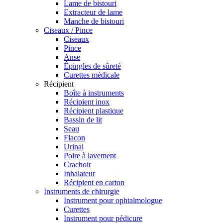
Lame de bistouri
Extracteur de lame
Manche de bistouri
Ciseaux / Pince
Ciseaux
Pince
Anse
Épingles de sûreté
Curettes médicale
Récipient
Boîte à instruments
Récipient inox
Récipient plastique
Bassin de lit
Seau
Flacon
Urinal
Poire à lavement
Crachoir
Inhalateur
Récipient en carton
Instruments de chirurgie
Instrument pour ophtalmologue
Curettes
Instrument pour pédicure