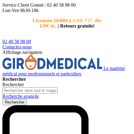
Service Client
Gratuit : 02 40 58 98 00
Lun-Ven 8h30-18h
Livraison 24/48H à
4,90€ TTC
dès
Nouvea
129€ ttc.
|
Retours gratuits!
téléphoni
conseiller
02 40 58 98 00
Contactez-nous
Affichage navigation
Le matériel
médical pour professionnels et particuliers
Rechercher
Rechercher
Recherche avancée
Rechercher