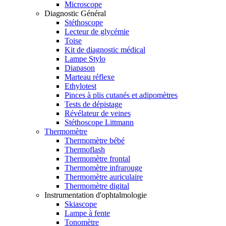
Microscope
Diagnostic Général
Stéthoscope
Lecteur de glycémie
Toise
Kit de diagnostic médical
Lampe Stylo
Diapason
Marteau réflexe
Ethylotest
Pinces à plis cutanés et adipomètres
Tests de dépistage
Révélateur de veines
Stéthoscope Littmann
Thermomètre
Thermomètre bébé
Thermoflash
Thermomètre frontal
Thermomètre infrarouge
Thermomètre auriculaire
Thermomètre digital
Instrumentation d'ophtalmologie
Skiascope
Lampe à fente
Tonomètre