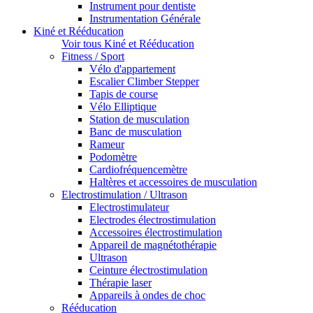
Instrument pour dentiste
Instrumentation Générale
Kiné et Rééducation
Voir tous Kiné et Rééducation
Fitness / Sport
Vélo d'appartement
Escalier Climber Stepper
Tapis de course
Vélo Elliptique
Station de musculation
Banc de musculation
Rameur
Podomètre
Cardiofréquencemètre
Haltères et accessoires de musculation
Electrostimulation / Ultrason
Electrostimulateur
Electrodes électrostimulation
Accessoires électrostimulation
Appareil de magnétothérapie
Ultrason
Ceinture électrostimulation
Thérapie laser
Appareils à ondes de choc
Rééducation