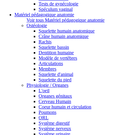
Tests de gynécologie
Spéculum vaginal
Matériel pédagogique anatomie
Voir tous Matériel pédagogique anatomie
Ostéologie
Squelette humain anatomique
Crâne humain anatomique
Rachis
Squelette bassin
Dentition humaine
Modèle de vertèbres
Articulations
Membres
Squelette d'animal
Squelette du pied
Physiologie / Organes
L'oeil
Organes génitaux
Cerveau Humain
Coeur humain et circulation
Poumons
ORL
Système digestif
Système nerveux
Système urinaire