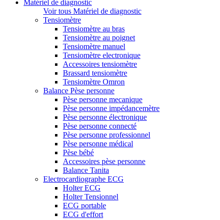
Matériel de diagnostic
Voir tous Matériel de diagnostic
Tensiomètre
Tensiomètre au bras
Tensiomètre au poignet
Tensiomètre manuel
Tensiomètre electronique
Accessoires tensiomètre
Brassard tensiomètre
Tensiomètre Omron
Balance Pèse personne
Pèse personne mecanique
Pèse personne impédancemètre
Pèse personne électronique
Pèse personne connecté
Pèse personne professionnel
Pèse personne médical
Pèse bébé
Accessoires pèse personne
Balance Tanita
Electrocardiographe ECG
Holter ECG
Holter Tensionnel
ECG portable
ECG d'effort