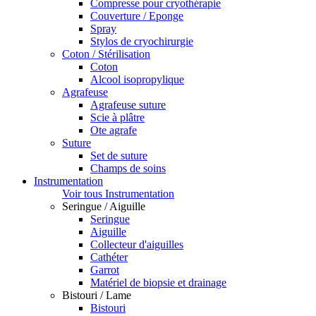
Compresse pour cryothérapie
Couverture / Eponge
Spray
Stylos de cryochirurgie
Coton / Stérilisation
Coton
Alcool isopropylique
Agrafeuse
Agrafeuse suture
Scie à plâtre
Ote agrafe
Suture
Set de suture
Champs de soins
Instrumentation
Voir tous Instrumentation
Seringue / Aiguille
Seringue
Aiguille
Collecteur d'aiguilles
Cathéter
Garrot
Matériel de biopsie et drainage
Bistouri / Lame
Bistouri