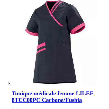
Tunique médicale femme LILEE
8TCC00PC Carbone/Fushia