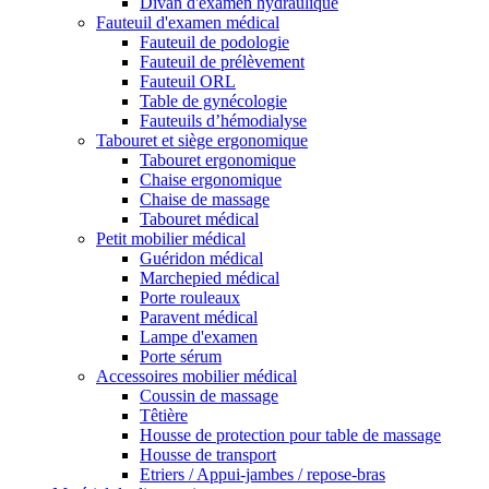
Divan d'examen hydraulique
Fauteuil d'examen médical
Fauteuil de podologie
Fauteuil de prélèvement
Fauteuil ORL
Table de gynécologie
Fauteuils d’hémodialyse
Tabouret et siège ergonomique
Tabouret ergonomique
Chaise ergonomique
Chaise de massage
Tabouret médical
Petit mobilier médical
Guéridon médical
Marchepied médical
Porte rouleaux
Paravent médical
Lampe d'examen
Porte sérum
Accessoires mobilier médical
Coussin de massage
Têtière
Housse de protection pour table de massage
Housse de transport
Etriers / Appui-jambes / repose-bras