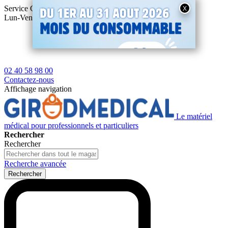
Service Client
Gratuit : 02 40 58 98 00
Lun-Ven 8h30-18h
Livraison 24/48H à
4,90€ TTC
dès
Nouvea
129€ ttc.
|
Retours gratuits!
téléphoni
conseiller
02 40 58 98 00
Contactez-nous
Affichage navigation
Le matériel
médical pour professionnels et particuliers
Rechercher
Rechercher
Recherche avancée
Rechercher