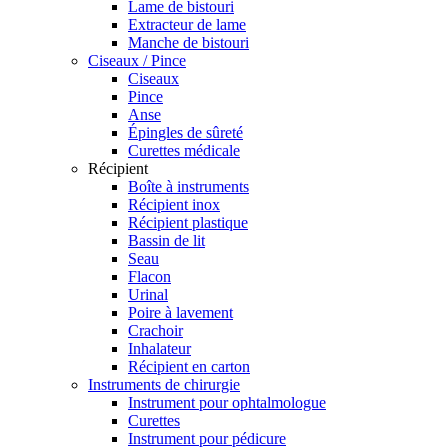
Lame de bistouri
Extracteur de lame
Manche de bistouri
Ciseaux / Pince
Ciseaux
Pince
Anse
Épingles de sûreté
Curettes médicale
Récipient
Boîte à instruments
Récipient inox
Récipient plastique
Bassin de lit
Seau
Flacon
Urinal
Poire à lavement
Crachoir
Inhalateur
Récipient en carton
Instruments de chirurgie
Instrument pour ophtalmologue
Curettes
Instrument pour pédicure