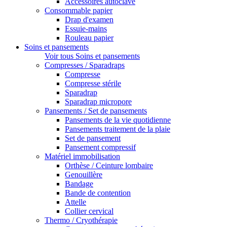
Accessoires autoclave
Consommable papier
Drap d'examen
Essuie-mains
Rouleau papier
Soins et pansements
Voir tous Soins et pansements
Compresses / Sparadraps
Compresse
Compresse stérile
Sparadrap
Sparadrap micropore
Pansements / Set de pansements
Pansements de la vie quotidienne
Pansements traitement de la plaie
Set de pansement
Pansement compressif
Matériel immobilisation
Orthèse / Ceinture lombaire
Genouillère
Bandage
Bande de contention
Attelle
Collier cervical
Thermo / Cryothérapie