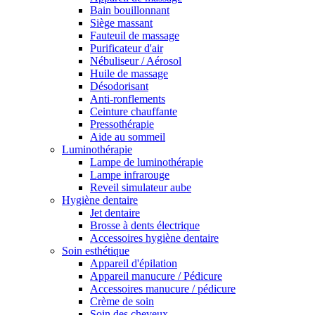
Bain bouillonnant
Siège massant
Fauteuil de massage
Purificateur d'air
Nébuliseur / Aérosol
Huile de massage
Désodorisant
Anti-ronflements
Ceinture chauffante
Pressothérapie
Aide au sommeil
Luminothérapie
Lampe de luminothérapie
Lampe infrarouge
Reveil simulateur aube
Hygiène dentaire
Jet dentaire
Brosse à dents électrique
Accessoires hygiène dentaire
Soin esthétique
Appareil d'épilation
Appareil manucure / Pédicure
Accessoires manucure / pédicure
Crème de soin
Soin des cheveux