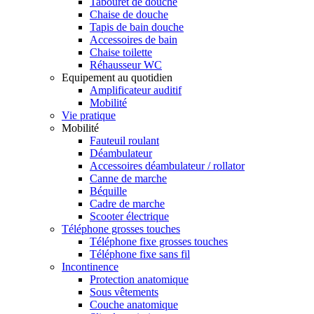
Tabouret de douche
Chaise de douche
Tapis de bain douche
Accessoires de bain
Chaise toilette
Réhausseur WC
Equipement au quotidien
Amplificateur auditif
Mobilité
Vie pratique
Mobilité
Fauteuil roulant
Déambulateur
Accessoires déambulateur / rollator
Canne de marche
Béquille
Cadre de marche
Scooter électrique
Téléphone grosses touches
Téléphone fixe grosses touches
Téléphone fixe sans fil
Incontinence
Protection anatomique
Sous vêtements
Couche anatomique