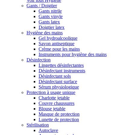
Voir tous Hygiène
Gants / Doigtier
Gants nitrile
Gants vinyle
Gants latex
Doigtier latex
Hygiène des mains
Gel hydroalcoolique
Savon antiseptique
Crème pour les mains
Instruments pour hygiène des mains
Désinfection
Lingettes désinfectantes
Désinfectant instruments
Désinfectant sols
Désinfectant surface
Sérum physiologique
Protection à usage unique
Charlotte jetable
Couvre chaussures
Blouse jetable
Masque de protection
Lunette de protection
Stérilisation
Autoclave