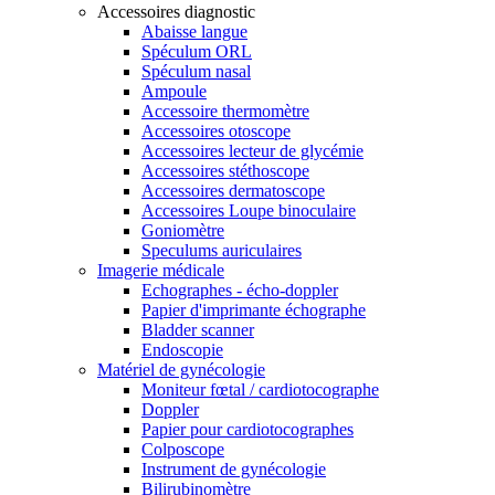
Accessoires diagnostic
Abaisse langue
Spéculum ORL
Spéculum nasal
Ampoule
Accessoire thermomètre
Accessoires otoscope
Accessoires lecteur de glycémie
Accessoires stéthoscope
Accessoires dermatoscope
Accessoires Loupe binoculaire
Goniomètre
Speculums auriculaires
Imagerie médicale
Echographes - écho-doppler
Papier d'imprimante échographe
Bladder scanner
Endoscopie
Matériel de gynécologie
Moniteur fœtal / cardiotocographe
Doppler
Papier pour cardiotocographes
Colposcope
Instrument de gynécologie
Bilirubinomètre