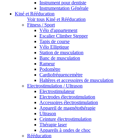
Instrument pour dentiste
Instrumentation Générale
Kiné et Rééducation
Voir tous Kiné et Rééducation
Fitness / Sport
Vélo d'appartement
Escalier Climber Stepper
Tapis de course
Vélo Elliptique
Station de musculation
Banc de musculation
Rameur
Podomètre
Cardiofréquencemètre
Haltères et accessoires de musculation
Electrostimulation / Ultrason
Electrostimulateur
Electrodes électrostimulation
Accessoires électrostimulation
Appareil de magnétothérapie
Ultrason
Ceinture électrostimulation
Thérapie laser
Appareils à ondes de choc
Rééducation