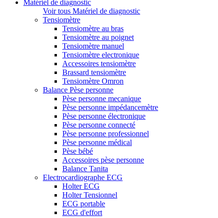
Matériel de diagnostic
Voir tous Matériel de diagnostic
Tensiomètre
Tensiomètre au bras
Tensiomètre au poignet
Tensiomètre manuel
Tensiomètre electronique
Accessoires tensiomètre
Brassard tensiomètre
Tensiomètre Omron
Balance Pèse personne
Pèse personne mecanique
Pèse personne impédancemètre
Pèse personne électronique
Pèse personne connecté
Pèse personne professionnel
Pèse personne médical
Pèse bébé
Accessoires pèse personne
Balance Tanita
Electrocardiographe ECG
Holter ECG
Holter Tensionnel
ECG portable
ECG d'effort