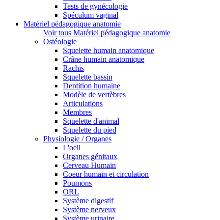
Tests de gynécologie
Spéculum vaginal
Matériel pédagogique anatomie
Voir tous Matériel pédagogique anatomie
Ostéologie
Squelette humain anatomique
Crâne humain anatomique
Rachis
Squelette bassin
Dentition humaine
Modèle de vertèbres
Articulations
Membres
Squelette d'animal
Squelette du pied
Physiologie / Organes
L'oeil
Organes génitaux
Cerveau Humain
Coeur humain et circulation
Poumons
ORL
Système digestif
Système nerveux
Système urinaire