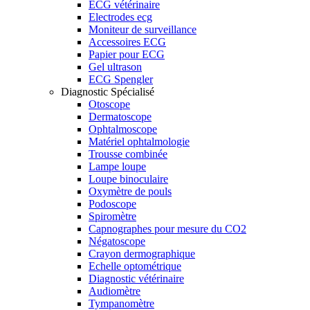
ECG vétérinaire
Electrodes ecg
Moniteur de surveillance
Accessoires ECG
Papier pour ECG
Gel ultrason
ECG Spengler
Diagnostic Spécialisé
Otoscope
Dermatoscope
Ophtalmoscope
Matériel ophtalmologie
Trousse combinée
Lampe loupe
Loupe binoculaire
Oxymètre de pouls
Podoscope
Spiromètre
Capnographes pour mesure du CO2
Négatoscope
Crayon dermographique
Echelle optométrique
Diagnostic vétérinaire
Audiomètre
Tympanomètre