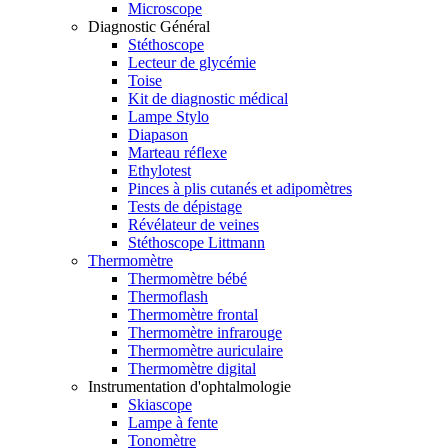
Microscope
Diagnostic Général
Stéthoscope
Lecteur de glycémie
Toise
Kit de diagnostic médical
Lampe Stylo
Diapason
Marteau réflexe
Ethylotest
Pinces à plis cutanés et adipomètres
Tests de dépistage
Révélateur de veines
Stéthoscope Littmann
Thermomètre
Thermomètre bébé
Thermoflash
Thermomètre frontal
Thermomètre infrarouge
Thermomètre auriculaire
Thermomètre digital
Instrumentation d'ophtalmologie
Skiascope
Lampe à fente
Tonomètre