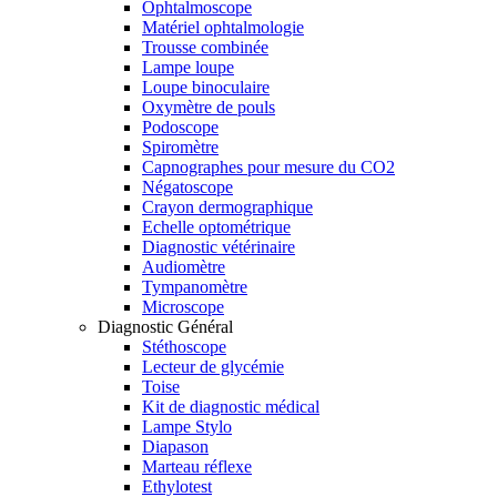
Ophtalmoscope
Matériel ophtalmologie
Trousse combinée
Lampe loupe
Loupe binoculaire
Oxymètre de pouls
Podoscope
Spiromètre
Capnographes pour mesure du CO2
Négatoscope
Crayon dermographique
Echelle optométrique
Diagnostic vétérinaire
Audiomètre
Tympanomètre
Microscope
Diagnostic Général
Stéthoscope
Lecteur de glycémie
Toise
Kit de diagnostic médical
Lampe Stylo
Diapason
Marteau réflexe
Ethylotest