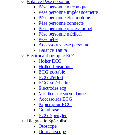
Balance Pèse personne
Pèse personne mecanique
Pèse personne impédancemètre
Pèse personne électronique
Pèse personne connecté
Pèse personne professionnel
Pèse personne médical
Pèse bébé
Accessoires pèse personne
Balance Tanita
Electrocardiographe ECG
Holter ECG
Holter Tensionnel
ECG portable
ECG d'effort
ECG vétérinaire
Electrodes ecg
Moniteur de surveillance
Accessoires ECG
Papier pour ECG
Gel ultrason
ECG Spengler
Diagnostic Spécialisé
Otoscope
Dermatoscope