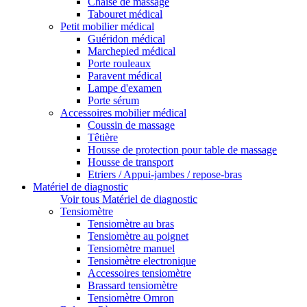
Chaise de massage
Tabouret médical
Petit mobilier médical
Guéridon médical
Marchepied médical
Porte rouleaux
Paravent médical
Lampe d'examen
Porte sérum
Accessoires mobilier médical
Coussin de massage
Têtière
Housse de protection pour table de massage
Housse de transport
Etriers / Appui-jambes / repose-bras
Matériel de diagnostic
Voir tous Matériel de diagnostic
Tensiomètre
Tensiomètre au bras
Tensiomètre au poignet
Tensiomètre manuel
Tensiomètre electronique
Accessoires tensiomètre
Brassard tensiomètre
Tensiomètre Omron