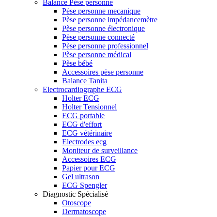
Balance Pèse personne
Pèse personne mecanique
Pèse personne impédancemètre
Pèse personne électronique
Pèse personne connecté
Pèse personne professionnel
Pèse personne médical
Pèse bébé
Accessoires pèse personne
Balance Tanita
Electrocardiographe ECG
Holter ECG
Holter Tensionnel
ECG portable
ECG d'effort
ECG vétérinaire
Electrodes ecg
Moniteur de surveillance
Accessoires ECG
Papier pour ECG
Gel ultrason
ECG Spengler
Diagnostic Spécialisé
Otoscope
Dermatoscope