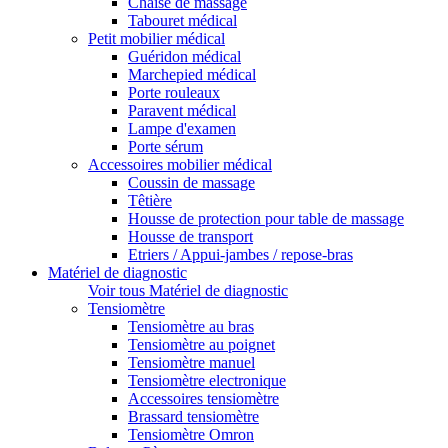
Chaise de massage
Tabouret médical
Petit mobilier médical
Guéridon médical
Marchepied médical
Porte rouleaux
Paravent médical
Lampe d'examen
Porte sérum
Accessoires mobilier médical
Coussin de massage
Têtière
Housse de protection pour table de massage
Housse de transport
Etriers / Appui-jambes / repose-bras
Matériel de diagnostic
Voir tous Matériel de diagnostic
Tensiomètre
Tensiomètre au bras
Tensiomètre au poignet
Tensiomètre manuel
Tensiomètre electronique
Accessoires tensiomètre
Brassard tensiomètre
Tensiomètre Omron