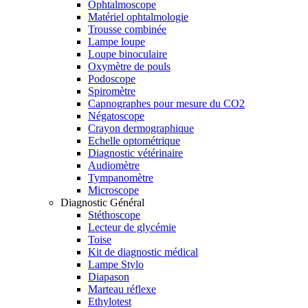
Ophtalmoscope
Matériel ophtalmologie
Trousse combinée
Lampe loupe
Loupe binoculaire
Oxymètre de pouls
Podoscope
Spiromètre
Capnographes pour mesure du CO2
Négatoscope
Crayon dermographique
Echelle optométrique
Diagnostic vétérinaire
Audiomètre
Tympanomètre
Microscope
Diagnostic Général
Stéthoscope
Lecteur de glycémie
Toise
Kit de diagnostic médical
Lampe Stylo
Diapason
Marteau réflexe
Ethylotest