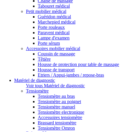
Chaise de massage
Tabouret médical
Petit mobilier médical
Guéridon médical
Marchepied médical
Porte rouleaux
Paravent médical
Lampe d'examen
Porte sérum
Accessoires mobilier médical
Coussin de massage
Têtière
Housse de protection pour table de massage
Housse de transport
Etriers / Appui-jambes / repose-bras
Matériel de diagnostic
Voir tous Matériel de diagnostic
Tensiomètre
Tensiomètre au bras
Tensiomètre au poignet
Tensiomètre manuel
Tensiomètre electronique
Accessoires tensiomètre
Brassard tensiomètre
Tensiomètre Omron