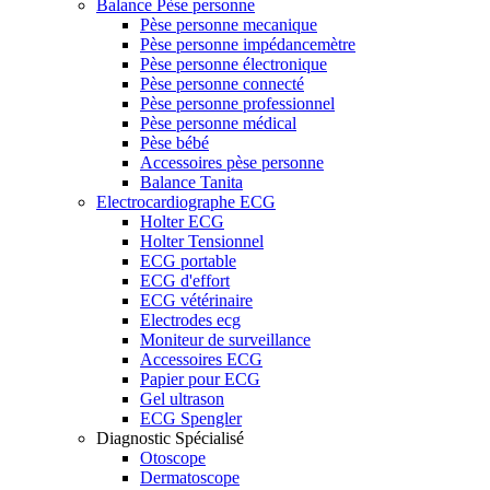
Balance Pèse personne
Pèse personne mecanique
Pèse personne impédancemètre
Pèse personne électronique
Pèse personne connecté
Pèse personne professionnel
Pèse personne médical
Pèse bébé
Accessoires pèse personne
Balance Tanita
Electrocardiographe ECG
Holter ECG
Holter Tensionnel
ECG portable
ECG d'effort
ECG vétérinaire
Electrodes ecg
Moniteur de surveillance
Accessoires ECG
Papier pour ECG
Gel ultrason
ECG Spengler
Diagnostic Spécialisé
Otoscope
Dermatoscope