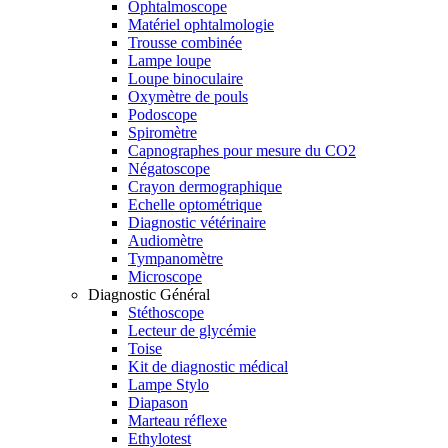
Ophtalmoscope
Matériel ophtalmologie
Trousse combinée
Lampe loupe
Loupe binoculaire
Oxymètre de pouls
Podoscope
Spiromètre
Capnographes pour mesure du CO2
Négatoscope
Crayon dermographique
Echelle optométrique
Diagnostic vétérinaire
Audiomètre
Tympanomètre
Microscope
Diagnostic Général
Stéthoscope
Lecteur de glycémie
Toise
Kit de diagnostic médical
Lampe Stylo
Diapason
Marteau réflexe
Ethylotest