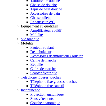
Tabouret de douche
Chaise de douche
Tapis de bain douche
Accessoires de bain
Chaise toilette
Réhausseur WC
Equipement au quotidien
Amplificateur auditif
Mobilité
Vie pratique
Mobilité
Fauteuil roulant
Déambulateur
Accessoires déambulateur / rollator
Canne de marche
Béquille
Cadre de marche
Scooter électrique
Téléphone grosses touches
Téléphone fixe grosses touches
Téléphone fixe sans fil
Incontinence
Protection anatomique
Sous vêtements
Couche anatomique