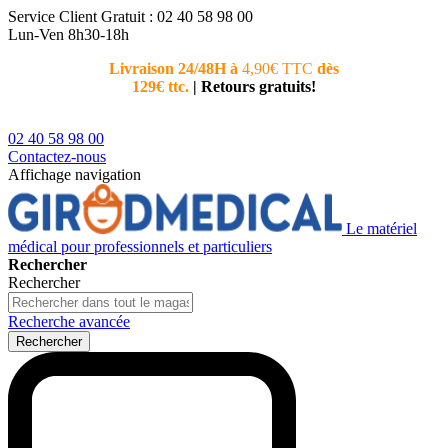
Service Client
Gratuit : 02 40 58 98 00
Lun-Ven 8h30-18h
Livraison 24/48H à
4,90€ TTC
dès
Nouvea
129€ ttc.
|
Retours gratuits!
téléphoni
conseiller
02 40 58 98 00
Contactez-nous
Affichage navigation
Le matériel
médical pour professionnels et particuliers
Rechercher
Rechercher
Recherche avancée
Rechercher