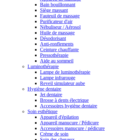
Bain bouillonnant
Siège massant
Fauteuil de massage
Purificateur d'air
Nébuliseur / Aérosol
Huile de massage
Désodorisant
Anti-ronflements
Ceinture chauffante
Pressothérapie
Aide au sommeil
Luminothérapie
Lampe de luminothérapie
Lampe infrarouge
Reveil simulateur aube
Hygiène dentaire
Jet dentaire
Brosse à dents électrique
Accessoires hygiène dentaire
Soin esthétique
Appareil d'épilation
Appareil manucure / Pédicure
Accessoires manucure / pédicure
Crème de soin
Soin des cheveux