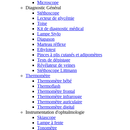
Microscope
Diagnostic Général
Stéthoscope
Lecteur de glycémie
Toise
Kit de diagnostic médical
Lampe Stylo
Diapason
Marteau réflexe
Ethylotest
Pinces à plis cutanés et adipomètres
Tests de dépistage
Révélateur de veines
Stéthoscope Littmann
Thermomètre
Thermomètre bébé
Thermoflash
Thermomètre frontal
Thermomètre infrarouge
Thermomètre auriculaire
Thermomètre digital
Instrumentation d'ophtalmologie
Skiascope
Lampe à fente
Tonomètre