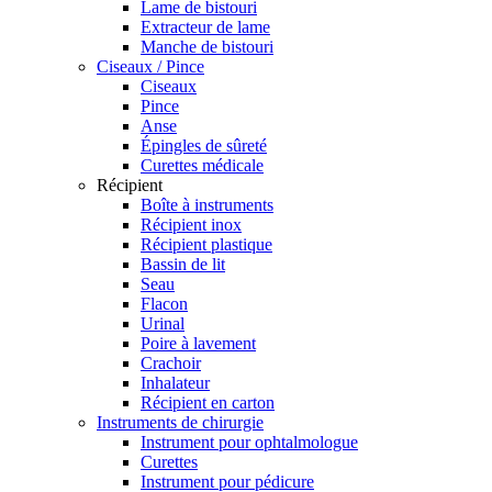
Lame de bistouri
Extracteur de lame
Manche de bistouri
Ciseaux / Pince
Ciseaux
Pince
Anse
Épingles de sûreté
Curettes médicale
Récipient
Boîte à instruments
Récipient inox
Récipient plastique
Bassin de lit
Seau
Flacon
Urinal
Poire à lavement
Crachoir
Inhalateur
Récipient en carton
Instruments de chirurgie
Instrument pour ophtalmologue
Curettes
Instrument pour pédicure