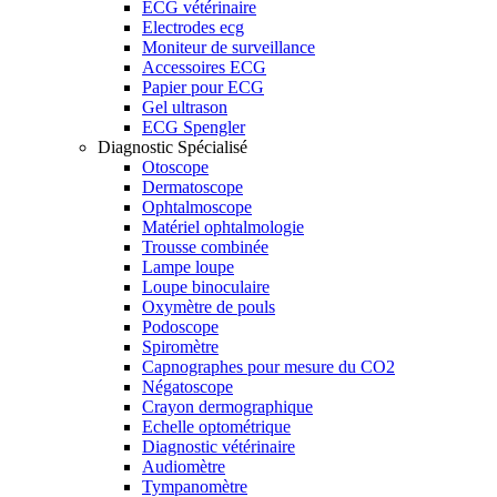
ECG vétérinaire
Electrodes ecg
Moniteur de surveillance
Accessoires ECG
Papier pour ECG
Gel ultrason
ECG Spengler
Diagnostic Spécialisé
Otoscope
Dermatoscope
Ophtalmoscope
Matériel ophtalmologie
Trousse combinée
Lampe loupe
Loupe binoculaire
Oxymètre de pouls
Podoscope
Spiromètre
Capnographes pour mesure du CO2
Négatoscope
Crayon dermographique
Echelle optométrique
Diagnostic vétérinaire
Audiomètre
Tympanomètre