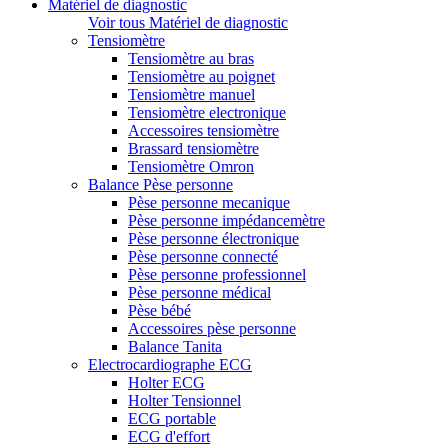
Matériel de diagnostic
Voir tous Matériel de diagnostic
Tensiomètre
Tensiomètre au bras
Tensiomètre au poignet
Tensiomètre manuel
Tensiomètre electronique
Accessoires tensiomètre
Brassard tensiomètre
Tensiomètre Omron
Balance Pèse personne
Pèse personne mecanique
Pèse personne impédancemètre
Pèse personne électronique
Pèse personne connecté
Pèse personne professionnel
Pèse personne médical
Pèse bébé
Accessoires pèse personne
Balance Tanita
Electrocardiographe ECG
Holter ECG
Holter Tensionnel
ECG portable
ECG d'effort