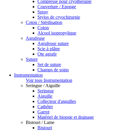
Compresse pour cryothérapie
Couverture / Eponge
Spray
Stylos de cryochirurgie
Coton / Stérilisation
Coton
Alcool isopropylique
Agrafeuse
Agrafeuse suture
Scie à plâtre
Ote agrafe
Suture
Set de suture
Champs de soins
Instrumentation
Voir tous Instrumentation
Seringue / Aiguille
Seringue
Aiguille
Collecteur d'aiguilles
Cathéter
Garrot
Matériel de biopsie et drainage
Bistouri / Lame
Bistouri