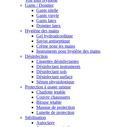
Voir tous Hygiène
Gants / Doigtier
Gants nitrile
Gants vinyle
Gants latex
Doigtier latex
Hygiène des mains
Gel hydroalcoolique
Savon antiseptique
Crème pour les mains
Instruments pour hygiène des mains
Désinfection
Lingettes désinfectantes
Désinfectant instruments
Désinfectant sols
Désinfectant surface
Sérum physiologique
Protection à usage unique
Charlotte jetable
Couvre chaussures
Blouse jetable
Masque de protection
Lunette de protection
Stérilisation
Autoclave