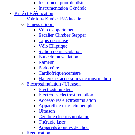
Instrument pour dentiste
Instrumentation Générale
Kiné et Rééducation
Voir tous Kiné et Rééducation
Fitness / Sport
Vélo d'appartement
Escalier Climber Stepper
Tapis de course
Vélo Elliptique
Station de musculation
Banc de musculation
Rameur
Podomètre
Cardiofréquencemètre
Haltères et accessoires de musculation
Electrostimulation / Ultrason
Electrostimulateur
Electrodes électrostimulation
Accessoires électrostimulation
Appareil de magnétothérapie
Ultrason
Ceinture électrostimulation
Thérapie laser
Appareils à ondes de choc
Rééducation