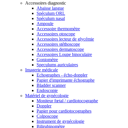
Accessoires diagnostic
Abaisse langue
Spéculum ORL
Spéculum nasal
Ampoule
Accessoire thermomètre
Accessoires otoscope
Accessoires lecteur de glycémie
Accessoires stéthoscope
Accessoires dermatoscope
Accessoires Loupe binoculaire
Goniomètre
Speculums auriculaires
Imagerie médicale
Echographes - écho-doppler
Papier d'imprimante échographe
Bladder scanner
Endoscopie
Matériel de gynécologie
Moniteur fœtal / cardiotocographe
Doppler
Papier pour cardiotocographes
Colposcope
Instrument de gynécologie
Bilirubinomètre