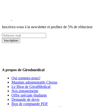
Inscrivez-vous à la newsletter et profitez de 5% de réduction
Inscription
5% de remise valable sur votre prochaine commande de matériel
médical !
Offres promotionnelles, nouveautés, dernières tendances : soyez les
premiers informés !
A propos de Girodmedical
Qui sommes-nous?
Mandats administratifs Chorus
Le Blog de GirodMedical
Nos engagements
Offre spéciale étudiants
Demande de devis
Bon de commande PDF