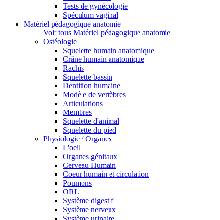
Tests de gynécologie
Spéculum vaginal
Matériel pédagogique anatomie
Voir tous Matériel pédagogique anatomie
Ostéologie
Squelette humain anatomique
Crâne humain anatomique
Rachis
Squelette bassin
Dentition humaine
Modèle de vertèbres
Articulations
Membres
Squelette d'animal
Squelette du pied
Physiologie / Organes
L'oeil
Organes génitaux
Cerveau Humain
Coeur humain et circulation
Poumons
ORL
Système digestif
Système nerveux
Système urinaire