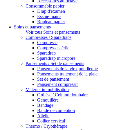
Accessoires autoclave
Consommable papier
Drap d'examen
Essuie-mains
Rouleau papier
Soins et pansements
Voir tous Soins et pansements
Compresses / Sparadraps
Compresse
Compresse stérile
Sparadrap
Sparadrap micropore
Pansements / Set de pansements
Pansements de la vie quotidienne
Pansements traitement de la plaie
Set de pansement
Pansement compressif
Matériel immobilisation
Orthèse / Ceinture lombaire
Genouillère
Bandage
Bande de contention
Attelle
Collier cervical
Thermo / Cryothérapie