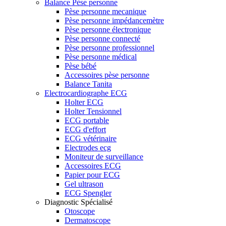
Balance Pèse personne
Pèse personne mecanique
Pèse personne impédancemètre
Pèse personne électronique
Pèse personne connecté
Pèse personne professionnel
Pèse personne médical
Pèse bébé
Accessoires pèse personne
Balance Tanita
Electrocardiographe ECG
Holter ECG
Holter Tensionnel
ECG portable
ECG d'effort
ECG vétérinaire
Electrodes ecg
Moniteur de surveillance
Accessoires ECG
Papier pour ECG
Gel ultrason
ECG Spengler
Diagnostic Spécialisé
Otoscope
Dermatoscope