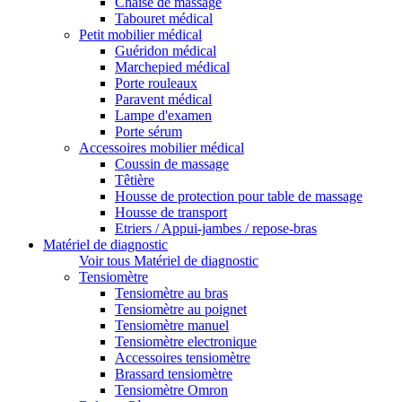
Chaise de massage
Tabouret médical
Petit mobilier médical
Guéridon médical
Marchepied médical
Porte rouleaux
Paravent médical
Lampe d'examen
Porte sérum
Accessoires mobilier médical
Coussin de massage
Têtière
Housse de protection pour table de massage
Housse de transport
Etriers / Appui-jambes / repose-bras
Matériel de diagnostic
Voir tous Matériel de diagnostic
Tensiomètre
Tensiomètre au bras
Tensiomètre au poignet
Tensiomètre manuel
Tensiomètre electronique
Accessoires tensiomètre
Brassard tensiomètre
Tensiomètre Omron