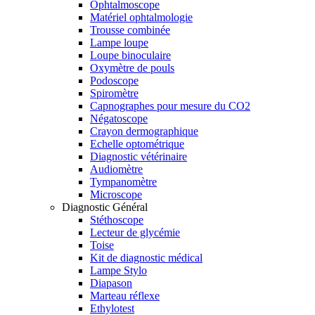
Ophtalmoscope
Matériel ophtalmologie
Trousse combinée
Lampe loupe
Loupe binoculaire
Oxymètre de pouls
Podoscope
Spiromètre
Capnographes pour mesure du CO2
Négatoscope
Crayon dermographique
Echelle optométrique
Diagnostic vétérinaire
Audiomètre
Tympanomètre
Microscope
Diagnostic Général
Stéthoscope
Lecteur de glycémie
Toise
Kit de diagnostic médical
Lampe Stylo
Diapason
Marteau réflexe
Ethylotest