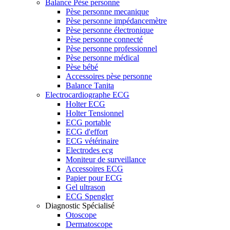
Balance Pèse personne
Pèse personne mecanique
Pèse personne impédancemètre
Pèse personne électronique
Pèse personne connecté
Pèse personne professionnel
Pèse personne médical
Pèse bébé
Accessoires pèse personne
Balance Tanita
Electrocardiographe ECG
Holter ECG
Holter Tensionnel
ECG portable
ECG d'effort
ECG vétérinaire
Electrodes ecg
Moniteur de surveillance
Accessoires ECG
Papier pour ECG
Gel ultrason
ECG Spengler
Diagnostic Spécialisé
Otoscope
Dermatoscope