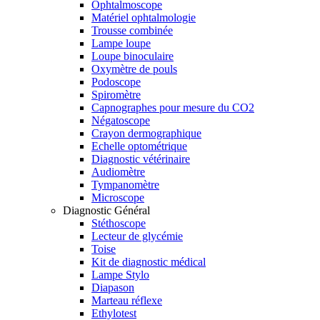
Ophtalmoscope
Matériel ophtalmologie
Trousse combinée
Lampe loupe
Loupe binoculaire
Oxymètre de pouls
Podoscope
Spiromètre
Capnographes pour mesure du CO2
Négatoscope
Crayon dermographique
Echelle optométrique
Diagnostic vétérinaire
Audiomètre
Tympanomètre
Microscope
Diagnostic Général
Stéthoscope
Lecteur de glycémie
Toise
Kit de diagnostic médical
Lampe Stylo
Diapason
Marteau réflexe
Ethylotest