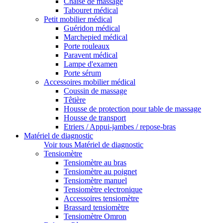
Chaise de massage
Tabouret médical
Petit mobilier médical
Guéridon médical
Marchepied médical
Porte rouleaux
Paravent médical
Lampe d'examen
Porte sérum
Accessoires mobilier médical
Coussin de massage
Têtière
Housse de protection pour table de massage
Housse de transport
Etriers / Appui-jambes / repose-bras
Matériel de diagnostic
Voir tous Matériel de diagnostic
Tensiomètre
Tensiomètre au bras
Tensiomètre au poignet
Tensiomètre manuel
Tensiomètre electronique
Accessoires tensiomètre
Brassard tensiomètre
Tensiomètre Omron