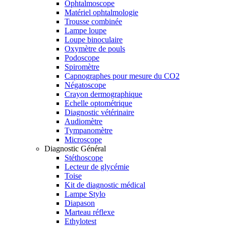
Ophtalmoscope
Matériel ophtalmologie
Trousse combinée
Lampe loupe
Loupe binoculaire
Oxymètre de pouls
Podoscope
Spiromètre
Capnographes pour mesure du CO2
Négatoscope
Crayon dermographique
Echelle optométrique
Diagnostic vétérinaire
Audiomètre
Tympanomètre
Microscope
Diagnostic Général
Stéthoscope
Lecteur de glycémie
Toise
Kit de diagnostic médical
Lampe Stylo
Diapason
Marteau réflexe
Ethylotest