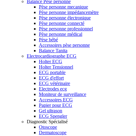
Balance Pèse personne
Pèse personne mecanique
Pèse personne impédancemètre
Pèse personne électronique
Pèse personne connecté
Pèse personne professionnel
Pèse personne médical
Pèse bébé
Accessoires pèse personne
Balance Tanita
Electrocardiographe ECG
Holter ECG
Holter Tensionnel
ECG portable
ECG d'effort
ECG vétérinaire
Electrodes ecg
Moniteur de surveillance
Accessoires ECG
Papier pour ECG
Gel ultrason
ECG Spengler
Diagnostic Spécialisé
Otoscope
Dermatoscope