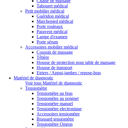
Chaise de massage
Tabouret médical
Petit mobilier médical
Guéridon médical
Marchepied médical
Porte rouleaux
Paravent médical
Lampe d'examen
Porte sérum
Accessoires mobilier médical
Coussin de massage
Têtière
Housse de protection pour table de massage
Housse de transport
Etriers / Appui-jambes / repose-bras
Matériel de diagnostic
Voir tous Matériel de diagnostic
Tensiomètre
Tensiomètre au bras
Tensiomètre au poignet
Tensiomètre manuel
Tensiomètre electronique
Accessoires tensiomètre
Brassard tensiomètre
Tensiomètre Omron