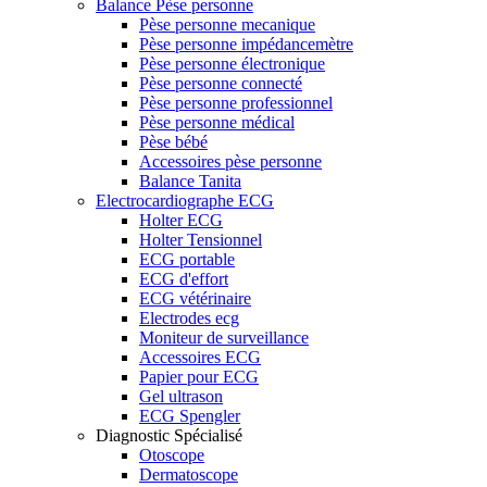
Balance Pèse personne
Pèse personne mecanique
Pèse personne impédancemètre
Pèse personne électronique
Pèse personne connecté
Pèse personne professionnel
Pèse personne médical
Pèse bébé
Accessoires pèse personne
Balance Tanita
Electrocardiographe ECG
Holter ECG
Holter Tensionnel
ECG portable
ECG d'effort
ECG vétérinaire
Electrodes ecg
Moniteur de surveillance
Accessoires ECG
Papier pour ECG
Gel ultrason
ECG Spengler
Diagnostic Spécialisé
Otoscope
Dermatoscope