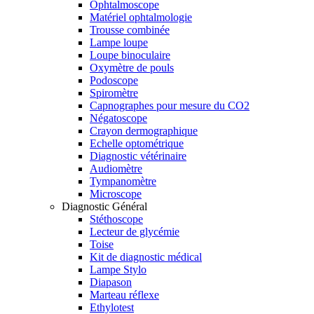
Ophtalmoscope
Matériel ophtalmologie
Trousse combinée
Lampe loupe
Loupe binoculaire
Oxymètre de pouls
Podoscope
Spiromètre
Capnographes pour mesure du CO2
Négatoscope
Crayon dermographique
Echelle optométrique
Diagnostic vétérinaire
Audiomètre
Tympanomètre
Microscope
Diagnostic Général
Stéthoscope
Lecteur de glycémie
Toise
Kit de diagnostic médical
Lampe Stylo
Diapason
Marteau réflexe
Ethylotest