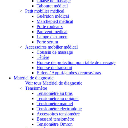
Chaise de massage
Tabouret médical
Petit mobilier médical
Guéridon médical
Marchepied médical
Porte rouleaux
Paravent médical
Lampe d'examen
Porte sérum
Accessoires mobilier médical
Coussin de massage
Têtière
Housse de protection pour table de massage
Housse de transport
Etriers / Appui-jambes / repose-bras
Matériel de diagnostic
Voir tous Matériel de diagnostic
Tensiomètre
Tensiomètre au bras
Tensiomètre au poignet
Tensiomètre manuel
Tensiomètre electronique
Accessoires tensiomètre
Brassard tensiomètre
Tensiomètre Omron