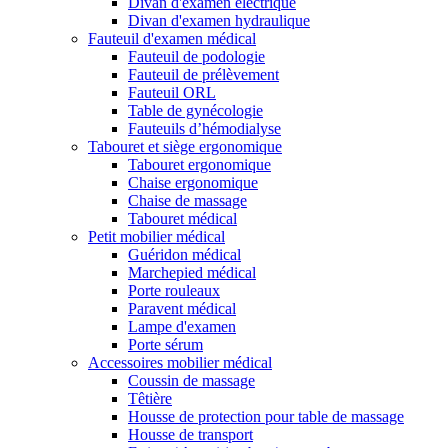
Divan d'examen électrique
Divan d'examen hydraulique
Fauteuil d'examen médical
Fauteuil de podologie
Fauteuil de prélèvement
Fauteuil ORL
Table de gynécologie
Fauteuils d’hémodialyse
Tabouret et siège ergonomique
Tabouret ergonomique
Chaise ergonomique
Chaise de massage
Tabouret médical
Petit mobilier médical
Guéridon médical
Marchepied médical
Porte rouleaux
Paravent médical
Lampe d'examen
Porte sérum
Accessoires mobilier médical
Coussin de massage
Têtière
Housse de protection pour table de massage
Housse de transport