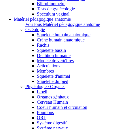
Bilirubinomètre
Tests de gynécologie
Spéculum vaginal
Matériel pédagogique anatomie
Voir tous Matériel pédagogique anatomie
Ostéologie
Squelette humain anatomique
Crâne humain anatomique
Rachis
Squelette bassin
Dentition humaine
Modèle de vertèbres
Articulations
Membres
Squelette d'animal
Squelette du pied
Physiologie / Organes
L'oeil
Organes génitaux
Cerveau Humain
Coeur humain et circulation
Poumons
ORL
Système digestif
Système nerveux