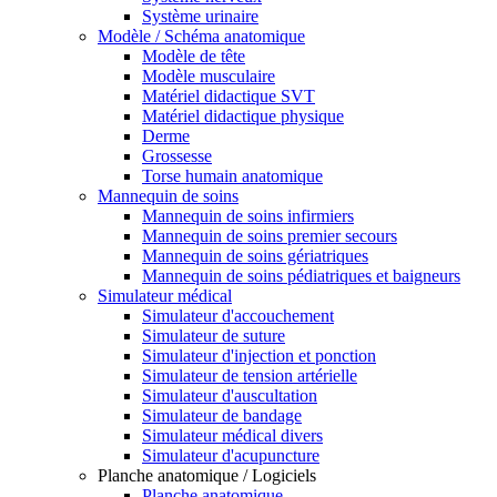
Système urinaire
Modèle / Schéma anatomique
Modèle de tête
Modèle musculaire
Matériel didactique SVT
Matériel didactique physique
Derme
Grossesse
Torse humain anatomique
Mannequin de soins
Mannequin de soins infirmiers
Mannequin de soins premier secours
Mannequin de soins gériatriques
Mannequin de soins pédiatriques et baigneurs
Simulateur médical
Simulateur d'accouchement
Simulateur de suture
Simulateur d'injection et ponction
Simulateur de tension artérielle
Simulateur d'auscultation
Simulateur de bandage
Simulateur médical divers
Simulateur d'acupuncture
Planche anatomique / Logiciels
Planche anatomique