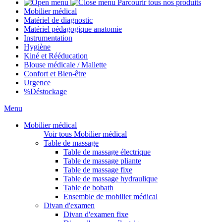
Parcourir tous nos produits
Mobilier médical
Matériel de diagnostic
Matériel pédagogique anatomie
Instrumentation
Hygiène
Kiné et Rééducation
Blouse médicale / Mallette
Confort et Bien-être
Urgence
%
Déstockage
Menu
Mobilier médical
Voir tous Mobilier médical
Table de massage
Table de massage électrique
Table de massage pliante
Table de massage fixe
Table de massage hydraulique
Table de bobath
Ensemble de mobilier médical
Divan d'examen
Divan d'examen fixe