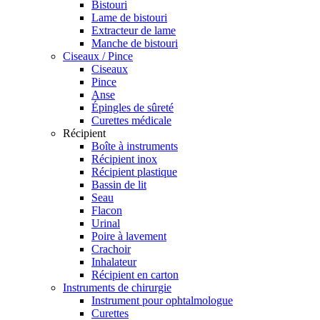
Bistouri
Lame de bistouri
Extracteur de lame
Manche de bistouri
Ciseaux / Pince
Ciseaux
Pince
Anse
Épingles de sûreté
Curettes médicale
Récipient
Boîte à instruments
Récipient inox
Récipient plastique
Bassin de lit
Seau
Flacon
Urinal
Poire à lavement
Crachoir
Inhalateur
Récipient en carton
Instruments de chirurgie
Instrument pour ophtalmologue
Curettes