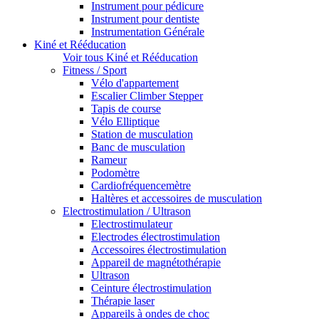
Instrument pour pédicure
Instrument pour dentiste
Instrumentation Générale
Kiné et Rééducation
Voir tous Kiné et Rééducation
Fitness / Sport
Vélo d'appartement
Escalier Climber Stepper
Tapis de course
Vélo Elliptique
Station de musculation
Banc de musculation
Rameur
Podomètre
Cardiofréquencemètre
Haltères et accessoires de musculation
Electrostimulation / Ultrason
Electrostimulateur
Electrodes électrostimulation
Accessoires électrostimulation
Appareil de magnétothérapie
Ultrason
Ceinture électrostimulation
Thérapie laser
Appareils à ondes de choc