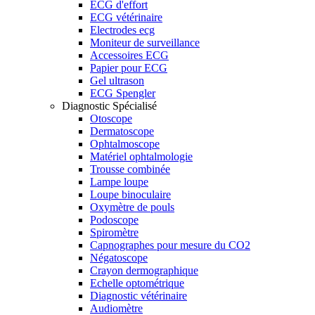
ECG d'effort
ECG vétérinaire
Electrodes ecg
Moniteur de surveillance
Accessoires ECG
Papier pour ECG
Gel ultrason
ECG Spengler
Diagnostic Spécialisé
Otoscope
Dermatoscope
Ophtalmoscope
Matériel ophtalmologie
Trousse combinée
Lampe loupe
Loupe binoculaire
Oxymètre de pouls
Podoscope
Spiromètre
Capnographes pour mesure du CO2
Négatoscope
Crayon dermographique
Echelle optométrique
Diagnostic vétérinaire
Audiomètre