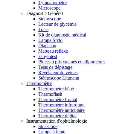
Tympanomètre
Microscope
Diagnostic Général
Stéthoscope
Lecteur de glycémie
Toise
Kit de diagnostic médical
Lampe Stylo
Diapason
Marteau réflexe
Ethylotest
Pinces à plis cutanés et adipomètres
Tests de dépistage
Révélateur de veines
Stéthoscope Littmann
Thermomètre
Thermomètre bébé
Thermoflash
Thermomètre frontal
Thermomètre infrarouge
Thermomètre auriculaire
Thermomètre digital
Instrumentation d'ophtalmologie
Skiascope
Lampe à fente