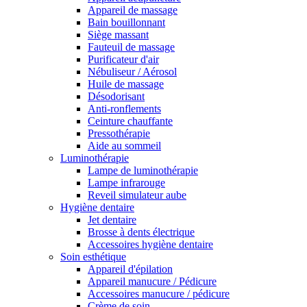
Appareil de massage
Bain bouillonnant
Siège massant
Fauteuil de massage
Purificateur d'air
Nébuliseur / Aérosol
Huile de massage
Désodorisant
Anti-ronflements
Ceinture chauffante
Pressothérapie
Aide au sommeil
Luminothérapie
Lampe de luminothérapie
Lampe infrarouge
Reveil simulateur aube
Hygiène dentaire
Jet dentaire
Brosse à dents électrique
Accessoires hygiène dentaire
Soin esthétique
Appareil d'épilation
Appareil manucure / Pédicure
Accessoires manucure / pédicure
Crème de soin