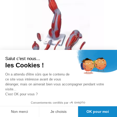
Salut c'est nous...
les Cookies !
On a attendu d'être sûrs que le contenu de
ce site vous intéresse avant de vous
Muscles de la jambe, en 9 parties M20
déranger, mais on aimerait bien vous accompagner pendant votre
visite...
C'est OK pour vous ?
Rating:
0%
Consentements certifiés par
Disponibilité :
sous 30 jour(s)
Non merci
Je choisis
OK pour moi
TTC