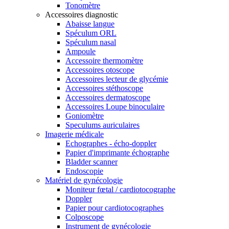
Tonomètre
Accessoires diagnostic
Abaisse langue
Spéculum ORL
Spéculum nasal
Ampoule
Accessoire thermomètre
Accessoires otoscope
Accessoires lecteur de glycémie
Accessoires stéthoscope
Accessoires dermatoscope
Accessoires Loupe binoculaire
Goniomètre
Speculums auriculaires
Imagerie médicale
Echographes - écho-doppler
Papier d'imprimante échographe
Bladder scanner
Endoscopie
Matériel de gynécologie
Moniteur fœtal / cardiotocographe
Doppler
Papier pour cardiotocographes
Colposcope
Instrument de gynécologie