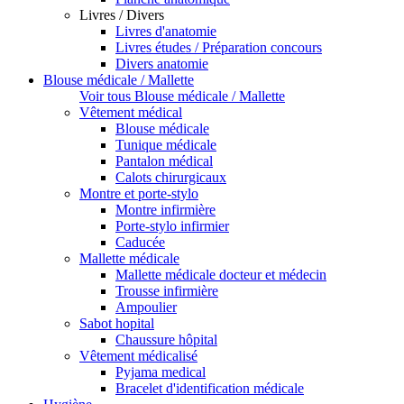
Livres / Divers
Livres d'anatomie
Livres études / Préparation concours
Divers anatomie
Blouse médicale / Mallette
Voir tous Blouse médicale / Mallette
Vêtement médical
Blouse médicale
Tunique médicale
Pantalon médical
Calots chirurgicaux
Montre et porte-stylo
Montre infirmière
Porte-stylo infirmier
Caducée
Mallette médicale
Mallette médicale docteur et médecin
Trousse infirmière
Ampoulier
Sabot hopital
Chaussure hôpital
Vêtement médicalisé
Pyjama medical
Bracelet d'identification médicale