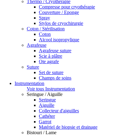
Thermo / Cryothérapie
Compresse pour cryothérapie
Couverture / Eponge
Spray
Stylos de cryochirurgie
Coton / Stérilisation
Coton
Alcool isopropylique
Agrafeuse
Agrafeuse suture
Scie à plâtre
Ote agrafe
Suture
Set de suture
Champs de soins
Instrumentation
Voir tous Instrumentation
Seringue / Aiguille
Seringue
Aiguille
Collecteur d'aiguilles
Cathéter
Garrot
Matériel de biopsie et drainage
Bistouri / Lame