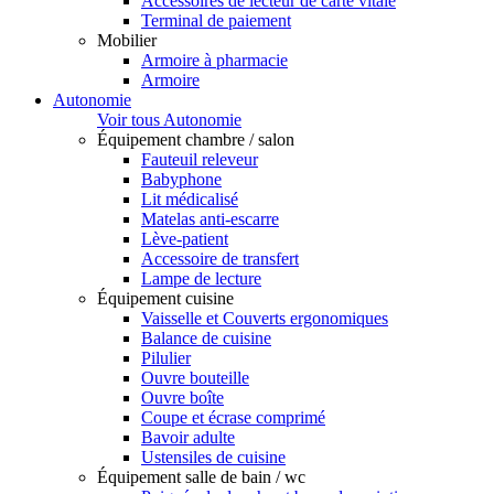
Accessoires de lecteur de carte vitale
Terminal de paiement
Mobilier
Armoire à pharmacie
Armoire
Autonomie
Voir tous Autonomie
Équipement chambre / salon
Fauteuil releveur
Babyphone
Lit médicalisé
Matelas anti-escarre
Lève-patient
Accessoire de transfert
Lampe de lecture
Équipement cuisine
Vaisselle et Couverts ergonomiques
Balance de cuisine
Pilulier
Ouvre bouteille
Ouvre boîte
Coupe et écrase comprimé
Bavoir adulte
Ustensiles de cuisine
Équipement salle de bain / wc