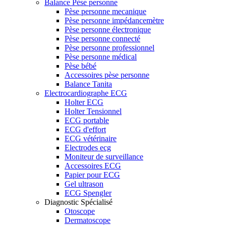
Balance Pèse personne
Pèse personne mecanique
Pèse personne impédancemètre
Pèse personne électronique
Pèse personne connecté
Pèse personne professionnel
Pèse personne médical
Pèse bébé
Accessoires pèse personne
Balance Tanita
Electrocardiographe ECG
Holter ECG
Holter Tensionnel
ECG portable
ECG d'effort
ECG vétérinaire
Electrodes ecg
Moniteur de surveillance
Accessoires ECG
Papier pour ECG
Gel ultrason
ECG Spengler
Diagnostic Spécialisé
Otoscope
Dermatoscope