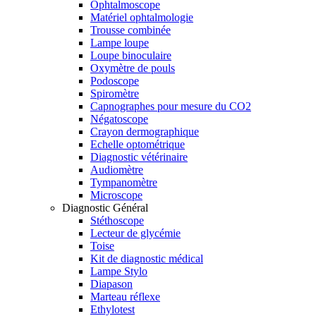
Ophtalmoscope
Matériel ophtalmologie
Trousse combinée
Lampe loupe
Loupe binoculaire
Oxymètre de pouls
Podoscope
Spiromètre
Capnographes pour mesure du CO2
Négatoscope
Crayon dermographique
Echelle optométrique
Diagnostic vétérinaire
Audiomètre
Tympanomètre
Microscope
Diagnostic Général
Stéthoscope
Lecteur de glycémie
Toise
Kit de diagnostic médical
Lampe Stylo
Diapason
Marteau réflexe
Ethylotest