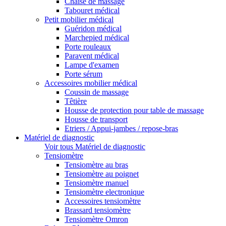
Chaise de massage
Tabouret médical
Petit mobilier médical
Guéridon médical
Marchepied médical
Porte rouleaux
Paravent médical
Lampe d'examen
Porte sérum
Accessoires mobilier médical
Coussin de massage
Têtière
Housse de protection pour table de massage
Housse de transport
Etriers / Appui-jambes / repose-bras
Matériel de diagnostic
Voir tous Matériel de diagnostic
Tensiomètre
Tensiomètre au bras
Tensiomètre au poignet
Tensiomètre manuel
Tensiomètre electronique
Accessoires tensiomètre
Brassard tensiomètre
Tensiomètre Omron