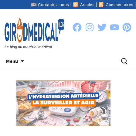
Contactez-nous |
Articles |
Commentaires |
La boutique
Girodmedical.com
|
Le blog du matériel médical
Aller
Recher
Menu
au
contenu