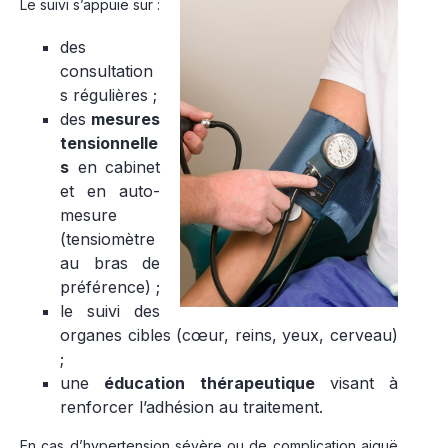
Le suivi s’appuie sur :
des
consultation
s régulières ;
des
mesures
tensionnelle
s
en cabinet
et en auto-
mesure
(tensiomètre
au bras de
préférence) ;
le suivi des
organes cibles (cœur, reins, yeux, cerveau)
;
une
éducation thérapeutique
visant à
renforcer l’adhésion au traitement.
En cas d’hypertension sévère ou de complication aiguë