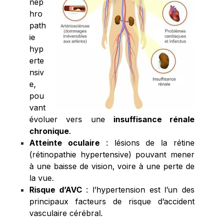
nép
hro
path
ie
hyp
erte
nsiv
e,
pou
vant
évoluer vers une
insuffisance rénale
chronique
.
Atteinte oculaire
: lésions de la rétine
(rétinopathie hypertensive) pouvant mener
à une baisse de vision, voire à une perte de
la vue.
Risque d’AVC
: l’hypertension est l’un des
principaux facteurs de risque d’accident
vasculaire cérébral.