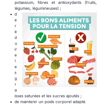
potassium, fibres et antioxydants (fruits,
légumes, légumineuses)
;
d
e
r
é
d
u
ir
e
l
e
s
g
r
a
isses saturées et les sucres ajoutés ;
de maintenir un poids corporel adapté.