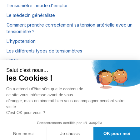
Tensiomètre : mode d'emploi
Le médecin généraliste
Comment prendre correctement sa tension artérielle avec un
tensiomètre ?
L'hypotension
Les différents types de tensiomètres
L'AVC
Salut c'est nous...
L'histoire du tensiomètre
les Cookies !
Guide d'achat des brassards tensiomètre
On a attendu d'être sûrs que le contenu de
ce site vous intéresse avant de vous
déranger, mais on aimerait bien vous accompagner pendant votre
visite...
Articles récents
C'est OK pour vous ?
Comment bien poser un garrot ? Suivez les 5 étapes et nos
Consentements certifiés par
conseils !
Non merci
Je choisis
OK pour moi
Stéthoscope pour grossesse : comment écouter bébé ?