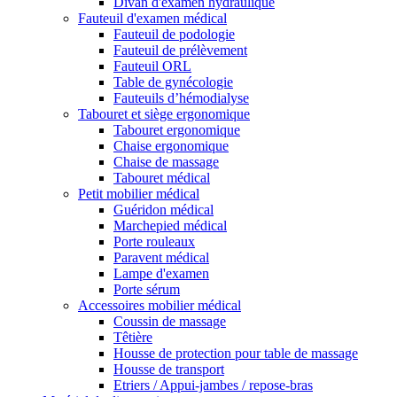
Divan d'examen hydraulique
Fauteuil d'examen médical
Fauteuil de podologie
Fauteuil de prélèvement
Fauteuil ORL
Table de gynécologie
Fauteuils d’hémodialyse
Tabouret et siège ergonomique
Tabouret ergonomique
Chaise ergonomique
Chaise de massage
Tabouret médical
Petit mobilier médical
Guéridon médical
Marchepied médical
Porte rouleaux
Paravent médical
Lampe d'examen
Porte sérum
Accessoires mobilier médical
Coussin de massage
Têtière
Housse de protection pour table de massage
Housse de transport
Etriers / Appui-jambes / repose-bras