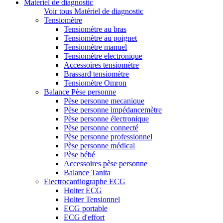
Matériel de diagnostic
Voir tous Matériel de diagnostic
Tensiomètre
Tensiomètre au bras
Tensiomètre au poignet
Tensiomètre manuel
Tensiomètre electronique
Accessoires tensiomètre
Brassard tensiomètre
Tensiomètre Omron
Balance Pèse personne
Pèse personne mecanique
Pèse personne impédancemètre
Pèse personne électronique
Pèse personne connecté
Pèse personne professionnel
Pèse personne médical
Pèse bébé
Accessoires pèse personne
Balance Tanita
Electrocardiographe ECG
Holter ECG
Holter Tensionnel
ECG portable
ECG d'effort