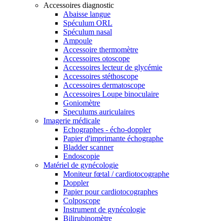
Accessoires diagnostic
Abaisse langue
Spéculum ORL
Spéculum nasal
Ampoule
Accessoire thermomètre
Accessoires otoscope
Accessoires lecteur de glycémie
Accessoires stéthoscope
Accessoires dermatoscope
Accessoires Loupe binoculaire
Goniomètre
Speculums auriculaires
Imagerie médicale
Echographes - écho-doppler
Papier d'imprimante échographe
Bladder scanner
Endoscopie
Matériel de gynécologie
Moniteur fœtal / cardiotocographe
Doppler
Papier pour cardiotocographes
Colposcope
Instrument de gynécologie
Bilirubinomètre