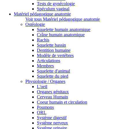
Tests de gynécologie
Spéculum vaginal
Matériel pédagogique anatomie
Voir tous Matériel pédagogique anatomie
Ostéologie
Squelette humain anatomique
Crâne humain anatomique
Rachis
Squelette bassin
Dentition humaine
Modèle de vertèbres
Articulations
Membres
Squelette d'animal
Squelette du pied
Physiologie / Organes
L'oeil
Organes génitaux
Cerveau Humain
Coeur humain et circulation
Poumons
ORL
Système digestif
Système nerveux
Système urinaire