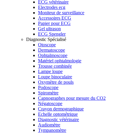
ECG vétérinaire
Electrodes ecg
Moniteur de surveillance
Accessoires ECG
Papier pour ECG
Gel ultrason
ECG Spengler
Diagnostic Spécialisé
Otoscope
Dermatoscope
Ophtalmoscope
Matériel ophtalmologie
Trousse combinée
Lampe loupe
Loupe binoculaire
Oxymètre de pouls
Podoscope
Spiromètre
Capnographes pour mesure du CO2
Négatoscope
Crayon dermographique
Echelle optométrique
Diagnostic vétérinaire
Audiomètre
Tympanomètre