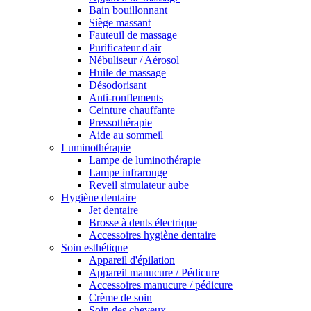
Bain bouillonnant
Siège massant
Fauteuil de massage
Purificateur d'air
Nébuliseur / Aérosol
Huile de massage
Désodorisant
Anti-ronflements
Ceinture chauffante
Pressothérapie
Aide au sommeil
Luminothérapie
Lampe de luminothérapie
Lampe infrarouge
Reveil simulateur aube
Hygiène dentaire
Jet dentaire
Brosse à dents électrique
Accessoires hygiène dentaire
Soin esthétique
Appareil d'épilation
Appareil manucure / Pédicure
Accessoires manucure / pédicure
Crème de soin
Soin des cheveux