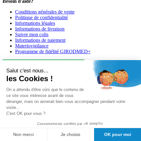
Besoin d'aide?
Conditions générales de vente
Politique de confidentialité
Informations légales
Informations de livraison
Suivre mon colis
Informations de paiement
Materiovigilance
Programme de fidélité GIRODMED+
Salut c'est nous...
les Cookies !
On a attendu d'être sûrs que le contenu de
ce site vous intéresse avant de vous
Girodmedical est également présent dans 23 pays
déranger, mais on aimerait bien vous accompagner pendant votre
Tous les dispositifs médicaux présentés sur ce site sont conformes
visite...
aux articles
L 5213-3
du code de la santé publique et à l'arrêté du
C'est OK pour vous ?
21 décembre 2012 fixant la liste des dispositifs médicaux autorisés à
Consentements certifiés par
faire l'objet d'une publicité auprès du public, ainsi qu'à l'article
R
5213-1
du code de la santé publique. Par conséquent, ils peuvent
Non merci
Je choisis
OK pour moi
être légalement promus et rendus accessibles au public.