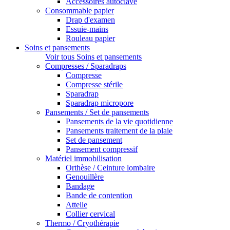
Accessoires autoclave
Consommable papier
Drap d'examen
Essuie-mains
Rouleau papier
Soins et pansements
Voir tous Soins et pansements
Compresses / Sparadraps
Compresse
Compresse stérile
Sparadrap
Sparadrap micropore
Pansements / Set de pansements
Pansements de la vie quotidienne
Pansements traitement de la plaie
Set de pansement
Pansement compressif
Matériel immobilisation
Orthèse / Ceinture lombaire
Genouillère
Bandage
Bande de contention
Attelle
Collier cervical
Thermo / Cryothérapie