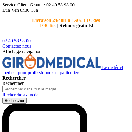
Service Client
Gratuit : 02 40 58 98 00
Lun-Ven 8h30-18h
Livraison 24/48H à
4,90€ TTC
dès
Nouvea
129€ ttc.
|
Retours gratuits!
téléphoni
conseiller
02 40 58 98 00
Contactez-nous
Affichage navigation
Le matériel
médical pour professionnels et particuliers
Rechercher
Rechercher
Recherche avancée
Rechercher