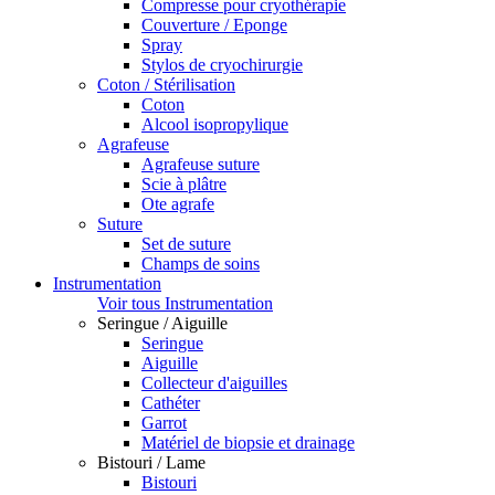
Compresse pour cryothérapie
Couverture / Eponge
Spray
Stylos de cryochirurgie
Coton / Stérilisation
Coton
Alcool isopropylique
Agrafeuse
Agrafeuse suture
Scie à plâtre
Ote agrafe
Suture
Set de suture
Champs de soins
Instrumentation
Voir tous Instrumentation
Seringue / Aiguille
Seringue
Aiguille
Collecteur d'aiguilles
Cathéter
Garrot
Matériel de biopsie et drainage
Bistouri / Lame
Bistouri