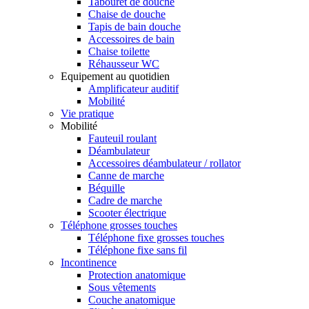
Tabouret de douche
Chaise de douche
Tapis de bain douche
Accessoires de bain
Chaise toilette
Réhausseur WC
Equipement au quotidien
Amplificateur auditif
Mobilité
Vie pratique
Mobilité
Fauteuil roulant
Déambulateur
Accessoires déambulateur / rollator
Canne de marche
Béquille
Cadre de marche
Scooter électrique
Téléphone grosses touches
Téléphone fixe grosses touches
Téléphone fixe sans fil
Incontinence
Protection anatomique
Sous vêtements
Couche anatomique