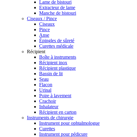
Lame de bistouri
Extracteur de lame
Manche de bistouri
Ciseaux / Pince
Ciseaux
Pince
Anse
Épingles de sûreté
Curettes médicale
Récipient
Boîte à instruments
Récipient inox
Récipient plastique
Bassin de lit
Seau
Flacon
Urinal
Poire à lavement
Crachoir
Inhalateur
Récipient en carton
Instruments de chirurgie
Instrument pour ophtalmologue
Curettes
Instrument pour pédicure