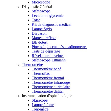
Microscope
Diagnostic Général
Stéthoscope
Lecteur de glycémie
Toise
Kit de diagnostic médical
Lampe Stylo
Diapason
Marteau réflexe
Ethylotest
Pinces à plis cutanés et adipomètres
Tests de dépistage
Révélateur de veines
Stéthoscope Littmann
Thermomètre
Thermomètre bébé
Thermoflash
Thermomètre frontal
Thermomètre infrarouge
Thermomètre auriculaire
Thermomètre digital
Instrumentation d'ophtalmologie
Skiascope
Lampe à fente
Tonomètre