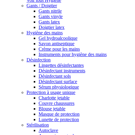
Voir tous Hygiène
Gants / Doigtier
Gants nitrile
Gants vinyle
Gants latex
Doigtier latex
Hygiène des mains
Gel hydroalcoolique
Savon antiseptique
Crème pour les mains
Instruments pour hygiène des mains
Désinfection
Lingettes désinfectantes
Désinfectant instruments
Désinfectant sols
Désinfectant surface
Sérum physiologique
Protection à usage unique
Charlotte jetable
Couvre chaussures
Blouse jetable
Masque de protection
Lunette de protection
Stérilisation
Autoclave