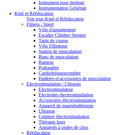
Instrument pour dentiste
Instrumentation Générale
Kiné et Rééducation
Voir tous Kiné et Rééducation
Fitness / Sport
Vélo d'appartement
Escalier Climber Stepper
Tapis de course
Vélo Elliptique
Station de musculation
Banc de musculation
Rameur
Podomètre
Cardiofréquencemètre
Haltères et accessoires de musculation
Electrostimulation / Ultrason
Electrostimulateur
Electrodes électrostimulation
Accessoires électrostimulation
Appareil de magnétothérapie
Ultrason
Ceinture électrostimulation
Thérapie laser
Appareils à ondes de choc
Rééducation