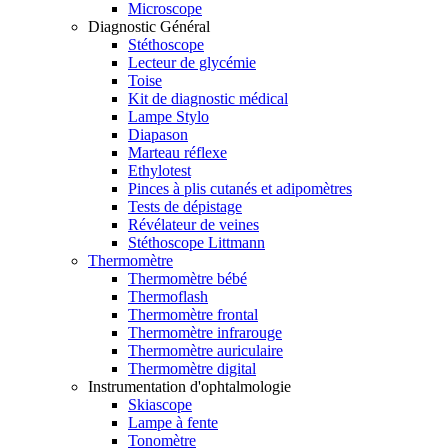
Microscope
Diagnostic Général
Stéthoscope
Lecteur de glycémie
Toise
Kit de diagnostic médical
Lampe Stylo
Diapason
Marteau réflexe
Ethylotest
Pinces à plis cutanés et adipomètres
Tests de dépistage
Révélateur de veines
Stéthoscope Littmann
Thermomètre
Thermomètre bébé
Thermoflash
Thermomètre frontal
Thermomètre infrarouge
Thermomètre auriculaire
Thermomètre digital
Instrumentation d'ophtalmologie
Skiascope
Lampe à fente
Tonomètre