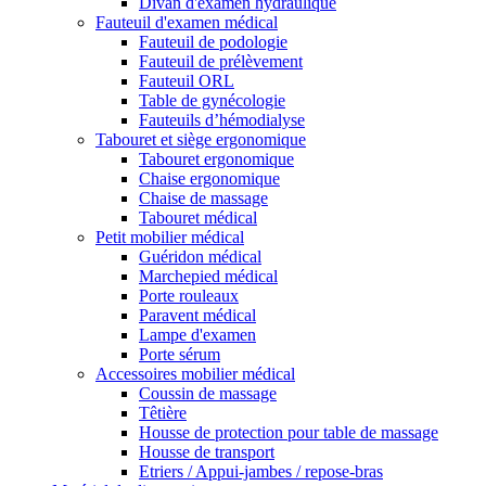
Divan d'examen hydraulique
Fauteuil d'examen médical
Fauteuil de podologie
Fauteuil de prélèvement
Fauteuil ORL
Table de gynécologie
Fauteuils d’hémodialyse
Tabouret et siège ergonomique
Tabouret ergonomique
Chaise ergonomique
Chaise de massage
Tabouret médical
Petit mobilier médical
Guéridon médical
Marchepied médical
Porte rouleaux
Paravent médical
Lampe d'examen
Porte sérum
Accessoires mobilier médical
Coussin de massage
Têtière
Housse de protection pour table de massage
Housse de transport
Etriers / Appui-jambes / repose-bras