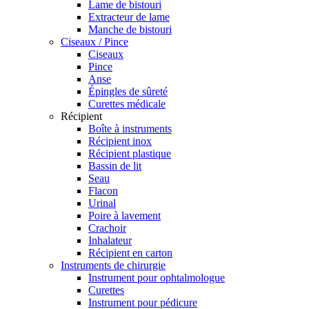
Lame de bistouri
Extracteur de lame
Manche de bistouri
Ciseaux / Pince
Ciseaux
Pince
Anse
Épingles de sûreté
Curettes médicale
Récipient
Boîte à instruments
Récipient inox
Récipient plastique
Bassin de lit
Seau
Flacon
Urinal
Poire à lavement
Crachoir
Inhalateur
Récipient en carton
Instruments de chirurgie
Instrument pour ophtalmologue
Curettes
Instrument pour pédicure