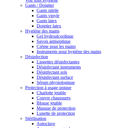
Voir tous Hygiène
Gants / Doigtier
Gants nitrile
Gants vinyle
Gants latex
Doigtier latex
Hygiène des mains
Gel hydroalcoolique
Savon antiseptique
Crème pour les mains
Instruments pour hygiène des mains
Désinfection
Lingettes désinfectantes
Désinfectant instruments
Désinfectant sols
Désinfectant surface
Sérum physiologique
Protection à usage unique
Charlotte jetable
Couvre chaussures
Blouse jetable
Masque de protection
Lunette de protection
Stérilisation
Autoclave