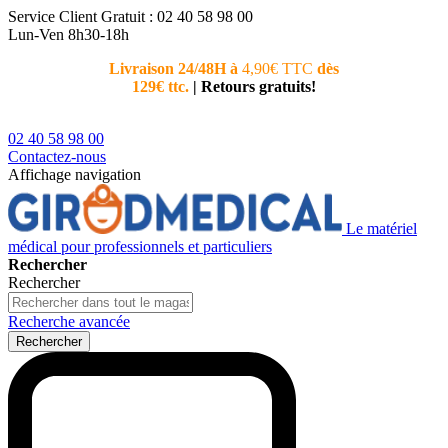
Service Client
Gratuit : 02 40 58 98 00
Lun-Ven 8h30-18h
Livraison 24/48H à
4,90€ TTC
dès
Nouvea
129€ ttc.
|
Retours gratuits!
téléphoni
conseiller
02 40 58 98 00
Contactez-nous
Affichage navigation
Le matériel
médical pour professionnels et particuliers
Rechercher
Rechercher
Recherche avancée
Rechercher