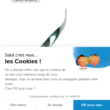
Salut c'est nous...
les Cookies !
On a attendu d'être sûrs que le contenu de
ce site vous intéresse avant de vous
déranger, mais on aimerait bien vous accompagner pendant votre
visite...
C'est OK pour vous ?
Ôte-agrafes stérile métal 100 mm
Consentements certifiés par
LCH (lot de 50)
Non merci
Je choisis
OK pour moi