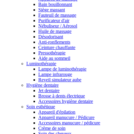
Bain bouillonnant
Siège massant
Fauteuil de massage
Purificateur d'air
Nébuliseur / Aérosol
Huile de massage
Désodorisant
Anti-ronflements
Ceinture chauffante
Pressothérapie
Aide au sommeil
Luminothérapie
Lampe de luminothérapie
Lampe infrarouge
Reveil simulateur aube
Hygiène dentaire
Jet dentaire
Brosse à dents électrique
Accessoires hygiène dentaire
Soin esthétique
Appareil d'épilation
Appareil manucure / Pédicure
Accessoires manucure / pédicure
Crème de soin
Soin des cheveux