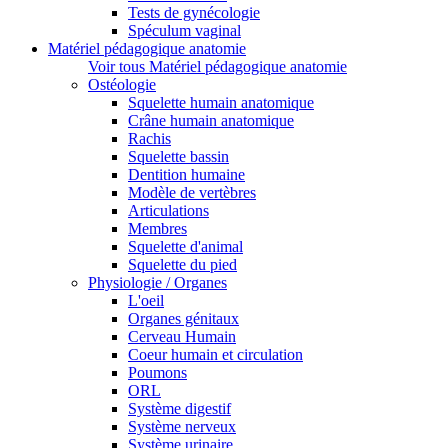
Tests de gynécologie
Spéculum vaginal
Matériel pédagogique anatomie
Voir tous Matériel pédagogique anatomie
Ostéologie
Squelette humain anatomique
Crâne humain anatomique
Rachis
Squelette bassin
Dentition humaine
Modèle de vertèbres
Articulations
Membres
Squelette d'animal
Squelette du pied
Physiologie / Organes
L'oeil
Organes génitaux
Cerveau Humain
Coeur humain et circulation
Poumons
ORL
Système digestif
Système nerveux
Système urinaire