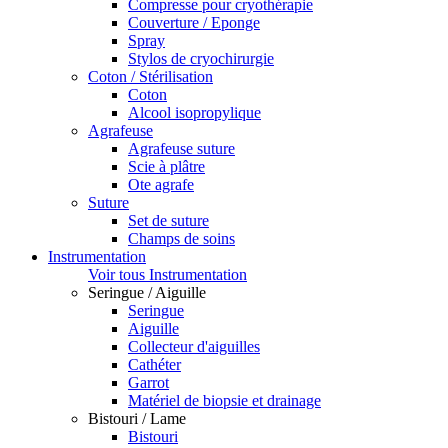
Compresse pour cryothérapie
Couverture / Eponge
Spray
Stylos de cryochirurgie
Coton / Stérilisation
Coton
Alcool isopropylique
Agrafeuse
Agrafeuse suture
Scie à plâtre
Ote agrafe
Suture
Set de suture
Champs de soins
Instrumentation
Voir tous Instrumentation
Seringue / Aiguille
Seringue
Aiguille
Collecteur d'aiguilles
Cathéter
Garrot
Matériel de biopsie et drainage
Bistouri / Lame
Bistouri