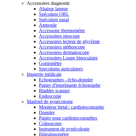
Accessoires diagnostic
Abaisse langue
Spéculum ORL
Spéculum nasal
Ampoule
Accessoire thermomètre
Accessoires otoscope
Accessoires lecteur de glycémie
Accessoires stéthoscope
Accessoires dermatoscope
Accessoires Loupe binoculaire
Goniomètre
Speculums auriculaires
Imagerie médicale
Echographes - écho-doppler
Papier d'imprimante échographe
Bladder scanner
Endoscopie
Matériel de gynécologie
Moniteur fœtal / cardiotocographe
Doppler
Papier pour cardiotocographes
Colposcope
Instrument de gynécologie
Bilirubinomètre