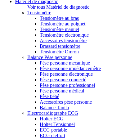
Matériel de diagnostic
Voir tous Matériel de diagnostic
Tensiomètre
Tensiomètre au bras
Tensiomètre au poignet
Tensiomètre manuel
Tensiomètre electronique
Accessoires tensiomètre
Brassard tensiomètre
Tensiomètre Omron
Balance Pèse personne
Pèse personne mecanique
Pèse personne impédancemètre
Pèse personne électronique
Pèse personne connecté
Pèse personne professionnel
Pèse personne médical
Pèse bébé
Accessoires pèse personne
Balance Tanita
Electrocardiographe ECG
Holter ECG
Holter Tensionnel
ECG portable
ECG d'effort