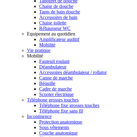
Tabouret de douche
Chaise de douche
Tapis de bain douche
Accessoires de bain
Chaise toilette
Réhausseur WC
Equipement au quotidien
Amplificateur auditif
Mobilité
Vie pratique
Mobilité
Fauteuil roulant
Déambulateur
Accessoires déambulateur / rollator
Canne de marche
Béquille
Cadre de marche
Scooter électrique
Téléphone grosses touches
Téléphone fixe grosses touches
Téléphone fixe sans fil
Incontinence
Protection anatomique
Sous vêtements
Couche anatomique