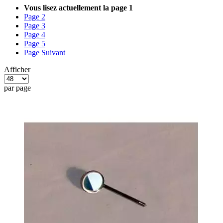
Vous lisez actuellement la page
1
Page
2
Page
3
Page
4
Page
5
Page
Suivant
Afficher
par page