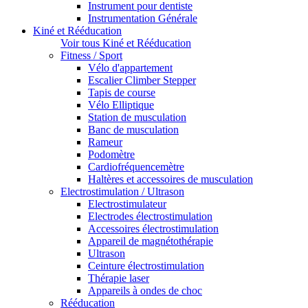
Instrument pour dentiste
Instrumentation Générale
Kiné et Rééducation
Voir tous Kiné et Rééducation
Fitness / Sport
Vélo d'appartement
Escalier Climber Stepper
Tapis de course
Vélo Elliptique
Station de musculation
Banc de musculation
Rameur
Podomètre
Cardiofréquencemètre
Haltères et accessoires de musculation
Electrostimulation / Ultrason
Electrostimulateur
Electrodes électrostimulation
Accessoires électrostimulation
Appareil de magnétothérapie
Ultrason
Ceinture électrostimulation
Thérapie laser
Appareils à ondes de choc
Rééducation