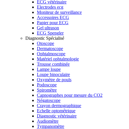
ECG vétérinaire
Electrodes ecg
Moniteur de surveillance
Accessoires ECG
Papier pour ECG
Gel ultrason
ECG Spengler
Diagnostic Spécialisé
Otoscope
Dermatoscope
Ophtalmoscope
Matériel ophtalmologie
Trousse combinée
Lampe loupe
Loupe binoculaire
Oxymètre de pouls
Podoscope
Spiromètre
Capnographes pour mesure du CO2
Négatoscope
Crayon dermographique
Echelle optométrique
Diagnostic vétérinaire
Audiomètre
Tympanomètre