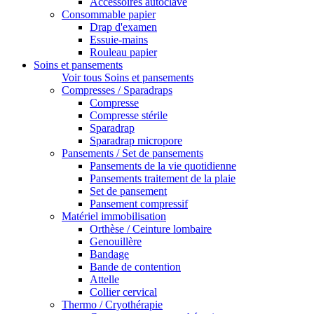
Accessoires autoclave
Consommable papier
Drap d'examen
Essuie-mains
Rouleau papier
Soins et pansements
Voir tous Soins et pansements
Compresses / Sparadraps
Compresse
Compresse stérile
Sparadrap
Sparadrap micropore
Pansements / Set de pansements
Pansements de la vie quotidienne
Pansements traitement de la plaie
Set de pansement
Pansement compressif
Matériel immobilisation
Orthèse / Ceinture lombaire
Genouillère
Bandage
Bande de contention
Attelle
Collier cervical
Thermo / Cryothérapie