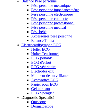
Balance Pèse personne
Pèse personne mecanique
Pèse personne impédancemètre
Pèse personne électronique
Pèse personne connecté
Pèse personne professionnel
Pèse personne médical
Pèse bébé
Accessoires pèse personne
Balance Tanita
Electrocardiographe ECG
Holter ECG
Holter Tensionnel
ECG portable
ECG d'effort
ECG vétérinaire
Electrodes ecg
Moniteur de surveillance
Accessoires ECG
Papier pour ECG
Gel ultrason
ECG Spengler
Diagnostic Spécialisé
Otoscope
Dermatoscope