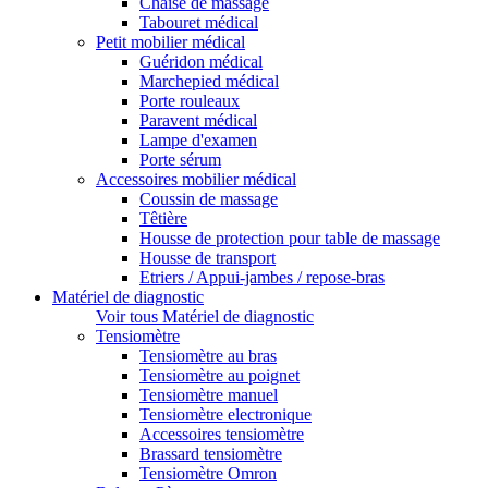
Chaise de massage
Tabouret médical
Petit mobilier médical
Guéridon médical
Marchepied médical
Porte rouleaux
Paravent médical
Lampe d'examen
Porte sérum
Accessoires mobilier médical
Coussin de massage
Têtière
Housse de protection pour table de massage
Housse de transport
Etriers / Appui-jambes / repose-bras
Matériel de diagnostic
Voir tous Matériel de diagnostic
Tensiomètre
Tensiomètre au bras
Tensiomètre au poignet
Tensiomètre manuel
Tensiomètre electronique
Accessoires tensiomètre
Brassard tensiomètre
Tensiomètre Omron