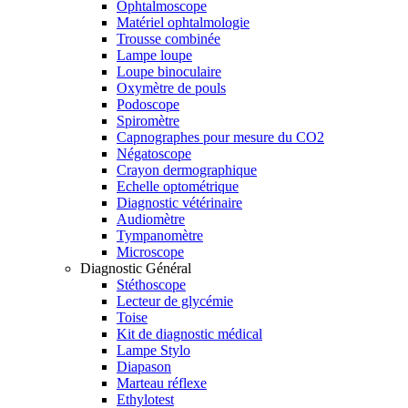
Ophtalmoscope
Matériel ophtalmologie
Trousse combinée
Lampe loupe
Loupe binoculaire
Oxymètre de pouls
Podoscope
Spiromètre
Capnographes pour mesure du CO2
Négatoscope
Crayon dermographique
Echelle optométrique
Diagnostic vétérinaire
Audiomètre
Tympanomètre
Microscope
Diagnostic Général
Stéthoscope
Lecteur de glycémie
Toise
Kit de diagnostic médical
Lampe Stylo
Diapason
Marteau réflexe
Ethylotest