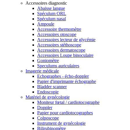
Accessoires diagnostic
Abaisse langue
Spéculum ORL
Spéculum nasal
Ampoule
Accessoire thermomètre
Accessoires otoscope
Accessoires lecteur de glycémie
Accessoires stéthoscope
Accessoires dermatoscope
Accessoires Loupe binoculaire
Goniomètre
Speculums auriculaires
Imagerie médicale
Echographes - écho-doppler
Papier d'imprimante échographe
Bladder scanner
Endoscopie
Matériel de gynécologie
Moniteur fœtal / cardiotocographe
Doppler
Papier pour cardiotocographes
Colposcope
Instrument de gynécologie
Bilirubinomètre