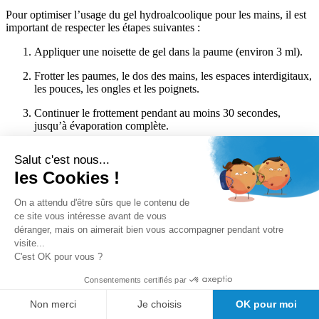
Pour optimiser l’usage du gel hydroalcoolique pour les mains, il est
important de respecter les étapes suivantes :
Appliquer une noisette de gel dans la paume (environ 3 ml).
Frotter les paumes, le dos des mains, les espaces interdigitaux,
les pouces, les ongles et les poignets.
Continuer le frottement pendant au moins 30 secondes,
jusqu’à évaporation complète.
Ne pas rincer ni essuyer les mains après application.
Salut c'est nous...
les Cookies !
Cette gestuelle, validée par les autorités sanitaires, garantit une
élimination maximale des agents pathogènes.
On a attendu d'être sûrs que le contenu de
Pourquoi acheter nos gels
ce site vous intéresse avant de vous
déranger, mais on aimerait bien vous accompagner pendant votre
hydroalcooliques ?
visite...
C'est OK pour vous ?
Nos gels hydroalcooliques offrent une triple efficacité : bactéricide,
fongicide et virucide. Leur formulation douce respecte la peau, tout
Consentements certifiés par
en garantissant une désinfection rapide sans rinçage.
Non merci
Je choisis
OK pour moi
Nous proposons un large choix de volumes, allant de formats
nomades pratiques aux bidons rechargeables économiques. Que ce