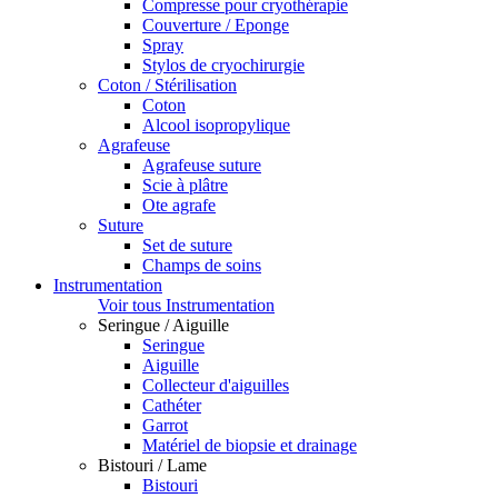
Compresse pour cryothérapie
Couverture / Eponge
Spray
Stylos de cryochirurgie
Coton / Stérilisation
Coton
Alcool isopropylique
Agrafeuse
Agrafeuse suture
Scie à plâtre
Ote agrafe
Suture
Set de suture
Champs de soins
Instrumentation
Voir tous Instrumentation
Seringue / Aiguille
Seringue
Aiguille
Collecteur d'aiguilles
Cathéter
Garrot
Matériel de biopsie et drainage
Bistouri / Lame
Bistouri