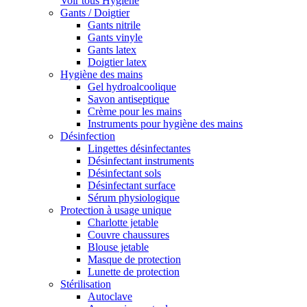
Voir tous Hygiène
Gants / Doigtier
Gants nitrile
Gants vinyle
Gants latex
Doigtier latex
Hygiène des mains
Gel hydroalcoolique
Savon antiseptique
Crème pour les mains
Instruments pour hygiène des mains
Désinfection
Lingettes désinfectantes
Désinfectant instruments
Désinfectant sols
Désinfectant surface
Sérum physiologique
Protection à usage unique
Charlotte jetable
Couvre chaussures
Blouse jetable
Masque de protection
Lunette de protection
Stérilisation
Autoclave