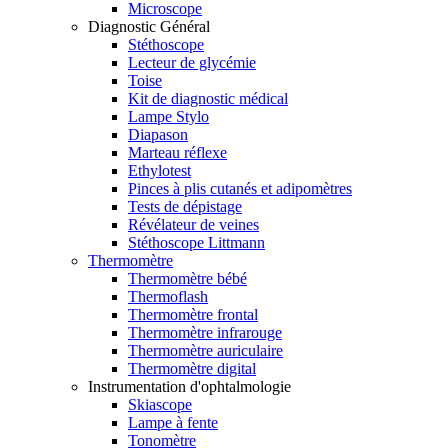
Microscope
Diagnostic Général
Stéthoscope
Lecteur de glycémie
Toise
Kit de diagnostic médical
Lampe Stylo
Diapason
Marteau réflexe
Ethylotest
Pinces à plis cutanés et adipomètres
Tests de dépistage
Révélateur de veines
Stéthoscope Littmann
Thermomètre
Thermomètre bébé
Thermoflash
Thermomètre frontal
Thermomètre infrarouge
Thermomètre auriculaire
Thermomètre digital
Instrumentation d'ophtalmologie
Skiascope
Lampe à fente
Tonomètre