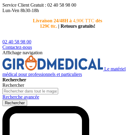
Service Client
Gratuit : 02 40 58 98 00
Lun-Ven 8h30-18h
Livraison 24/48H à
4,90€ TTC
dès
Nouvea
129€ ttc.
|
Retours gratuits!
téléphoni
conseiller
02 40 58 98 00
Contactez-nous
Affichage navigation
Le matériel
médical pour professionnels et particuliers
Rechercher
Rechercher
Recherche avancée
Rechercher