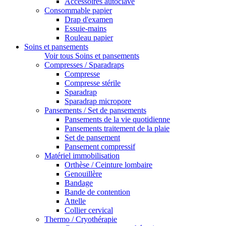
Accessoires autoclave
Consommable papier
Drap d'examen
Essuie-mains
Rouleau papier
Soins et pansements
Voir tous Soins et pansements
Compresses / Sparadraps
Compresse
Compresse stérile
Sparadrap
Sparadrap micropore
Pansements / Set de pansements
Pansements de la vie quotidienne
Pansements traitement de la plaie
Set de pansement
Pansement compressif
Matériel immobilisation
Orthèse / Ceinture lombaire
Genouillère
Bandage
Bande de contention
Attelle
Collier cervical
Thermo / Cryothérapie