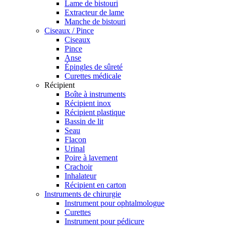
Lame de bistouri
Extracteur de lame
Manche de bistouri
Ciseaux / Pince
Ciseaux
Pince
Anse
Épingles de sûreté
Curettes médicale
Récipient
Boîte à instruments
Récipient inox
Récipient plastique
Bassin de lit
Seau
Flacon
Urinal
Poire à lavement
Crachoir
Inhalateur
Récipient en carton
Instruments de chirurgie
Instrument pour ophtalmologue
Curettes
Instrument pour pédicure