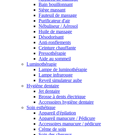
Bain bouillonnant
Siège massant
Fauteuil de massage
Purificateur d'air
Nébuliseur / Aérosol
Huile de massage
Désodorisant
Anti-ronflements
Ceinture chauffante
Pressothérapie
Aide au sommeil
Luminothérapie
Lampe de luminothérapie
Lampe infrarouge
Reveil simulateur aube
Hygiène dentaire
Jet dentaire
Brosse à dents électrique
Accessoires hygiène dentaire
Soin esthétique
Appareil d'épilation
Appareil manucure / Pédicure
Accessoires manucure / pédicure
Crème de soin
Soin des cheveux