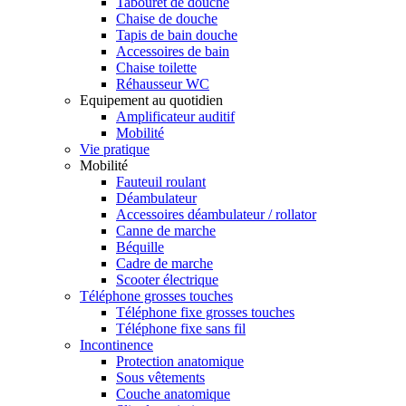
Tabouret de douche
Chaise de douche
Tapis de bain douche
Accessoires de bain
Chaise toilette
Réhausseur WC
Equipement au quotidien
Amplificateur auditif
Mobilité
Vie pratique
Mobilité
Fauteuil roulant
Déambulateur
Accessoires déambulateur / rollator
Canne de marche
Béquille
Cadre de marche
Scooter électrique
Téléphone grosses touches
Téléphone fixe grosses touches
Téléphone fixe sans fil
Incontinence
Protection anatomique
Sous vêtements
Couche anatomique