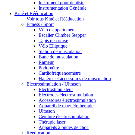
Instrument pour dentiste
Instrumentation Générale
Kiné et Rééducation
Voir tous Kiné et Rééducation
Fitness / Sport
Vélo d'appartement
Escalier Climber Stepper
Tapis de course
Vélo Elliptique
Station de musculation
Banc de musculation
Rameur
Podomètre
Cardiofréquencemètre
Haltères et accessoires de musculation
Electrostimulation / Ultrason
Electrostimulateur
Electrodes électrostimulation
Accessoires électrostimulation
Appareil de magnétothérapie
Ultrason
Ceinture électrostimulation
Thérapie laser
Appareils à ondes de choc
Rééducation