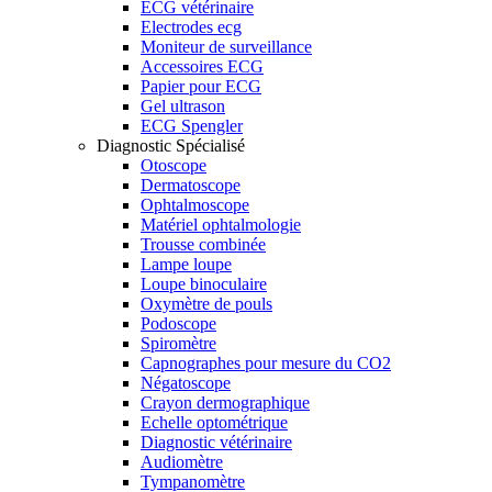
ECG vétérinaire
Electrodes ecg
Moniteur de surveillance
Accessoires ECG
Papier pour ECG
Gel ultrason
ECG Spengler
Diagnostic Spécialisé
Otoscope
Dermatoscope
Ophtalmoscope
Matériel ophtalmologie
Trousse combinée
Lampe loupe
Loupe binoculaire
Oxymètre de pouls
Podoscope
Spiromètre
Capnographes pour mesure du CO2
Négatoscope
Crayon dermographique
Echelle optométrique
Diagnostic vétérinaire
Audiomètre
Tympanomètre