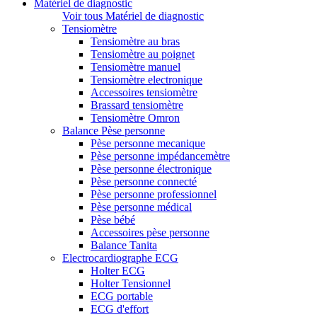
Matériel de diagnostic
Voir tous Matériel de diagnostic
Tensiomètre
Tensiomètre au bras
Tensiomètre au poignet
Tensiomètre manuel
Tensiomètre electronique
Accessoires tensiomètre
Brassard tensiomètre
Tensiomètre Omron
Balance Pèse personne
Pèse personne mecanique
Pèse personne impédancemètre
Pèse personne électronique
Pèse personne connecté
Pèse personne professionnel
Pèse personne médical
Pèse bébé
Accessoires pèse personne
Balance Tanita
Electrocardiographe ECG
Holter ECG
Holter Tensionnel
ECG portable
ECG d'effort