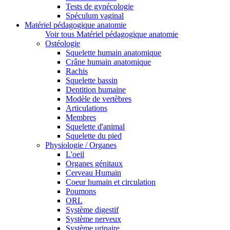
Tests de gynécologie
Spéculum vaginal
Matériel pédagogique anatomie
Voir tous Matériel pédagogique anatomie
Ostéologie
Squelette humain anatomique
Crâne humain anatomique
Rachis
Squelette bassin
Dentition humaine
Modèle de vertèbres
Articulations
Membres
Squelette d'animal
Squelette du pied
Physiologie / Organes
L'oeil
Organes génitaux
Cerveau Humain
Coeur humain et circulation
Poumons
ORL
Système digestif
Système nerveux
Système urinaire