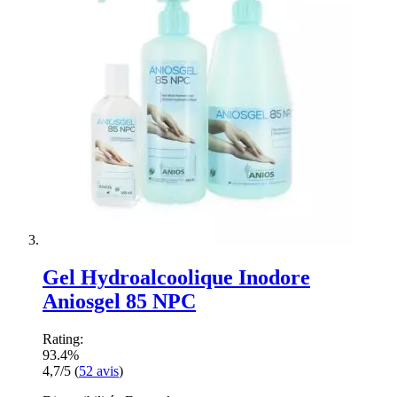
Gel Hydroalcoolique Inodore
Aniosgel 85 NPC
Rating:
93.4%
4,7/5
(
52
avis
)