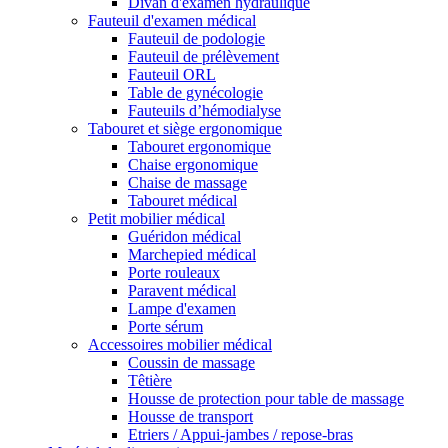
Divan d'examen hydraulique
Fauteuil d'examen médical
Fauteuil de podologie
Fauteuil de prélèvement
Fauteuil ORL
Table de gynécologie
Fauteuils d’hémodialyse
Tabouret et siège ergonomique
Tabouret ergonomique
Chaise ergonomique
Chaise de massage
Tabouret médical
Petit mobilier médical
Guéridon médical
Marchepied médical
Porte rouleaux
Paravent médical
Lampe d'examen
Porte sérum
Accessoires mobilier médical
Coussin de massage
Têtière
Housse de protection pour table de massage
Housse de transport
Etriers / Appui-jambes / repose-bras