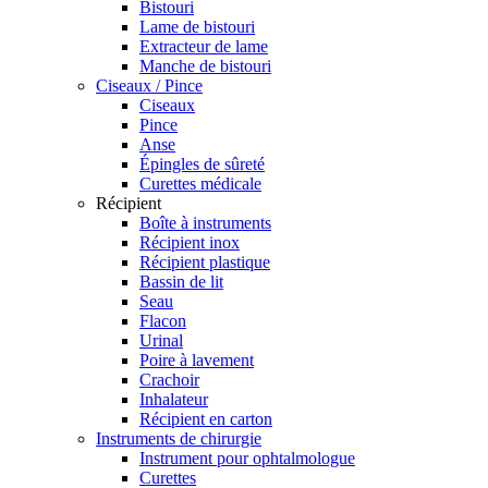
Bistouri
Lame de bistouri
Extracteur de lame
Manche de bistouri
Ciseaux / Pince
Ciseaux
Pince
Anse
Épingles de sûreté
Curettes médicale
Récipient
Boîte à instruments
Récipient inox
Récipient plastique
Bassin de lit
Seau
Flacon
Urinal
Poire à lavement
Crachoir
Inhalateur
Récipient en carton
Instruments de chirurgie
Instrument pour ophtalmologue
Curettes