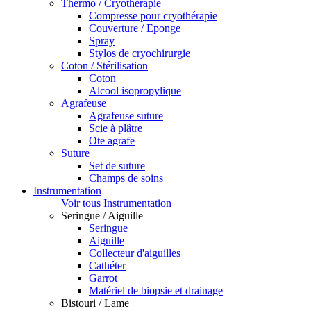
Thermo / Cryothérapie
Compresse pour cryothérapie
Couverture / Eponge
Spray
Stylos de cryochirurgie
Coton / Stérilisation
Coton
Alcool isopropylique
Agrafeuse
Agrafeuse suture
Scie à plâtre
Ote agrafe
Suture
Set de suture
Champs de soins
Instrumentation
Voir tous Instrumentation
Seringue / Aiguille
Seringue
Aiguille
Collecteur d'aiguilles
Cathéter
Garrot
Matériel de biopsie et drainage
Bistouri / Lame