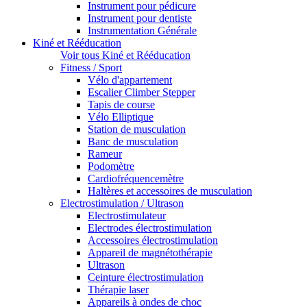
Instrument pour pédicure
Instrument pour dentiste
Instrumentation Générale
Kiné et Rééducation
Voir tous Kiné et Rééducation
Fitness / Sport
Vélo d'appartement
Escalier Climber Stepper
Tapis de course
Vélo Elliptique
Station de musculation
Banc de musculation
Rameur
Podomètre
Cardiofréquencemètre
Haltères et accessoires de musculation
Electrostimulation / Ultrason
Electrostimulateur
Electrodes électrostimulation
Accessoires électrostimulation
Appareil de magnétothérapie
Ultrason
Ceinture électrostimulation
Thérapie laser
Appareils à ondes de choc