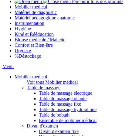
Parcourir tous nos produits
Mobilier médical
Matériel de diagnostic
Matériel pédagogique anatomie
Instrumentation
Hygiène
Kiné et Rééducation
Blouse médicale / Mallette
Confort et Bien-être
Urgence
%
Déstockage
Menu
Mobilier médical
Voir tous Mobilier médical
Table de massage
Table de massage électrique
Table de massage pliante
Table de massage fixe
Table de massage hydraulique
Table de bobath
Ensemble de mobilier médical
Divan d'examen
Divan d'examen fixe