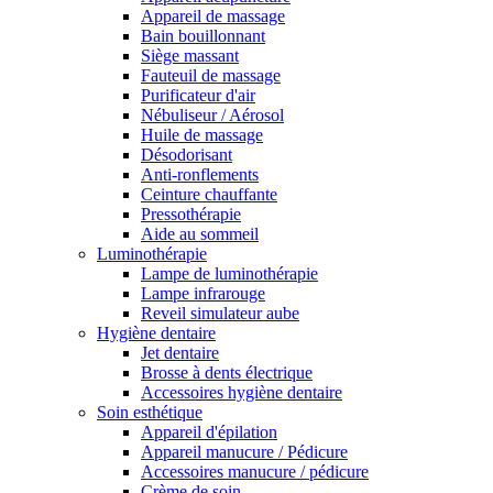
Appareil de massage
Bain bouillonnant
Siège massant
Fauteuil de massage
Purificateur d'air
Nébuliseur / Aérosol
Huile de massage
Désodorisant
Anti-ronflements
Ceinture chauffante
Pressothérapie
Aide au sommeil
Luminothérapie
Lampe de luminothérapie
Lampe infrarouge
Reveil simulateur aube
Hygiène dentaire
Jet dentaire
Brosse à dents électrique
Accessoires hygiène dentaire
Soin esthétique
Appareil d'épilation
Appareil manucure / Pédicure
Accessoires manucure / pédicure
Crème de soin