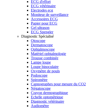
ECG d'effort
ECG vétérinaire
Electrodes ecg
Moniteur de surveillance
Accessoires ECG
Papier pour ECG
Gel ultrason
ECG Spengler
Diagnostic Spécialisé
Otoscope
Dermatoscope
Ophtalmoscope
Matériel ophtalmologie
Trousse combinée
Lampe loupe
Loupe binoculaire
Oxymètre de pouls
Podoscope
Spiromètre
Capnographes pour mesure du CO2
Négatoscope
Crayon dermographique
Echelle optométrique
Diagnostic vétérinaire
Audiomètre