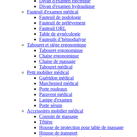
Divan d'examen électrique
Divan d'examen hydraulique
Fauteuil d'examen médical
Fauteuil de podologie
Fauteuil de prélèvement
Fauteuil ORL
Table de gynécologie
Fauteuils d’hémodialyse
Tabouret et siège ergonomique
Tabouret ergonomique
Chaise ergonomique
Chaise de massage
Tabouret médical
Petit mobilier médical
Guéridon médical
Marchepied médical
Porte rouleaux
Paravent médical
Lampe d'examen
Porte sérum
Accessoires mobilier médical
Coussin de massage
Têtière
Housse de protection pour table de massage
Housse de transport