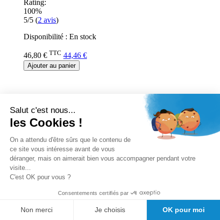
Rating:
100%
5/5
(
2
avis
)
Disponibilité :
En stock
TTC
46,80 €
44,46 €
Ajouter au panier
Salut c'est nous...
les Cookies !
On a attendu d'être sûrs que le contenu de
ce site vous intéresse avant de vous
déranger, mais on aimerait bien vous accompagner pendant votre
visite...
C'est OK pour vous ?
Consentements certifiés par
Non merci
Je choisis
OK pour moi