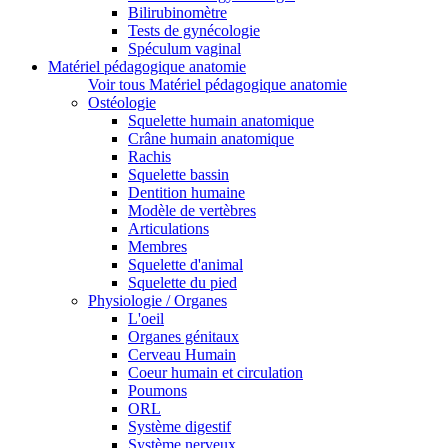
Bilirubinomètre
Tests de gynécologie
Spéculum vaginal
Matériel pédagogique anatomie
Voir tous Matériel pédagogique anatomie
Ostéologie
Squelette humain anatomique
Crâne humain anatomique
Rachis
Squelette bassin
Dentition humaine
Modèle de vertèbres
Articulations
Membres
Squelette d'animal
Squelette du pied
Physiologie / Organes
L'oeil
Organes génitaux
Cerveau Humain
Coeur humain et circulation
Poumons
ORL
Système digestif
Système nerveux