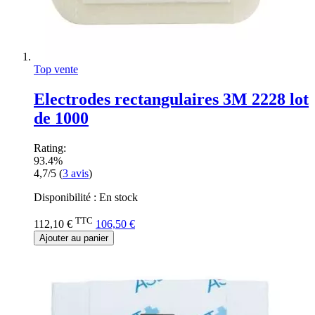
Top vente
Electrodes rectangulaires 3M 2228 lot
de 1000
Rating:
93.4%
4,7/5
(
3
avis
)
Disponibilité :
En stock
TTC
112,10 €
106,50 €
Ajouter au panier