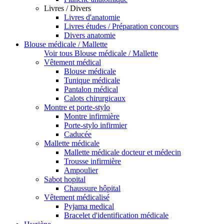
Livres / Divers
Livres d'anatomie
Livres études / Préparation concours
Divers anatomie
Blouse médicale / Mallette
Voir tous Blouse médicale / Mallette
Vêtement médical
Blouse médicale
Tunique médicale
Pantalon médical
Calots chirurgicaux
Montre et porte-stylo
Montre infirmière
Porte-stylo infirmier
Caducée
Mallette médicale
Mallette médicale docteur et médecin
Trousse infirmière
Ampoulier
Sabot hopital
Chaussure hôpital
Vêtement médicalisé
Pyjama medical
Bracelet d'identification médicale