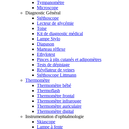
Tympanomètre
Microscope
Diagnostic Général
Stéthoscope
Lecteur de glycémie
Toise
Kit de diagnostic médical
Lampe Stylo
Diapason
Marteau réflexe
Ethylotest
Pinces à plis cutanés et adipomètres
Tests de dépistage
Révélateur de veines
Stéthoscope Littmann
Thermomètre
Thermomètre bébé
Thermoflash
Thermomètre frontal
Thermomètre infrarouge
Thermomètre auriculaire
Thermomètre digital
Instrumentation d'ophtalmologie
Skiascope
Lampe à fente