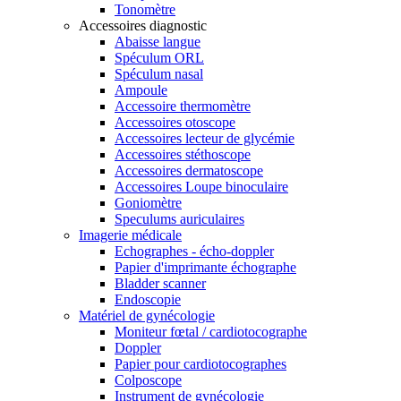
Tonomètre
Accessoires diagnostic
Abaisse langue
Spéculum ORL
Spéculum nasal
Ampoule
Accessoire thermomètre
Accessoires otoscope
Accessoires lecteur de glycémie
Accessoires stéthoscope
Accessoires dermatoscope
Accessoires Loupe binoculaire
Goniomètre
Speculums auriculaires
Imagerie médicale
Echographes - écho-doppler
Papier d'imprimante échographe
Bladder scanner
Endoscopie
Matériel de gynécologie
Moniteur fœtal / cardiotocographe
Doppler
Papier pour cardiotocographes
Colposcope
Instrument de gynécologie