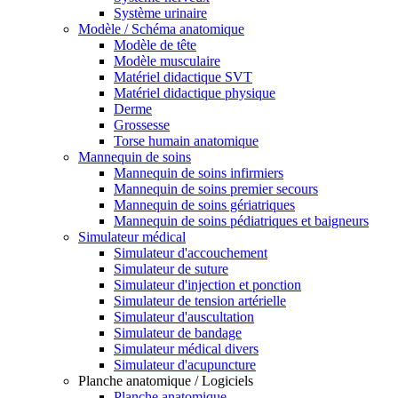
Système urinaire
Modèle / Schéma anatomique
Modèle de tête
Modèle musculaire
Matériel didactique SVT
Matériel didactique physique
Derme
Grossesse
Torse humain anatomique
Mannequin de soins
Mannequin de soins infirmiers
Mannequin de soins premier secours
Mannequin de soins gériatriques
Mannequin de soins pédiatriques et baigneurs
Simulateur médical
Simulateur d'accouchement
Simulateur de suture
Simulateur d'injection et ponction
Simulateur de tension artérielle
Simulateur d'auscultation
Simulateur de bandage
Simulateur médical divers
Simulateur d'acupuncture
Planche anatomique / Logiciels
Planche anatomique