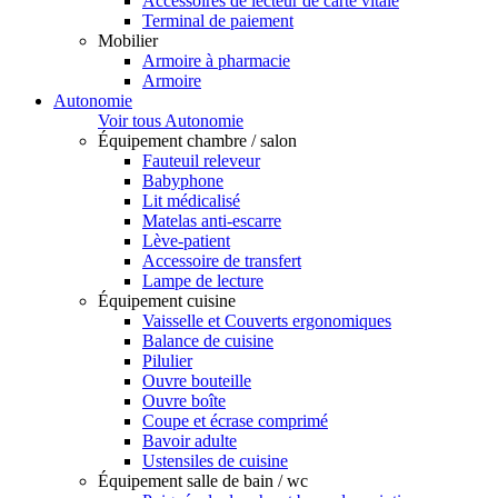
Accessoires de lecteur de carte vitale
Terminal de paiement
Mobilier
Armoire à pharmacie
Armoire
Autonomie
Voir tous Autonomie
Équipement chambre / salon
Fauteuil releveur
Babyphone
Lit médicalisé
Matelas anti-escarre
Lève-patient
Accessoire de transfert
Lampe de lecture
Équipement cuisine
Vaisselle et Couverts ergonomiques
Balance de cuisine
Pilulier
Ouvre bouteille
Ouvre boîte
Coupe et écrase comprimé
Bavoir adulte
Ustensiles de cuisine
Équipement salle de bain / wc