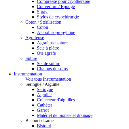
Compresse pour cryothérapie
Couverture / Eponge
Spray
Stylos de cryochirurgie
Coton / Stérilisation
Coton
Alcool isopropylique
Agrafeuse
Agrafeuse suture
Scie à plâtre
Ote agrafe
Suture
Set de suture
Champs de soins
Instrumentation
Voir tous Instrumentation
Seringue / Aiguille
Seringue
Aiguille
Collecteur d'aiguilles
Cathéter
Garrot
Matériel de biopsie et drainage
Bistouri / Lame
Bistouri