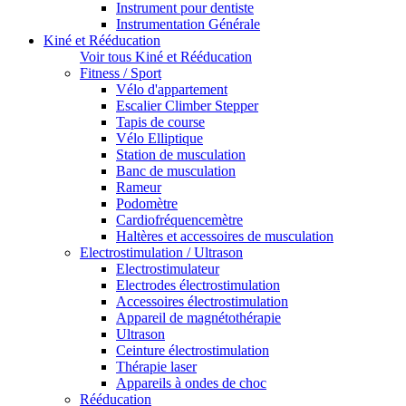
Instrument pour dentiste
Instrumentation Générale
Kiné et Rééducation
Voir tous Kiné et Rééducation
Fitness / Sport
Vélo d'appartement
Escalier Climber Stepper
Tapis de course
Vélo Elliptique
Station de musculation
Banc de musculation
Rameur
Podomètre
Cardiofréquencemètre
Haltères et accessoires de musculation
Electrostimulation / Ultrason
Electrostimulateur
Electrodes électrostimulation
Accessoires électrostimulation
Appareil de magnétothérapie
Ultrason
Ceinture électrostimulation
Thérapie laser
Appareils à ondes de choc
Rééducation