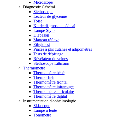
Microscope
Diagnostic Général
Stéthoscope
Lecteur de glycémie
Toise
Kit de diagnostic médical
Lampe Stylo
Diapason
Marteau réflexe
Ethylotest
Pinces à plis cutanés et adipomètres
Tests de dépistage
Révélateur de veines
Stéthoscope Littmann
Thermomètre
Thermomètre bébé
Thermoflash
Thermomètre frontal
Thermomètre infrarouge
Thermomètre auriculaire
Thermomètre digital
Instrumentation d'ophtalmologie
Skiascope
Lampe à fente
Tonomètre