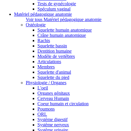
Tests de gynécologie
Spéculum vaginal
Matériel pédagogique anatomie
Voir tous Matériel pédagogique anatomie
Ostéologie
Squelette humain anatomique
Crâne humain anatomique
Rachis
Squelette bassin
Dentition humaine
Modèle de vertèbres
Articulations
Membres
Squelette d'animal
Squelette du pied
Physiologie / Organes
L'oeil
Organes génitaux
Cerveau Humain
Coeur humain et circulation
Poumons
ORL
Système digestif
Système nerveux
Système urinaire