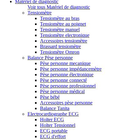
Matériel de diagnostic
Voir tous Matériel de diagnostic
Tensiomètre
Tensiomètre au bras
Tensiomètre au poignet
Tensiomètre manuel
Tensiomètre electronique
Accessoires tensiomètre
Brassard tensiomètre
Tensiomètre Omron
Balance Pèse personne
Pèse personne mecanique
Pèse personne impédancemètre
Pèse personne électronique
Pèse personne connecté
Pèse personne professionnel
Pèse personne médical
Pèse bébé
Accessoires pèse personne
Balance Tanita
Electrocardiographe ECG
Holter ECG
Holter Tensionnel
ECG portable
ECG d'effort