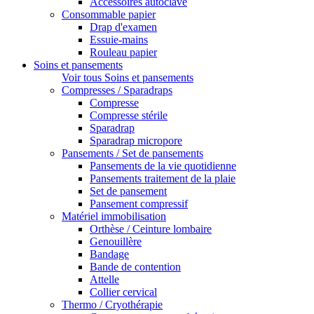
Accessoires autoclave
Consommable papier
Drap d'examen
Essuie-mains
Rouleau papier
Soins et pansements
Voir tous Soins et pansements
Compresses / Sparadraps
Compresse
Compresse stérile
Sparadrap
Sparadrap micropore
Pansements / Set de pansements
Pansements de la vie quotidienne
Pansements traitement de la plaie
Set de pansement
Pansement compressif
Matériel immobilisation
Orthèse / Ceinture lombaire
Genouillère
Bandage
Bande de contention
Attelle
Collier cervical
Thermo / Cryothérapie