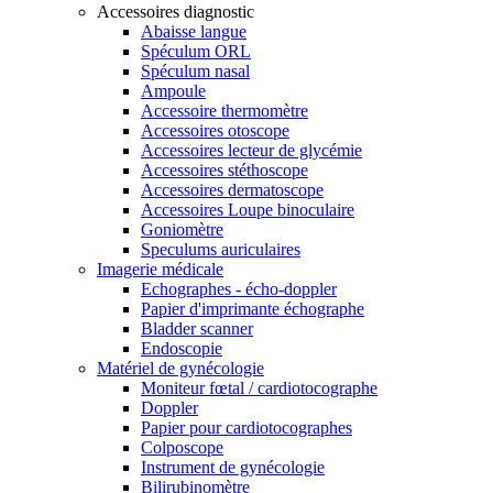
Accessoires diagnostic
Abaisse langue
Spéculum ORL
Spéculum nasal
Ampoule
Accessoire thermomètre
Accessoires otoscope
Accessoires lecteur de glycémie
Accessoires stéthoscope
Accessoires dermatoscope
Accessoires Loupe binoculaire
Goniomètre
Speculums auriculaires
Imagerie médicale
Echographes - écho-doppler
Papier d'imprimante échographe
Bladder scanner
Endoscopie
Matériel de gynécologie
Moniteur fœtal / cardiotocographe
Doppler
Papier pour cardiotocographes
Colposcope
Instrument de gynécologie
Bilirubinomètre