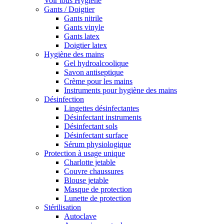
Voir tous Hygiène
Gants / Doigtier
Gants nitrile
Gants vinyle
Gants latex
Doigtier latex
Hygiène des mains
Gel hydroalcoolique
Savon antiseptique
Crème pour les mains
Instruments pour hygiène des mains
Désinfection
Lingettes désinfectantes
Désinfectant instruments
Désinfectant sols
Désinfectant surface
Sérum physiologique
Protection à usage unique
Charlotte jetable
Couvre chaussures
Blouse jetable
Masque de protection
Lunette de protection
Stérilisation
Autoclave