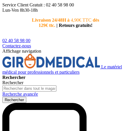
Service Client
Gratuit : 02 40 58 98 00
Lun-Ven 8h30-18h
Livraison 24/48H à
4,90€ TTC
dès
Nouvea
129€ ttc.
|
Retours gratuits!
téléphoni
conseiller
02 40 58 98 00
Contactez-nous
Affichage navigation
Le matériel
médical pour professionnels et particuliers
Rechercher
Rechercher
Recherche avancée
Rechercher