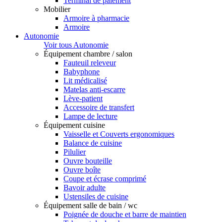
Terminal de paiement
Mobilier
Armoire à pharmacie
Armoire
Autonomie
Voir tous Autonomie
Équipement chambre / salon
Fauteuil releveur
Babyphone
Lit médicalisé
Matelas anti-escarre
Lève-patient
Accessoire de transfert
Lampe de lecture
Équipement cuisine
Vaisselle et Couverts ergonomiques
Balance de cuisine
Pilulier
Ouvre bouteille
Ouvre boîte
Coupe et écrase comprimé
Bavoir adulte
Ustensiles de cuisine
Équipement salle de bain / wc
Poignée de douche et barre de maintien