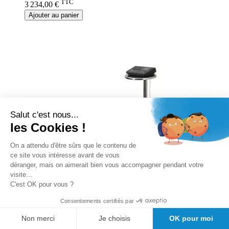
TTC
3 234,00 €
Ajouter au panier
Salut c'est nous...
les Cookies !
On a attendu d'être sûrs que le contenu de
ce site vous intéresse avant de vous
déranger, mais on aimerait bien vous accompagner pendant votre
visite...
C'est OK pour vous ?
Consentements certifiés par
Analyseur de masse corporelle avec
Non merci
Je choisis
OK pour moi