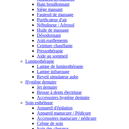
Bain bouillonnant
Siège massant
Fauteuil de massage
Purificateur d'air
Nébuliseur / Aérosol
Huile de massage
Désodorisant
Anti-ronflements
Ceinture chauffante
Pressothérapie
Aide au sommeil
Luminothérapie
Lampe de luminothérapie
Lampe infrarouge
Reveil simulateur aube
Hygiène dentaire
Jet dentaire
Brosse à dents électrique
Accessoires hygiène dentaire
Soin esthétique
Appareil d'épilation
Appareil manucure / Pédicure
Accessoires manucure / pédicure
Crème de soin
Soin des cheveux