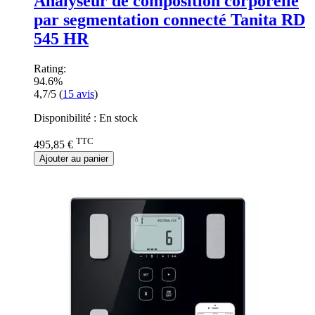
Analyseur de composition corporelle
par segmentation connecté Tanita RD
545 HR
Rating:
94.6%
4,7/5
(
15
avis
)
Disponibilité :
En stock
TTC
495,85 €
Ajouter au panier