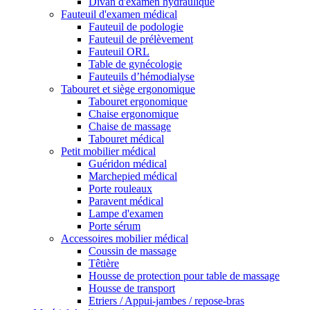
Divan d'examen hydraulique
Fauteuil d'examen médical
Fauteuil de podologie
Fauteuil de prélèvement
Fauteuil ORL
Table de gynécologie
Fauteuils d’hémodialyse
Tabouret et siège ergonomique
Tabouret ergonomique
Chaise ergonomique
Chaise de massage
Tabouret médical
Petit mobilier médical
Guéridon médical
Marchepied médical
Porte rouleaux
Paravent médical
Lampe d'examen
Porte sérum
Accessoires mobilier médical
Coussin de massage
Têtière
Housse de protection pour table de massage
Housse de transport
Etriers / Appui-jambes / repose-bras