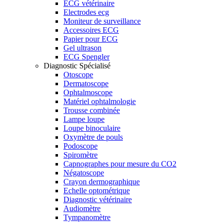
ECG vétérinaire
Electrodes ecg
Moniteur de surveillance
Accessoires ECG
Papier pour ECG
Gel ultrason
ECG Spengler
Diagnostic Spécialisé
Otoscope
Dermatoscope
Ophtalmoscope
Matériel ophtalmologie
Trousse combinée
Lampe loupe
Loupe binoculaire
Oxymètre de pouls
Podoscope
Spiromètre
Capnographes pour mesure du CO2
Négatoscope
Crayon dermographique
Echelle optométrique
Diagnostic vétérinaire
Audiomètre
Tympanomètre