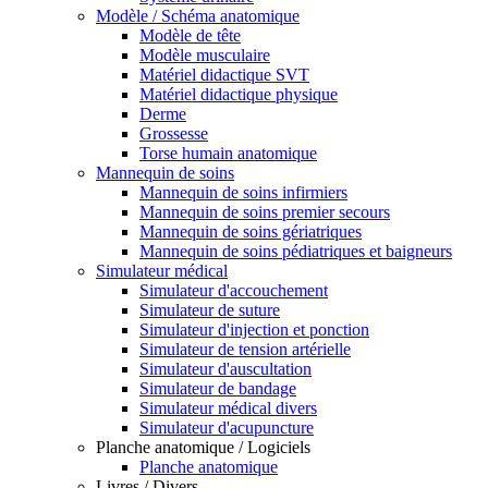
Modèle / Schéma anatomique
Modèle de tête
Modèle musculaire
Matériel didactique SVT
Matériel didactique physique
Derme
Grossesse
Torse humain anatomique
Mannequin de soins
Mannequin de soins infirmiers
Mannequin de soins premier secours
Mannequin de soins gériatriques
Mannequin de soins pédiatriques et baigneurs
Simulateur médical
Simulateur d'accouchement
Simulateur de suture
Simulateur d'injection et ponction
Simulateur de tension artérielle
Simulateur d'auscultation
Simulateur de bandage
Simulateur médical divers
Simulateur d'acupuncture
Planche anatomique / Logiciels
Planche anatomique
Livres / Divers