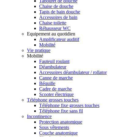
Tabouret de douche
Chaise de douche
Tapis de bain douche
Accessoires de bain
Chaise toilette
Réhausseur WC
Equipement au quotidien
Amplificateur auditif
Mobilité
Vie pratique
Mobilité
Fauteuil roulant
Déambulateur
Accessoires déambulateur / rollator
Canne de marche
Béquille
Cadre de marche
Scooter électrique
Téléphone grosses touches
Téléphone fixe grosses touches
Téléphone fixe sans fil
Incontinence
Protection anatomique
Sous vêtements
Couche anatomique