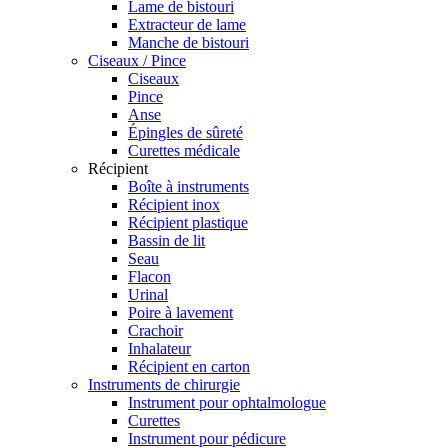
Lame de bistouri
Extracteur de lame
Manche de bistouri
Ciseaux / Pince
Ciseaux
Pince
Anse
Épingles de sûreté
Curettes médicale
Récipient
Boîte à instruments
Récipient inox
Récipient plastique
Bassin de lit
Seau
Flacon
Urinal
Poire à lavement
Crachoir
Inhalateur
Récipient en carton
Instruments de chirurgie
Instrument pour ophtalmologue
Curettes
Instrument pour pédicure