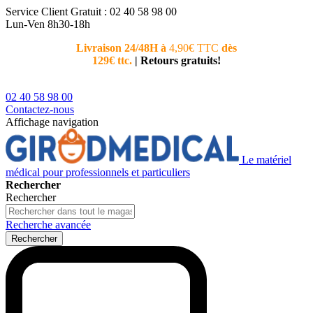
Service Client
Gratuit : 02 40 58 98 00
Lun-Ven 8h30-18h
Livraison 24/48H à
4,90€ TTC
dès
Nouvea
129€ ttc.
|
Retours gratuits!
téléphoni
conseiller
02 40 58 98 00
Contactez-nous
Affichage navigation
Le matériel
médical pour professionnels et particuliers
Rechercher
Rechercher
Recherche avancée
Rechercher