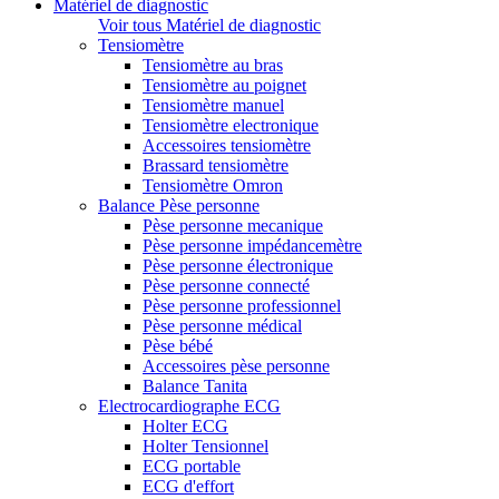
Matériel de diagnostic
Voir tous Matériel de diagnostic
Tensiomètre
Tensiomètre au bras
Tensiomètre au poignet
Tensiomètre manuel
Tensiomètre electronique
Accessoires tensiomètre
Brassard tensiomètre
Tensiomètre Omron
Balance Pèse personne
Pèse personne mecanique
Pèse personne impédancemètre
Pèse personne électronique
Pèse personne connecté
Pèse personne professionnel
Pèse personne médical
Pèse bébé
Accessoires pèse personne
Balance Tanita
Electrocardiographe ECG
Holter ECG
Holter Tensionnel
ECG portable
ECG d'effort