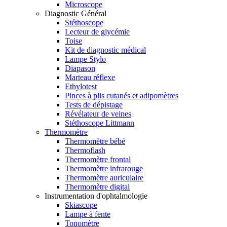
Microscope
Diagnostic Général
Stéthoscope
Lecteur de glycémie
Toise
Kit de diagnostic médical
Lampe Stylo
Diapason
Marteau réflexe
Ethylotest
Pinces à plis cutanés et adipomètres
Tests de dépistage
Révélateur de veines
Stéthoscope Littmann
Thermomètre
Thermomètre bébé
Thermoflash
Thermomètre frontal
Thermomètre infrarouge
Thermomètre auriculaire
Thermomètre digital
Instrumentation d'ophtalmologie
Skiascope
Lampe à fente
Tonomètre