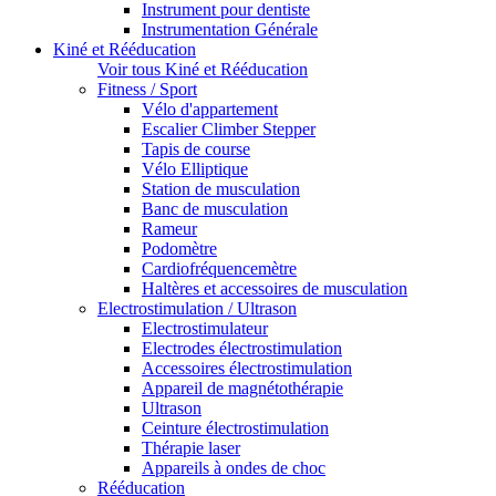
Instrument pour dentiste
Instrumentation Générale
Kiné et Rééducation
Voir tous Kiné et Rééducation
Fitness / Sport
Vélo d'appartement
Escalier Climber Stepper
Tapis de course
Vélo Elliptique
Station de musculation
Banc de musculation
Rameur
Podomètre
Cardiofréquencemètre
Haltères et accessoires de musculation
Electrostimulation / Ultrason
Electrostimulateur
Electrodes électrostimulation
Accessoires électrostimulation
Appareil de magnétothérapie
Ultrason
Ceinture électrostimulation
Thérapie laser
Appareils à ondes de choc
Rééducation