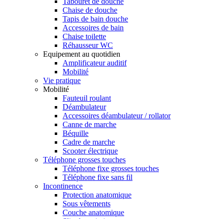
Tabouret de douche
Chaise de douche
Tapis de bain douche
Accessoires de bain
Chaise toilette
Réhausseur WC
Equipement au quotidien
Amplificateur auditif
Mobilité
Vie pratique
Mobilité
Fauteuil roulant
Déambulateur
Accessoires déambulateur / rollator
Canne de marche
Béquille
Cadre de marche
Scooter électrique
Téléphone grosses touches
Téléphone fixe grosses touches
Téléphone fixe sans fil
Incontinence
Protection anatomique
Sous vêtements
Couche anatomique