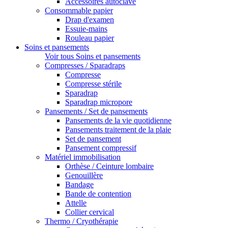
Accessoires autoclave
Consommable papier
Drap d'examen
Essuie-mains
Rouleau papier
Soins et pansements
Voir tous Soins et pansements
Compresses / Sparadraps
Compresse
Compresse stérile
Sparadrap
Sparadrap micropore
Pansements / Set de pansements
Pansements de la vie quotidienne
Pansements traitement de la plaie
Set de pansement
Pansement compressif
Matériel immobilisation
Orthèse / Ceinture lombaire
Genouillère
Bandage
Bande de contention
Attelle
Collier cervical
Thermo / Cryothérapie