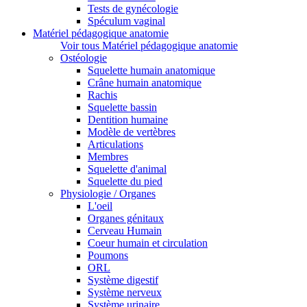
Tests de gynécologie
Spéculum vaginal
Matériel pédagogique anatomie
Voir tous Matériel pédagogique anatomie
Ostéologie
Squelette humain anatomique
Crâne humain anatomique
Rachis
Squelette bassin
Dentition humaine
Modèle de vertèbres
Articulations
Membres
Squelette d'animal
Squelette du pied
Physiologie / Organes
L'oeil
Organes génitaux
Cerveau Humain
Coeur humain et circulation
Poumons
ORL
Système digestif
Système nerveux
Système urinaire