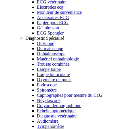
ECG vétérinaire
Electrodes ecg
Moniteur de surveillance
Accessoires ECG
Papier pour ECG
Gel ultrason
ECG Spengler
Diagnostic Spécialisé
Otoscope
Dermatoscope
Ophtalmoscope
Matériel ophtalmologie
Trousse combinée
Lampe loupe
Loupe binoculaire
Oxymètre de pouls
Podoscope
Spiromètre
Capnographes pour mesure du CO2
Négatoscope
Crayon dermographique
Echelle optométrique
Diagnostic vétérinaire
Audiomètre
Tympanomètre