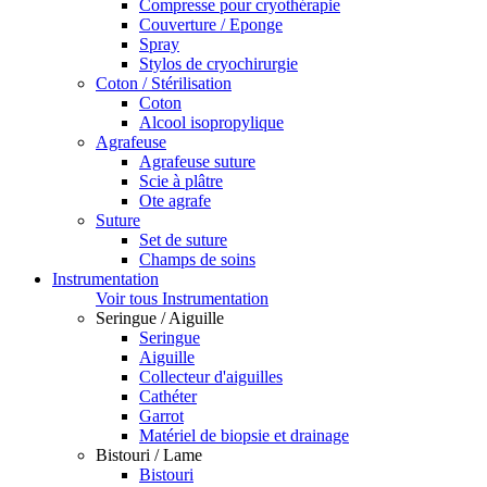
Compresse pour cryothérapie
Couverture / Eponge
Spray
Stylos de cryochirurgie
Coton / Stérilisation
Coton
Alcool isopropylique
Agrafeuse
Agrafeuse suture
Scie à plâtre
Ote agrafe
Suture
Set de suture
Champs de soins
Instrumentation
Voir tous Instrumentation
Seringue / Aiguille
Seringue
Aiguille
Collecteur d'aiguilles
Cathéter
Garrot
Matériel de biopsie et drainage
Bistouri / Lame
Bistouri