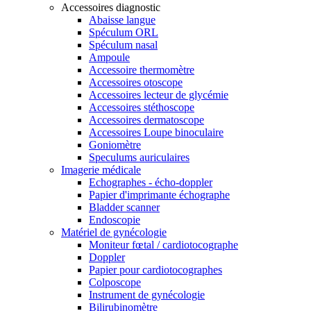
Accessoires diagnostic
Abaisse langue
Spéculum ORL
Spéculum nasal
Ampoule
Accessoire thermomètre
Accessoires otoscope
Accessoires lecteur de glycémie
Accessoires stéthoscope
Accessoires dermatoscope
Accessoires Loupe binoculaire
Goniomètre
Speculums auriculaires
Imagerie médicale
Echographes - écho-doppler
Papier d'imprimante échographe
Bladder scanner
Endoscopie
Matériel de gynécologie
Moniteur fœtal / cardiotocographe
Doppler
Papier pour cardiotocographes
Colposcope
Instrument de gynécologie
Bilirubinomètre