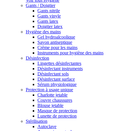
Voir tous Hygiène
Gants / Doigtier
Gants nitrile
Gants vinyle
Gants latex
Doigtier latex
Hygiène des mains
Gel hydroalcoolique
Savon antiseptique
Crème pour les mains
Instruments pour hygiène des mains
Désinfection
Lingettes désinfectantes
Désinfectant instruments
Désinfectant sols
Désinfectant surface
Sérum physiologique
Protection à usage unique
Charlotte jetable
Couvre chaussures
Blouse jetable
Masque de protection
Lunette de protection
Stérilisation
Autoclave