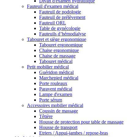
Divan d'examen hydraulique
Fauteuil d'examen médical
Fauteuil de podologie
Fauteuil de prélèvement
Fauteuil ORL
Table de gynécologie
Fauteuils d’hémodialyse
Tabouret et siège ergonomique
Tabouret ergonomique
Chaise ergonomique
Chaise de massage
Tabouret médical
Petit mobilier médical
Guéridon médical
Marchepied médical
Porte rouleaux
Paravent médical
Lampe d'examen
Porte sérum
Accessoires mobilier médical
Coussin de massage
Têtière
Housse de protection pour table de massage
Housse de transport
Etriers / Appui-jambes / repose-bras