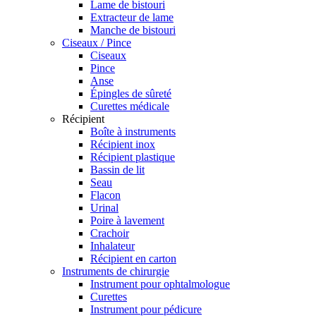
Lame de bistouri
Extracteur de lame
Manche de bistouri
Ciseaux / Pince
Ciseaux
Pince
Anse
Épingles de sûreté
Curettes médicale
Récipient
Boîte à instruments
Récipient inox
Récipient plastique
Bassin de lit
Seau
Flacon
Urinal
Poire à lavement
Crachoir
Inhalateur
Récipient en carton
Instruments de chirurgie
Instrument pour ophtalmologue
Curettes
Instrument pour pédicure