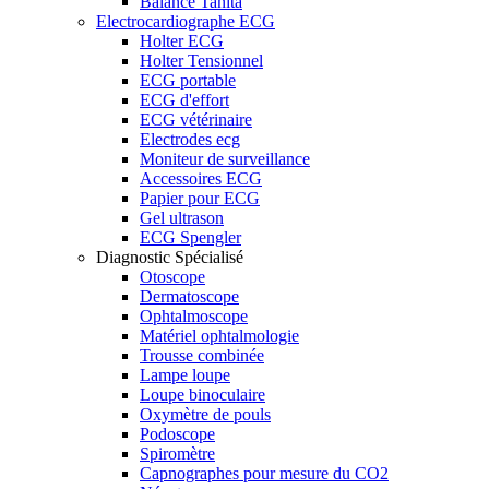
Balance Tanita
Electrocardiographe ECG
Holter ECG
Holter Tensionnel
ECG portable
ECG d'effort
ECG vétérinaire
Electrodes ecg
Moniteur de surveillance
Accessoires ECG
Papier pour ECG
Gel ultrason
ECG Spengler
Diagnostic Spécialisé
Otoscope
Dermatoscope
Ophtalmoscope
Matériel ophtalmologie
Trousse combinée
Lampe loupe
Loupe binoculaire
Oxymètre de pouls
Podoscope
Spiromètre
Capnographes pour mesure du CO2