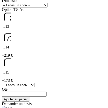
Dimension
Option Têtière
T13
T14
+
219 €
T15
+
173 €
Qté:
Ajouter au panier
Demander un devis