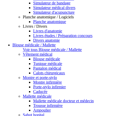
Simulateur de bandage
Simulateur médical divers
Simulateur d'acupuncture
Planche anatomique / Logiciels
Planche anatomique
Livres / Divers
Livres d'anatomie
Livres études / Préparation concours
Divers anatomie
Blouse médicale / Mallette
Voir tous Blouse médicale / Mallette
Vêtement médical
Blouse médicale
Tunique médicale
Pantalon médical
Calots chirurgicaux
Montre et porte-stylo
Montre infirmière
Porte-stylo infirmier
Caducée
Mallette médicale
Mallette médicale docteur et médecin
Trousse infirmière
Ampoulier
Sabot hopital