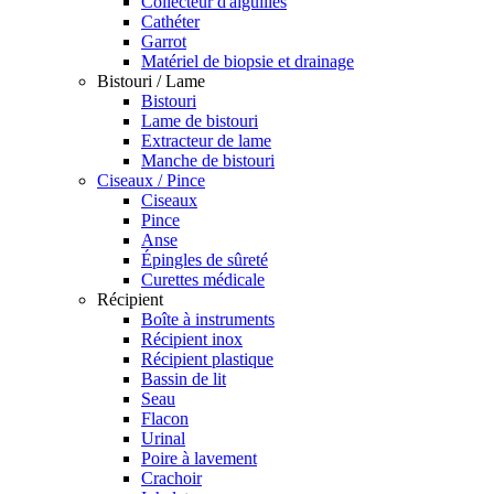
Collecteur d'aiguilles
Cathéter
Garrot
Matériel de biopsie et drainage
Bistouri / Lame
Bistouri
Lame de bistouri
Extracteur de lame
Manche de bistouri
Ciseaux / Pince
Ciseaux
Pince
Anse
Épingles de sûreté
Curettes médicale
Récipient
Boîte à instruments
Récipient inox
Récipient plastique
Bassin de lit
Seau
Flacon
Urinal
Poire à lavement
Crachoir