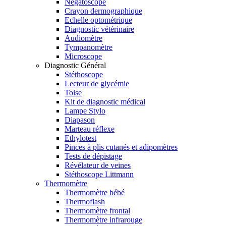
Négatoscope
Crayon dermographique
Echelle optométrique
Diagnostic vétérinaire
Audiomètre
Tympanomètre
Microscope
Diagnostic Général
Stéthoscope
Lecteur de glycémie
Toise
Kit de diagnostic médical
Lampe Stylo
Diapason
Marteau réflexe
Ethylotest
Pinces à plis cutanés et adipomètres
Tests de dépistage
Révélateur de veines
Stéthoscope Littmann
Thermomètre
Thermomètre bébé
Thermoflash
Thermomètre frontal
Thermomètre infrarouge