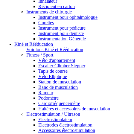
Inhalateur
Récipient en carton
Instruments de chirurgie
Instrument pour ophtalmologue
Curettes
Instrument pour pédicure
Instrument pour dentiste
Instrumentation Générale
Kiné et Rééducation
Voir tous Kiné et Rééducation
Fitness / Sport
Vélo d'appartement
Escalier Climber Stepper
Tapis de course
Vélo Elliptique
Station de musculation
Banc de musculation
Rameur
Podomètre
Cardiofréquencemètre
Haltères et accessoires de musculation
Electrostimulation / Ultrason
Electrostimulateur
Electrodes électrostimulation
Accessoires électrostimulation