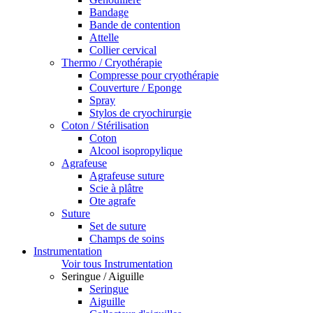
Bandage
Bande de contention
Attelle
Collier cervical
Thermo / Cryothérapie
Compresse pour cryothérapie
Couverture / Eponge
Spray
Stylos de cryochirurgie
Coton / Stérilisation
Coton
Alcool isopropylique
Agrafeuse
Agrafeuse suture
Scie à plâtre
Ote agrafe
Suture
Set de suture
Champs de soins
Instrumentation
Voir tous Instrumentation
Seringue / Aiguille
Seringue
Aiguille