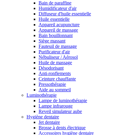
Bain de paraffine
Humidificateur d'air
Diffuseur d'huile essentielle
Huile essentielle
Appareil acupuncture
Appareil de massage
Bain bouillonnant
Siège massant
Fauteuil de massage
Purificateur d'air
Nébuliseur / Aérosol
Huile de massage
Désodorisant
Anti-ronflements
Ceinture chauffante
Pressothérapie
Aide au sommeil
Luminothérapie
Lampe de luminothérapie
Lampe infrarouge
Reveil simulateur aube
Hygiène dentaire
Jet dentaire
Brosse à dents électrique
Accessoires hygiène dentaire