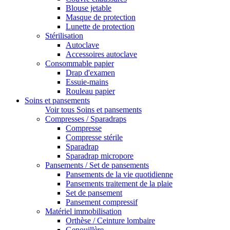
Blouse jetable
Masque de protection
Lunette de protection
Stérilisation
Autoclave
Accessoires autoclave
Consommable papier
Drap d'examen
Essuie-mains
Rouleau papier
Soins et pansements
Voir tous Soins et pansements
Compresses / Sparadraps
Compresse
Compresse stérile
Sparadrap
Sparadrap micropore
Pansements / Set de pansements
Pansements de la vie quotidienne
Pansements traitement de la plaie
Set de pansement
Pansement compressif
Matériel immobilisation
Orthèse / Ceinture lombaire
Genouillère