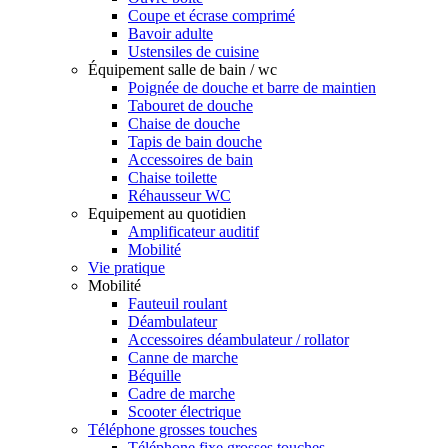
Coupe et écrase comprimé
Bavoir adulte
Ustensiles de cuisine
Équipement salle de bain / wc
Poignée de douche et barre de maintien
Tabouret de douche
Chaise de douche
Tapis de bain douche
Accessoires de bain
Chaise toilette
Réhausseur WC
Equipement au quotidien
Amplificateur auditif
Mobilité
Vie pratique
Mobilité
Fauteuil roulant
Déambulateur
Accessoires déambulateur / rollator
Canne de marche
Béquille
Cadre de marche
Scooter électrique
Téléphone grosses touches
Téléphone fixe grosses touches