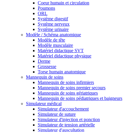
Coeur humain et circulation
Poumons
ORL
Système digestif
Système nerveux
Système urinaire
Modèle / Schéma anatomique
Modèle de tête
Modèle musculaire
Matériel didactique SVT
Matériel didactique physique
Derme
Grossesse
Torse humain anatomique
Mannequin de soins
Mannequin de soins infirmiers
Mannequin de soins premier secours
Mannequin de soins gériatriques
Mannequin de soins pédiatriques et baigneurs
Simulateur médical
Simulateur d'accouchement
Simulateur de suture
Simulateur d'injection et ponction
Simulateur de tension artérielle
Simulateur d'auscultation