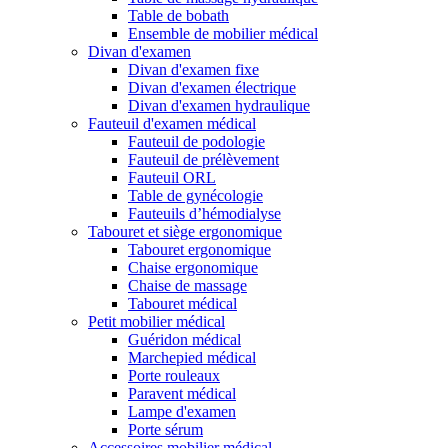
Table de bobath
Ensemble de mobilier médical
Divan d'examen
Divan d'examen fixe
Divan d'examen électrique
Divan d'examen hydraulique
Fauteuil d'examen médical
Fauteuil de podologie
Fauteuil de prélèvement
Fauteuil ORL
Table de gynécologie
Fauteuils d’hémodialyse
Tabouret et siège ergonomique
Tabouret ergonomique
Chaise ergonomique
Chaise de massage
Tabouret médical
Petit mobilier médical
Guéridon médical
Marchepied médical
Porte rouleaux
Paravent médical
Lampe d'examen
Porte sérum
Accessoires mobilier médical