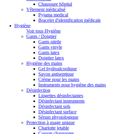
Chaussure hôpital
Vêtement médicalisé
Pyjama medical
Bracelet d'identification médicale
Hygiène
Voir tous Hygiène
Gants / Doigtier
Gants nitrile
Gants vinyle
Gants latex
Doigtier latex
Hygiène des mains
Gel hydroalcoolique
Savon antiseptique
Crème pour les mains
Instruments pour hygiène des mains
Désinfection
Lingettes désinfectantes
Désinfectant instruments
Désinfectant sols
Désinfectant surface
Sérum physiologique
Protection à usage unique
Charlotte jetable
Couvre chaussures