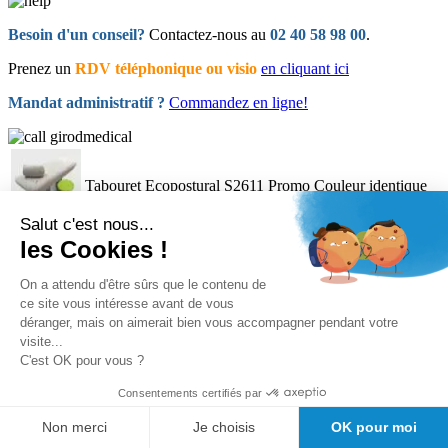
Besoin d'un conseil?
Contactez-nous au
02 40 58 98 00
.
Prenez un
RDV téléphonique ou visio
en cliquant ici
Mandat administratif ?
Commandez en ligne!
Tabouret Ecopostural S2611 Promo Couleur identique
+ housse en coton offerts
238,00 €
Offert
Salut c'est nous...
les Cookies !
Passer à la fin de la galerie d’images
+ tabouret offert !
On a attendu d'être sûrs que le contenu de
Passer au début de la Galerie d’images
ce site vous intéresse avant de vous
déranger, mais on aimerait bien vous accompagner pendant votre
visite...
C'est OK pour vous ?
Consentements certifiés par
Non merci
Je choisis
OK pour moi