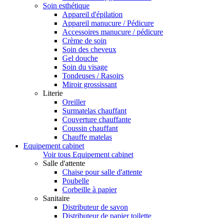
Soin esthétique
Appareil d'épilation
Appareil manucure / Pédicure
Accessoires manucure / pédicure
Crème de soin
Soin des cheveux
Gel douche
Soin du visage
Tondeuses / Rasoirs
Miroir grossissant
Literie
Oreiller
Surmatelas chauffant
Couverture chauffante
Coussin chauffant
Chauffe matelas
Equipement cabinet
Voir tous Equipement cabinet
Salle d'attente
Chaise pour salle d'attente
Poubelle
Corbeille à papier
Sanitaire
Distributeur de savon
Distributeur de papier toilette