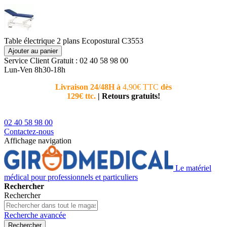
Table électrique 2 plans Ecopostural C3553
Ajouter au panier
Service Client
Gratuit : 02 40 58 98 00
Lun-Ven 8h30-18h
Livraison 24/48H à
4,90€ TTC
dès
Nouvea
129€ ttc.
|
Retours gratuits!
téléphoni
conseiller
02 40 58 98 00
Contactez-nous
Affichage navigation
Le matériel
médical pour professionnels et particuliers
Rechercher
Rechercher
Recherche avancée
Rechercher