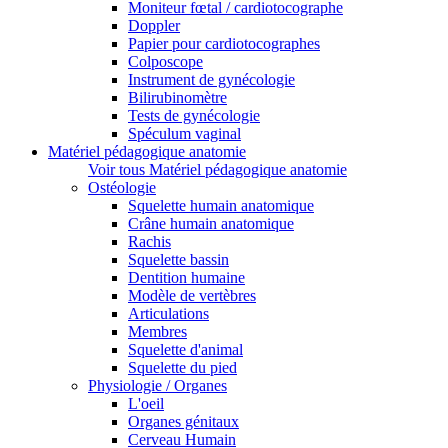
Moniteur fœtal / cardiotocographe
Doppler
Papier pour cardiotocographes
Colposcope
Instrument de gynécologie
Bilirubinomètre
Tests de gynécologie
Spéculum vaginal
Matériel pédagogique anatomie
Voir tous Matériel pédagogique anatomie
Ostéologie
Squelette humain anatomique
Crâne humain anatomique
Rachis
Squelette bassin
Dentition humaine
Modèle de vertèbres
Articulations
Membres
Squelette d'animal
Squelette du pied
Physiologie / Organes
L'oeil
Organes génitaux
Cerveau Humain