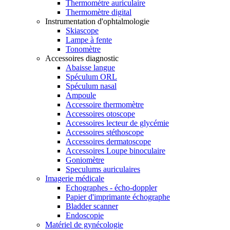
Thermomètre auriculaire
Thermomètre digital
Instrumentation d'ophtalmologie
Skiascope
Lampe à fente
Tonomètre
Accessoires diagnostic
Abaisse langue
Spéculum ORL
Spéculum nasal
Ampoule
Accessoire thermomètre
Accessoires otoscope
Accessoires lecteur de glycémie
Accessoires stéthoscope
Accessoires dermatoscope
Accessoires Loupe binoculaire
Goniomètre
Speculums auriculaires
Imagerie médicale
Echographes - écho-doppler
Papier d'imprimante échographe
Bladder scanner
Endoscopie
Matériel de gynécologie