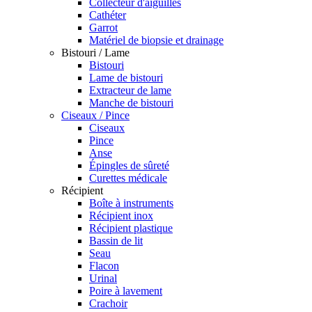
Collecteur d'aiguilles
Cathéter
Garrot
Matériel de biopsie et drainage
Bistouri / Lame
Bistouri
Lame de bistouri
Extracteur de lame
Manche de bistouri
Ciseaux / Pince
Ciseaux
Pince
Anse
Épingles de sûreté
Curettes médicale
Récipient
Boîte à instruments
Récipient inox
Récipient plastique
Bassin de lit
Seau
Flacon
Urinal
Poire à lavement
Crachoir