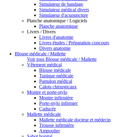
Simulateur de bandage
Simulateur médical divers
Simulateur d'acupuncture
Planche anatomique / Logiciels
Planche anatomique
Livres / Divers
Livres d'anatomie
Livres études / Préparation concours
Divers anatomie
Blouse médicale / Mallette
Voir tous Blouse médicale / Mallette
Vêtement médical
Blouse médicale
Tunique médicale
Pantalon médical
Calots chirurgicaux
Montre et porte-stylo
Montre infirmière
Porte-stylo infirmier
Caducée
Mallette médicale
Mallette médicale docteur et médecin
Trousse infirmière
Ampoulier
Sabot hopital