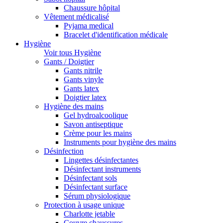
Chaussure hôpital
Vêtement médicalisé
Pyjama medical
Bracelet d'identification médicale
Hygiène
Voir tous Hygiène
Gants / Doigtier
Gants nitrile
Gants vinyle
Gants latex
Doigtier latex
Hygiène des mains
Gel hydroalcoolique
Savon antiseptique
Crème pour les mains
Instruments pour hygiène des mains
Désinfection
Lingettes désinfectantes
Désinfectant instruments
Désinfectant sols
Désinfectant surface
Sérum physiologique
Protection à usage unique
Charlotte jetable
Couvre chaussures