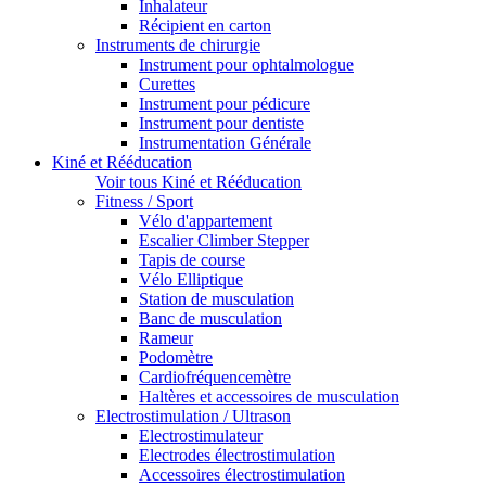
Inhalateur
Récipient en carton
Instruments de chirurgie
Instrument pour ophtalmologue
Curettes
Instrument pour pédicure
Instrument pour dentiste
Instrumentation Générale
Kiné et Rééducation
Voir tous Kiné et Rééducation
Fitness / Sport
Vélo d'appartement
Escalier Climber Stepper
Tapis de course
Vélo Elliptique
Station de musculation
Banc de musculation
Rameur
Podomètre
Cardiofréquencemètre
Haltères et accessoires de musculation
Electrostimulation / Ultrason
Electrostimulateur
Electrodes électrostimulation
Accessoires électrostimulation