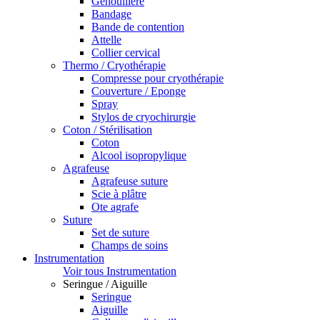
Genouillère
Bandage
Bande de contention
Attelle
Collier cervical
Thermo / Cryothérapie
Compresse pour cryothérapie
Couverture / Eponge
Spray
Stylos de cryochirurgie
Coton / Stérilisation
Coton
Alcool isopropylique
Agrafeuse
Agrafeuse suture
Scie à plâtre
Ote agrafe
Suture
Set de suture
Champs de soins
Instrumentation
Voir tous Instrumentation
Seringue / Aiguille
Seringue
Aiguille