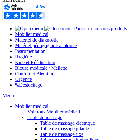
Parcourir tous nos produits
Mobilier médical
Matériel de diagnostic
Matériel pédagogique anatomie
Instrumentation
Hygiène
Kiné et Rééducation
Blouse médicale / Mallette
Confort et Bien-être
Urgence
%
Déstockage
Menu
Mobilier médical
Voir tous Mobilier médical
Table de massage
Table de massage électrique
Table de massage pliante
Table de massage fixe
Table de massage hydraulique