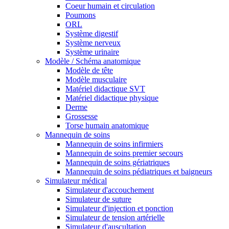
Coeur humain et circulation
Poumons
ORL
Système digestif
Système nerveux
Système urinaire
Modèle / Schéma anatomique
Modèle de tête
Modèle musculaire
Matériel didactique SVT
Matériel didactique physique
Derme
Grossesse
Torse humain anatomique
Mannequin de soins
Mannequin de soins infirmiers
Mannequin de soins premier secours
Mannequin de soins gériatriques
Mannequin de soins pédiatriques et baigneurs
Simulateur médical
Simulateur d'accouchement
Simulateur de suture
Simulateur d'injection et ponction
Simulateur de tension artérielle
Simulateur d'auscultation