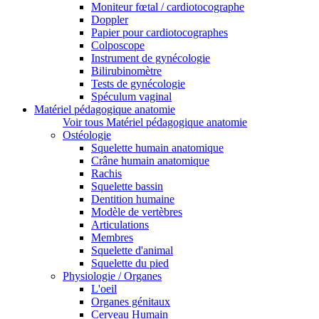
Moniteur fœtal / cardiotocographe
Doppler
Papier pour cardiotocographes
Colposcope
Instrument de gynécologie
Bilirubinomètre
Tests de gynécologie
Spéculum vaginal
Matériel pédagogique anatomie
Voir tous Matériel pédagogique anatomie
Ostéologie
Squelette humain anatomique
Crâne humain anatomique
Rachis
Squelette bassin
Dentition humaine
Modèle de vertèbres
Articulations
Membres
Squelette d'animal
Squelette du pied
Physiologie / Organes
L'oeil
Organes génitaux
Cerveau Humain