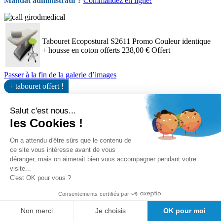
Mandat administratif ?
Commandez en ligne!
Tabouret Ecopostural S2611 Promo Couleur identique
+ housse en coton offerts
238,00 €
Offert
Passer à la fin de la galerie d’images
+ tabouret offert !
Passer au début de la Galerie d’images
Salut c'est nous...
les Cookies !
On a attendu d'être sûrs que le contenu de
ce site vous intéresse avant de vous
déranger, mais on aimerait bien vous accompagner pendant votre
visite...
C'est OK pour vous ?
Consentements certifiés par
Non merci
Je choisis
OK pour moi