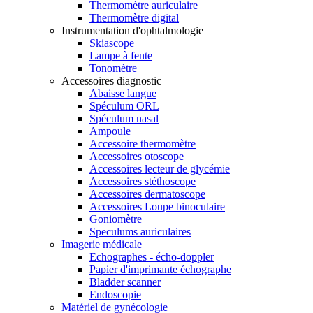
Thermomètre auriculaire
Thermomètre digital
Instrumentation d'ophtalmologie
Skiascope
Lampe à fente
Tonomètre
Accessoires diagnostic
Abaisse langue
Spéculum ORL
Spéculum nasal
Ampoule
Accessoire thermomètre
Accessoires otoscope
Accessoires lecteur de glycémie
Accessoires stéthoscope
Accessoires dermatoscope
Accessoires Loupe binoculaire
Goniomètre
Speculums auriculaires
Imagerie médicale
Echographes - écho-doppler
Papier d'imprimante échographe
Bladder scanner
Endoscopie
Matériel de gynécologie