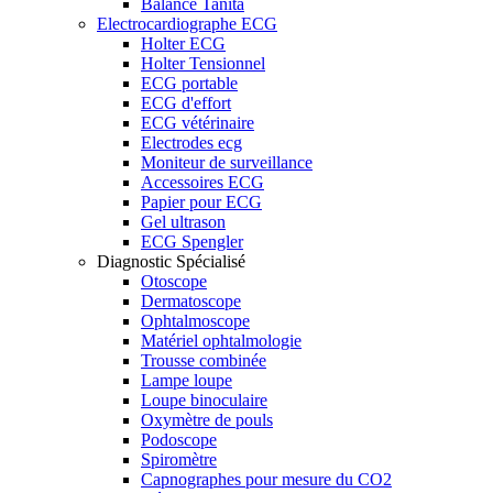
Balance Tanita
Electrocardiographe ECG
Holter ECG
Holter Tensionnel
ECG portable
ECG d'effort
ECG vétérinaire
Electrodes ecg
Moniteur de surveillance
Accessoires ECG
Papier pour ECG
Gel ultrason
ECG Spengler
Diagnostic Spécialisé
Otoscope
Dermatoscope
Ophtalmoscope
Matériel ophtalmologie
Trousse combinée
Lampe loupe
Loupe binoculaire
Oxymètre de pouls
Podoscope
Spiromètre
Capnographes pour mesure du CO2