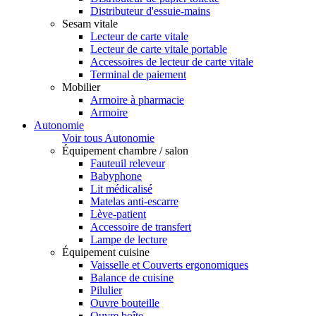
Distributeur d'essuie-mains
Sesam vitale
Lecteur de carte vitale
Lecteur de carte vitale portable
Accessoires de lecteur de carte vitale
Terminal de paiement
Mobilier
Armoire à pharmacie
Armoire
Autonomie
Voir tous Autonomie
Équipement chambre / salon
Fauteuil releveur
Babyphone
Lit médicalisé
Matelas anti-escarre
Lève-patient
Accessoire de transfert
Lampe de lecture
Équipement cuisine
Vaisselle et Couverts ergonomiques
Balance de cuisine
Pilulier
Ouvre bouteille
Ouvre boîte