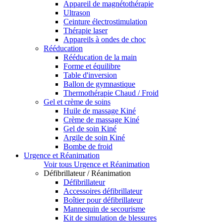
Appareil de magnétothérapie
Ultrason
Ceinture électrostimulation
Thérapie laser
Appareils à ondes de choc
Rééducation
Rééducation de la main
Forme et équilibre
Table d'inversion
Ballon de gymnastique
Thermothérapie Chaud / Froid
Gel et crème de soins
Huile de massage Kiné
Crème de massage Kiné
Gel de soin Kiné
Argile de soin Kiné
Bombe de froid
Urgence et Réanimation
Voir tous Urgence et Réanimation
Défibrillateur / Réanimation
Défibrillateur
Accessoires défibrillateur
Boîtier pour défibrillateur
Mannequin de secourisme
Kit de simulation de blessures