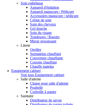
Soin esthétique
Appareil d'épilation
Appareil manucure / Pédicure
Accessoires manucure / pédicure
Crème de soin
Soin des cheveux
Gel douche
Soin du visage
Tondeuses / Rasoirs
Miroir grossissant
Literie
Oreiller
Surmatelas chauffant
Couverture chauffante
Coussin chauffant
Chauffe matelas
Equipement cabinet
Voir tous Equipement cabinet
Salle d'attente
Chaise pour salle d'attente
Poubelle
Corbeille à papier
Sanitaire
Distributeur de savon
Distributeur de papier toilette