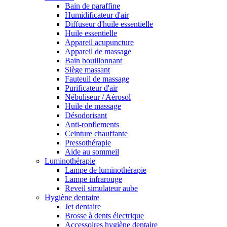
Bain de paraffine
Humidificateur d'air
Diffuseur d'huile essentielle
Huile essentielle
Appareil acupuncture
Appareil de massage
Bain bouillonnant
Siège massant
Fauteuil de massage
Purificateur d'air
Nébuliseur / Aérosol
Huile de massage
Désodorisant
Anti-ronflements
Ceinture chauffante
Pressothérapie
Aide au sommeil
Luminothérapie
Lampe de luminothérapie
Lampe infrarouge
Reveil simulateur aube
Hygiène dentaire
Jet dentaire
Brosse à dents électrique
Accessoires hygiène dentaire