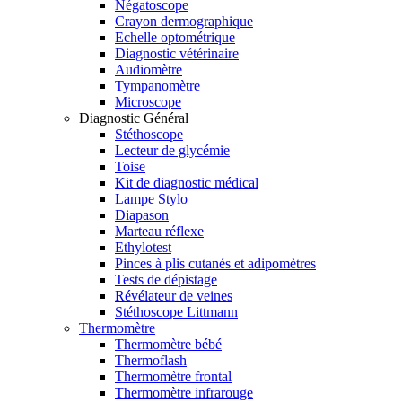
Négatoscope
Crayon dermographique
Echelle optométrique
Diagnostic vétérinaire
Audiomètre
Tympanomètre
Microscope
Diagnostic Général
Stéthoscope
Lecteur de glycémie
Toise
Kit de diagnostic médical
Lampe Stylo
Diapason
Marteau réflexe
Ethylotest
Pinces à plis cutanés et adipomètres
Tests de dépistage
Révélateur de veines
Stéthoscope Littmann
Thermomètre
Thermomètre bébé
Thermoflash
Thermomètre frontal
Thermomètre infrarouge