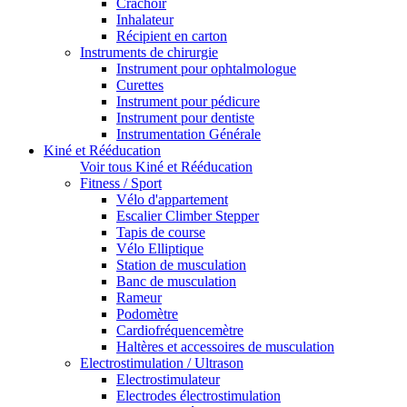
Crachoir
Inhalateur
Récipient en carton
Instruments de chirurgie
Instrument pour ophtalmologue
Curettes
Instrument pour pédicure
Instrument pour dentiste
Instrumentation Générale
Kiné et Rééducation
Voir tous Kiné et Rééducation
Fitness / Sport
Vélo d'appartement
Escalier Climber Stepper
Tapis de course
Vélo Elliptique
Station de musculation
Banc de musculation
Rameur
Podomètre
Cardiofréquencemètre
Haltères et accessoires de musculation
Electrostimulation / Ultrason
Electrostimulateur
Electrodes électrostimulation