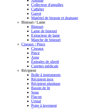
Aiguille
Collecteur d'aiguilles
Cathéter
Garrot
Matériel de biopsie et drainage
Bistouri / Lame
Bistouri
Lame de bistouri
Extracteur de lame
Manche de bistouri
Ciseaux / Pince
Ciseaux
Pince
Anse
Épingles de sûreté
Curettes médicale
Récipient
Boîte à instruments
Récipient inox
Récipient plastique
Bassin de lit
Seau
Flacon
Urinal
Poire à lavement