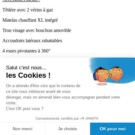
Têtière avec 2 vérins à gaz
Matelas chauffant XL intégré
Trou visage avec bouchon amovible
Accoudoirs latéraux rabattables
4 roues pivotantes à 360°
Éclairage LED blanc intégré au châssis
Salut c'est nous...
1 jeu de 2 panneaux décor OAK
les Cookies !
Porte-rouleau inclus
On a attendu d'être sûrs que le contenu de
ce site vous intéresse avant de vous
déranger, mais on aimerait bien vous accompagner pendant votre
Épaisseur de la mousse : 5 cm
visite...
C'est OK pour vous ?
Largeur de la sellerie : 70 cm
Consentements certifiés par
Longueur du divan : 204 cm
Non merci
Je choisis
OK pour moi
Poids net : 119 kg