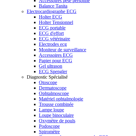
Accessoires pèse personne
Balance Tanita
Electrocardiographe ECG
Holter ECG
Holter Tensionnel
ECG portable
ECG d'effort
ECG vétérinaire
Electrodes ecg
Moniteur de surveillance
Accessoires ECG
Papier pour ECG
Gel ultrason
ECG Spengler
Diagnostic Spécialisé
Otoscope
Dermatoscope
Ophtalmoscope
Matériel ophtalmologie
Trousse combinée
Lampe loupe
Loupe binoculaire
Oxymètre de pouls
Podoscope
Spiromètre