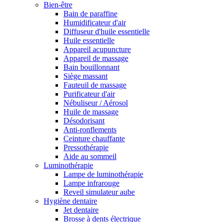
Bien-être
Bain de paraffine
Humidificateur d'air
Diffuseur d'huile essentielle
Huile essentielle
Appareil acupuncture
Appareil de massage
Bain bouillonnant
Siège massant
Fauteuil de massage
Purificateur d'air
Nébuliseur / Aérosol
Huile de massage
Désodorisant
Anti-ronflements
Ceinture chauffante
Pressothérapie
Aide au sommeil
Luminothérapie
Lampe de luminothérapie
Lampe infrarouge
Reveil simulateur aube
Hygiène dentaire
Jet dentaire
Brosse à dents électrique