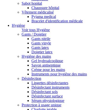
Sabot hopital
Chaussure hôpital
Vêtement médicalisé
Pyjama medical
Bracelet d'identification médicale
Hygiène
Voir tous Hygiène
Gants / Doigtier
Gants nitrile
Gants vinyle
Gants latex
Doigtier latex
Hygiène des mains
Gel hydroalcoolique
Savon antiseptique
Crème pour les mains
Instruments pour hygiène des mains
Désinfection
Lingettes désinfectantes
Désinfectant instruments
Désinfectant sols
Désinfectant surface
Sérum physiologique
Protection à usage unique
Charlotte jetable