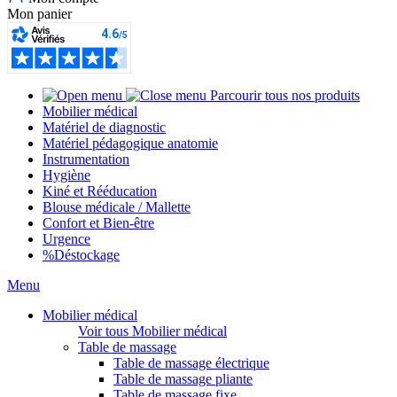
Mon panier
Parcourir tous nos produits
Mobilier médical
Matériel de diagnostic
Matériel pédagogique anatomie
Instrumentation
Hygiène
Kiné et Rééducation
Blouse médicale / Mallette
Confort et Bien-être
Urgence
%
Déstockage
Menu
Mobilier médical
Voir tous Mobilier médical
Table de massage
Table de massage électrique
Table de massage pliante
Table de massage fixe