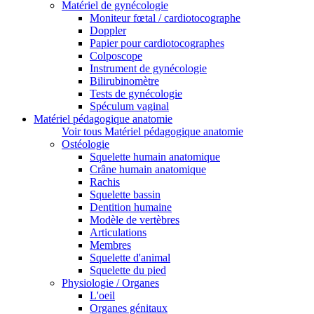
Matériel de gynécologie
Moniteur fœtal / cardiotocographe
Doppler
Papier pour cardiotocographes
Colposcope
Instrument de gynécologie
Bilirubinomètre
Tests de gynécologie
Spéculum vaginal
Matériel pédagogique anatomie
Voir tous Matériel pédagogique anatomie
Ostéologie
Squelette humain anatomique
Crâne humain anatomique
Rachis
Squelette bassin
Dentition humaine
Modèle de vertèbres
Articulations
Membres
Squelette d'animal
Squelette du pied
Physiologie / Organes
L'oeil
Organes génitaux