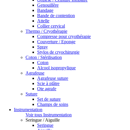
Genouillère
Bandage
Bande de contention
Attelle
Collier cervical
Thermo / Cryothérapie
Compresse pour cryothérapie
Couverture / Eponge
Spray
Stylos de cryochirurgie
Coton / Stérilisation
Coton
Alcool isopropylique
Agrafeuse
Agrafeuse suture
Scie à plâtre
Ote agrafe
Suture
Set de suture
Champs de soins
Instrumentation
Voir tous Instrumentation
Seringue / Aiguille
Seringue