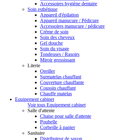
Accessoires hygiène dentaire
Soin esthétique
Appareil d'épilation
Appareil manucure / Pédicure
Accessoires manucure / pédicure
Crème de soin
Soin des cheveux
Gel douche
Soin du visage
Tondeuses / Rasoirs
Miroir grossissant
Literie
Oreiller
Surmatelas chauffant
Couverture chauffante
Coussin chauffant
Chauffe matelas
Equipement cabinet
Voir tous Equipement cabinet
Salle d'attente
Chaise pour salle d'attente
Poubelle
Corbeille à papier
Sanitaire
Distributeur de savon