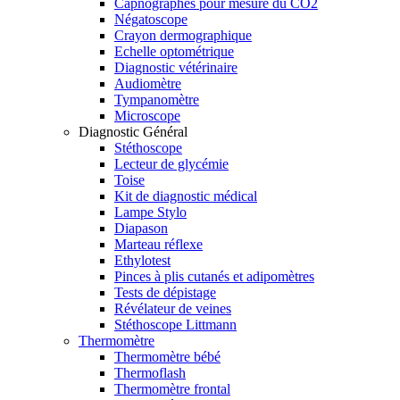
Capnographes pour mesure du CO2
Négatoscope
Crayon dermographique
Echelle optométrique
Diagnostic vétérinaire
Audiomètre
Tympanomètre
Microscope
Diagnostic Général
Stéthoscope
Lecteur de glycémie
Toise
Kit de diagnostic médical
Lampe Stylo
Diapason
Marteau réflexe
Ethylotest
Pinces à plis cutanés et adipomètres
Tests de dépistage
Révélateur de veines
Stéthoscope Littmann
Thermomètre
Thermomètre bébé
Thermoflash
Thermomètre frontal