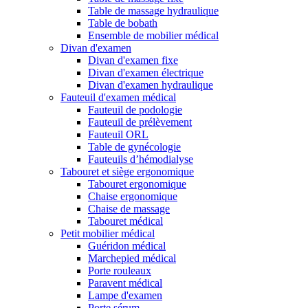
Table de massage hydraulique
Table de bobath
Ensemble de mobilier médical
Divan d'examen
Divan d'examen fixe
Divan d'examen électrique
Divan d'examen hydraulique
Fauteuil d'examen médical
Fauteuil de podologie
Fauteuil de prélèvement
Fauteuil ORL
Table de gynécologie
Fauteuils d’hémodialyse
Tabouret et siège ergonomique
Tabouret ergonomique
Chaise ergonomique
Chaise de massage
Tabouret médical
Petit mobilier médical
Guéridon médical
Marchepied médical
Porte rouleaux
Paravent médical
Lampe d'examen
Porte sérum