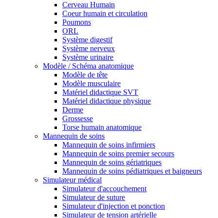
Cerveau Humain
Coeur humain et circulation
Poumons
ORL
Système digestif
Système nerveux
Système urinaire
Modèle / Schéma anatomique
Modèle de tête
Modèle musculaire
Matériel didactique SVT
Matériel didactique physique
Derme
Grossesse
Torse humain anatomique
Mannequin de soins
Mannequin de soins infirmiers
Mannequin de soins premier secours
Mannequin de soins gériatriques
Mannequin de soins pédiatriques et baigneurs
Simulateur médical
Simulateur d'accouchement
Simulateur de suture
Simulateur d'injection et ponction
Simulateur de tension artérielle