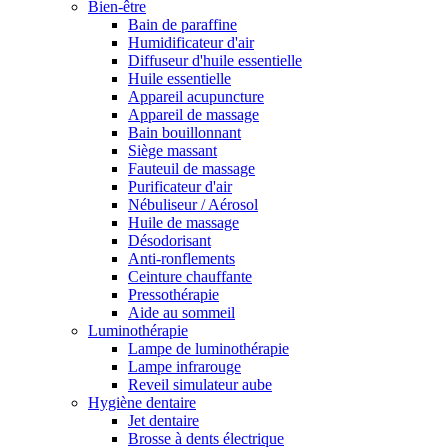
Bien-être
Bain de paraffine
Humidificateur d'air
Diffuseur d'huile essentielle
Huile essentielle
Appareil acupuncture
Appareil de massage
Bain bouillonnant
Siège massant
Fauteuil de massage
Purificateur d'air
Nébuliseur / Aérosol
Huile de massage
Désodorisant
Anti-ronflements
Ceinture chauffante
Pressothérapie
Aide au sommeil
Luminothérapie
Lampe de luminothérapie
Lampe infrarouge
Reveil simulateur aube
Hygiène dentaire
Jet dentaire
Brosse à dents électrique