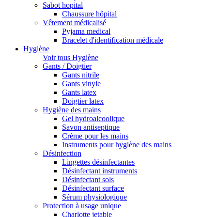
Sabot hopital
Chaussure hôpital
Vêtement médicalisé
Pyjama medical
Bracelet d'identification médicale
Hygiène
Voir tous Hygiène
Gants / Doigtier
Gants nitrile
Gants vinyle
Gants latex
Doigtier latex
Hygiène des mains
Gel hydroalcoolique
Savon antiseptique
Crème pour les mains
Instruments pour hygiène des mains
Désinfection
Lingettes désinfectantes
Désinfectant instruments
Désinfectant sols
Désinfectant surface
Sérum physiologique
Protection à usage unique
Charlotte jetable