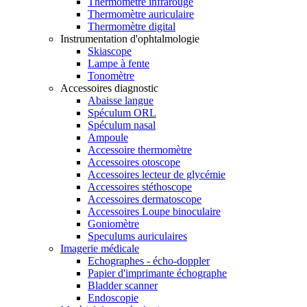
Thermomètre infrarouge
Thermomètre auriculaire
Thermomètre digital
Instrumentation d'ophtalmologie
Skiascope
Lampe à fente
Tonomètre
Accessoires diagnostic
Abaisse langue
Spéculum ORL
Spéculum nasal
Ampoule
Accessoire thermomètre
Accessoires otoscope
Accessoires lecteur de glycémie
Accessoires stéthoscope
Accessoires dermatoscope
Accessoires Loupe binoculaire
Goniomètre
Speculums auriculaires
Imagerie médicale
Echographes - écho-doppler
Papier d'imprimante échographe
Bladder scanner
Endoscopie