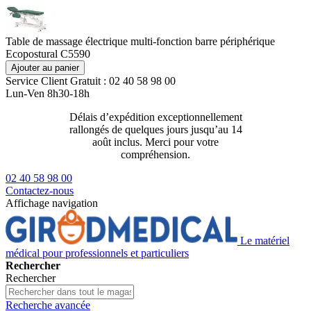
Table de massage électrique multi-fonction barre périphérique
Ecopostural C5590
Ajouter au panier
Service Client
Gratuit : 02 40 58 98 00
Lun-Ven 8h30-18h
Délais d’expédition exceptionnellement
Livraison 2
rallongés de quelques jours jusqu’au 14
129€ ttc
août inclus. Merci pour votre
compréhension.
02 40 58 98 00
Contactez-nous
Affichage navigation
Le matériel
médical pour professionnels et particuliers
Rechercher
Rechercher
Recherche avancée