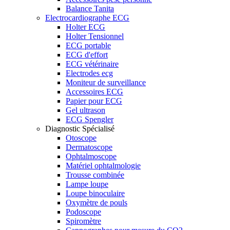
Balance Tanita
Electrocardiographe ECG
Holter ECG
Holter Tensionnel
ECG portable
ECG d'effort
ECG vétérinaire
Electrodes ecg
Moniteur de surveillance
Accessoires ECG
Papier pour ECG
Gel ultrason
ECG Spengler
Diagnostic Spécialisé
Otoscope
Dermatoscope
Ophtalmoscope
Matériel ophtalmologie
Trousse combinée
Lampe loupe
Loupe binoculaire
Oxymètre de pouls
Podoscope
Spiromètre