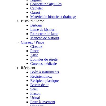
Collecteur d'aiguilles
Cathéter
Garrot
Matériel de biopsie et drainage
Bistouri / Lame
Bistouri
Lame de bistouri
Extracteur de lame
Manche de bistouri
Ciseaux / Pince
Ciseaux
Pince
Anse
Épingles de sûreté
Curettes médicale
Récipient
Boîte à instruments
Récipient inox
Récipient plastique
Bassin de lit
Seau
Flacon
Urinal
Poire à lavement