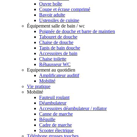
Ouvre boîte
Coupe et écrase comprimé
Bavoir adulte
Ustensiles de cuisine
Équipement salle de bain / wc
Poignée de douche et barre de maintien
Tabouret de douche
Chaise de douche
Tapis de bain douche
Accessoires de bain
Chaise toilette
Réhausseur WC
Equipement au quotidien
Amplificateur auditif
Mobilité
Vie pratique
Mobilité
Fauteuil roulant
Déambulateur
Accessoires déambulateur / rollator
Canne de marche
Béquille
Cadre de marche
Scooter électrique
Téléphone grosses touches