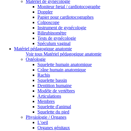
Matériel de gynécologie
Moniteur fœtal / cardiotocographe
Doppler
Papier pour cardiotocographes
Colposcope
Instrument de gynécologie
Bilirubinomètre
Tests de gynécologie
Spéculum vaginal
Matériel pédagogique anatomie
Voir tous Matériel pédagogique anatomie
Ostéologie
Squelette humain anatomique
Crâne humain anatomique
Rachis
Squelette bassin
Dentition humaine
Modèle de vertèbres
Articulations
Membres
Squelette d'animal
Squelette du pied
Physiologie / Organes
L'oeil
Organes génitaux