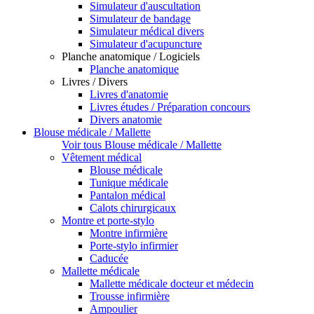
Simulateur d'auscultation
Simulateur de bandage
Simulateur médical divers
Simulateur d'acupuncture
Planche anatomique / Logiciels
Planche anatomique
Livres / Divers
Livres d'anatomie
Livres études / Préparation concours
Divers anatomie
Blouse médicale / Mallette
Voir tous Blouse médicale / Mallette
Vêtement médical
Blouse médicale
Tunique médicale
Pantalon médical
Calots chirurgicaux
Montre et porte-stylo
Montre infirmière
Porte-stylo infirmier
Caducée
Mallette médicale
Mallette médicale docteur et médecin
Trousse infirmière
Ampoulier