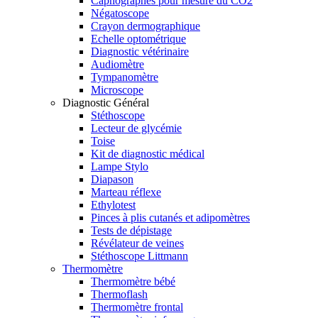
Capnographes pour mesure du CO2
Négatoscope
Crayon dermographique
Echelle optométrique
Diagnostic vétérinaire
Audiomètre
Tympanomètre
Microscope
Diagnostic Général
Stéthoscope
Lecteur de glycémie
Toise
Kit de diagnostic médical
Lampe Stylo
Diapason
Marteau réflexe
Ethylotest
Pinces à plis cutanés et adipomètres
Tests de dépistage
Révélateur de veines
Stéthoscope Littmann
Thermomètre
Thermomètre bébé
Thermoflash
Thermomètre frontal