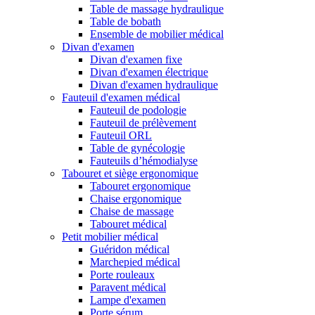
Table de massage hydraulique
Table de bobath
Ensemble de mobilier médical
Divan d'examen
Divan d'examen fixe
Divan d'examen électrique
Divan d'examen hydraulique
Fauteuil d'examen médical
Fauteuil de podologie
Fauteuil de prélèvement
Fauteuil ORL
Table de gynécologie
Fauteuils d’hémodialyse
Tabouret et siège ergonomique
Tabouret ergonomique
Chaise ergonomique
Chaise de massage
Tabouret médical
Petit mobilier médical
Guéridon médical
Marchepied médical
Porte rouleaux
Paravent médical
Lampe d'examen
Porte sérum