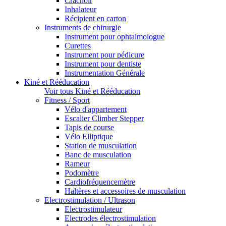
Crachoir
Inhalateur
Récipient en carton
Instruments de chirurgie
Instrument pour ophtalmologue
Curettes
Instrument pour pédicure
Instrument pour dentiste
Instrumentation Générale
Kiné et Rééducation
Voir tous Kiné et Rééducation
Fitness / Sport
Vélo d'appartement
Escalier Climber Stepper
Tapis de course
Vélo Elliptique
Station de musculation
Banc de musculation
Rameur
Podomètre
Cardiofréquencemètre
Haltères et accessoires de musculation
Electrostimulation / Ultrason
Electrostimulateur
Electrodes électrostimulation