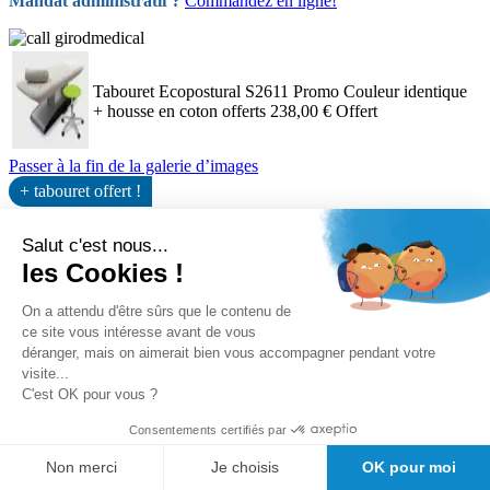
Mandat administratif ?
Commandez en ligne!
Tabouret Ecopostural S2611 Promo Couleur identique
+ housse en coton offerts
238,00 €
Offert
Passer à la fin de la galerie d’images
+ tabouret offert !
Passer au début de la Galerie d’images
Salut c'est nous...
les Cookies !
On a attendu d'être sûrs que le contenu de
ce site vous intéresse avant de vous
déranger, mais on aimerait bien vous accompagner pendant votre
visite...
C'est OK pour vous ?
Consentements certifiés par
Non merci
Je choisis
OK pour moi