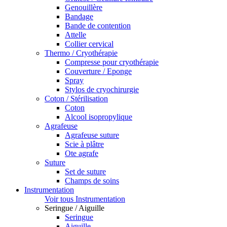
Genouillère
Bandage
Bande de contention
Attelle
Collier cervical
Thermo / Cryothérapie
Compresse pour cryothérapie
Couverture / Eponge
Spray
Stylos de cryochirurgie
Coton / Stérilisation
Coton
Alcool isopropylique
Agrafeuse
Agrafeuse suture
Scie à plâtre
Ote agrafe
Suture
Set de suture
Champs de soins
Instrumentation
Voir tous Instrumentation
Seringue / Aiguille
Seringue
Aiguille