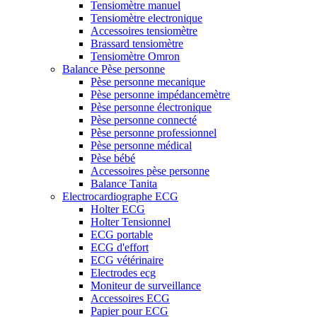
Tensiomètre manuel
Tensiomètre electronique
Accessoires tensiomètre
Brassard tensiomètre
Tensiomètre Omron
Balance Pèse personne
Pèse personne mecanique
Pèse personne impédancemètre
Pèse personne électronique
Pèse personne connecté
Pèse personne professionnel
Pèse personne médical
Pèse bébé
Accessoires pèse personne
Balance Tanita
Electrocardiographe ECG
Holter ECG
Holter Tensionnel
ECG portable
ECG d'effort
ECG vétérinaire
Electrodes ecg
Moniteur de surveillance
Accessoires ECG
Papier pour ECG