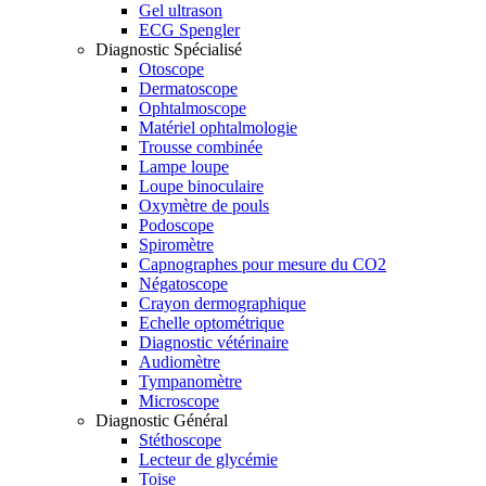
Gel ultrason
ECG Spengler
Diagnostic Spécialisé
Otoscope
Dermatoscope
Ophtalmoscope
Matériel ophtalmologie
Trousse combinée
Lampe loupe
Loupe binoculaire
Oxymètre de pouls
Podoscope
Spiromètre
Capnographes pour mesure du CO2
Négatoscope
Crayon dermographique
Echelle optométrique
Diagnostic vétérinaire
Audiomètre
Tympanomètre
Microscope
Diagnostic Général
Stéthoscope
Lecteur de glycémie
Toise