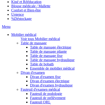
Kiné et Rééducation
Blouse médicale / Mallette
Confort et Bien-être
Urgence
%
Déstockage
Menu
Mobilier médical
Voir tous Mobilier médical
Table de massage
Table de massage électrique
Table de massage pliante
Table de massage fixe
Table de massage hydraulique
Table de bobath
Ensemble de mobilier médical
Divan d'examen
Divan d'examen fixe
Divan d'examen électrique
Divan d'examen hydraulique
Fauteuil d'examen médical
Fauteuil de podologie
Fauteuil de prélèvement
Fauteuil ORL