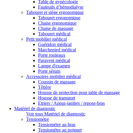
Table de gynécologie
Fauteuils d’hémodialyse
Tabouret et siège ergonomique
Tabouret ergonomique
Chaise ergonomique
Chaise de massage
Tabouret médical
Petit mobilier médical
Guéridon médical
Marchepied médical
Porte rouleaux
Paravent médical
Lampe d'examen
Porte sérum
Accessoires mobilier médical
Coussin de massage
Têtière
Housse de protection pour table de massage
Housse de transport
Etriers / Appui-jambes / repose-bras
Matériel de diagnostic
Voir tous Matériel de diagnostic
Tensiomètre
Tensiomètre au bras
Tensiomètre au poignet