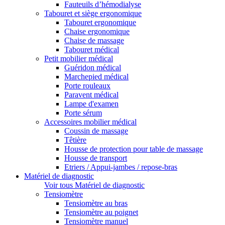
Fauteuils d’hémodialyse
Tabouret et siège ergonomique
Tabouret ergonomique
Chaise ergonomique
Chaise de massage
Tabouret médical
Petit mobilier médical
Guéridon médical
Marchepied médical
Porte rouleaux
Paravent médical
Lampe d'examen
Porte sérum
Accessoires mobilier médical
Coussin de massage
Têtière
Housse de protection pour table de massage
Housse de transport
Etriers / Appui-jambes / repose-bras
Matériel de diagnostic
Voir tous Matériel de diagnostic
Tensiomètre
Tensiomètre au bras
Tensiomètre au poignet
Tensiomètre manuel