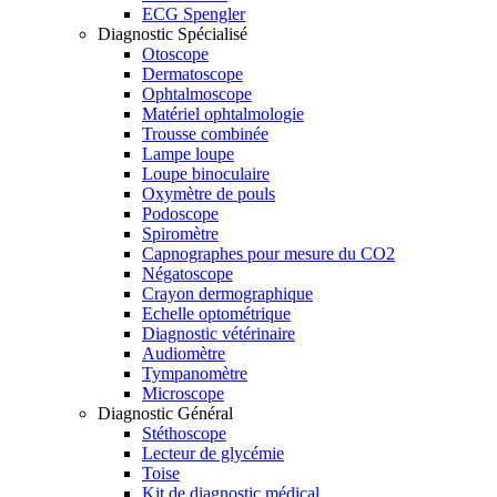
ECG Spengler
Diagnostic Spécialisé
Otoscope
Dermatoscope
Ophtalmoscope
Matériel ophtalmologie
Trousse combinée
Lampe loupe
Loupe binoculaire
Oxymètre de pouls
Podoscope
Spiromètre
Capnographes pour mesure du CO2
Négatoscope
Crayon dermographique
Echelle optométrique
Diagnostic vétérinaire
Audiomètre
Tympanomètre
Microscope
Diagnostic Général
Stéthoscope
Lecteur de glycémie
Toise
Kit de diagnostic médical