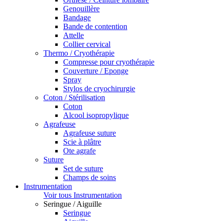
Genouillère
Bandage
Bande de contention
Attelle
Collier cervical
Thermo / Cryothérapie
Compresse pour cryothérapie
Couverture / Eponge
Spray
Stylos de cryochirurgie
Coton / Stérilisation
Coton
Alcool isopropylique
Agrafeuse
Agrafeuse suture
Scie à plâtre
Ote agrafe
Suture
Set de suture
Champs de soins
Instrumentation
Voir tous Instrumentation
Seringue / Aiguille
Seringue