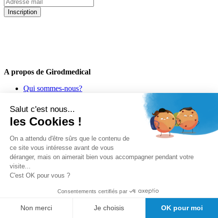
Inscription
5% de remise valable sur votre prochaine commande de matériel
médical !
Offres promotionnelles, nouveautés, dernières tendances : soyez les
premiers informés !
A propos de Girodmedical
Qui sommes-nous?
Mandats administratifs Chorus
Le Blog de GirodMedical
Salut c'est nous...
Nos engagements
les Cookies !
Offre spéciale étudiants
Demande de devis
On a attendu d'être sûrs que le contenu de
Bon de commande PDF
ce site vous intéresse avant de vous
Découvrez Doctolib pour les médecins
déranger, mais on aimerait bien vous accompagner pendant votre
Découvrez Doctolib : le logiciel kiné
visite...
C'est OK pour vous ?
Consentements certifiés par
Non merci
Je choisis
OK pour moi