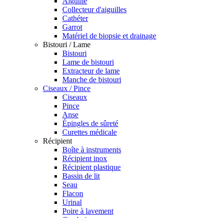
Aiguille
Collecteur d'aiguilles
Cathéter
Garrot
Matériel de biopsie et drainage
Bistouri / Lame
Bistouri
Lame de bistouri
Extracteur de lame
Manche de bistouri
Ciseaux / Pince
Ciseaux
Pince
Anse
Épingles de sûreté
Curettes médicale
Récipient
Boîte à instruments
Récipient inox
Récipient plastique
Bassin de lit
Seau
Flacon
Urinal
Poire à lavement