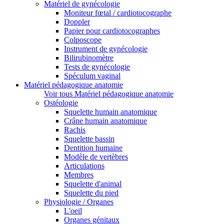
Matériel de gynécologie
Moniteur fœtal / cardiotocographe
Doppler
Papier pour cardiotocographes
Colposcope
Instrument de gynécologie
Bilirubinomètre
Tests de gynécologie
Spéculum vaginal
Matériel pédagogique anatomie
Voir tous Matériel pédagogique anatomie
Ostéologie
Squelette humain anatomique
Crâne humain anatomique
Rachis
Squelette bassin
Dentition humaine
Modèle de vertèbres
Articulations
Membres
Squelette d'animal
Squelette du pied
Physiologie / Organes
L'oeil
Organes génitaux