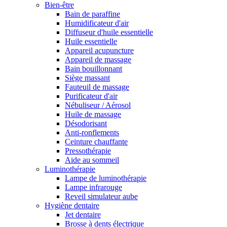
Bien-être
Bain de paraffine
Humidificateur d'air
Diffuseur d'huile essentielle
Huile essentielle
Appareil acupuncture
Appareil de massage
Bain bouillonnant
Siège massant
Fauteuil de massage
Purificateur d'air
Nébuliseur / Aérosol
Huile de massage
Désodorisant
Anti-ronflements
Ceinture chauffante
Pressothérapie
Aide au sommeil
Luminothérapie
Lampe de luminothérapie
Lampe infrarouge
Reveil simulateur aube
Hygiène dentaire
Jet dentaire
Brosse à dents électrique