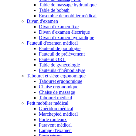
Table de massage hydraulique
Table de bobath
Ensemble de mobilier médical
Divan d'examen
Divan d'examen fixe
Divan d'examen électrique
Divan d'examen hydraulique
Fauteuil d'examen médical
Fauteuil de podologie
Fauteuil de prélèvement
Fauteuil ORL
Table de gynécologie
Fauteuils d’hémodialyse
Tabouret et siège ergonomique
Tabouret ergonomique
Chaise ergonomique
Chaise de massage
Tabouret médical
Petit mobilier médical
Guéridon médical
Marchepied médical
Porte rouleaux
Paravent médical
Lampe d'examen
Porte sérum