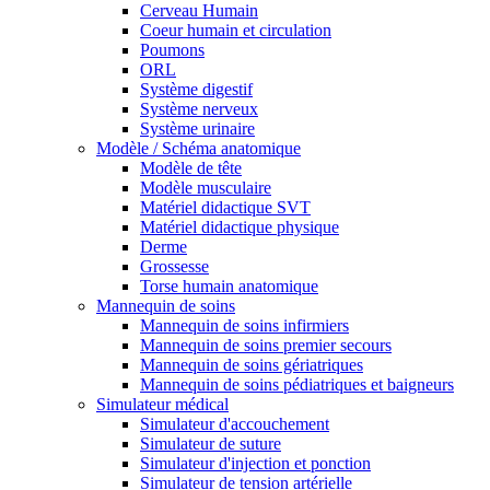
Cerveau Humain
Coeur humain et circulation
Poumons
ORL
Système digestif
Système nerveux
Système urinaire
Modèle / Schéma anatomique
Modèle de tête
Modèle musculaire
Matériel didactique SVT
Matériel didactique physique
Derme
Grossesse
Torse humain anatomique
Mannequin de soins
Mannequin de soins infirmiers
Mannequin de soins premier secours
Mannequin de soins gériatriques
Mannequin de soins pédiatriques et baigneurs
Simulateur médical
Simulateur d'accouchement
Simulateur de suture
Simulateur d'injection et ponction
Simulateur de tension artérielle