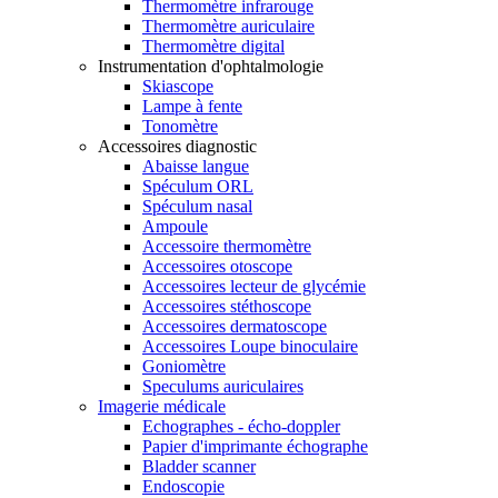
Thermomètre infrarouge
Thermomètre auriculaire
Thermomètre digital
Instrumentation d'ophtalmologie
Skiascope
Lampe à fente
Tonomètre
Accessoires diagnostic
Abaisse langue
Spéculum ORL
Spéculum nasal
Ampoule
Accessoire thermomètre
Accessoires otoscope
Accessoires lecteur de glycémie
Accessoires stéthoscope
Accessoires dermatoscope
Accessoires Loupe binoculaire
Goniomètre
Speculums auriculaires
Imagerie médicale
Echographes - écho-doppler
Papier d'imprimante échographe
Bladder scanner
Endoscopie