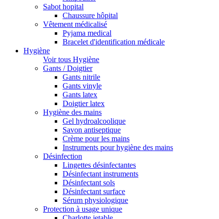
Sabot hopital
Chaussure hôpital
Vêtement médicalisé
Pyjama medical
Bracelet d'identification médicale
Hygiène
Voir tous Hygiène
Gants / Doigtier
Gants nitrile
Gants vinyle
Gants latex
Doigtier latex
Hygiène des mains
Gel hydroalcoolique
Savon antiseptique
Crème pour les mains
Instruments pour hygiène des mains
Désinfection
Lingettes désinfectantes
Désinfectant instruments
Désinfectant sols
Désinfectant surface
Sérum physiologique
Protection à usage unique
Charlotte jetable