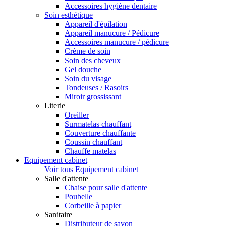
Accessoires hygiène dentaire
Soin esthétique
Appareil d'épilation
Appareil manucure / Pédicure
Accessoires manucure / pédicure
Crème de soin
Soin des cheveux
Gel douche
Soin du visage
Tondeuses / Rasoirs
Miroir grossissant
Literie
Oreiller
Surmatelas chauffant
Couverture chauffante
Coussin chauffant
Chauffe matelas
Equipement cabinet
Voir tous Equipement cabinet
Salle d'attente
Chaise pour salle d'attente
Poubelle
Corbeille à papier
Sanitaire
Distributeur de savon