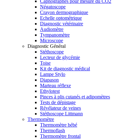
Capnographes pour mesure du CO2
Négatoscope
Crayon dermographique
Echelle optométrique
Diagnostic vétérinaire
Audiomètre
Tympanomètre
Microscope
Diagnostic Général
Stéthoscope
Lecteur de glycémie
Toise
Kit de diagnostic médical
Lampe Stylo
Diapason
Marteau réflexe
Ethylotest
Pinces à plis cutanés et adipomètres
Tests de dépistage
Révélateur de veines
Stéthoscope Littmann
Thermomètre
Thermomètre bébé
Thermoflash
Thermomètre frontal