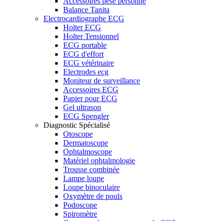
Accessoires pèse personne
Balance Tanita
Electrocardiographe ECG
Holter ECG
Holter Tensionnel
ECG portable
ECG d'effort
ECG vétérinaire
Electrodes ecg
Moniteur de surveillance
Accessoires ECG
Papier pour ECG
Gel ultrason
ECG Spengler
Diagnostic Spécialisé
Otoscope
Dermatoscope
Ophtalmoscope
Matériel ophtalmologie
Trousse combinée
Lampe loupe
Loupe binoculaire
Oxymètre de pouls
Podoscope
Spiromètre