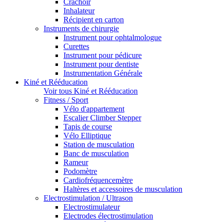
Crachoir
Inhalateur
Récipient en carton
Instruments de chirurgie
Instrument pour ophtalmologue
Curettes
Instrument pour pédicure
Instrument pour dentiste
Instrumentation Générale
Kiné et Rééducation
Voir tous Kiné et Rééducation
Fitness / Sport
Vélo d'appartement
Escalier Climber Stepper
Tapis de course
Vélo Elliptique
Station de musculation
Banc de musculation
Rameur
Podomètre
Cardiofréquencemètre
Haltères et accessoires de musculation
Electrostimulation / Ultrason
Electrostimulateur
Electrodes électrostimulation