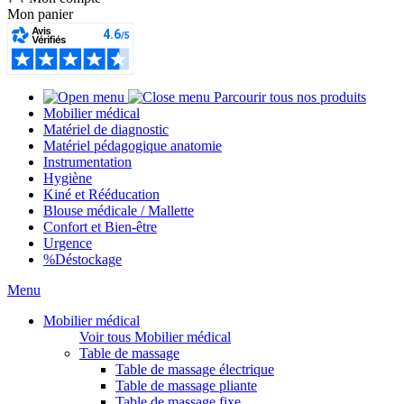
Mon panier
Parcourir tous nos produits
Mobilier médical
Matériel de diagnostic
Matériel pédagogique anatomie
Instrumentation
Hygiène
Kiné et Rééducation
Blouse médicale / Mallette
Confort et Bien-être
Urgence
%
Déstockage
Menu
Mobilier médical
Voir tous Mobilier médical
Table de massage
Table de massage électrique
Table de massage pliante
Table de massage fixe