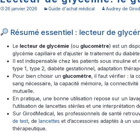
26 janvier 2026
Guide d'achat médical
Audrey de Giro
Résumé essentiel : lecteur de glycé
Le
lecteur de glycémie
(ou
glucomètre
) est un disp
glycémie capillaire et d’ajuster le traitement du diabète
Il est indispensable chez les patients sous insuline 
type 1, type 2, diabète gestationnel, adaptation thérapeu
Pour bien choisir un
glucomètre
, il faut vérifier : l
sang nécessaire, la capacité mémoire, la connectivité 
mutuelle.
En pratique, une bonne utilisation repose sur un lav
l’utilisation de lancettes stériles et une interprétation 
Sur GirodMedical, les professionnels de santé retro
de test
, de
lancettes
et d’accessoires adaptés à un us
thérapeutique.