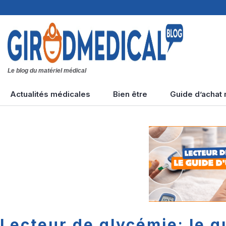
Le blog du matériel médical
Aller
Actualités médicales
Bien être
Guide d’achat
au
contenu
Tension artérielle
Types de massages
principal
Accidents cardiaques
Maladies diverses
Diabète &
hypoglycémie
Lecteur de glycémie: le gu