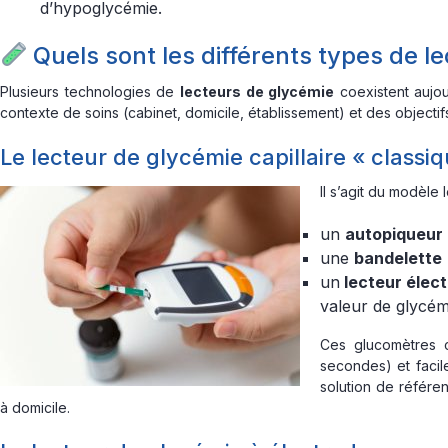
d’hypoglycémie.
Quels sont les différents types de l
Plusieurs technologies de
lecteurs de glycémie
coexistent aujou
contexte de soins (cabinet, domicile, établissement) et des objectifs
Le lecteur de glycémie capillaire « classi
Il s’agit du modèle 
un
autopiqueur
une
bandelette
un
lecteur élec
valeur de glycém
Ces glucomètres ca
secondes) et facile
solution de référe
à domicile.