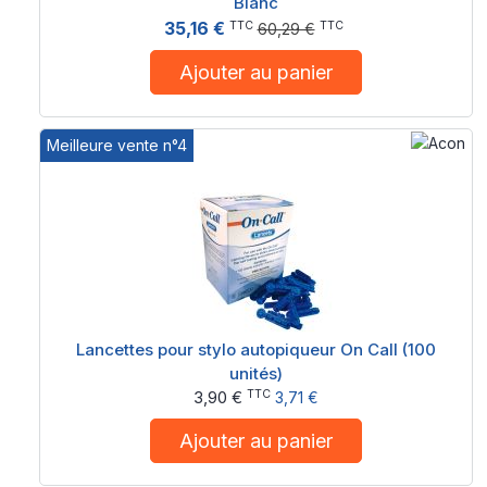
Blanc
35,16 €
TTC
TTC
60,29 €
Ajouter au panier
Meilleure vente n°4
Lancettes pour stylo autopiqueur On Call (100
unités)
TTC
3,90 €
3,71 €
Ajouter au panier