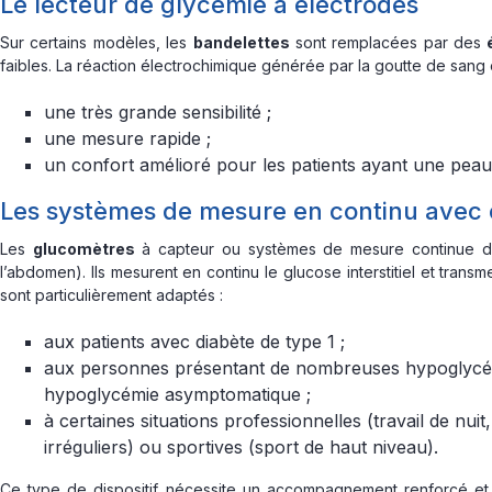
Le lecteur de glycémie à électrodes
Sur certains modèles, les
bandelettes
sont remplacées par des
faibles. La réaction électrochimique générée par la goutte de sang 
une très grande sensibilité ;
une mesure rapide ;
un confort amélioré pour les patients ayant une peau 
Les systèmes de mesure en continu avec
Les
glucomètres
à capteur ou systèmes de mesure continue du
l’abdomen). Ils mesurent en continu le glucose interstitiel et transm
sont particulièrement adaptés :
aux patients avec diabète de type 1 ;
aux personnes présentant de nombreuses hypoglycé
hypoglycémie asymptomatique ;
à certaines situations professionnelles (travail de nuit
irréguliers) ou sportives (sport de haut niveau).
Ce type de dispositif nécessite un accompagnement renforcé et