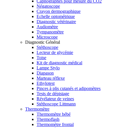
Capnographes pour mesure du CO2
Négatoscope
Crayon dermographique
Echelle optométrique
Diagnostic vétérinaire
Audiomètre
Tympanomètre
Microscope
Diagnostic Général
Stéthoscope
Lecteur de glycémie
Toise
Kit de diagnostic médical
Lampe Stylo
Diapason
Marteau réflexe
Ethylotest
Pinces à plis cutanés et adipomètres
Tests de dépistage
Révélateur de veines
Stéthoscope Littmann
Thermomètre
Thermomètre bébé
Thermoflash
Thermomètre frontal