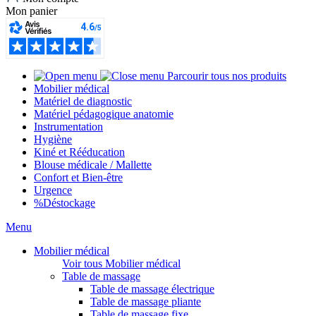
Mon panier
Parcourir tous nos produits
Mobilier médical
Matériel de diagnostic
Matériel pédagogique anatomie
Instrumentation
Hygiène
Kiné et Rééducation
Blouse médicale / Mallette
Confort et Bien-être
Urgence
%
Déstockage
Menu
Mobilier médical
Voir tous Mobilier médical
Table de massage
Table de massage électrique
Table de massage pliante
Table de massage fixe