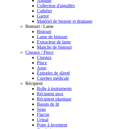
Aiguille
Collecteur d'aiguilles
Cathéter
Garrot
Matériel de biopsie et drainage
Bistouri / Lame
Bistouri
Lame de bistouri
Extracteur de lame
Manche de bistouri
Ciseaux / Pince
Ciseaux
Pince
Anse
Épingles de sûreté
Curettes médicale
Récipient
Boîte à instruments
Récipient inox
Récipient plastique
Bassin de lit
Seau
Flacon
Urinal
Poire à lavement