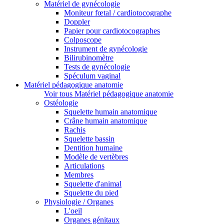
Matériel de gynécologie
Moniteur fœtal / cardiotocographe
Doppler
Papier pour cardiotocographes
Colposcope
Instrument de gynécologie
Bilirubinomètre
Tests de gynécologie
Spéculum vaginal
Matériel pédagogique anatomie
Voir tous Matériel pédagogique anatomie
Ostéologie
Squelette humain anatomique
Crâne humain anatomique
Rachis
Squelette bassin
Dentition humaine
Modèle de vertèbres
Articulations
Membres
Squelette d'animal
Squelette du pied
Physiologie / Organes
L'oeil
Organes génitaux