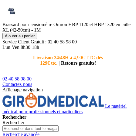
Brassard pour tensiomètre Omron HBP 1120 et HBP 1320 en taille
XL (42-50cm) - 1M
Ajouter au panier
Service Client
Gratuit : 02 40 58 98 00
Lun-Ven 8h30-18h
Livraison 24/48H à
4,90€ TTC
dès
Nouvea
129€ ttc.
|
Retours gratuits!
téléphoni
conseiller
02 40 58 98 00
Contactez-nous
Affichage navigation
Le matériel
médical pour professionnels et particuliers
Rechercher
Rechercher
Recherche avancée