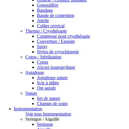
Genouillère
Bandage
Bande de contention
Attelle
Collier cervical
Thermo / Cryothérapie
Compresse pour cryothérapie
Couverture / Eponge
Spray
Stylos de cryochirurgie
Coton / Stérilisation
Coton
Alcool isopropylique
Agrafeuse
Agrafeuse suture
Scie à plâtre
Ote agrafe
Suture
Set de suture
Champs de soins
Instrumentation
Voir tous Instrumentation
Seringue / Aiguille
Seringue