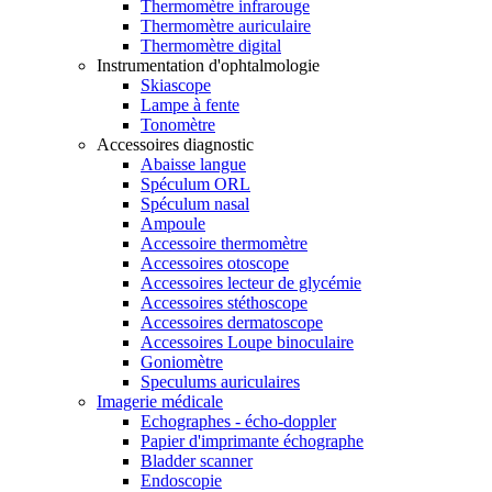
Thermomètre infrarouge
Thermomètre auriculaire
Thermomètre digital
Instrumentation d'ophtalmologie
Skiascope
Lampe à fente
Tonomètre
Accessoires diagnostic
Abaisse langue
Spéculum ORL
Spéculum nasal
Ampoule
Accessoire thermomètre
Accessoires otoscope
Accessoires lecteur de glycémie
Accessoires stéthoscope
Accessoires dermatoscope
Accessoires Loupe binoculaire
Goniomètre
Speculums auriculaires
Imagerie médicale
Echographes - écho-doppler
Papier d'imprimante échographe
Bladder scanner
Endoscopie