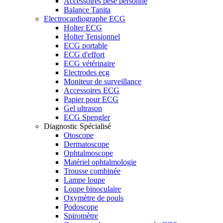
Accessoires pèse personne
Balance Tanita
Electrocardiographe ECG
Holter ECG
Holter Tensionnel
ECG portable
ECG d'effort
ECG vétérinaire
Electrodes ecg
Moniteur de surveillance
Accessoires ECG
Papier pour ECG
Gel ultrason
ECG Spengler
Diagnostic Spécialisé
Otoscope
Dermatoscope
Ophtalmoscope
Matériel ophtalmologie
Trousse combinée
Lampe loupe
Loupe binoculaire
Oxymètre de pouls
Podoscope
Spiromètre