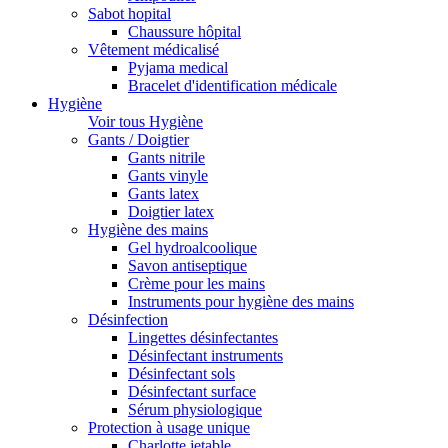
Sabot hopital
Chaussure hôpital
Vêtement médicalisé
Pyjama medical
Bracelet d'identification médicale
Hygiène
Voir tous Hygiène
Gants / Doigtier
Gants nitrile
Gants vinyle
Gants latex
Doigtier latex
Hygiène des mains
Gel hydroalcoolique
Savon antiseptique
Crème pour les mains
Instruments pour hygiène des mains
Désinfection
Lingettes désinfectantes
Désinfectant instruments
Désinfectant sols
Désinfectant surface
Sérum physiologique
Protection à usage unique
Charlotte jetable