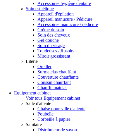
Accessoires hygiène dentaire
Soin esthétique
Appareil d'épilation
Appareil manucure / Pédicure
Accessoires manucure / pédicure
Crème de soin
Soin des cheveux
Gel douche
Soin du visage
Tondeuses / Rasoirs
Miroir grossissant
Literie
Oreiller
Surmatelas chauffant
Couverture chauffante
Coussin chauffant
Chauffe matelas
Equipement cabinet
Voir tous Equipement cabinet
Salle d'attente
Chaise pour salle d'attente
Poubelle
Corbeille à papier
Sanitaire
Distributeur de savon