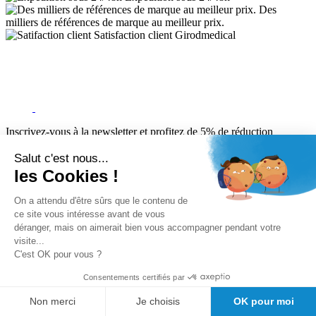
Des
milliers de références de marque au meilleur prix.
Satisfaction client Girodmedical
Inscrivez-vous à la newsletter et profitez de 5% de réduction
Salut c'est nous...
les Cookies !
Inscription
5% de remise valable sur votre prochaine commande de matériel
On a attendu d'être sûrs que le contenu de
médical !
ce site vous intéresse avant de vous
Offres promotionnelles, nouveautés, dernières tendances : soyez les
déranger, mais on aimerait bien vous accompagner pendant votre
premiers informés !
visite...
C'est OK pour vous ?
A propos de Girodmedical
Consentements certifiés par
Qui sommes-nous?
Mandats administratifs Chorus
Non merci
Je choisis
OK pour moi
Le Blog de GirodMedical