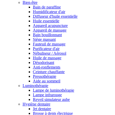
Bien-être
Bain de paraffine
Humidificateur d'air
Diffuseur d'huile essentielle
Huile essentielle
Appareil acupuncture
Appareil de massage
Bain bouillonnant
Siège massant
Fauteuil de massage
Purificateur d'air
Nébuliseur / Aérosol
Huile de massage
Désodorisant
Anti-ronflements
Ceinture chauffante
Pressothérapie
Aide au sommeil
Luminothérapie
Lampe de luminothérapie
Lampe infrarouge
Reveil simulateur aube
Hygiène dentaire
Jet dentaire
Brosse à dents électrique