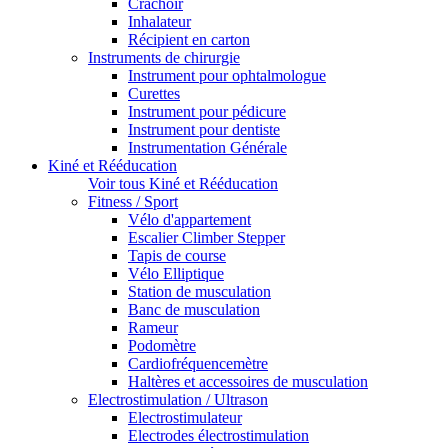
Crachoir
Inhalateur
Récipient en carton
Instruments de chirurgie
Instrument pour ophtalmologue
Curettes
Instrument pour pédicure
Instrument pour dentiste
Instrumentation Générale
Kiné et Rééducation
Voir tous Kiné et Rééducation
Fitness / Sport
Vélo d'appartement
Escalier Climber Stepper
Tapis de course
Vélo Elliptique
Station de musculation
Banc de musculation
Rameur
Podomètre
Cardiofréquencemètre
Haltères et accessoires de musculation
Electrostimulation / Ultrason
Electrostimulateur
Electrodes électrostimulation