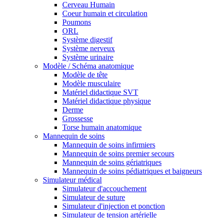
Cerveau Humain
Coeur humain et circulation
Poumons
ORL
Système digestif
Système nerveux
Système urinaire
Modèle / Schéma anatomique
Modèle de tête
Modèle musculaire
Matériel didactique SVT
Matériel didactique physique
Derme
Grossesse
Torse humain anatomique
Mannequin de soins
Mannequin de soins infirmiers
Mannequin de soins premier secours
Mannequin de soins gériatriques
Mannequin de soins pédiatriques et baigneurs
Simulateur médical
Simulateur d'accouchement
Simulateur de suture
Simulateur d'injection et ponction
Simulateur de tension artérielle