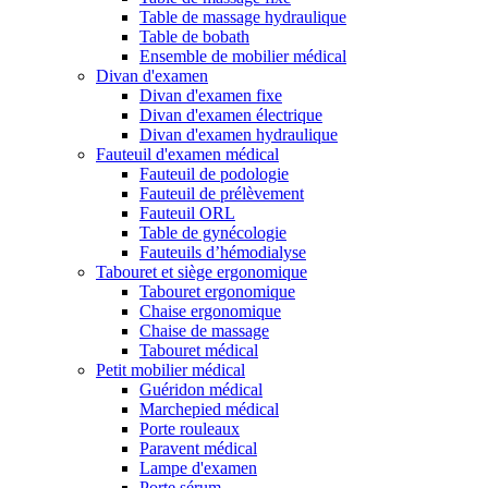
Table de massage hydraulique
Table de bobath
Ensemble de mobilier médical
Divan d'examen
Divan d'examen fixe
Divan d'examen électrique
Divan d'examen hydraulique
Fauteuil d'examen médical
Fauteuil de podologie
Fauteuil de prélèvement
Fauteuil ORL
Table de gynécologie
Fauteuils d’hémodialyse
Tabouret et siège ergonomique
Tabouret ergonomique
Chaise ergonomique
Chaise de massage
Tabouret médical
Petit mobilier médical
Guéridon médical
Marchepied médical
Porte rouleaux
Paravent médical
Lampe d'examen
Porte sérum