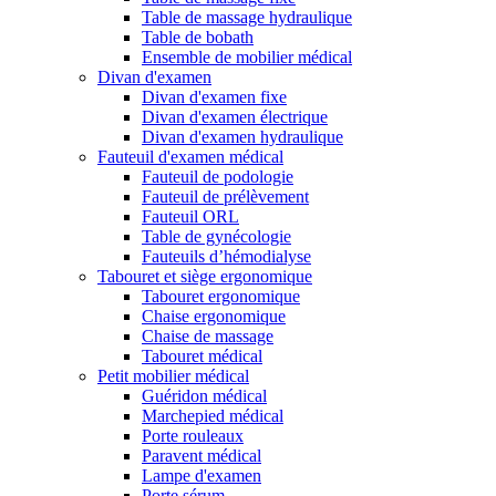
Table de massage hydraulique
Table de bobath
Ensemble de mobilier médical
Divan d'examen
Divan d'examen fixe
Divan d'examen électrique
Divan d'examen hydraulique
Fauteuil d'examen médical
Fauteuil de podologie
Fauteuil de prélèvement
Fauteuil ORL
Table de gynécologie
Fauteuils d’hémodialyse
Tabouret et siège ergonomique
Tabouret ergonomique
Chaise ergonomique
Chaise de massage
Tabouret médical
Petit mobilier médical
Guéridon médical
Marchepied médical
Porte rouleaux
Paravent médical
Lampe d'examen
Porte sérum