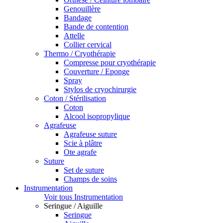
Genouillère
Bandage
Bande de contention
Attelle
Collier cervical
Thermo / Cryothérapie
Compresse pour cryothérapie
Couverture / Eponge
Spray
Stylos de cryochirurgie
Coton / Stérilisation
Coton
Alcool isopropylique
Agrafeuse
Agrafeuse suture
Scie à plâtre
Ote agrafe
Suture
Set de suture
Champs de soins
Instrumentation
Voir tous Instrumentation
Seringue / Aiguille
Seringue