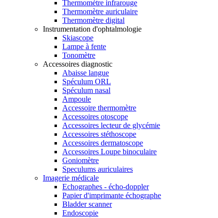
Thermomètre infrarouge
Thermomètre auriculaire
Thermomètre digital
Instrumentation d'ophtalmologie
Skiascope
Lampe à fente
Tonomètre
Accessoires diagnostic
Abaisse langue
Spéculum ORL
Spéculum nasal
Ampoule
Accessoire thermomètre
Accessoires otoscope
Accessoires lecteur de glycémie
Accessoires stéthoscope
Accessoires dermatoscope
Accessoires Loupe binoculaire
Goniomètre
Speculums auriculaires
Imagerie médicale
Echographes - écho-doppler
Papier d'imprimante échographe
Bladder scanner
Endoscopie