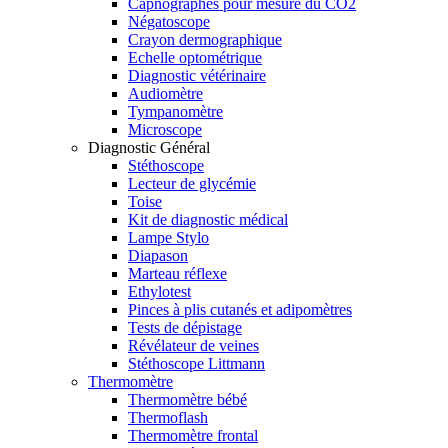
Capnographes pour mesure du CO2
Négatoscope
Crayon dermographique
Echelle optométrique
Diagnostic vétérinaire
Audiomètre
Tympanomètre
Microscope
Diagnostic Général
Stéthoscope
Lecteur de glycémie
Toise
Kit de diagnostic médical
Lampe Stylo
Diapason
Marteau réflexe
Ethylotest
Pinces à plis cutanés et adipomètres
Tests de dépistage
Révélateur de veines
Stéthoscope Littmann
Thermomètre
Thermomètre bébé
Thermoflash
Thermomètre frontal