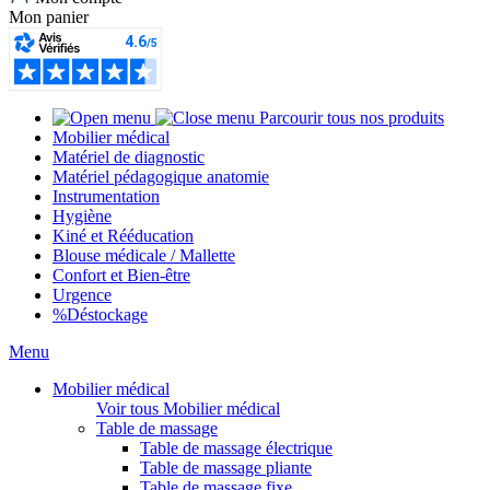
Mon panier
Parcourir tous nos produits
Mobilier médical
Matériel de diagnostic
Matériel pédagogique anatomie
Instrumentation
Hygiène
Kiné et Rééducation
Blouse médicale / Mallette
Confort et Bien-être
Urgence
%
Déstockage
Menu
Mobilier médical
Voir tous Mobilier médical
Table de massage
Table de massage électrique
Table de massage pliante
Table de massage fixe