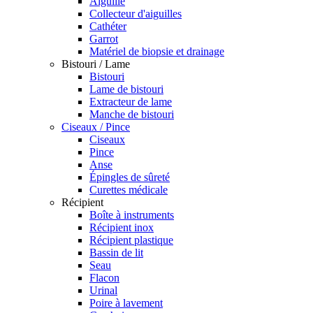
Aiguille
Collecteur d'aiguilles
Cathéter
Garrot
Matériel de biopsie et drainage
Bistouri / Lame
Bistouri
Lame de bistouri
Extracteur de lame
Manche de bistouri
Ciseaux / Pince
Ciseaux
Pince
Anse
Épingles de sûreté
Curettes médicale
Récipient
Boîte à instruments
Récipient inox
Récipient plastique
Bassin de lit
Seau
Flacon
Urinal
Poire à lavement