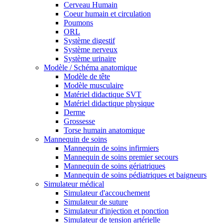
Cerveau Humain
Coeur humain et circulation
Poumons
ORL
Système digestif
Système nerveux
Système urinaire
Modèle / Schéma anatomique
Modèle de tête
Modèle musculaire
Matériel didactique SVT
Matériel didactique physique
Derme
Grossesse
Torse humain anatomique
Mannequin de soins
Mannequin de soins infirmiers
Mannequin de soins premier secours
Mannequin de soins gériatriques
Mannequin de soins pédiatriques et baigneurs
Simulateur médical
Simulateur d'accouchement
Simulateur de suture
Simulateur d'injection et ponction
Simulateur de tension artérielle