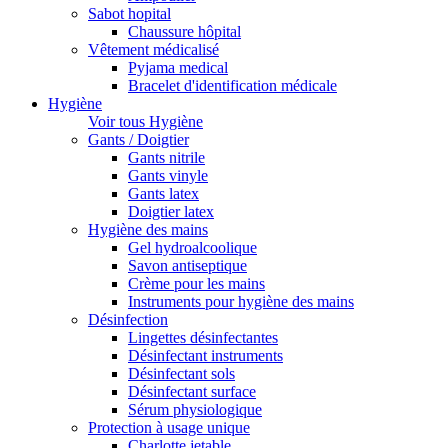
Sabot hopital
Chaussure hôpital
Vêtement médicalisé
Pyjama medical
Bracelet d'identification médicale
Hygiène
Voir tous Hygiène
Gants / Doigtier
Gants nitrile
Gants vinyle
Gants latex
Doigtier latex
Hygiène des mains
Gel hydroalcoolique
Savon antiseptique
Crème pour les mains
Instruments pour hygiène des mains
Désinfection
Lingettes désinfectantes
Désinfectant instruments
Désinfectant sols
Désinfectant surface
Sérum physiologique
Protection à usage unique
Charlotte jetable