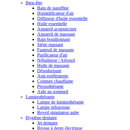
Bien-être
Bain de paraffine
Humidificateur d'air
Diffuseur d'huile essentielle
Huile essentielle
Appareil acupuncture
Appareil de massage
Bain bouillonnant
Siège massant
Fauteuil de massage
Purificateur d'air
Nébuliseur / Aérosol
Huile de massage
Désodorisant
Anti-ronflements
Ceinture chauffante
Pressothérapie
Aide au sommeil
Luminothérapie
Lampe de luminothérapie
Lampe infrarouge
Reveil simulateur aube
Hygiène dentaire
Jet dentaire
Brosse à dents électrique