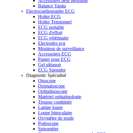
Accessoires pèse personne
Balance Tanita
Electrocardiographe ECG
Holter ECG
Holter Tensionnel
ECG portable
ECG d'effort
ECG vétérinaire
Electrodes ecg
Moniteur de surveillance
Accessoires ECG
Papier pour ECG
Gel ultrason
ECG Spengler
Diagnostic Spécialisé
Otoscope
Dermatoscope
Ophtalmoscope
Matériel ophtalmologie
Trousse combinée
Lampe loupe
Loupe binoculaire
Oxymètre de pouls
Podoscope
Spiromètre