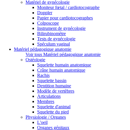
Matériel de gynécologie
Moniteur fœtal / cardiotocographe
Doppler
Papier pour cardiotocographes
Colposcope
Instrument de gynécologie
Bilirubinomètre
Tests de gynécologie
Spéculum vaginal
Matériel pédagogique anatomie
Voir tous Matériel pédagogique anatomie
Ostéologie
Squelette humain anatomique
Crâne humain anatomique
Rachis
Squelette bassin
Dentition humaine
Modèle de vertèbres
Articulations
Membres
Squelette d'animal
Squelette du pied
Physiologie / Organes
L'oeil
Organes génitaux