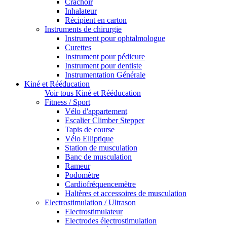
Crachoir
Inhalateur
Récipient en carton
Instruments de chirurgie
Instrument pour ophtalmologue
Curettes
Instrument pour pédicure
Instrument pour dentiste
Instrumentation Générale
Kiné et Rééducation
Voir tous Kiné et Rééducation
Fitness / Sport
Vélo d'appartement
Escalier Climber Stepper
Tapis de course
Vélo Elliptique
Station de musculation
Banc de musculation
Rameur
Podomètre
Cardiofréquencemètre
Haltères et accessoires de musculation
Electrostimulation / Ultrason
Electrostimulateur
Electrodes électrostimulation