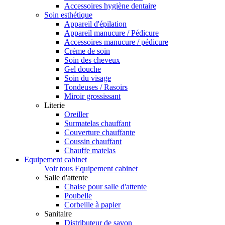
Accessoires hygiène dentaire
Soin esthétique
Appareil d'épilation
Appareil manucure / Pédicure
Accessoires manucure / pédicure
Crème de soin
Soin des cheveux
Gel douche
Soin du visage
Tondeuses / Rasoirs
Miroir grossissant
Literie
Oreiller
Surmatelas chauffant
Couverture chauffante
Coussin chauffant
Chauffe matelas
Equipement cabinet
Voir tous Equipement cabinet
Salle d'attente
Chaise pour salle d'attente
Poubelle
Corbeille à papier
Sanitaire
Distributeur de savon