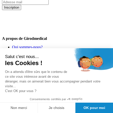
Inscription
5% de remise valable sur votre prochaine commande de matériel
médical !
Offres promotionnelles, nouveautés, dernières tendances : soyez les
premiers informés !
A propos de Girodmedical
Qui sommes-nous?
Mandats administratifs Chorus
Le Blog de GirodMedical
Salut c'est nous...
Nos engagements
les Cookies !
Offre spéciale étudiants
Demande de devis
On a attendu d'être sûrs que le contenu de
Bon de commande PDF
ce site vous intéresse avant de vous
Découvrez Doctolib pour les médecins
déranger, mais on aimerait bien vous accompagner pendant votre
Découvrez Doctolib : le logiciel kiné
visite...
C'est OK pour vous ?
Consentements certifiés par
Non merci
Je choisis
OK pour moi