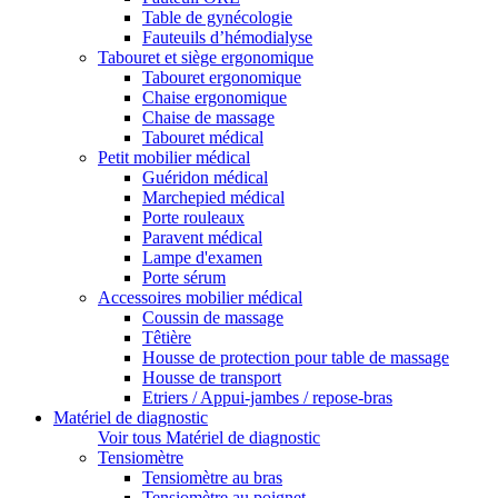
Table de gynécologie
Fauteuils d’hémodialyse
Tabouret et siège ergonomique
Tabouret ergonomique
Chaise ergonomique
Chaise de massage
Tabouret médical
Petit mobilier médical
Guéridon médical
Marchepied médical
Porte rouleaux
Paravent médical
Lampe d'examen
Porte sérum
Accessoires mobilier médical
Coussin de massage
Têtière
Housse de protection pour table de massage
Housse de transport
Etriers / Appui-jambes / repose-bras
Matériel de diagnostic
Voir tous Matériel de diagnostic
Tensiomètre
Tensiomètre au bras
Tensiomètre au poignet