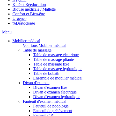
Kiné et Rééducation
Blouse médicale / Mallette
Confort et Bien-être
Urgence
%
Déstockage
Menu
Mobilier médical
Voir tous Mobilier médical
Table de massage
Table de massage électrique
Table de massage pliante
Table de massage fixe
Table de massage hydraulique
Table de bobath
Ensemble de mobilier médical
Divan d'examen
Divan d'examen fixe
Divan d'examen électrique
Divan d'examen hydraulique
Fauteuil d'examen médical
Fauteuil de podologie
Fauteuil de prélèvement
Fauteuil ORL