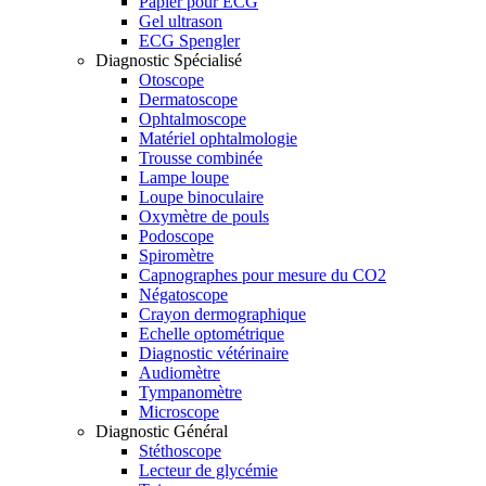
Papier pour ECG
Gel ultrason
ECG Spengler
Diagnostic Spécialisé
Otoscope
Dermatoscope
Ophtalmoscope
Matériel ophtalmologie
Trousse combinée
Lampe loupe
Loupe binoculaire
Oxymètre de pouls
Podoscope
Spiromètre
Capnographes pour mesure du CO2
Négatoscope
Crayon dermographique
Echelle optométrique
Diagnostic vétérinaire
Audiomètre
Tympanomètre
Microscope
Diagnostic Général
Stéthoscope
Lecteur de glycémie