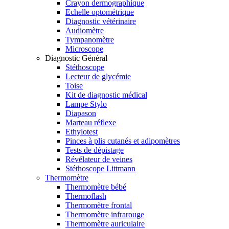
Crayon dermographique
Echelle optométrique
Diagnostic vétérinaire
Audiomètre
Tympanomètre
Microscope
Diagnostic Général
Stéthoscope
Lecteur de glycémie
Toise
Kit de diagnostic médical
Lampe Stylo
Diapason
Marteau réflexe
Ethylotest
Pinces à plis cutanés et adipomètres
Tests de dépistage
Révélateur de veines
Stéthoscope Littmann
Thermomètre
Thermomètre bébé
Thermoflash
Thermomètre frontal
Thermomètre infrarouge
Thermomètre auriculaire