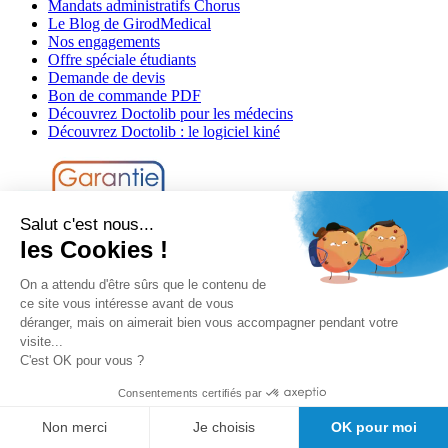
Mandats administratifs Chorus
Le Blog de GirodMedical
Nos engagements
Offre spéciale étudiants
Demande de devis
Bon de commande PDF
Découvrez Doctolib pour les médecins
Découvrez Doctolib : le logiciel kiné
Salut c'est nous...
les Cookies !
On a attendu d'être sûrs que le contenu de
Besoin d'aide?
ce site vous intéresse avant de vous
déranger, mais on aimerait bien vous accompagner pendant votre
Conditions générales de vente
visite...
Politique de confidentialité
C'est OK pour vous ?
Informations légales
Informations de livraison
Consentements certifiés par
Suivre mon colis
Informations de paiement
Non merci
Je choisis
OK pour moi
Materiovigilance