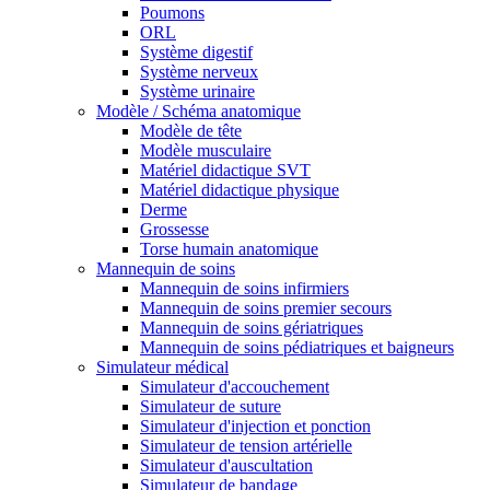
Poumons
ORL
Système digestif
Système nerveux
Système urinaire
Modèle / Schéma anatomique
Modèle de tête
Modèle musculaire
Matériel didactique SVT
Matériel didactique physique
Derme
Grossesse
Torse humain anatomique
Mannequin de soins
Mannequin de soins infirmiers
Mannequin de soins premier secours
Mannequin de soins gériatriques
Mannequin de soins pédiatriques et baigneurs
Simulateur médical
Simulateur d'accouchement
Simulateur de suture
Simulateur d'injection et ponction
Simulateur de tension artérielle
Simulateur d'auscultation
Simulateur de bandage