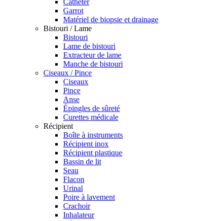
Cathéter
Garrot
Matériel de biopsie et drainage
Bistouri / Lame
Bistouri
Lame de bistouri
Extracteur de lame
Manche de bistouri
Ciseaux / Pince
Ciseaux
Pince
Anse
Épingles de sûreté
Curettes médicale
Récipient
Boîte à instruments
Récipient inox
Récipient plastique
Bassin de lit
Seau
Flacon
Urinal
Poire à lavement
Crachoir
Inhalateur