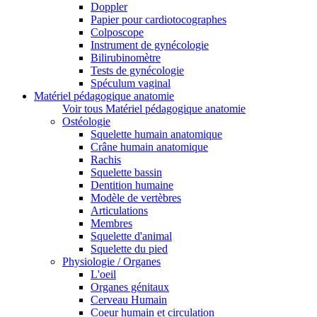
Doppler
Papier pour cardiotocographes
Colposcope
Instrument de gynécologie
Bilirubinomètre
Tests de gynécologie
Spéculum vaginal
Matériel pédagogique anatomie
Voir tous Matériel pédagogique anatomie
Ostéologie
Squelette humain anatomique
Crâne humain anatomique
Rachis
Squelette bassin
Dentition humaine
Modèle de vertèbres
Articulations
Membres
Squelette d'animal
Squelette du pied
Physiologie / Organes
L'oeil
Organes génitaux
Cerveau Humain
Coeur humain et circulation