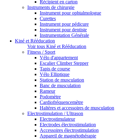
Récipient en carton
Instruments de chirurgie
Instrument pour ophtalmologue
Curettes
Instrument pour pédicure
Instrument pour dentiste
Instrumentation Générale
Kiné et Rééducation
Voir tous Kiné et Rééducation
Fitness / Sport
Vélo d'appartement
Escalier Climber Stepper
Tapis de course
Vélo Elliptique
Station de musculation
Banc de musculation
Rameur
Podomètre
Cardiofréquencemètre
Haltères et accessoires de musculation
Electrostimulation / Ultrason
Electrostimulateur
Electrodes électrostimulation
Accessoires électrostimulation
Appareil de magnétothérapie