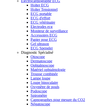
Electrocardiographe ECG
Holter ECG
Holter Tensionnel
ECG portable
ECG d'effort
ECG vétérinaire
Electrodes ecg
Moniteur de surveillance
Accessoires ECG
Papier pour ECG
Gel ultrason
ECG Spengler
Diagnostic Spécialisé
Otoscope
Dermatoscope
Ophtalmoscope
Matériel ophtalmologie
Trousse combinée
Lampe loupe
Loupe binoculaire
Oxymètre de pouls
Podoscope
Spiromètre
Capnographes pour mesure du CO2
Négatoscope