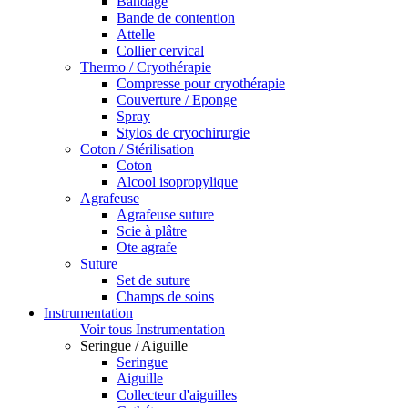
Bandage
Bande de contention
Attelle
Collier cervical
Thermo / Cryothérapie
Compresse pour cryothérapie
Couverture / Eponge
Spray
Stylos de cryochirurgie
Coton / Stérilisation
Coton
Alcool isopropylique
Agrafeuse
Agrafeuse suture
Scie à plâtre
Ote agrafe
Suture
Set de suture
Champs de soins
Instrumentation
Voir tous Instrumentation
Seringue / Aiguille
Seringue
Aiguille
Collecteur d'aiguilles