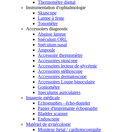
Thermomètre digital
Instrumentation d'ophtalmologie
Skiascope
Lampe à fente
Tonomètre
Accessoires diagnostic
Abaisse langue
Spéculum ORL
Spéculum nasal
Ampoule
Accessoire thermomètre
Accessoires otoscope
Accessoires lecteur de glycémie
Accessoires stéthoscope
Accessoires dermatoscope
Accessoires Loupe binoculaire
Goniomètre
Speculums auriculaires
Imagerie médicale
Echographes - écho-doppler
Papier d'imprimante échographe
Bladder scanner
Endoscopie
Matériel de gynécologie
Moniteur fœtal / cardiotocographe