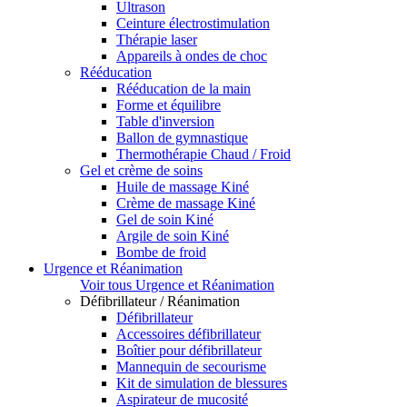
Ultrason
Ceinture électrostimulation
Thérapie laser
Appareils à ondes de choc
Rééducation
Rééducation de la main
Forme et équilibre
Table d'inversion
Ballon de gymnastique
Thermothérapie Chaud / Froid
Gel et crème de soins
Huile de massage Kiné
Crème de massage Kiné
Gel de soin Kiné
Argile de soin Kiné
Bombe de froid
Urgence et Réanimation
Voir tous Urgence et Réanimation
Défibrillateur / Réanimation
Défibrillateur
Accessoires défibrillateur
Boîtier pour défibrillateur
Mannequin de secourisme
Kit de simulation de blessures
Aspirateur de mucosité