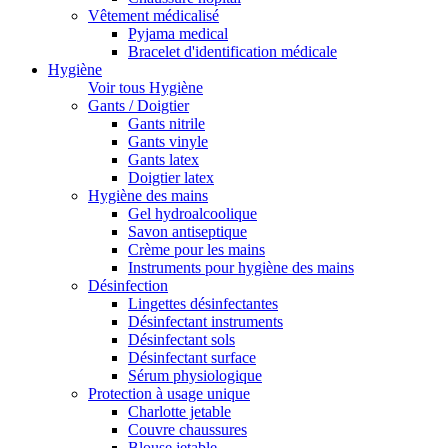
Vêtement médicalisé
Pyjama medical
Bracelet d'identification médicale
Hygiène
Voir tous Hygiène
Gants / Doigtier
Gants nitrile
Gants vinyle
Gants latex
Doigtier latex
Hygiène des mains
Gel hydroalcoolique
Savon antiseptique
Crème pour les mains
Instruments pour hygiène des mains
Désinfection
Lingettes désinfectantes
Désinfectant instruments
Désinfectant sols
Désinfectant surface
Sérum physiologique
Protection à usage unique
Charlotte jetable
Couvre chaussures
Blouse jetable