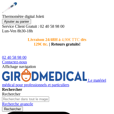
Thermomètre digital Joleti
Ajouter au panier
Service Client
Gratuit : 02 40 58 98 00
Lun-Ven 8h30-18h
Livraison 24/48H à
4,90€ TTC
dès
Nouvea
129€ ttc.
|
Retours gratuits!
téléphoni
conseiller
02 40 58 98 00
Contactez-nous
Affichage navigation
Le matériel
médical pour professionnels et particuliers
Rechercher
Rechercher
Recherche avancée
Rechercher