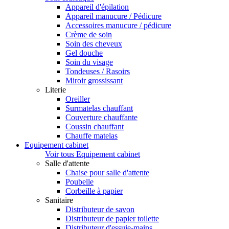
Appareil d'épilation
Appareil manucure / Pédicure
Accessoires manucure / pédicure
Crème de soin
Soin des cheveux
Gel douche
Soin du visage
Tondeuses / Rasoirs
Miroir grossissant
Literie
Oreiller
Surmatelas chauffant
Couverture chauffante
Coussin chauffant
Chauffe matelas
Equipement cabinet
Voir tous Equipement cabinet
Salle d'attente
Chaise pour salle d'attente
Poubelle
Corbeille à papier
Sanitaire
Distributeur de savon
Distributeur de papier toilette
Distributeur d'essuie-mains