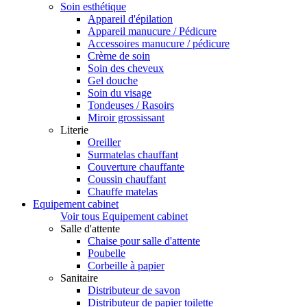
Soin esthétique
Appareil d'épilation
Appareil manucure / Pédicure
Accessoires manucure / pédicure
Crème de soin
Soin des cheveux
Gel douche
Soin du visage
Tondeuses / Rasoirs
Miroir grossissant
Literie
Oreiller
Surmatelas chauffant
Couverture chauffante
Coussin chauffant
Chauffe matelas
Equipement cabinet
Voir tous Equipement cabinet
Salle d'attente
Chaise pour salle d'attente
Poubelle
Corbeille à papier
Sanitaire
Distributeur de savon
Distributeur de papier toilette