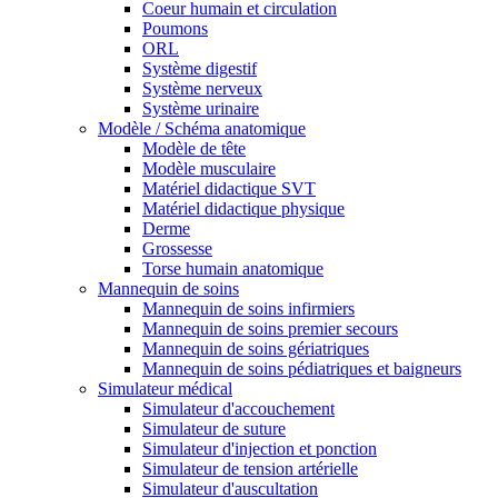
Coeur humain et circulation
Poumons
ORL
Système digestif
Système nerveux
Système urinaire
Modèle / Schéma anatomique
Modèle de tête
Modèle musculaire
Matériel didactique SVT
Matériel didactique physique
Derme
Grossesse
Torse humain anatomique
Mannequin de soins
Mannequin de soins infirmiers
Mannequin de soins premier secours
Mannequin de soins gériatriques
Mannequin de soins pédiatriques et baigneurs
Simulateur médical
Simulateur d'accouchement
Simulateur de suture
Simulateur d'injection et ponction
Simulateur de tension artérielle
Simulateur d'auscultation