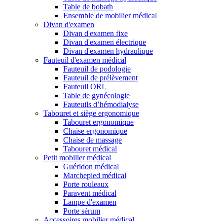
Table de bobath
Ensemble de mobilier médical
Divan d'examen
Divan d'examen fixe
Divan d'examen électrique
Divan d'examen hydraulique
Fauteuil d'examen médical
Fauteuil de podologie
Fauteuil de prélèvement
Fauteuil ORL
Table de gynécologie
Fauteuils d’hémodialyse
Tabouret et siège ergonomique
Tabouret ergonomique
Chaise ergonomique
Chaise de massage
Tabouret médical
Petit mobilier médical
Guéridon médical
Marchepied médical
Porte rouleaux
Paravent médical
Lampe d'examen
Porte sérum
Accessoires mobilier médical