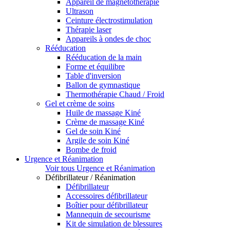
Appareil de magnétothérapie
Ultrason
Ceinture électrostimulation
Thérapie laser
Appareils à ondes de choc
Rééducation
Rééducation de la main
Forme et équilibre
Table d'inversion
Ballon de gymnastique
Thermothérapie Chaud / Froid
Gel et crème de soins
Huile de massage Kiné
Crème de massage Kiné
Gel de soin Kiné
Argile de soin Kiné
Bombe de froid
Urgence et Réanimation
Voir tous Urgence et Réanimation
Défibrillateur / Réanimation
Défibrillateur
Accessoires défibrillateur
Boîtier pour défibrillateur
Mannequin de secourisme
Kit de simulation de blessures