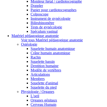
Moniteur fœtal / cardiotocographe
Doppler
Papier pour cardiotocographes
Colposcope
Instrument de gynécologie
Bilirubinomètre
Tests de gynécologie
Spéculum vaginal
Matériel pédagogique anatomie
Voir tous Matériel pédagogique anatomie
Ostéologie
Squelette humain anatomique
Crâne humain anatomique
Rachis
Squelette bassin
Dentition humaine
Modèle de vertèbres
Articulations
Membres
Squelette d'animal
Squelette du pied
Physiologie / Organes
L'oeil
Organes génitaux
Cerveau Humain