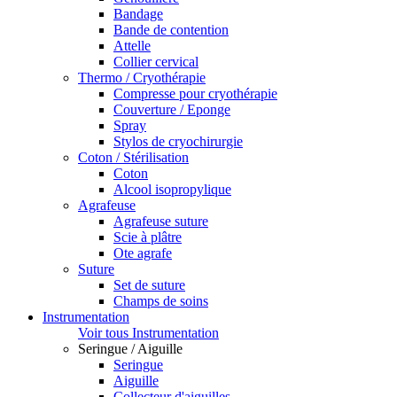
Bandage
Bande de contention
Attelle
Collier cervical
Thermo / Cryothérapie
Compresse pour cryothérapie
Couverture / Eponge
Spray
Stylos de cryochirurgie
Coton / Stérilisation
Coton
Alcool isopropylique
Agrafeuse
Agrafeuse suture
Scie à plâtre
Ote agrafe
Suture
Set de suture
Champs de soins
Instrumentation
Voir tous Instrumentation
Seringue / Aiguille
Seringue
Aiguille
Collecteur d'aiguilles