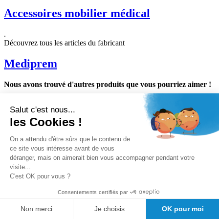
Accessoires mobilier médical
.
Découvrez tous les articles du fabricant
Mediprem
Nous avons trouvé d'autres produits que vous pourriez aimer !
Salut c'est nous...
les Cookies !
Nos avantages clients
Conseil avant vente
On a attendu d'être sûrs que le contenu de
Meilleurs prix du web
ce site vous intéresse avant de vous
Expedition sous 24/48h
Des
déranger, mais on aimerait bien vous accompagner pendant votre
milliers de références de marque au meilleur prix.
visite...
Satisfaction client Girodmedical
C'est OK pour vous ?
Consentements certifiés par
Non merci
Je choisis
OK pour moi