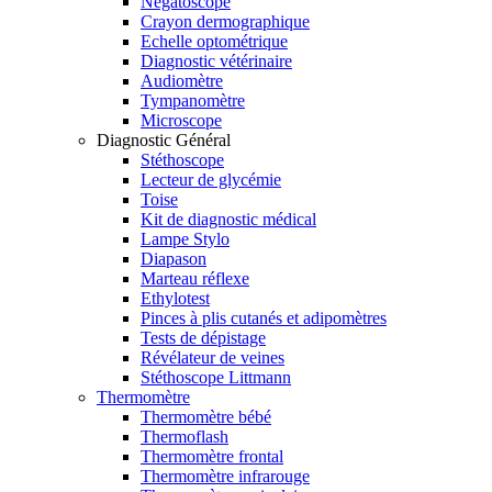
Négatoscope
Crayon dermographique
Echelle optométrique
Diagnostic vétérinaire
Audiomètre
Tympanomètre
Microscope
Diagnostic Général
Stéthoscope
Lecteur de glycémie
Toise
Kit de diagnostic médical
Lampe Stylo
Diapason
Marteau réflexe
Ethylotest
Pinces à plis cutanés et adipomètres
Tests de dépistage
Révélateur de veines
Stéthoscope Littmann
Thermomètre
Thermomètre bébé
Thermoflash
Thermomètre frontal
Thermomètre infrarouge