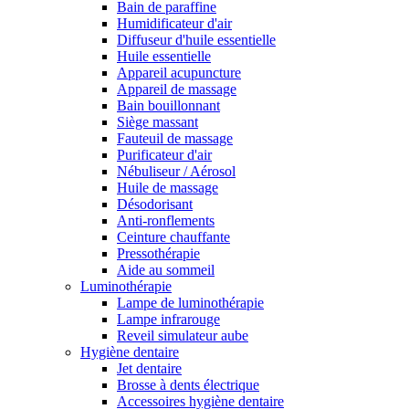
Bain de paraffine
Humidificateur d'air
Diffuseur d'huile essentielle
Huile essentielle
Appareil acupuncture
Appareil de massage
Bain bouillonnant
Siège massant
Fauteuil de massage
Purificateur d'air
Nébuliseur / Aérosol
Huile de massage
Désodorisant
Anti-ronflements
Ceinture chauffante
Pressothérapie
Aide au sommeil
Luminothérapie
Lampe de luminothérapie
Lampe infrarouge
Reveil simulateur aube
Hygiène dentaire
Jet dentaire
Brosse à dents électrique
Accessoires hygiène dentaire