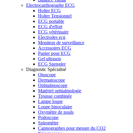
Electrocardiographe ECG
Holter ECG
Holter Tensionnel
ECG portable
ECG d'effort
ECG vétérinaire
Electrodes ecg
Moniteur de surveillance
Accessoires ECG
Papier pour ECG
Gel ultrason
ECG Spengler
Diagnostic Spécialisé
Otoscope
Dermatoscope
Ophtalmoscope
Matériel ophtalmologie
Trousse combinée
Lampe loupe
Loupe binoculaire
Oxymètre de pouls
Podoscope
Spiromètre
Capnographes pour mesure du CO2