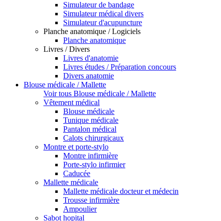
Simulateur de bandage
Simulateur médical divers
Simulateur d'acupuncture
Planche anatomique / Logiciels
Planche anatomique
Livres / Divers
Livres d'anatomie
Livres études / Préparation concours
Divers anatomie
Blouse médicale / Mallette
Voir tous Blouse médicale / Mallette
Vêtement médical
Blouse médicale
Tunique médicale
Pantalon médical
Calots chirurgicaux
Montre et porte-stylo
Montre infirmière
Porte-stylo infirmier
Caducée
Mallette médicale
Mallette médicale docteur et médecin
Trousse infirmière
Ampoulier
Sabot hopital