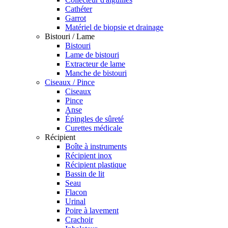
Cathéter
Garrot
Matériel de biopsie et drainage
Bistouri / Lame
Bistouri
Lame de bistouri
Extracteur de lame
Manche de bistouri
Ciseaux / Pince
Ciseaux
Pince
Anse
Épingles de sûreté
Curettes médicale
Récipient
Boîte à instruments
Récipient inox
Récipient plastique
Bassin de lit
Seau
Flacon
Urinal
Poire à lavement
Crachoir