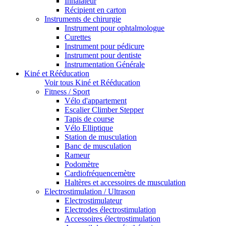
Inhalateur
Récipient en carton
Instruments de chirurgie
Instrument pour ophtalmologue
Curettes
Instrument pour pédicure
Instrument pour dentiste
Instrumentation Générale
Kiné et Rééducation
Voir tous Kiné et Rééducation
Fitness / Sport
Vélo d'appartement
Escalier Climber Stepper
Tapis de course
Vélo Elliptique
Station de musculation
Banc de musculation
Rameur
Podomètre
Cardiofréquencemètre
Haltères et accessoires de musculation
Electrostimulation / Ultrason
Electrostimulateur
Electrodes électrostimulation
Accessoires électrostimulation