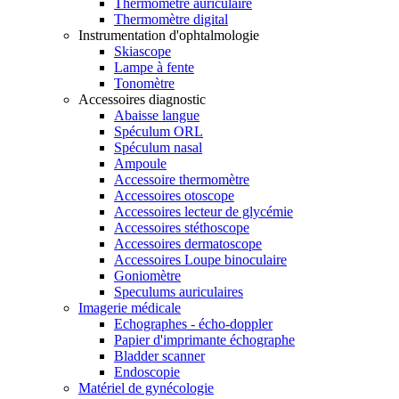
Thermomètre auriculaire
Thermomètre digital
Instrumentation d'ophtalmologie
Skiascope
Lampe à fente
Tonomètre
Accessoires diagnostic
Abaisse langue
Spéculum ORL
Spéculum nasal
Ampoule
Accessoire thermomètre
Accessoires otoscope
Accessoires lecteur de glycémie
Accessoires stéthoscope
Accessoires dermatoscope
Accessoires Loupe binoculaire
Goniomètre
Speculums auriculaires
Imagerie médicale
Echographes - écho-doppler
Papier d'imprimante échographe
Bladder scanner
Endoscopie
Matériel de gynécologie