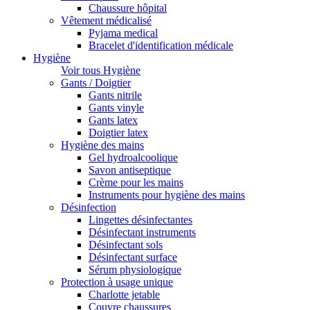
Chaussure hôpital
Vêtement médicalisé
Pyjama medical
Bracelet d'identification médicale
Hygiène
Voir tous Hygiène
Gants / Doigtier
Gants nitrile
Gants vinyle
Gants latex
Doigtier latex
Hygiène des mains
Gel hydroalcoolique
Savon antiseptique
Crème pour les mains
Instruments pour hygiène des mains
Désinfection
Lingettes désinfectantes
Désinfectant instruments
Désinfectant sols
Désinfectant surface
Sérum physiologique
Protection à usage unique
Charlotte jetable
Couvre chaussures