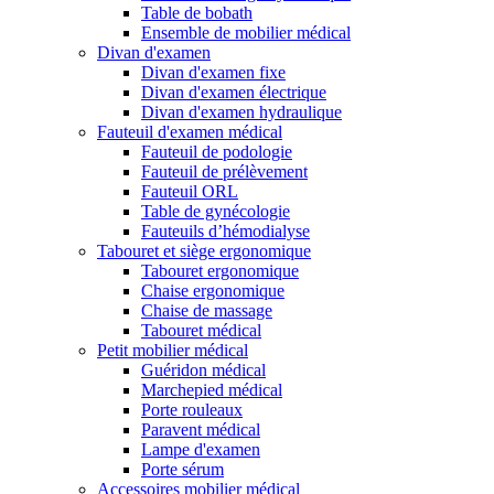
Table de bobath
Ensemble de mobilier médical
Divan d'examen
Divan d'examen fixe
Divan d'examen électrique
Divan d'examen hydraulique
Fauteuil d'examen médical
Fauteuil de podologie
Fauteuil de prélèvement
Fauteuil ORL
Table de gynécologie
Fauteuils d’hémodialyse
Tabouret et siège ergonomique
Tabouret ergonomique
Chaise ergonomique
Chaise de massage
Tabouret médical
Petit mobilier médical
Guéridon médical
Marchepied médical
Porte rouleaux
Paravent médical
Lampe d'examen
Porte sérum
Accessoires mobilier médical