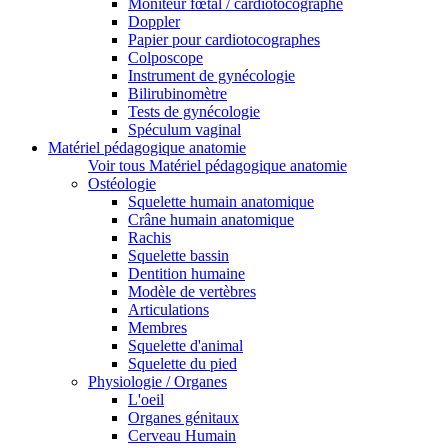
Moniteur fœtal / cardiotocographe
Doppler
Papier pour cardiotocographes
Colposcope
Instrument de gynécologie
Bilirubinomètre
Tests de gynécologie
Spéculum vaginal
Matériel pédagogique anatomie
Voir tous Matériel pédagogique anatomie
Ostéologie
Squelette humain anatomique
Crâne humain anatomique
Rachis
Squelette bassin
Dentition humaine
Modèle de vertèbres
Articulations
Membres
Squelette d'animal
Squelette du pied
Physiologie / Organes
L'oeil
Organes génitaux
Cerveau Humain