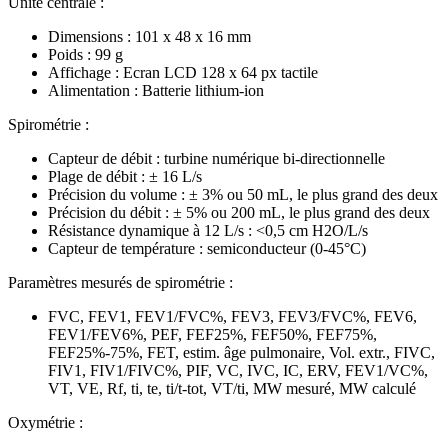
Unité centrale :
Dimensions : 101 x 48 x 16 mm
Poids : 99 g
Affichage : Ecran LCD 128 x 64 px tactile
Alimentation : Batterie lithium-ion
Spirométrie :
Capteur de débit : turbine numérique bi-directionnelle
Plage de débit : ± 16 L/s
Précision du volume : ± 3% ou 50 mL, le plus grand des deux
Précision du débit : ± 5% ou 200 mL, le plus grand des deux
Résistance dynamique à 12 L/s : <0,5 cm H2O/L/s
Capteur de température : semiconducteur (0-45°C)
Paramètres mesurés de spirométrie :
FVC, FEV1, FEV1/FVC%, FEV3, FEV3/FVC%, FEV6,
FEV1/FEV6%, PEF, FEF25%, FEF50%, FEF75%,
FEF25%-75%, FET, estim. âge pulmonaire, Vol. extr., FIVC,
FIV1, FIV1/FIVC%, PIF, VC, IVC, IC, ERV, FEV1/VC%,
VT, VE, Rf, ti, te, ti/t-tot, VT/ti, MW mesuré, MW calculé
Oxymétrie :