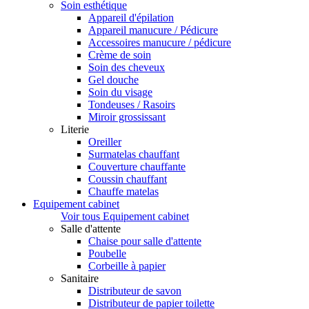
Soin esthétique
Appareil d'épilation
Appareil manucure / Pédicure
Accessoires manucure / pédicure
Crème de soin
Soin des cheveux
Gel douche
Soin du visage
Tondeuses / Rasoirs
Miroir grossissant
Literie
Oreiller
Surmatelas chauffant
Couverture chauffante
Coussin chauffant
Chauffe matelas
Equipement cabinet
Voir tous Equipement cabinet
Salle d'attente
Chaise pour salle d'attente
Poubelle
Corbeille à papier
Sanitaire
Distributeur de savon
Distributeur de papier toilette