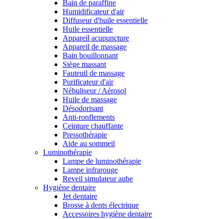
Bain de paraffine
Humidificateur d'air
Diffuseur d'huile essentielle
Huile essentielle
Appareil acupuncture
Appareil de massage
Bain bouillonnant
Siège massant
Fauteuil de massage
Purificateur d'air
Nébuliseur / Aérosol
Huile de massage
Désodorisant
Anti-ronflements
Ceinture chauffante
Pressothérapie
Aide au sommeil
Luminothérapie
Lampe de luminothérapie
Lampe infrarouge
Reveil simulateur aube
Hygiène dentaire
Jet dentaire
Brosse à dents électrique
Accessoires hygiène dentaire