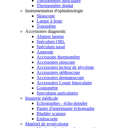
Thermomètre auriculaire
Thermomètre digital
Instrumentation d'ophtalmologie
Skiascope
Lampe à fente
Tonomètre
Accessoires diagnostic
Abaisse langue
Spéculum ORL
Spéculum nasal
Ampoule
Accessoire thermomètre
Accessoires otoscope
Accessoires lecteur de glycémie
Accessoires stéthoscope
Accessoires dermatoscope
Accessoires Loupe binoculaire
Goniomètre
Speculums auriculaires
Imagerie médicale
Echographes - écho-doppler
Papier d'imprimante échographe
Bladder scanner
Endoscopie
Matériel de gynécologie