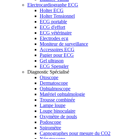
Electrocardiographe ECG
Holter ECG
Holter Tensionnel
ECG portable
ECG d'effort
ECG vétérinaire
Electrodes ecg
Moniteur de surveillance
Accessoires ECG
Papier pour ECG
Gel ultrason
ECG Spengler
Diagnostic Spécialisé
Otoscope
Dermatoscope
Ophtalmoscope
Matériel ophtalmologie
Trousse combinée
Lampe loupe
Loupe binoculaire
Oxymètre de pouls
Podoscope
Spiromètre
Capnographes pour mesure du CO2
Négatoscope