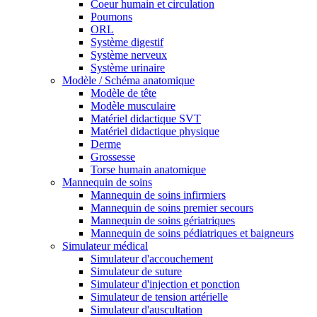
Coeur humain et circulation
Poumons
ORL
Système digestif
Système nerveux
Système urinaire
Modèle / Schéma anatomique
Modèle de tête
Modèle musculaire
Matériel didactique SVT
Matériel didactique physique
Derme
Grossesse
Torse humain anatomique
Mannequin de soins
Mannequin de soins infirmiers
Mannequin de soins premier secours
Mannequin de soins gériatriques
Mannequin de soins pédiatriques et baigneurs
Simulateur médical
Simulateur d'accouchement
Simulateur de suture
Simulateur d'injection et ponction
Simulateur de tension artérielle
Simulateur d'auscultation