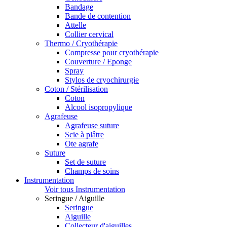
Bandage
Bande de contention
Attelle
Collier cervical
Thermo / Cryothérapie
Compresse pour cryothérapie
Couverture / Eponge
Spray
Stylos de cryochirurgie
Coton / Stérilisation
Coton
Alcool isopropylique
Agrafeuse
Agrafeuse suture
Scie à plâtre
Ote agrafe
Suture
Set de suture
Champs de soins
Instrumentation
Voir tous Instrumentation
Seringue / Aiguille
Seringue
Aiguille
Collecteur d'aiguilles