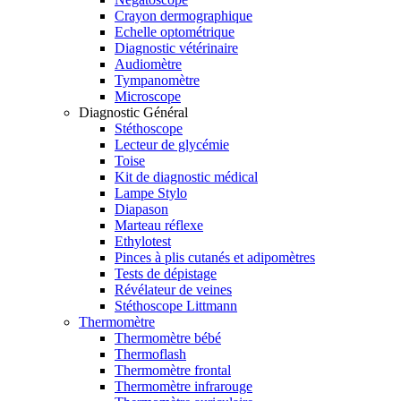
Crayon dermographique
Echelle optométrique
Diagnostic vétérinaire
Audiomètre
Tympanomètre
Microscope
Diagnostic Général
Stéthoscope
Lecteur de glycémie
Toise
Kit de diagnostic médical
Lampe Stylo
Diapason
Marteau réflexe
Ethylotest
Pinces à plis cutanés et adipomètres
Tests de dépistage
Révélateur de veines
Stéthoscope Littmann
Thermomètre
Thermomètre bébé
Thermoflash
Thermomètre frontal
Thermomètre infrarouge