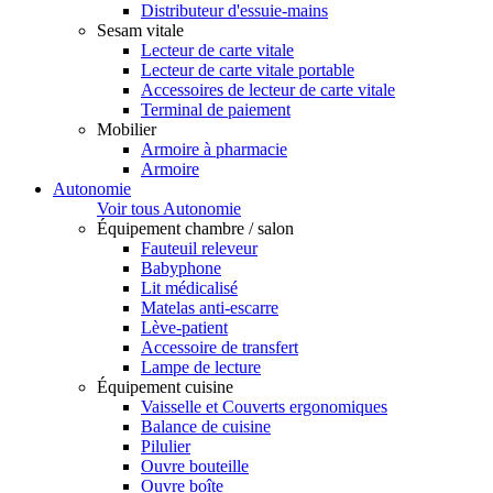
Distributeur d'essuie-mains
Sesam vitale
Lecteur de carte vitale
Lecteur de carte vitale portable
Accessoires de lecteur de carte vitale
Terminal de paiement
Mobilier
Armoire à pharmacie
Armoire
Autonomie
Voir tous Autonomie
Équipement chambre / salon
Fauteuil releveur
Babyphone
Lit médicalisé
Matelas anti-escarre
Lève-patient
Accessoire de transfert
Lampe de lecture
Équipement cuisine
Vaisselle et Couverts ergonomiques
Balance de cuisine
Pilulier
Ouvre bouteille
Ouvre boîte