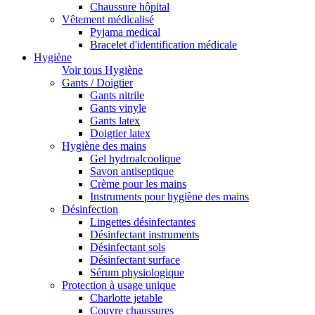
Chaussure hôpital
Vêtement médicalisé
Pyjama medical
Bracelet d'identification médicale
Hygiène
Voir tous Hygiène
Gants / Doigtier
Gants nitrile
Gants vinyle
Gants latex
Doigtier latex
Hygiène des mains
Gel hydroalcoolique
Savon antiseptique
Crème pour les mains
Instruments pour hygiène des mains
Désinfection
Lingettes désinfectantes
Désinfectant instruments
Désinfectant sols
Désinfectant surface
Sérum physiologique
Protection à usage unique
Charlotte jetable
Couvre chaussures