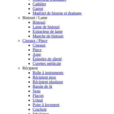
Cathéter
Garrot
Matériel de biopsie et drainage
Bistouri / Lame
Bistouri
Lame de bistouri
Extracteur de lame
Manche de bistouri
Ciseaux / Pince
Ciseaux
Pince
Anse
Épingles de sûreté
Curettes médicale
Récipient
Boîte à instruments
Récipient inox
Récipient plastique
Bassin de lit
Seau
Flacon
Urinal
Poire à lavement
Crachoir
Inhalateur