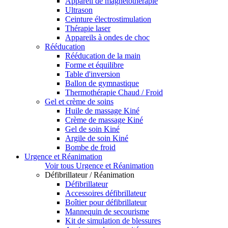
Appareil de magnétothérapie
Ultrason
Ceinture électrostimulation
Thérapie laser
Appareils à ondes de choc
Rééducation
Rééducation de la main
Forme et équilibre
Table d'inversion
Ballon de gymnastique
Thermothérapie Chaud / Froid
Gel et crème de soins
Huile de massage Kiné
Crème de massage Kiné
Gel de soin Kiné
Argile de soin Kiné
Bombe de froid
Urgence et Réanimation
Voir tous Urgence et Réanimation
Défibrillateur / Réanimation
Défibrillateur
Accessoires défibrillateur
Boîtier pour défibrillateur
Mannequin de secourisme
Kit de simulation de blessures