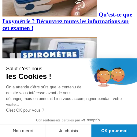
Qu'est-ce que
l'oxymétrie ? Découvrez toutes les informations sur
cet examen !
Salut c'est nous...
les Cookies !
Spiromètre :
On a attendu d'être sûrs que le contenu de
pour quelle utilisation ?
ce site vous intéresse avant de vous
déranger, mais on aimerait bien vous accompagner pendant votre
Retrouvez ce produit dans
Oxymètre de pouls
et
visite...
C'est OK pour vous ?
Diagnostic Spécialisé
Consentements certifiés par
.
Non merci
Je choisis
OK pour moi
Découvrez tous les articles du fabricant