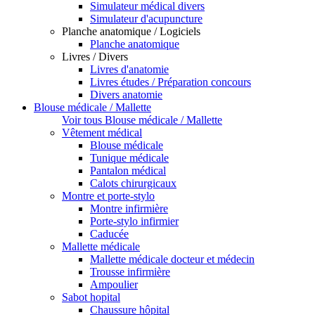
Simulateur médical divers
Simulateur d'acupuncture
Planche anatomique / Logiciels
Planche anatomique
Livres / Divers
Livres d'anatomie
Livres études / Préparation concours
Divers anatomie
Blouse médicale / Mallette
Voir tous Blouse médicale / Mallette
Vêtement médical
Blouse médicale
Tunique médicale
Pantalon médical
Calots chirurgicaux
Montre et porte-stylo
Montre infirmière
Porte-stylo infirmier
Caducée
Mallette médicale
Mallette médicale docteur et médecin
Trousse infirmière
Ampoulier
Sabot hopital
Chaussure hôpital