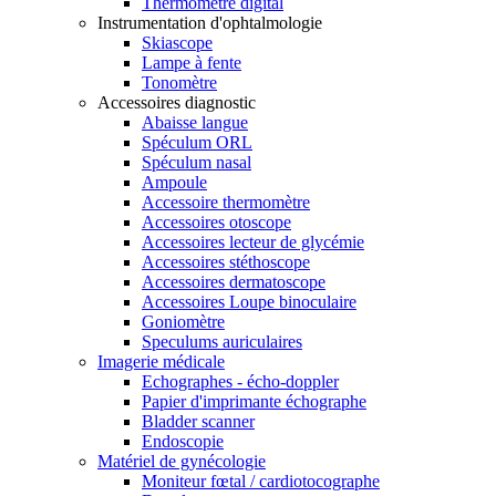
Thermomètre digital
Instrumentation d'ophtalmologie
Skiascope
Lampe à fente
Tonomètre
Accessoires diagnostic
Abaisse langue
Spéculum ORL
Spéculum nasal
Ampoule
Accessoire thermomètre
Accessoires otoscope
Accessoires lecteur de glycémie
Accessoires stéthoscope
Accessoires dermatoscope
Accessoires Loupe binoculaire
Goniomètre
Speculums auriculaires
Imagerie médicale
Echographes - écho-doppler
Papier d'imprimante échographe
Bladder scanner
Endoscopie
Matériel de gynécologie
Moniteur fœtal / cardiotocographe