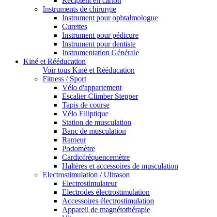
Récipient en carton
Instruments de chirurgie
Instrument pour ophtalmologue
Curettes
Instrument pour pédicure
Instrument pour dentiste
Instrumentation Générale
Kiné et Rééducation
Voir tous Kiné et Rééducation
Fitness / Sport
Vélo d'appartement
Escalier Climber Stepper
Tapis de course
Vélo Elliptique
Station de musculation
Banc de musculation
Rameur
Podomètre
Cardiofréquencemètre
Haltères et accessoires de musculation
Electrostimulation / Ultrason
Electrostimulateur
Electrodes électrostimulation
Accessoires électrostimulation
Appareil de magnétothérapie