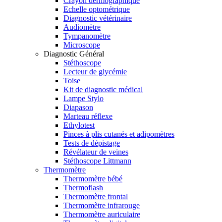
Crayon dermographique
Echelle optométrique
Diagnostic vétérinaire
Audiomètre
Tympanomètre
Microscope
Diagnostic Général
Stéthoscope
Lecteur de glycémie
Toise
Kit de diagnostic médical
Lampe Stylo
Diapason
Marteau réflexe
Ethylotest
Pinces à plis cutanés et adipomètres
Tests de dépistage
Révélateur de veines
Stéthoscope Littmann
Thermomètre
Thermomètre bébé
Thermoflash
Thermomètre frontal
Thermomètre infrarouge
Thermomètre auriculaire