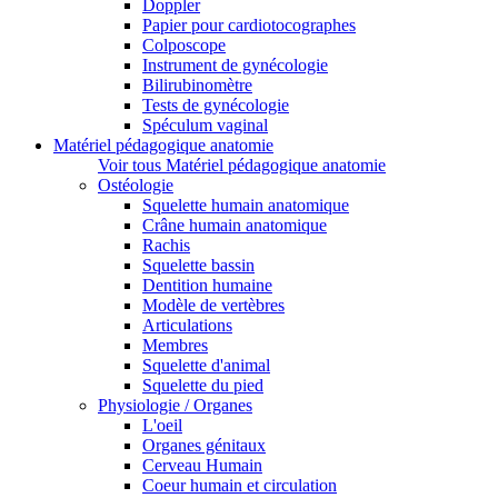
Doppler
Papier pour cardiotocographes
Colposcope
Instrument de gynécologie
Bilirubinomètre
Tests de gynécologie
Spéculum vaginal
Matériel pédagogique anatomie
Voir tous Matériel pédagogique anatomie
Ostéologie
Squelette humain anatomique
Crâne humain anatomique
Rachis
Squelette bassin
Dentition humaine
Modèle de vertèbres
Articulations
Membres
Squelette d'animal
Squelette du pied
Physiologie / Organes
L'oeil
Organes génitaux
Cerveau Humain
Coeur humain et circulation