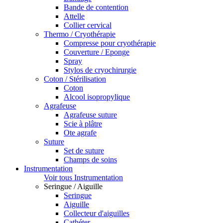
Bande de contention
Attelle
Collier cervical
Thermo / Cryothérapie
Compresse pour cryothérapie
Couverture / Eponge
Spray
Stylos de cryochirurgie
Coton / Stérilisation
Coton
Alcool isopropylique
Agrafeuse
Agrafeuse suture
Scie à plâtre
Ote agrafe
Suture
Set de suture
Champs de soins
Instrumentation
Voir tous Instrumentation
Seringue / Aiguille
Seringue
Aiguille
Collecteur d'aiguilles
Cathéter