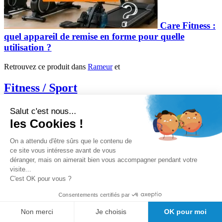
Care Fitness :
quel appareil de remise en forme pour quelle
utilisation ?
Retrouvez ce produit dans
Rameur
et
Fitness / Sport
.
Salut c'est nous...
Découvrez tous les articles du fabricant
les Cookies !
DKN
On a attendu d'être sûrs que le contenu de
ce site vous intéresse avant de vous
Nous avons trouvé d'autres produits que vous pourriez aimer !
déranger, mais on aimerait bien vous accompagner pendant votre
visite...
C'est OK pour vous ?
Consentements certifiés par
Nos avantages clients
Conseil avant vente
Non merci
Je choisis
OK pour moi
Meilleurs prix du web