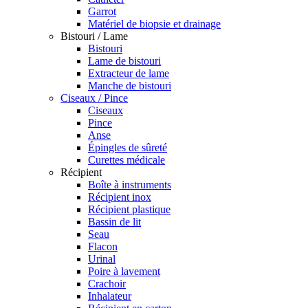
Garrot
Matériel de biopsie et drainage
Bistouri / Lame
Bistouri
Lame de bistouri
Extracteur de lame
Manche de bistouri
Ciseaux / Pince
Ciseaux
Pince
Anse
Épingles de sûreté
Curettes médicale
Récipient
Boîte à instruments
Récipient inox
Récipient plastique
Bassin de lit
Seau
Flacon
Urinal
Poire à lavement
Crachoir
Inhalateur