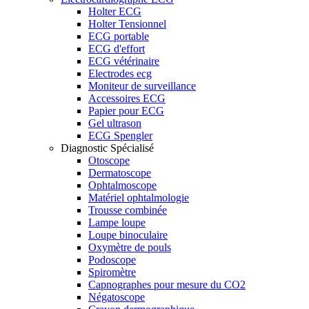
Holter ECG
Holter Tensionnel
ECG portable
ECG d'effort
ECG vétérinaire
Electrodes ecg
Moniteur de surveillance
Accessoires ECG
Papier pour ECG
Gel ultrason
ECG Spengler
Diagnostic Spécialisé
Otoscope
Dermatoscope
Ophtalmoscope
Matériel ophtalmologie
Trousse combinée
Lampe loupe
Loupe binoculaire
Oxymètre de pouls
Podoscope
Spiromètre
Capnographes pour mesure du CO2
Négatoscope