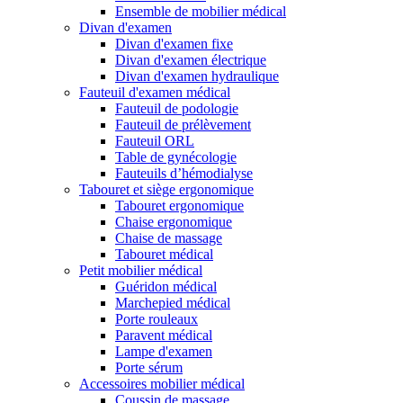
Ensemble de mobilier médical
Divan d'examen
Divan d'examen fixe
Divan d'examen électrique
Divan d'examen hydraulique
Fauteuil d'examen médical
Fauteuil de podologie
Fauteuil de prélèvement
Fauteuil ORL
Table de gynécologie
Fauteuils d’hémodialyse
Tabouret et siège ergonomique
Tabouret ergonomique
Chaise ergonomique
Chaise de massage
Tabouret médical
Petit mobilier médical
Guéridon médical
Marchepied médical
Porte rouleaux
Paravent médical
Lampe d'examen
Porte sérum
Accessoires mobilier médical
Coussin de massage