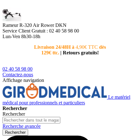
Rameur R-320 Air Rower DKN
Service Client
Gratuit : 02 40 58 98 00
Lun-Ven 8h30-18h
Livraison 24/48H à
4,90€ TTC
dès
Nouvea
129€ ttc.
|
Retours gratuits!
téléphoni
conseiller
02 40 58 98 00
Contactez-nous
Affichage navigation
Le matériel
médical pour professionnels et particuliers
Rechercher
Rechercher
Recherche avancée
Rechercher