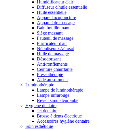
Humidificateur d'air
Diffuseur d'huile essentielle
Huile essentielle
Appareil acupuncture
Appareil de massage
Bain bouillonnant
Siège massant
Fauteuil de massage
Purificateur d'air
Nébuliseur / Aérosol
Huile de massage
Désodorisant
Anti-ronflements
Ceinture chauffante
Pressothérapie
Aide au sommeil
Luminothérapie
Lampe de luminothérapie
Lampe infrarouge
Reveil simulateur aube
Hygiène dentaire
Jet dentaire
Brosse à dents électrique
Accessoires hygiène dentaire
Soin esthétique