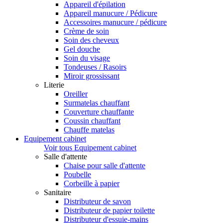
Appareil d'épilation
Appareil manucure / Pédicure
Accessoires manucure / pédicure
Crème de soin
Soin des cheveux
Gel douche
Soin du visage
Tondeuses / Rasoirs
Miroir grossissant
Literie
Oreiller
Surmatelas chauffant
Couverture chauffante
Coussin chauffant
Chauffe matelas
Equipement cabinet
Voir tous Equipement cabinet
Salle d'attente
Chaise pour salle d'attente
Poubelle
Corbeille à papier
Sanitaire
Distributeur de savon
Distributeur de papier toilette
Distributeur d'essuie-mains