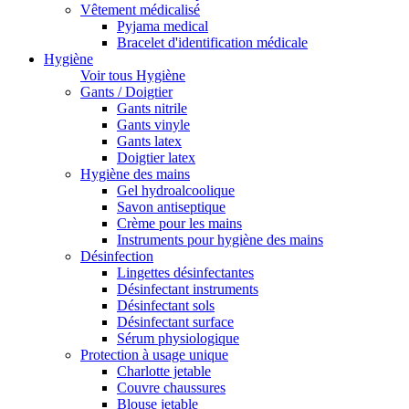
Vêtement médicalisé
Pyjama medical
Bracelet d'identification médicale
Hygiène
Voir tous Hygiène
Gants / Doigtier
Gants nitrile
Gants vinyle
Gants latex
Doigtier latex
Hygiène des mains
Gel hydroalcoolique
Savon antiseptique
Crème pour les mains
Instruments pour hygiène des mains
Désinfection
Lingettes désinfectantes
Désinfectant instruments
Désinfectant sols
Désinfectant surface
Sérum physiologique
Protection à usage unique
Charlotte jetable
Couvre chaussures
Blouse jetable