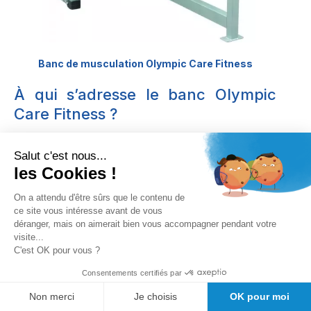
Banc de musculation Olympic Care Fitness
À qui s’adresse le banc Olympic
Care Fitness ?
Le
banc Olympic Care Fitness
est destiné aux sportifs
confirmés et aux structures recherchant un équipement
Salut c'est nous...
robuste. Son dossier réglable et ses chandelles
les Cookies !
permettent de réaliser plusieurs variantes de développé.
On a attendu d'être sûrs que le contenu de
La barre et les charges nécessaires ne sont pas
ce site vous intéresse avant de vous
déranger, mais on aimerait bien vous accompagner pendant votre
nécessairement incluses. Il faut donc vérifier la
visite...
compatibilité de l’ensemble des accessoires avant
C'est OK pour vous ?
l’achat.
Consentements certifiés par
Important :
l’entraînement avec charges libres
Non merci
Je choisis
OK pour moi
nécessite une technique maîtrisée. Pour les