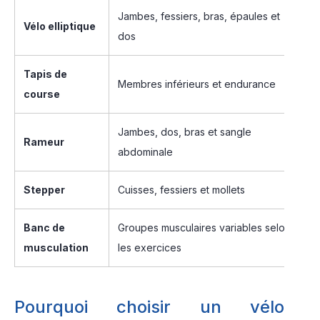
Jambes, fessiers, bras, épaules et
U
Vélo elliptique
dos
f
Tapis de
M
Membres inférieurs et endurance
course
r
Jambes, dos, bras et sangle
U
Rameur
abdominale
p
Stepper
Cuisses, fessiers et mollets
U
Banc de
Groupes musculaires variables selon
R
musculation
les exercices
c
Pourquoi choisir un vélo