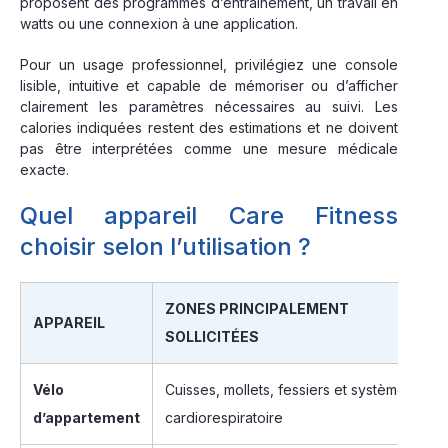
proposent des programmes d’entraînement, un travail en
watts ou une connexion à une application.
Pour un usage professionnel, privilégiez une console
lisible, intuitive et capable de mémoriser ou d’afficher
clairement les paramètres nécessaires au suivi. Les
calories indiquées restent des estimations et ne doivent
pas être interprétées comme une mesure médicale
exacte.
Quel appareil Care Fitness
choisir selon l’utilisation ?
ZONES PRINCIPALEMENT
APPAREIL
P
SOLLICITÉES
Vélo
Cuisses, mollets, fessiers et système
D
d’appartement
cardiorespiratoire
e