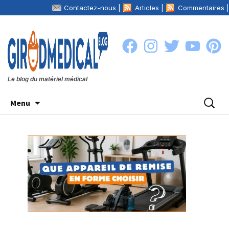
Contactez-nous |
Articles |
Commentaires |
La boutique
Girodmedical.com
|
Le blog du matériel médical
Aller
Recher
Menu
au
contenu