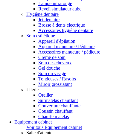
Lampe infrarouge
Reveil simulateur aube
Hygiène dentaire
Jet dentaire
Brosse à dents électrique
Accessoires hygiène dentaire
Soin esthétique
Appareil d'épilation
Appareil manucure / Pédicure
Accessoires manucure / pédicure
Crème de soin
Soin des cheveux
Gel douche
Soin du visage
Tondeuses / Rasoirs
Miroir grossissant
Literie
Oreiller
Surmatelas chauffant
Couverture chauffante
Coussin chauffant
Chauffe matelas
Equipement cabinet
Voir tous Equipement cabinet
Salle d'attente