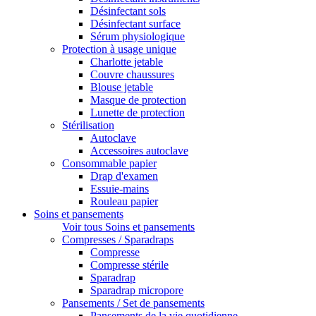
Désinfectant sols
Désinfectant surface
Sérum physiologique
Protection à usage unique
Charlotte jetable
Couvre chaussures
Blouse jetable
Masque de protection
Lunette de protection
Stérilisation
Autoclave
Accessoires autoclave
Consommable papier
Drap d'examen
Essuie-mains
Rouleau papier
Soins et pansements
Voir tous Soins et pansements
Compresses / Sparadraps
Compresse
Compresse stérile
Sparadrap
Sparadrap micropore
Pansements / Set de pansements
Pansements de la vie quotidienne