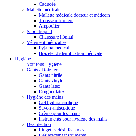
Caducée
Mallette médicale
Mallette médicale docteur et médecin
Trousse infirmière
Ampoulier
Sabot hopital
Chaussure hôpital
Vêtement médicalisé
Pyjama medical
Bracelet d'identification médicale
Hygiène
Voir tous Hygiène
Gants / Doigtier
Gants nitrile
Gants vinyle
Gants latex
Doigtier latex
Hygiène des mains
Gel hydroalcoolique
Savon antiseptique
Crème pour les mains
Instruments pour hygiène des mains
Désinfection
Lingettes désinfectantes
Désinfectant instruments