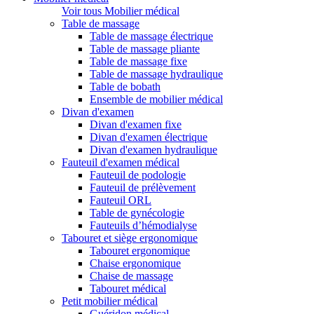
Voir tous Mobilier médical
Table de massage
Table de massage électrique
Table de massage pliante
Table de massage fixe
Table de massage hydraulique
Table de bobath
Ensemble de mobilier médical
Divan d'examen
Divan d'examen fixe
Divan d'examen électrique
Divan d'examen hydraulique
Fauteuil d'examen médical
Fauteuil de podologie
Fauteuil de prélèvement
Fauteuil ORL
Table de gynécologie
Fauteuils d’hémodialyse
Tabouret et siège ergonomique
Tabouret ergonomique
Chaise ergonomique
Chaise de massage
Tabouret médical
Petit mobilier médical
Guéridon médical