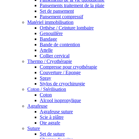
Pansements traitement de la plaie
Set de pansement
Pansement compressif
Matériel immobilisation
Orthèse / Ceinture lombaire
Genouillère
Bandage
Bande de contention
Attelle
Collier cervical
Thermo / Cryothérapie
Compresse pour cryothérapie
Couverture / Eponge
Spray
Stylos de cryochirurgie
Coton / Stérilisation
Coton
Alcool isopropylique
Agrafeuse
Agrafeuse suture
Scie à plâtre
Ote agrafe
Suture
Set de suture