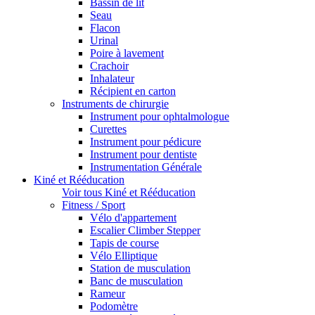
Bassin de lit
Seau
Flacon
Urinal
Poire à lavement
Crachoir
Inhalateur
Récipient en carton
Instruments de chirurgie
Instrument pour ophtalmologue
Curettes
Instrument pour pédicure
Instrument pour dentiste
Instrumentation Générale
Kiné et Rééducation
Voir tous Kiné et Rééducation
Fitness / Sport
Vélo d'appartement
Escalier Climber Stepper
Tapis de course
Vélo Elliptique
Station de musculation
Banc de musculation
Rameur
Podomètre