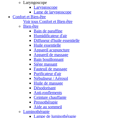
Laryngoscope
Laryngoscope
Lame de laryngoscope
Confort et Bien-être
Voir tous Confort et Bien-être
Bien-être
Bain de paraffine
Humidificateur d'air
Diffuseur d'huile essentielle
Huile essentielle
Appareil acupuncture
Appareil de massage
Bain bouillonnant
Siège massant
Fauteuil de massage
Purificateur d'air
Nébuliseur / Aérosol
Huile de massage
Désodorisant
Anti-ronflements
Ceinture chauffante
Pressothérapie
Aide au sommeil
Luminothérapie
Lampe de luminothérapie