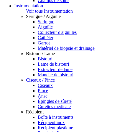
Champs de soins
Instrumentation
Voir tous Instrumentation
Seringue / Aiguille
Seringue
Aiguille
Collecteur d'aiguilles
Cathéter
Garrot
Matériel de biopsie et drainage
Bistouri / Lame
Bistouri
Lame de bistouri
Extracteur de lame
Manche de bistouri
Ciseaux / Pince
Ciseaux
Pince
Anse
Épingles de sûreté
Curettes médicale
Récipient
Boîte à instruments
Récipient inox
Récipient plastique