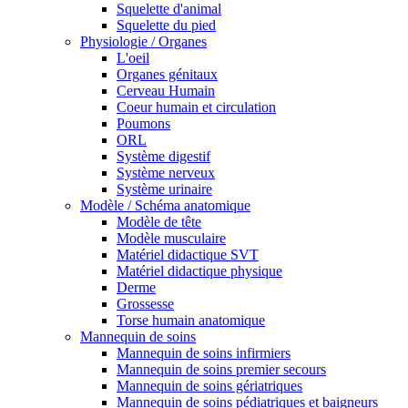
Squelette d'animal
Squelette du pied
Physiologie / Organes
L'oeil
Organes génitaux
Cerveau Humain
Coeur humain et circulation
Poumons
ORL
Système digestif
Système nerveux
Système urinaire
Modèle / Schéma anatomique
Modèle de tête
Modèle musculaire
Matériel didactique SVT
Matériel didactique physique
Derme
Grossesse
Torse humain anatomique
Mannequin de soins
Mannequin de soins infirmiers
Mannequin de soins premier secours
Mannequin de soins gériatriques
Mannequin de soins pédiatriques et baigneurs