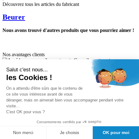
Découvrez tous les articles du fabricant
Beurer
Nous avons trouvé d'autres produits que vous pourriez aimer !
Nos avantages clients
Conseil avant vente
Meilleurs prix du web
Salut c'est nous...
Expedition sous 24/48h
les Cookies !
Des
milliers de références de marque au meilleur prix.
Satisfaction client Girodmedical
On a attendu d'être sûrs que le contenu de
ce site vous intéresse avant de vous
déranger, mais on aimerait bien vous accompagner pendant votre
visite...
C'est OK pour vous ?
Consentements certifiés par
Inscrivez-vous à la newsletter et profitez de 5% de réduction
Non merci
Je choisis
OK pour moi