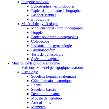
Imagerie médicale
Echographes - écho-doppler
Papier d'imprimante échographe
Bladder scanner
Endoscopie
Matériel de gynécologie
Moniteur fœtal / cardiotocographe
Doppler
Papier pour cardiotocographes
Colposcope
Instrument de gynécologie
Bilirubinomètre
Tests de gynécologie
Spéculum vaginal
Matériel pédagogique anatomie
Voir tous Matériel pédagogique anatomie
Ostéologie
Squelette humain anatomique
Crâne humain anatomique
Rachis
Squelette bassin
Dentition humaine
Modèle de vertèbres
Articulations
Membres