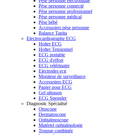
Pèse personne électronique
Pèse personne connecté
Pèse personne professionnel
Pèse personne médical
Pèse bébé
Accessoires pèse personne
Balance Tanita
Electrocardiographe ECG
Holter ECG
Holter Tensionnel
ECG portable
ECG d'effort
ECG vétérinaire
Electrodes ecg
Moniteur de surveillance
Accessoires ECG
Papier pour ECG
Gel ultrason
ECG Spengler
Diagnostic Spécialisé
Otoscope
Dermatoscope
Ophtalmoscope
Matériel ophtalmologie
Trousse combinée