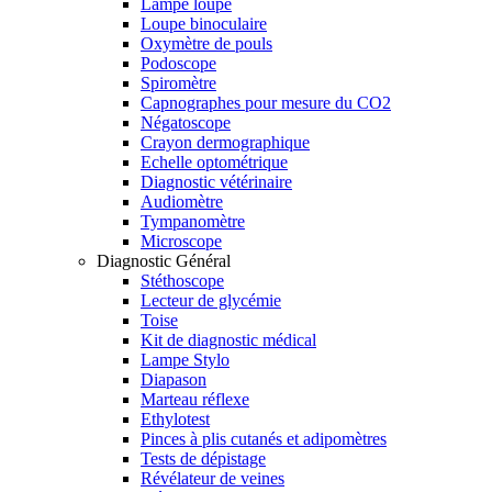
Lampe loupe
Loupe binoculaire
Oxymètre de pouls
Podoscope
Spiromètre
Capnographes pour mesure du CO2
Négatoscope
Crayon dermographique
Echelle optométrique
Diagnostic vétérinaire
Audiomètre
Tympanomètre
Microscope
Diagnostic Général
Stéthoscope
Lecteur de glycémie
Toise
Kit de diagnostic médical
Lampe Stylo
Diapason
Marteau réflexe
Ethylotest
Pinces à plis cutanés et adipomètres
Tests de dépistage
Révélateur de veines