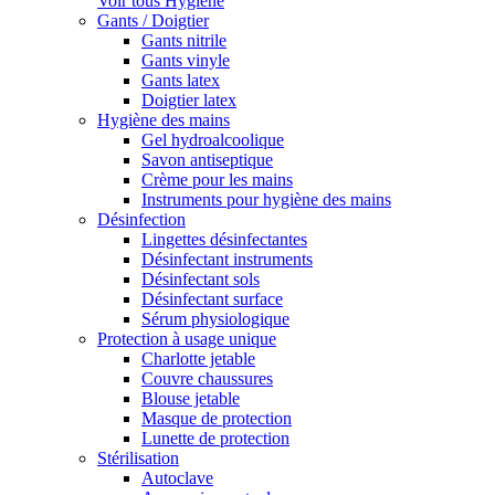
Voir tous Hygiène
Gants / Doigtier
Gants nitrile
Gants vinyle
Gants latex
Doigtier latex
Hygiène des mains
Gel hydroalcoolique
Savon antiseptique
Crème pour les mains
Instruments pour hygiène des mains
Désinfection
Lingettes désinfectantes
Désinfectant instruments
Désinfectant sols
Désinfectant surface
Sérum physiologique
Protection à usage unique
Charlotte jetable
Couvre chaussures
Blouse jetable
Masque de protection
Lunette de protection
Stérilisation
Autoclave