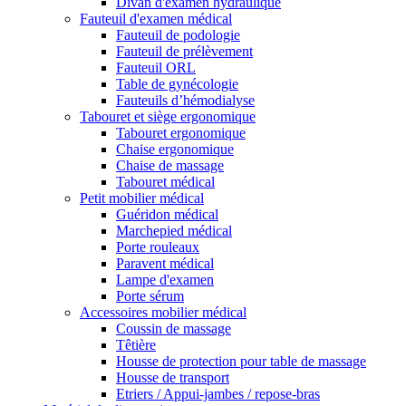
Divan d'examen hydraulique
Fauteuil d'examen médical
Fauteuil de podologie
Fauteuil de prélèvement
Fauteuil ORL
Table de gynécologie
Fauteuils d’hémodialyse
Tabouret et siège ergonomique
Tabouret ergonomique
Chaise ergonomique
Chaise de massage
Tabouret médical
Petit mobilier médical
Guéridon médical
Marchepied médical
Porte rouleaux
Paravent médical
Lampe d'examen
Porte sérum
Accessoires mobilier médical
Coussin de massage
Têtière
Housse de protection pour table de massage
Housse de transport
Etriers / Appui-jambes / repose-bras