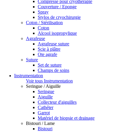
Compresse pour cryothérapie
Couverture / Eponge
Spray
Stylos de cryochirurgie
Coton / Stérilisation
Coton
Alcool isopropylique
Agrafeuse
Agrafeuse suture
Scie à plâtre
Ote agrafe
Suture
Set de suture
Champs de soins
Instrumentation
Voir tous Instrumentation
Seringue / Aiguille
Seringue
Aiguille
Collecteur d'aiguilles
Cathéter
Garrot
Matériel de biopsie et drainage
Bistouri / Lame
Bistouri