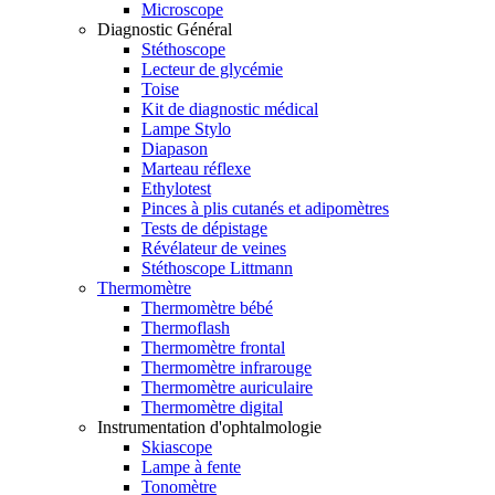
Microscope
Diagnostic Général
Stéthoscope
Lecteur de glycémie
Toise
Kit de diagnostic médical
Lampe Stylo
Diapason
Marteau réflexe
Ethylotest
Pinces à plis cutanés et adipomètres
Tests de dépistage
Révélateur de veines
Stéthoscope Littmann
Thermomètre
Thermomètre bébé
Thermoflash
Thermomètre frontal
Thermomètre infrarouge
Thermomètre auriculaire
Thermomètre digital
Instrumentation d'ophtalmologie
Skiascope
Lampe à fente
Tonomètre