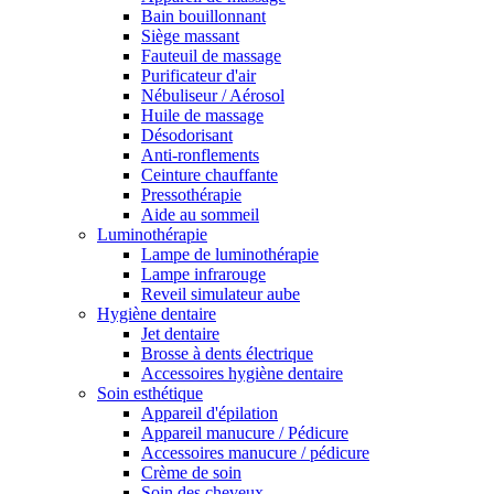
Bain bouillonnant
Siège massant
Fauteuil de massage
Purificateur d'air
Nébuliseur / Aérosol
Huile de massage
Désodorisant
Anti-ronflements
Ceinture chauffante
Pressothérapie
Aide au sommeil
Luminothérapie
Lampe de luminothérapie
Lampe infrarouge
Reveil simulateur aube
Hygiène dentaire
Jet dentaire
Brosse à dents électrique
Accessoires hygiène dentaire
Soin esthétique
Appareil d'épilation
Appareil manucure / Pédicure
Accessoires manucure / pédicure
Crème de soin
Soin des cheveux