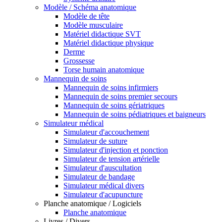
Modèle / Schéma anatomique
Modèle de tête
Modèle musculaire
Matériel didactique SVT
Matériel didactique physique
Derme
Grossesse
Torse humain anatomique
Mannequin de soins
Mannequin de soins infirmiers
Mannequin de soins premier secours
Mannequin de soins gériatriques
Mannequin de soins pédiatriques et baigneurs
Simulateur médical
Simulateur d'accouchement
Simulateur de suture
Simulateur d'injection et ponction
Simulateur de tension artérielle
Simulateur d'auscultation
Simulateur de bandage
Simulateur médical divers
Simulateur d'acupuncture
Planche anatomique / Logiciels
Planche anatomique
Livres / Divers