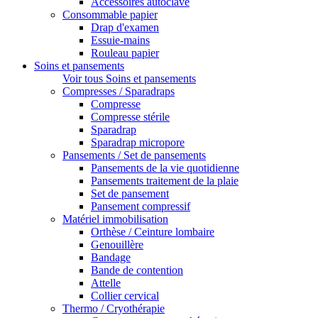
Accessoires autoclave
Consommable papier
Drap d'examen
Essuie-mains
Rouleau papier
Soins et pansements
Voir tous Soins et pansements
Compresses / Sparadraps
Compresse
Compresse stérile
Sparadrap
Sparadrap micropore
Pansements / Set de pansements
Pansements de la vie quotidienne
Pansements traitement de la plaie
Set de pansement
Pansement compressif
Matériel immobilisation
Orthèse / Ceinture lombaire
Genouillère
Bandage
Bande de contention
Attelle
Collier cervical
Thermo / Cryothérapie