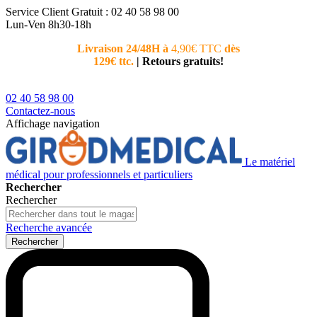
Service Client
Gratuit : 02 40 58 98 00
Lun-Ven 8h30-18h
Livraison 24/48H à
4,90€ TTC
dès
Nouvea
129€ ttc.
|
Retours gratuits!
téléphoni
conseiller
02 40 58 98 00
Contactez-nous
Affichage navigation
Le matériel
médical pour professionnels et particuliers
Rechercher
Rechercher
Recherche avancée
Rechercher