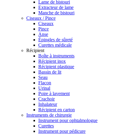
Lame de bistouri
Extracteur de lame
Manche de bistouri
Ciseaux / Pince
Ciseaux
Pince
Anse
Épingles de sûreté
Curettes médicale
Récipient
Boîte à instruments
Récipient inox
Récipient plastique
Bassin de lit
Seau
Flacon
Urinal
Poire à lavement
Crachoir
Inhalateur
Récipient en carton
Instruments de chirurgie
Instrument pour ophtalmologue
Curettes
Instrument pour pédicure