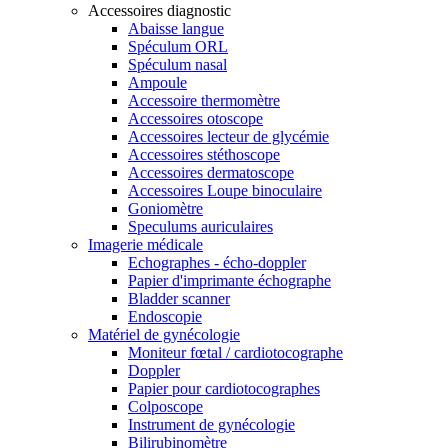
Accessoires diagnostic
Abaisse langue
Spéculum ORL
Spéculum nasal
Ampoule
Accessoire thermomètre
Accessoires otoscope
Accessoires lecteur de glycémie
Accessoires stéthoscope
Accessoires dermatoscope
Accessoires Loupe binoculaire
Goniomètre
Speculums auriculaires
Imagerie médicale
Echographes - écho-doppler
Papier d'imprimante échographe
Bladder scanner
Endoscopie
Matériel de gynécologie
Moniteur fœtal / cardiotocographe
Doppler
Papier pour cardiotocographes
Colposcope
Instrument de gynécologie
Bilirubinomètre