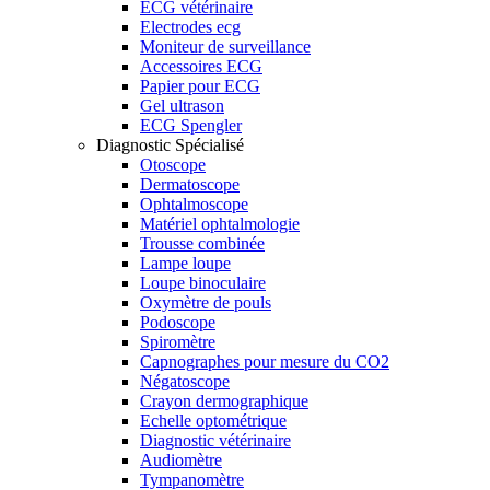
ECG vétérinaire
Electrodes ecg
Moniteur de surveillance
Accessoires ECG
Papier pour ECG
Gel ultrason
ECG Spengler
Diagnostic Spécialisé
Otoscope
Dermatoscope
Ophtalmoscope
Matériel ophtalmologie
Trousse combinée
Lampe loupe
Loupe binoculaire
Oxymètre de pouls
Podoscope
Spiromètre
Capnographes pour mesure du CO2
Négatoscope
Crayon dermographique
Echelle optométrique
Diagnostic vétérinaire
Audiomètre
Tympanomètre