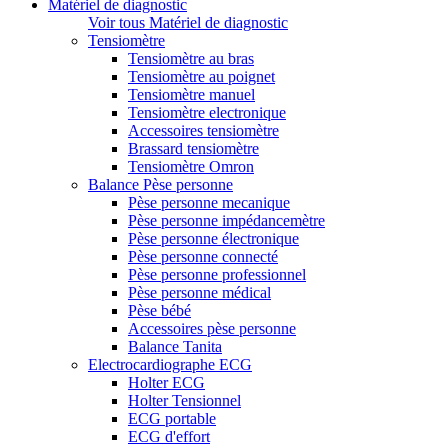
Matériel de diagnostic
Voir tous Matériel de diagnostic
Tensiomètre
Tensiomètre au bras
Tensiomètre au poignet
Tensiomètre manuel
Tensiomètre electronique
Accessoires tensiomètre
Brassard tensiomètre
Tensiomètre Omron
Balance Pèse personne
Pèse personne mecanique
Pèse personne impédancemètre
Pèse personne électronique
Pèse personne connecté
Pèse personne professionnel
Pèse personne médical
Pèse bébé
Accessoires pèse personne
Balance Tanita
Electrocardiographe ECG
Holter ECG
Holter Tensionnel
ECG portable
ECG d'effort