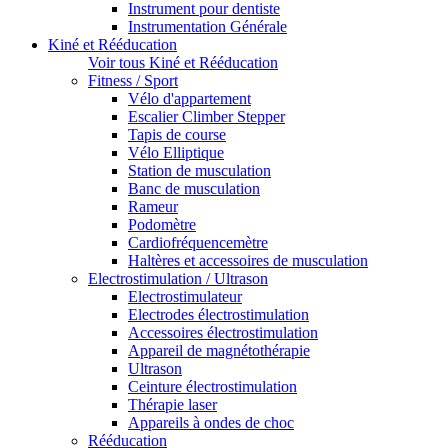
Instrument pour dentiste
Instrumentation Générale
Kiné et Rééducation
Voir tous Kiné et Rééducation
Fitness / Sport
Vélo d'appartement
Escalier Climber Stepper
Tapis de course
Vélo Elliptique
Station de musculation
Banc de musculation
Rameur
Podomètre
Cardiofréquencemètre
Haltères et accessoires de musculation
Electrostimulation / Ultrason
Electrostimulateur
Electrodes électrostimulation
Accessoires électrostimulation
Appareil de magnétothérapie
Ultrason
Ceinture électrostimulation
Thérapie laser
Appareils à ondes de choc
Rééducation