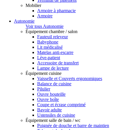
Terminal de paiement
Mobilier
Armoire à pharmacie
Armoire
Autonomie
Voir tous Autonomie
Équipement chambre / salon
Fauteuil releveur
Babyphone
Lit médicalisé
Matelas anti-escarre
Lève-patient
Accessoire de transfert
Lampe de lecture
Équipement cuisine
Vaisselle et Couverts ergonomiques
Balance de cuisine
Pilulier
Ouvre bouteille
Ouvre boîte
Coupe et écrase comprimé
Bavoir adulte
Ustensiles de cuisine
Équipement salle de bain / wc
Poignée de douche et barre de maintien