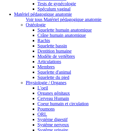
Tests de gynécologie
Spéculum vaginal
Matériel pédagogique anatomie
Voir tous Matériel pédagogique anatomie
Ostéologie
Squelette humain anatomique
Crâne humain anatomique
Rachis
Squelette bassin
Dentition humaine
Modèle de vertèbres
Articulations
Membres
Squelette d'animal
Squelette du pied
Physiologie / Organes
L'oeil
Organes génitaux
Cerveau Humain
Coeur humain et circulation
Poumons
ORL
Système digestif
Système nerveux
Système urinaire