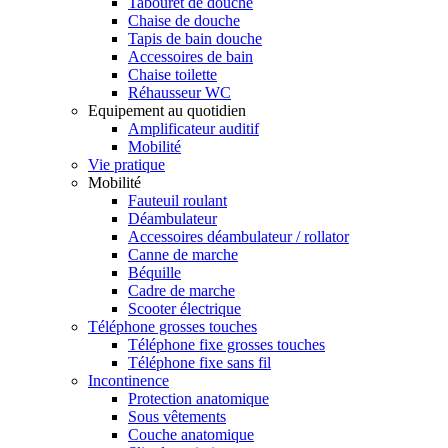
Tabouret de douche
Chaise de douche
Tapis de bain douche
Accessoires de bain
Chaise toilette
Réhausseur WC
Equipement au quotidien
Amplificateur auditif
Mobilité
Vie pratique
Mobilité
Fauteuil roulant
Déambulateur
Accessoires déambulateur / rollator
Canne de marche
Béquille
Cadre de marche
Scooter électrique
Téléphone grosses touches
Téléphone fixe grosses touches
Téléphone fixe sans fil
Incontinence
Protection anatomique
Sous vêtements
Couche anatomique