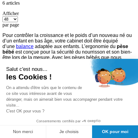
6
articles
Afficher
par page
Pour contrôler la croissance et le poids d’un nouveau né ou
d’un enfant en bas âge, votre cabinet doit être équipé
d’une
balance
adaptée aux enfants. L’ergonomie du
pèse
bébé
est conçue pour la sécurité du nourrisson et son bien-
être lors de la mesure. Avec les pèses bébés que nous
proposons, il est facile de mesurer l’enfant, en position
assise ou allongée.
Salut c'est nous...
les Cookies !
Pourquoi acheter un pèse-bébé dès
On a attendu d'être sûrs que le contenu de
la naissance ?
ce site vous intéresse avant de vous
déranger, mais on aimerait bien vous accompagner pendant votre
Les pèses-bébés électroniques modernes offrent bien plus
visite...
qu’une simple lecture du poids. Ils sont pensés pour faciliter
C'est OK pour vous ?
le travail du professionnel :
- Lecture rapide et précise, souvent au gramme près
Consentements certifiés par
- Plateaux ergonomiques adaptés à la morphologie du
nourrisson
Non merci
Je choisis
OK pour moi
- Fonction de stabilisation du poids, utile lorsque l’enfant