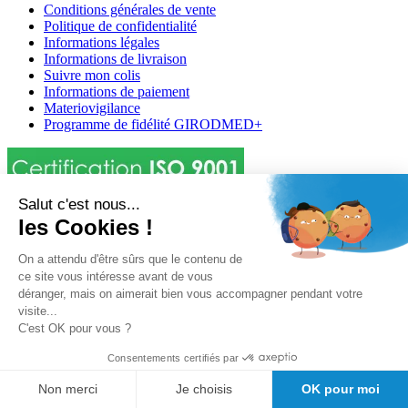
Conditions générales de vente
Politique de confidentialité
Informations légales
Informations de livraison
Suivre mon colis
Informations de paiement
Materiovigilance
Programme de fidélité GIRODMED+
Salut c'est nous...
les Cookies !
Girodmedical est également présent dans 23 pays
On a attendu d'être sûrs que le contenu de
ce site vous intéresse avant de vous
Tous les dispositifs médicaux présentés sur ce site sont conformes
déranger, mais on aimerait bien vous accompagner pendant votre
aux articles
L 5213-3
du code de la santé publique et à l'arrêté du
visite...
21 décembre 2012 fixant la liste des dispositifs médicaux autorisés à
C'est OK pour vous ?
faire l'objet d'une publicité auprès du public, ainsi qu'à l'article
R
5213-1
du code de la santé publique. Par conséquent, ils peuvent
Consentements certifiés par
être légalement promus et rendus accessibles au public.
Non merci
Je choisis
OK pour moi
© 2026 Girodmedical. Tous droits réservés.