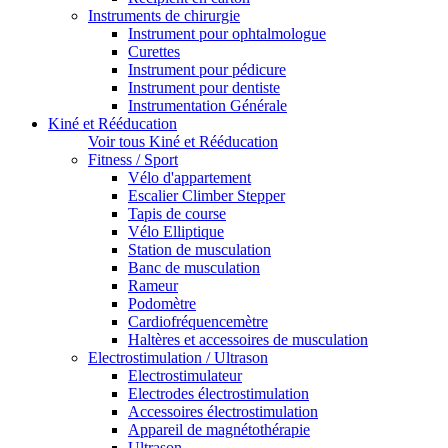
Instruments de chirurgie
Instrument pour ophtalmologue
Curettes
Instrument pour pédicure
Instrument pour dentiste
Instrumentation Générale
Kiné et Rééducation
Voir tous Kiné et Rééducation
Fitness / Sport
Vélo d'appartement
Escalier Climber Stepper
Tapis de course
Vélo Elliptique
Station de musculation
Banc de musculation
Rameur
Podomètre
Cardiofréquencemètre
Haltères et accessoires de musculation
Electrostimulation / Ultrason
Electrostimulateur
Electrodes électrostimulation
Accessoires électrostimulation
Appareil de magnétothérapie
Ultrason