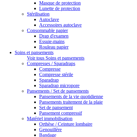
Masque de protection
Lunette de protection
Stérilisation
Autoclave
Accessoires autoclave
Consommable papier
Drap d'examen
Essuie-mains
Rouleau papier
Soins et pansements
Voir tous Soins et pansements
Compresses / Sparadraps
Compresse
Compresse stérile
Sparadrap
Sparadrap micropore
Pansements / Set de pansements
Pansements de la vie quotidienne
Pansements traitement de la plaie
Set de pansement
Pansement compressif
Matériel immobilisation
Orthèse / Ceinture lombaire
Genouillère
Bandage