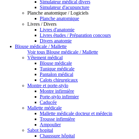
Simulateur médical divers
Simulateur d'acupuncture
Planche anatomique / Logiciels
Planche anatomique
Livres / Divers
Livres d'anatomie
Livres études / Préparation concours
Divers anatomie
Blouse médicale / Mallette
Voir tous Blouse médicale / Mallette
Vêtement médical
Blouse médicale
Tunique médicale
Pantalon médical
Calots chirurgicaux
Montre et porte-stylo
Montre infirmière
Porte-stylo infirmier
Caducée
Mallette médicale
Mallette médicale docteur et médecin
Trousse infirmière
Ampoulier
Sabot hopital
Chaussure hôpital