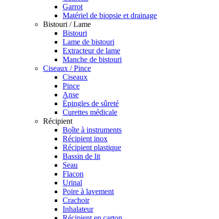
Garrot
Matériel de biopsie et drainage
Bistouri / Lame
Bistouri
Lame de bistouri
Extracteur de lame
Manche de bistouri
Ciseaux / Pince
Ciseaux
Pince
Anse
Épingles de sûreté
Curettes médicale
Récipient
Boîte à instruments
Récipient inox
Récipient plastique
Bassin de lit
Seau
Flacon
Urinal
Poire à lavement
Crachoir
Inhalateur
Récipient en carton