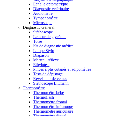
Echelle optométrique
Diagnostic vétérinaire
Audiomètre
Tympanomètre
Microscope
Diagnostic Général
Stéthoscope
Lecteur de glycémie
Toise
Kit de diagnostic médical
Lampe Stylo
Diapason
Marteau réflexe
Ethylotest
Pinces à plis cutanés et adipomètres
Tests de dépistage
Révélateur de veines
Stéthoscope Littmann
Thermomètre
Thermomètre bébé
Thermoflash
Thermomètre frontal
Thermomètre infrarouge
Thermomètre auriculaire
Thermomètre digital