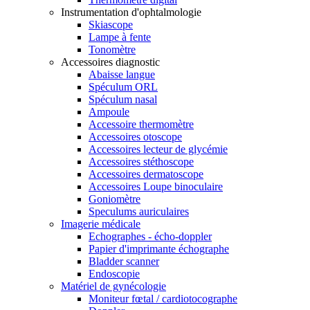
Instrumentation d'ophtalmologie
Skiascope
Lampe à fente
Tonomètre
Accessoires diagnostic
Abaisse langue
Spéculum ORL
Spéculum nasal
Ampoule
Accessoire thermomètre
Accessoires otoscope
Accessoires lecteur de glycémie
Accessoires stéthoscope
Accessoires dermatoscope
Accessoires Loupe binoculaire
Goniomètre
Speculums auriculaires
Imagerie médicale
Echographes - écho-doppler
Papier d'imprimante échographe
Bladder scanner
Endoscopie
Matériel de gynécologie
Moniteur fœtal / cardiotocographe