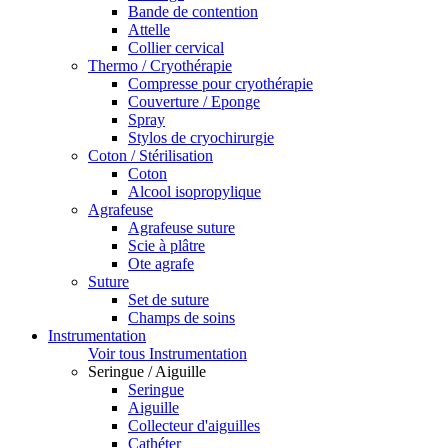
Bande de contention
Attelle
Collier cervical
Thermo / Cryothérapie
Compresse pour cryothérapie
Couverture / Eponge
Spray
Stylos de cryochirurgie
Coton / Stérilisation
Coton
Alcool isopropylique
Agrafeuse
Agrafeuse suture
Scie à plâtre
Ote agrafe
Suture
Set de suture
Champs de soins
Instrumentation
Voir tous Instrumentation
Seringue / Aiguille
Seringue
Aiguille
Collecteur d'aiguilles
Cathéter