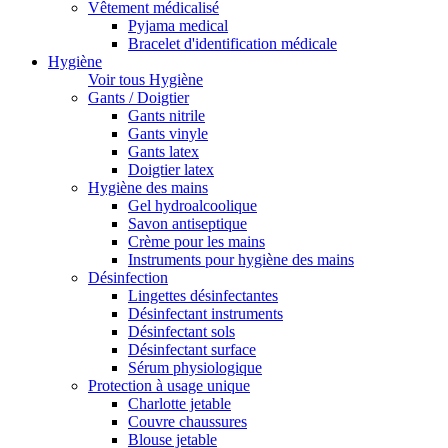
Vêtement médicalisé
Pyjama medical
Bracelet d'identification médicale
Hygiène
Voir tous Hygiène
Gants / Doigtier
Gants nitrile
Gants vinyle
Gants latex
Doigtier latex
Hygiène des mains
Gel hydroalcoolique
Savon antiseptique
Crème pour les mains
Instruments pour hygiène des mains
Désinfection
Lingettes désinfectantes
Désinfectant instruments
Désinfectant sols
Désinfectant surface
Sérum physiologique
Protection à usage unique
Charlotte jetable
Couvre chaussures
Blouse jetable