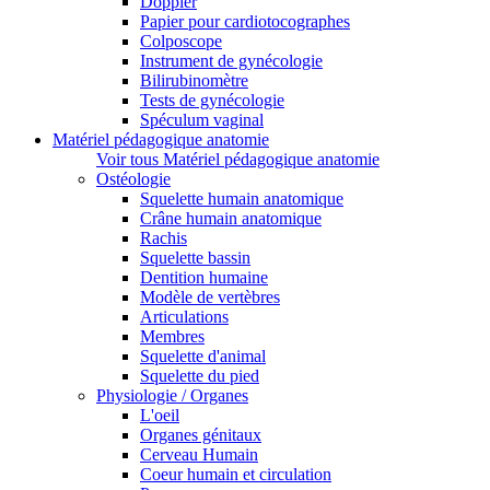
Doppler
Papier pour cardiotocographes
Colposcope
Instrument de gynécologie
Bilirubinomètre
Tests de gynécologie
Spéculum vaginal
Matériel pédagogique anatomie
Voir tous Matériel pédagogique anatomie
Ostéologie
Squelette humain anatomique
Crâne humain anatomique
Rachis
Squelette bassin
Dentition humaine
Modèle de vertèbres
Articulations
Membres
Squelette d'animal
Squelette du pied
Physiologie / Organes
L'oeil
Organes génitaux
Cerveau Humain
Coeur humain et circulation