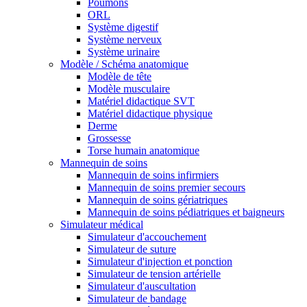
Poumons
ORL
Système digestif
Système nerveux
Système urinaire
Modèle / Schéma anatomique
Modèle de tête
Modèle musculaire
Matériel didactique SVT
Matériel didactique physique
Derme
Grossesse
Torse humain anatomique
Mannequin de soins
Mannequin de soins infirmiers
Mannequin de soins premier secours
Mannequin de soins gériatriques
Mannequin de soins pédiatriques et baigneurs
Simulateur médical
Simulateur d'accouchement
Simulateur de suture
Simulateur d'injection et ponction
Simulateur de tension artérielle
Simulateur d'auscultation
Simulateur de bandage