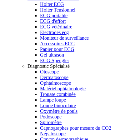
Holter ECG
Holter Tensionnel
ECG portable
ECG d'effort
ECG vétérinaire
Electrodes ecg
Moniteur de surveillance
Accessoires ECG
Papier pour ECG
Gel ultrason
ECG Spengler
Diagnostic Spécialisé
Otoscope
Dermatoscope
Ophtalmoscope
Matériel ophtalmologie
Trousse combinée
Lampe loupe
Loupe binoculaire
Oxymètre de pouls
Podoscope
Spiromètre
Capnographes pour mesure du CO2
Négatoscope
Crayon dermographique