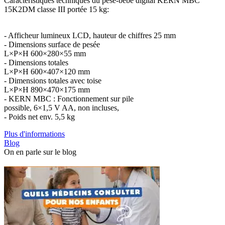
Caractéristiques techniques du pèse-bébé digital KERN MBC
15K2DM classe III portée 15 kg:
- Afficheur lumineux LCD, hauteur de chiffres 25 mm
- Dimensions surface de pesée
L×P×H 600×280×55 mm
- Dimensions totales
L×P×H 600×407×120 mm
- Dimensions totales avec toise
L×P×H 890×470×175 mm
- KERN MBC : Fonctionnement sur pile
possible, 6×1,5 V AA, non incluses,
- Poids net env. 5,5 kg
Plus d'informations
Blog
On en parle sur le blog