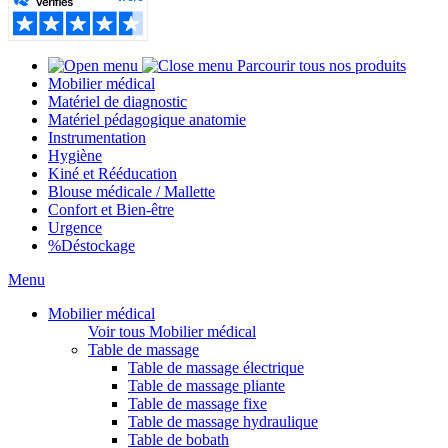
Parcourir tous nos produits
Mobilier médical
Matériel de diagnostic
Matériel pédagogique anatomie
Instrumentation
Hygiène
Kiné et Rééducation
Blouse médicale / Mallette
Confort et Bien-être
Urgence
%
Déstockage
Menu
Mobilier médical
Voir tous Mobilier médical
Table de massage
Table de massage électrique
Table de massage pliante
Table de massage fixe
Table de massage hydraulique
Table de bobath