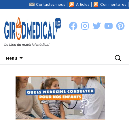
Contactez-nous |
Articles |
Commentaires |
La boutique
Girodmedical.com
|
Le blog du matériel médical
Aller
Recher
Menu
au
contenu