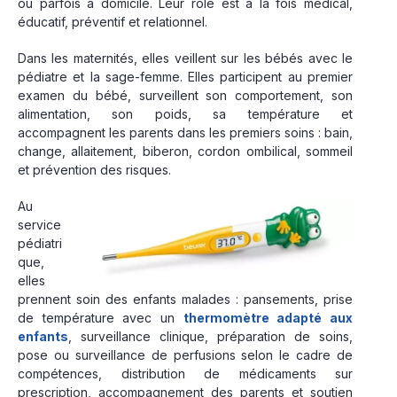
ou parfois à domicile. Leur rôle est à la fois médical,
éducatif, préventif et relationnel.
Dans les maternités, elles veillent sur les bébés avec le
pédiatre et la sage-femme. Elles participent au premier
examen du bébé, surveillent son comportement, son
alimentation, son poids, sa température et
accompagnent les parents dans les premiers soins : bain,
change, allaitement, biberon, cordon ombilical, sommeil
et prévention des risques.
Au
service
pédiatri
que,
elles
prennent soin des enfants malades : pansements, prise
de température avec un
thermomètre adapté aux
enfants
, surveillance clinique, préparation de soins,
pose ou surveillance de perfusions selon le cadre de
compétences, distribution de médicaments sur
prescription, accompagnement des parents et soutien