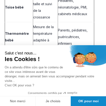
Pédiatres,
taille et suivi
Toise bébé
néonatologie, PMI,
de la
cabinets médicaux
croissance
Mesure de la
Parents, pédiatres,
Thermomètre
température
puéricultrices,
bébé
adaptée à
infirmiers
l’enfant
Salut c'est nous...
Écoute du
les Cookies !
rythme
Sages-femmes,
On a attendu d'être sûrs que le contenu de
cardiaque
ce site vous intéresse avant de vous
Doppler fœtal
obstétriciens,
fœtal dans un
déranger, mais on aimerait bien vous accompagner pendant votre
maternités
visite...
cadre
C'est OK pour vous ?
professionnel
Consentements certifiés par
Aide à
Non merci
Je choisis
OK pour moi
Parents, pédiatres,
Aspirateur
l’hygiène