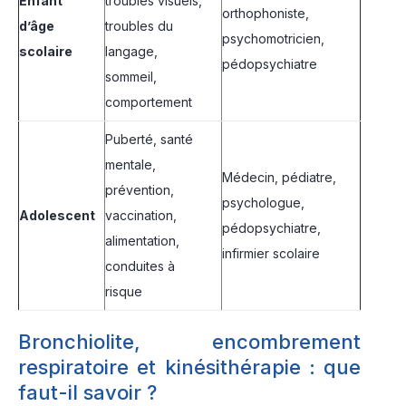
Enfant
troubles visuels,
orthophoniste,
d’âge
troubles du
psychomotricien,
scolaire
langage,
pédopsychiatre
sommeil,
comportement
Puberté, santé
mentale,
Médecin, pédiatre,
prévention,
psychologue,
Adolescent
vaccination,
pédopsychiatre,
alimentation,
infirmier scolaire
conduites à
risque
Bronchiolite, encombrement
respiratoire et kinésithérapie : que
faut-il savoir ?