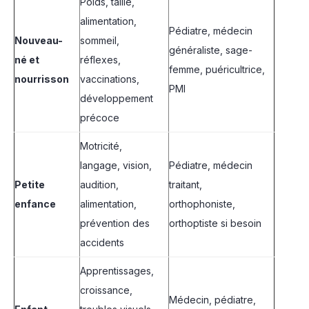
Poids, taille,
alimentation,
Pédiatre, médecin
Nouveau-
sommeil,
généraliste, sage-
né et
réflexes,
femme, puéricultrice,
nourrisson
vaccinations,
PMI
développement
précoce
Motricité,
langage, vision,
Pédiatre, médecin
Petite
audition,
traitant,
enfance
alimentation,
orthophoniste,
prévention des
orthoptiste si besoin
accidents
Apprentissages,
croissance,
Médecin, pédiatre,