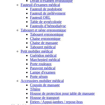
Divan d'examen hydraulique
Fauteuil d'examen médical
Fauteuil de podologie
Fauteuil de prélèvement
Fauteuil ORL
Table de gynécologie
Fauteuils d’hémodialyse
Tabouret et siège ergonomique
Tabouret ergonomique
Chaise ergonomique
Chaise de massage
Tabouret médical
Petit mobilier médical
Guéridon médical
Marchepied médical
Porte rouleaux
Paravent médical
Lampe d'examen
Porte sérum
Accessoires mobilier médical
Coussin de massage
Têtière
Housse de protection pour table de massage
Housse de transport
Etriers / Appui-jambes / repose-bras