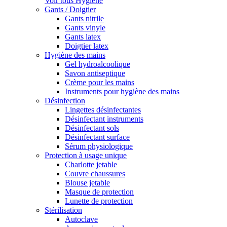
Voir tous Hygiène
Gants / Doigtier
Gants nitrile
Gants vinyle
Gants latex
Doigtier latex
Hygiène des mains
Gel hydroalcoolique
Savon antiseptique
Crème pour les mains
Instruments pour hygiène des mains
Désinfection
Lingettes désinfectantes
Désinfectant instruments
Désinfectant sols
Désinfectant surface
Sérum physiologique
Protection à usage unique
Charlotte jetable
Couvre chaussures
Blouse jetable
Masque de protection
Lunette de protection
Stérilisation
Autoclave