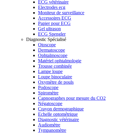
ECG vétérinaire
Electrodes ecg
Moniteur de surveillance
Accessoires ECG
Papier pour ECG
Gel ultrason
ECG Spengler
Diagnostic Spécialisé
Otoscope
Dermatoscope
Ophtalmoscope
Matériel ophtalmologie
Trousse combinée
Lampe loupe
Loupe binoculaire
Oxymètre de pouls
Podoscope
Spiromètre
Capnographes pour mesure du CO2
Négatoscope
Crayon dermographique
Echelle optométrique
Diagnostic vétérinaire
Audiomètre
Tympanomètre