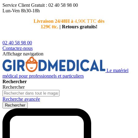
Service Client
Gratuit : 02 40 58 98 00
Lun-Ven 8h30-18h
Livraison 24/48H à
4,90€ TTC
dès
Nouvea
129€ ttc.
|
Retours gratuits!
téléphoni
conseiller
02 40 58 98 00
Contactez-nous
Affichage navigation
Le matériel
médical pour professionnels et particuliers
Rechercher
Rechercher
Recherche avancée
Rechercher