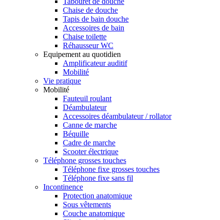
Tabouret de douche
Chaise de douche
Tapis de bain douche
Accessoires de bain
Chaise toilette
Réhausseur WC
Equipement au quotidien
Amplificateur auditif
Mobilité
Vie pratique
Mobilité
Fauteuil roulant
Déambulateur
Accessoires déambulateur / rollator
Canne de marche
Béquille
Cadre de marche
Scooter électrique
Téléphone grosses touches
Téléphone fixe grosses touches
Téléphone fixe sans fil
Incontinence
Protection anatomique
Sous vêtements
Couche anatomique