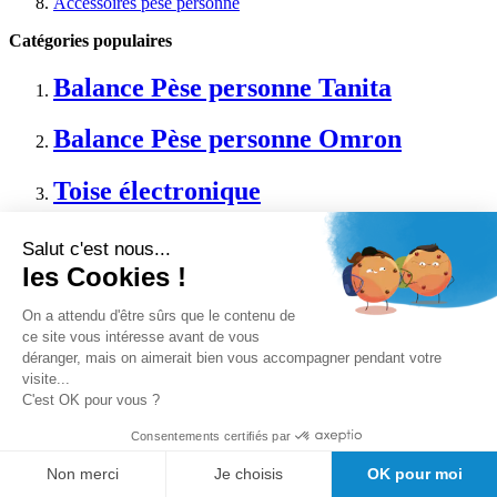
Accessoires pèse personne
Catégories populaires
Balance Pèse personne Tanita
Balance Pèse personne Omron
Toise électronique
Matériel médical connecté Omron
Salut c'est nous...
les Cookies !
Matériel médical pour étudiants
On a attendu d'être sûrs que le contenu de
ce site vous intéresse avant de vous
Octobre rose
déranger, mais on aimerait bien vous accompagner pendant votre
visite...
Mettez en avant votre cabinet avec
C'est OK pour vous ?
Girod Médical
Consentements certifiés par
Non merci
Je choisis
OK pour moi
Cagnotte fidélité GirodMed+