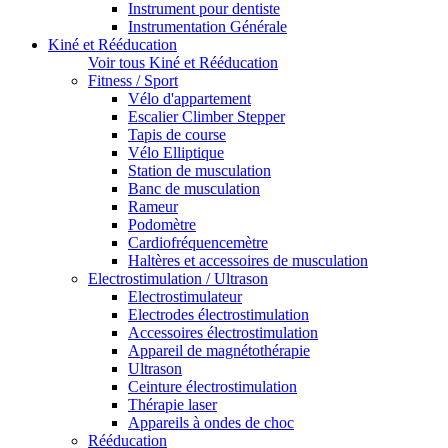
Instrument pour dentiste
Instrumentation Générale
Kiné et Rééducation
Voir tous Kiné et Rééducation
Fitness / Sport
Vélo d'appartement
Escalier Climber Stepper
Tapis de course
Vélo Elliptique
Station de musculation
Banc de musculation
Rameur
Podomètre
Cardiofréquencemètre
Haltères et accessoires de musculation
Electrostimulation / Ultrason
Electrostimulateur
Electrodes électrostimulation
Accessoires électrostimulation
Appareil de magnétothérapie
Ultrason
Ceinture électrostimulation
Thérapie laser
Appareils à ondes de choc
Rééducation