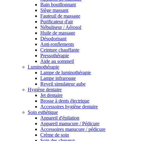
Bain bouillonnant
Siège massant
Fauteuil de massage
Purificateur d'air
Nébuliseur / Aérosol
Huile de massage
Désodorisant
Anti-ronflements
Ceinture chauffante
Pressothérapie
Aide au sommeil
Luminothérapie
Lampe de luminothérapie
Lampe infrarouge
Reveil simulateur aube
Hygiène dentaire
Jet dentaire
Brosse à dents électrique
Accessoires hygiène dentaire
Soin esthétique
Appareil d'épilation
Appareil manucure / Pédicure
Accessoires manucure / pédicure
Crème de soin
Soin des cheveux