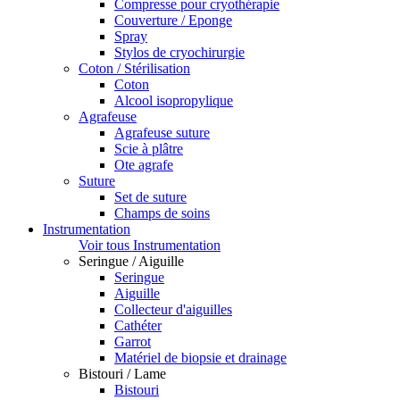
Compresse pour cryothérapie
Couverture / Eponge
Spray
Stylos de cryochirurgie
Coton / Stérilisation
Coton
Alcool isopropylique
Agrafeuse
Agrafeuse suture
Scie à plâtre
Ote agrafe
Suture
Set de suture
Champs de soins
Instrumentation
Voir tous Instrumentation
Seringue / Aiguille
Seringue
Aiguille
Collecteur d'aiguilles
Cathéter
Garrot
Matériel de biopsie et drainage
Bistouri / Lame
Bistouri