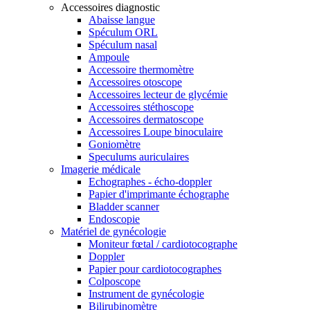
Accessoires diagnostic
Abaisse langue
Spéculum ORL
Spéculum nasal
Ampoule
Accessoire thermomètre
Accessoires otoscope
Accessoires lecteur de glycémie
Accessoires stéthoscope
Accessoires dermatoscope
Accessoires Loupe binoculaire
Goniomètre
Speculums auriculaires
Imagerie médicale
Echographes - écho-doppler
Papier d'imprimante échographe
Bladder scanner
Endoscopie
Matériel de gynécologie
Moniteur fœtal / cardiotocographe
Doppler
Papier pour cardiotocographes
Colposcope
Instrument de gynécologie
Bilirubinomètre