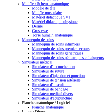
Modèle / Schéma anatomique
Modèle de tête
Modèle musculaire
Matériel didactique SVT
Matériel didactique physique
Derme
Grossesse
Torse humain anatomique
Mannequin de soins
Mannequin de soins infirmiers
Mannequin de soins premier secours
Mannequin de soins gériatriques
Mannequin de soins pédiatriques et baigneurs
Simulateur médical
Simulateur d'accouchement
Simulateur de suture
Simulateur d'injection et ponction
Simulateur de tension artérielle
Simulateur d'auscultation
Simulateur de bandage
Simulateur médical divers
Simulateur d'acupuncture
Planche anatomique / Logiciels
Planche anatomique
Livres / Divers