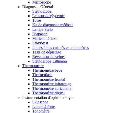
Microscope
Diagnostic Général
Stéthoscope
Lecteur de glycémie
Toise
Kit de diagnostic médical
Lampe Stylo
Diapason
Marteau réflexe
Ethylotest
Pinces à plis cutanés et adipomètres
Tests de dépistage
Révélateur de veines
Stéthoscope Littmann
Thermomètre
Thermomètre bébé
Thermoflash
Thermomètre frontal
Thermomètre infrarouge
Thermomètre auriculaire
Thermomètre digital
Instrumentation d'ophtalmologie
Skiascope
Lampe à fente
Tonomètre