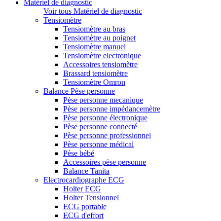
Matériel de diagnostic
Voir tous Matériel de diagnostic
Tensiomètre
Tensiomètre au bras
Tensiomètre au poignet
Tensiomètre manuel
Tensiomètre electronique
Accessoires tensiomètre
Brassard tensiomètre
Tensiomètre Omron
Balance Pèse personne
Pèse personne mecanique
Pèse personne impédancemètre
Pèse personne électronique
Pèse personne connecté
Pèse personne professionnel
Pèse personne médical
Pèse bébé
Accessoires pèse personne
Balance Tanita
Electrocardiographe ECG
Holter ECG
Holter Tensionnel
ECG portable
ECG d'effort