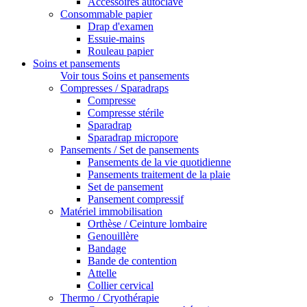
Accessoires autoclave
Consommable papier
Drap d'examen
Essuie-mains
Rouleau papier
Soins et pansements
Voir tous Soins et pansements
Compresses / Sparadraps
Compresse
Compresse stérile
Sparadrap
Sparadrap micropore
Pansements / Set de pansements
Pansements de la vie quotidienne
Pansements traitement de la plaie
Set de pansement
Pansement compressif
Matériel immobilisation
Orthèse / Ceinture lombaire
Genouillère
Bandage
Bande de contention
Attelle
Collier cervical
Thermo / Cryothérapie