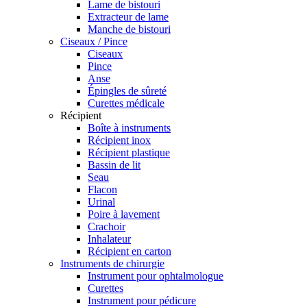
Lame de bistouri
Extracteur de lame
Manche de bistouri
Ciseaux / Pince
Ciseaux
Pince
Anse
Épingles de sûreté
Curettes médicale
Récipient
Boîte à instruments
Récipient inox
Récipient plastique
Bassin de lit
Seau
Flacon
Urinal
Poire à lavement
Crachoir
Inhalateur
Récipient en carton
Instruments de chirurgie
Instrument pour ophtalmologue
Curettes
Instrument pour pédicure