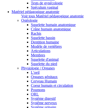
Tests de gynécologie
Spéculum vaginal
Matériel pédagogique anatomie
Voir tous Matériel pédagogique anatomie
Ostéologie
Squelette humain anatomique
Crâne humain anatomique
Rachis
Squelette bassin
Dentition humaine
Modèle de vertèbres
Articulations
Membres
Squelette d'animal
Squelette du pied
Physiologie / Organes
L'oeil
Organes génitaux
Cerveau Humain
Coeur humain et circulation
Poumons
ORL
Système digestif
Système nerveux
Système urinaire