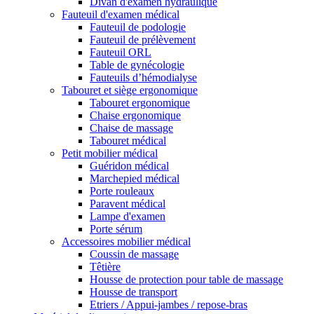
Divan d'examen hydraulique
Fauteuil d'examen médical
Fauteuil de podologie
Fauteuil de prélèvement
Fauteuil ORL
Table de gynécologie
Fauteuils d’hémodialyse
Tabouret et siège ergonomique
Tabouret ergonomique
Chaise ergonomique
Chaise de massage
Tabouret médical
Petit mobilier médical
Guéridon médical
Marchepied médical
Porte rouleaux
Paravent médical
Lampe d'examen
Porte sérum
Accessoires mobilier médical
Coussin de massage
Têtière
Housse de protection pour table de massage
Housse de transport
Etriers / Appui-jambes / repose-bras