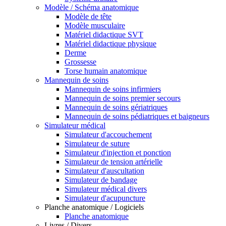
Modèle / Schéma anatomique
Modèle de tête
Modèle musculaire
Matériel didactique SVT
Matériel didactique physique
Derme
Grossesse
Torse humain anatomique
Mannequin de soins
Mannequin de soins infirmiers
Mannequin de soins premier secours
Mannequin de soins gériatriques
Mannequin de soins pédiatriques et baigneurs
Simulateur médical
Simulateur d'accouchement
Simulateur de suture
Simulateur d'injection et ponction
Simulateur de tension artérielle
Simulateur d'auscultation
Simulateur de bandage
Simulateur médical divers
Simulateur d'acupuncture
Planche anatomique / Logiciels
Planche anatomique
Livres / Divers