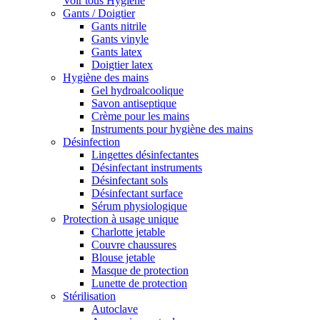
Voir tous Hygiène
Gants / Doigtier
Gants nitrile
Gants vinyle
Gants latex
Doigtier latex
Hygiène des mains
Gel hydroalcoolique
Savon antiseptique
Crème pour les mains
Instruments pour hygiène des mains
Désinfection
Lingettes désinfectantes
Désinfectant instruments
Désinfectant sols
Désinfectant surface
Sérum physiologique
Protection à usage unique
Charlotte jetable
Couvre chaussures
Blouse jetable
Masque de protection
Lunette de protection
Stérilisation
Autoclave