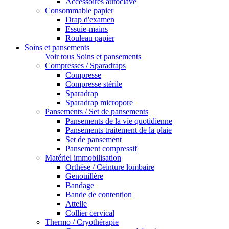
Accessoires autoclave
Consommable papier
Drap d'examen
Essuie-mains
Rouleau papier
Soins et pansements
Voir tous Soins et pansements
Compresses / Sparadraps
Compresse
Compresse stérile
Sparadrap
Sparadrap micropore
Pansements / Set de pansements
Pansements de la vie quotidienne
Pansements traitement de la plaie
Set de pansement
Pansement compressif
Matériel immobilisation
Orthèse / Ceinture lombaire
Genouillère
Bandage
Bande de contention
Attelle
Collier cervical
Thermo / Cryothérapie