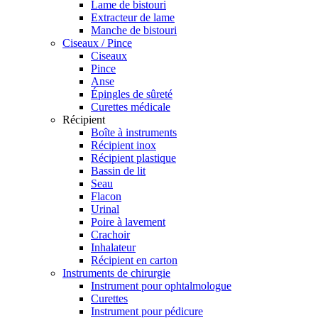
Lame de bistouri
Extracteur de lame
Manche de bistouri
Ciseaux / Pince
Ciseaux
Pince
Anse
Épingles de sûreté
Curettes médicale
Récipient
Boîte à instruments
Récipient inox
Récipient plastique
Bassin de lit
Seau
Flacon
Urinal
Poire à lavement
Crachoir
Inhalateur
Récipient en carton
Instruments de chirurgie
Instrument pour ophtalmologue
Curettes
Instrument pour pédicure