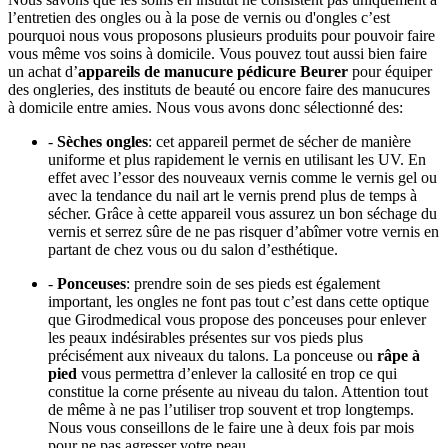
l’entretien des ongles ou à la pose de vernis ou d'ongles c’est
pourquoi nous vous proposons plusieurs produits pour pouvoir faire
vous même vos soins à domicile. Vous pouvez tout aussi bien faire
un achat d’
appareils de manucure pédicure Beurer
pour équiper
des ongleries, des instituts de beauté ou encore faire des manucures
à domicile entre amies. Nous vous avons donc sélectionné des:
-
Sèches ongles
: cet appareil permet de sécher de manière
uniforme et plus rapidement le vernis en utilisant les UV. En
effet avec l’essor des nouveaux vernis comme le vernis gel ou
avec la tendance du nail art le vernis prend plus de temps à
sécher. Grâce à cette appareil vous assurez un bon séchage du
vernis et serrez sûre de ne pas risquer d’abîmer votre vernis en
partant de chez vous ou du salon d’esthétique.
-
Ponceuses
: prendre soin de ses pieds est également
important, les ongles ne font pas tout c’est dans cette optique
que Girodmedical vous propose des ponceuses pour enlever
les peaux indésirables présentes sur vos pieds plus
précisément aux niveaux du talons. La ponceuse ou
râpe à
pied
vous permettra d’enlever la callosité en trop ce qui
constitue la corne présente au niveau du talon. Attention tout
de même à ne pas l’utiliser trop souvent et trop longtemps.
Nous vous conseillons de le faire une à deux fois par mois
pour ne pas agresser votre peau.