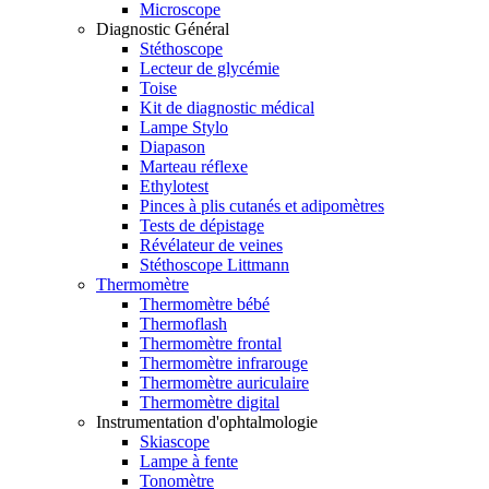
Microscope
Diagnostic Général
Stéthoscope
Lecteur de glycémie
Toise
Kit de diagnostic médical
Lampe Stylo
Diapason
Marteau réflexe
Ethylotest
Pinces à plis cutanés et adipomètres
Tests de dépistage
Révélateur de veines
Stéthoscope Littmann
Thermomètre
Thermomètre bébé
Thermoflash
Thermomètre frontal
Thermomètre infrarouge
Thermomètre auriculaire
Thermomètre digital
Instrumentation d'ophtalmologie
Skiascope
Lampe à fente
Tonomètre