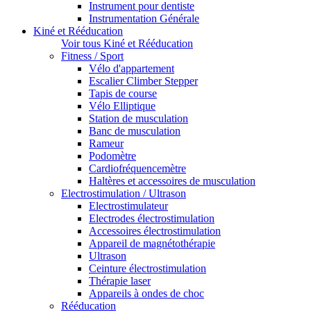
Instrument pour dentiste
Instrumentation Générale
Kiné et Rééducation
Voir tous Kiné et Rééducation
Fitness / Sport
Vélo d'appartement
Escalier Climber Stepper
Tapis de course
Vélo Elliptique
Station de musculation
Banc de musculation
Rameur
Podomètre
Cardiofréquencemètre
Haltères et accessoires de musculation
Electrostimulation / Ultrason
Electrostimulateur
Electrodes électrostimulation
Accessoires électrostimulation
Appareil de magnétothérapie
Ultrason
Ceinture électrostimulation
Thérapie laser
Appareils à ondes de choc
Rééducation