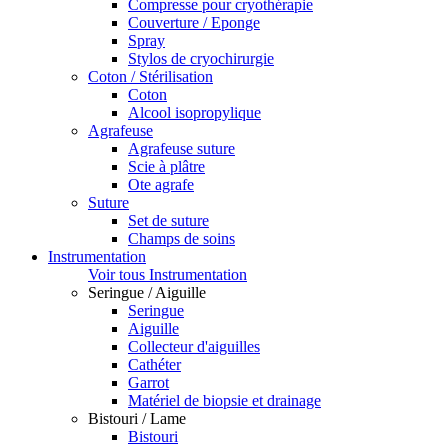
Compresse pour cryothérapie
Couverture / Eponge
Spray
Stylos de cryochirurgie
Coton / Stérilisation
Coton
Alcool isopropylique
Agrafeuse
Agrafeuse suture
Scie à plâtre
Ote agrafe
Suture
Set de suture
Champs de soins
Instrumentation
Voir tous Instrumentation
Seringue / Aiguille
Seringue
Aiguille
Collecteur d'aiguilles
Cathéter
Garrot
Matériel de biopsie et drainage
Bistouri / Lame
Bistouri