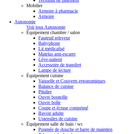
Terminal de paiement
Mobilier
Armoire à pharmacie
Armoire
Autonomie
Voir tous Autonomie
Équipement chambre / salon
Fauteuil releveur
Babyphone
Lit médicalisé
Matelas anti-escarre
Lève-patient
Accessoire de transfert
Lampe de lecture
Équipement cuisine
Vaisselle et Couverts ergonomiques
Balance de cuisine
Pilulier
Ouvre bouteille
Ouvre boîte
Coupe et écrase comprimé
Bavoir adulte
Ustensiles de cuisine
Équipement salle de bain / wc
Poignée de douche et barre de maintien