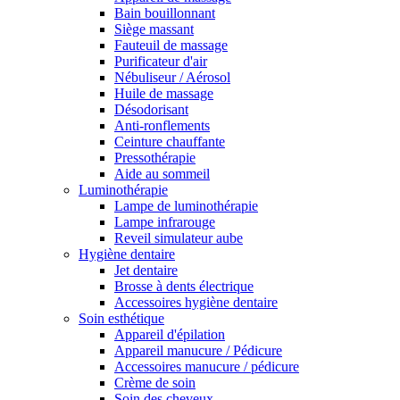
Bain bouillonnant
Siège massant
Fauteuil de massage
Purificateur d'air
Nébuliseur / Aérosol
Huile de massage
Désodorisant
Anti-ronflements
Ceinture chauffante
Pressothérapie
Aide au sommeil
Luminothérapie
Lampe de luminothérapie
Lampe infrarouge
Reveil simulateur aube
Hygiène dentaire
Jet dentaire
Brosse à dents électrique
Accessoires hygiène dentaire
Soin esthétique
Appareil d'épilation
Appareil manucure / Pédicure
Accessoires manucure / pédicure
Crème de soin
Soin des cheveux