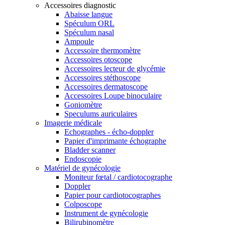
Accessoires diagnostic
Abaisse langue
Spéculum ORL
Spéculum nasal
Ampoule
Accessoire thermomètre
Accessoires otoscope
Accessoires lecteur de glycémie
Accessoires stéthoscope
Accessoires dermatoscope
Accessoires Loupe binoculaire
Goniomètre
Speculums auriculaires
Imagerie médicale
Echographes - écho-doppler
Papier d'imprimante échographe
Bladder scanner
Endoscopie
Matériel de gynécologie
Moniteur fœtal / cardiotocographe
Doppler
Papier pour cardiotocographes
Colposcope
Instrument de gynécologie
Bilirubinomètre