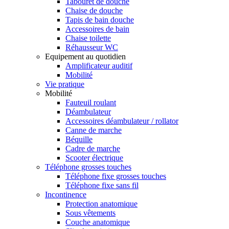
Tabouret de douche
Chaise de douche
Tapis de bain douche
Accessoires de bain
Chaise toilette
Réhausseur WC
Equipement au quotidien
Amplificateur auditif
Mobilité
Vie pratique
Mobilité
Fauteuil roulant
Déambulateur
Accessoires déambulateur / rollator
Canne de marche
Béquille
Cadre de marche
Scooter électrique
Téléphone grosses touches
Téléphone fixe grosses touches
Téléphone fixe sans fil
Incontinence
Protection anatomique
Sous vêtements
Couche anatomique