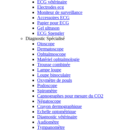
ECG vétérinaire
Electrodes ecg
Moniteur de surveillance
Accessoires ECG
Papier pour ECG
Gel ultrason
ECG Spengler
Diagnostic Spécialisé
Otoscope
Dermatoscope
Ophtalmoscope
Matériel ophtalmologie
Trousse combinée
Lampe loupe
Loupe binoculaire
Oxymètre de pouls
Podoscope
Spiromètre
Capnographes pour mesure du CO2
Négatoscope
Crayon dermographique
Echelle optométrique
Diagnostic vétérinaire
Audiomètre
Tympanomètre