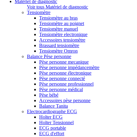
Matériel de diagnostic
Voir tous Matériel de diagnostic
Tensiomètre
Tensiomètre au bras
Tensiomètre au poignet
Tensiomètre manuel
Tensiomètre electronique
Accessoires tensiomètre
Brassard tensiomètre
Tensiomètre Omron
Balance Pèse personne
Pèse personne mecanique
Pèse personne impédancemètre
Pèse personne électronique
Pèse personne connecté
Pèse personne professionnel
Pèse personne médical
Pèse bébé
Accessoires pèse personne
Balance Tanita
Electrocardiographe ECG
Holter ECG
Holter Tensionnel
ECG portable
ECG d'effort