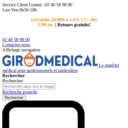
Service Client
Gratuit : 02 40 58 98 00
Lun-Ven 8h30-18h
Livraison 24/48H à
4,90€ TTC
dès
Nouvea
129€ ttc.
|
Retours gratuits!
téléphoni
conseiller
02 40 58 98 00
Contactez-nous
Affichage navigation
Le matériel
médical pour professionnels et particuliers
Rechercher
Rechercher
Recherche avancée
Rechercher