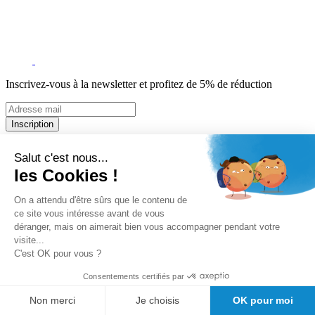
Inscrivez-vous à la newsletter et profitez de 5% de réduction
Inscription
5% de remise valable sur votre prochaine commande de matériel
Salut c'est nous...
médical !
les Cookies !
Offres promotionnelles, nouveautés, dernières tendances : soyez les
premiers informés !
On a attendu d'être sûrs que le contenu de
A propos de Girodmedical
ce site vous intéresse avant de vous
déranger, mais on aimerait bien vous accompagner pendant votre
Qui sommes-nous?
visite...
Mandats administratifs Chorus
C'est OK pour vous ?
Le Blog de GirodMedical
Nos engagements
Consentements certifiés par
Offre spéciale étudiants
Demande de devis
Non merci
Je choisis
OK pour moi
Bon de commande PDF