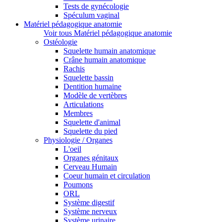
Tests de gynécologie
Spéculum vaginal
Matériel pédagogique anatomie
Voir tous Matériel pédagogique anatomie
Ostéologie
Squelette humain anatomique
Crâne humain anatomique
Rachis
Squelette bassin
Dentition humaine
Modèle de vertèbres
Articulations
Membres
Squelette d'animal
Squelette du pied
Physiologie / Organes
L'oeil
Organes génitaux
Cerveau Humain
Coeur humain et circulation
Poumons
ORL
Système digestif
Système nerveux
Système urinaire