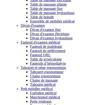
Table de massage électrique
Table de massage pliante
Table de massage fixe
Table de massage hydraulique
Table de bobath
Ensemble de mobilier médical
Divan d'examen
Divan d'examen fixe
Divan d'examen électrique
Divan d'examen hydraulique
Fauteuil d'examen médical
Fauteuil de podologie
Fauteuil de prélèvement
Fauteuil ORL
Table de gynécologie
Fauteuils d’hémodialyse
Tabouret et siège ergonomique
Tabouret ergonomique
Chaise ergonomique
Chaise de massage
Tabouret médical
Petit mobilier médical
Guéridon médical
Marchepied médical
Porte rouleaux