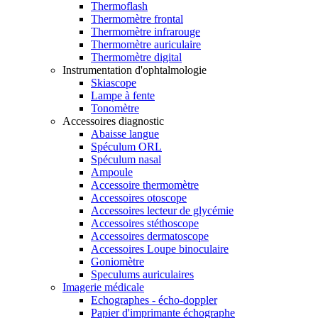
Thermoflash
Thermomètre frontal
Thermomètre infrarouge
Thermomètre auriculaire
Thermomètre digital
Instrumentation d'ophtalmologie
Skiascope
Lampe à fente
Tonomètre
Accessoires diagnostic
Abaisse langue
Spéculum ORL
Spéculum nasal
Ampoule
Accessoire thermomètre
Accessoires otoscope
Accessoires lecteur de glycémie
Accessoires stéthoscope
Accessoires dermatoscope
Accessoires Loupe binoculaire
Goniomètre
Speculums auriculaires
Imagerie médicale
Echographes - écho-doppler
Papier d'imprimante échographe