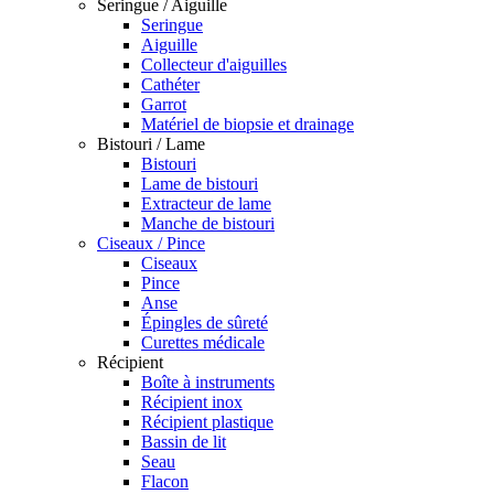
Seringue / Aiguille
Seringue
Aiguille
Collecteur d'aiguilles
Cathéter
Garrot
Matériel de biopsie et drainage
Bistouri / Lame
Bistouri
Lame de bistouri
Extracteur de lame
Manche de bistouri
Ciseaux / Pince
Ciseaux
Pince
Anse
Épingles de sûreté
Curettes médicale
Récipient
Boîte à instruments
Récipient inox
Récipient plastique
Bassin de lit
Seau
Flacon