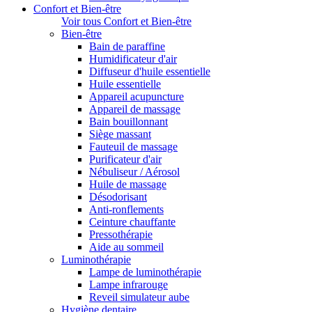
Confort et Bien-être
Voir tous Confort et Bien-être
Bien-être
Bain de paraffine
Humidificateur d'air
Diffuseur d'huile essentielle
Huile essentielle
Appareil acupuncture
Appareil de massage
Bain bouillonnant
Siège massant
Fauteuil de massage
Purificateur d'air
Nébuliseur / Aérosol
Huile de massage
Désodorisant
Anti-ronflements
Ceinture chauffante
Pressothérapie
Aide au sommeil
Luminothérapie
Lampe de luminothérapie
Lampe infrarouge
Reveil simulateur aube
Hygiène dentaire