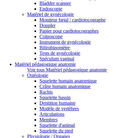
Bladder scanner
Endoscopie
Matériel de gynécologie
Moniteur fœtal / cardiotocographe
Doppler
Papier pour cardiotocographes
Colposcope
Instrument de gynécologie
Bilirubinomètre
Tests de gynécologie
Spéculum vaginal
Matériel pédagogique anatomie
Voir tous Matériel pédagogique anatomie
Ostéologie
Squelette humain anatomique
Crâne humain anatomique
Rachis
Squelette bassin
Dentition humaine
Modèle de vertèbres
Articulations
Membres
Squelette d'animal
Squelette du pied
Physiologie / Organes