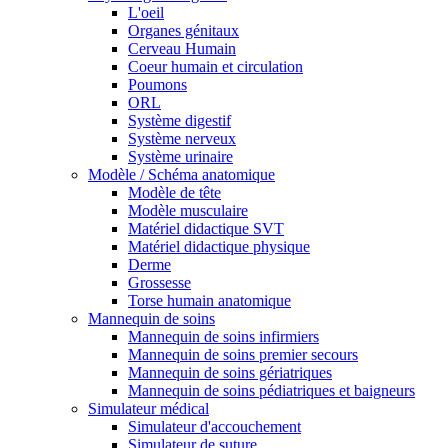
L'oeil
Organes génitaux
Cerveau Humain
Coeur humain et circulation
Poumons
ORL
Système digestif
Système nerveux
Système urinaire
Modèle / Schéma anatomique
Modèle de tête
Modèle musculaire
Matériel didactique SVT
Matériel didactique physique
Derme
Grossesse
Torse humain anatomique
Mannequin de soins
Mannequin de soins infirmiers
Mannequin de soins premier secours
Mannequin de soins gériatriques
Mannequin de soins pédiatriques et baigneurs
Simulateur médical
Simulateur d'accouchement
Simulateur de suture