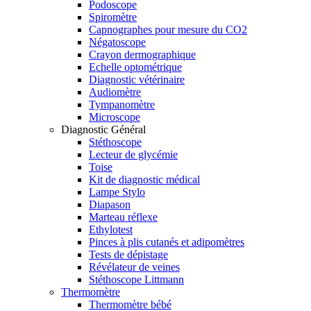
Podoscope
Spiromètre
Capnographes pour mesure du CO2
Négatoscope
Crayon dermographique
Echelle optométrique
Diagnostic vétérinaire
Audiomètre
Tympanomètre
Microscope
Diagnostic Général
Stéthoscope
Lecteur de glycémie
Toise
Kit de diagnostic médical
Lampe Stylo
Diapason
Marteau réflexe
Ethylotest
Pinces à plis cutanés et adipomètres
Tests de dépistage
Révélateur de veines
Stéthoscope Littmann
Thermomètre
Thermomètre bébé