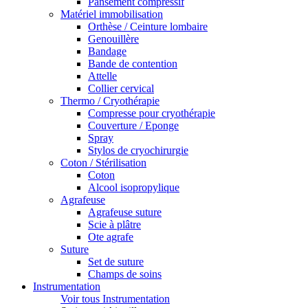
Pansement compressif
Matériel immobilisation
Orthèse / Ceinture lombaire
Genouillère
Bandage
Bande de contention
Attelle
Collier cervical
Thermo / Cryothérapie
Compresse pour cryothérapie
Couverture / Eponge
Spray
Stylos de cryochirurgie
Coton / Stérilisation
Coton
Alcool isopropylique
Agrafeuse
Agrafeuse suture
Scie à plâtre
Ote agrafe
Suture
Set de suture
Champs de soins
Instrumentation
Voir tous Instrumentation