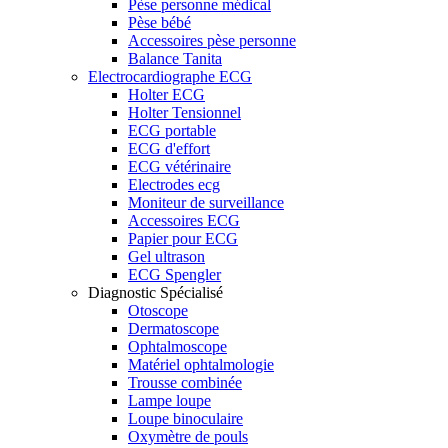
Pèse personne médical
Pèse bébé
Accessoires pèse personne
Balance Tanita
Electrocardiographe ECG
Holter ECG
Holter Tensionnel
ECG portable
ECG d'effort
ECG vétérinaire
Electrodes ecg
Moniteur de surveillance
Accessoires ECG
Papier pour ECG
Gel ultrason
ECG Spengler
Diagnostic Spécialisé
Otoscope
Dermatoscope
Ophtalmoscope
Matériel ophtalmologie
Trousse combinée
Lampe loupe
Loupe binoculaire
Oxymètre de pouls