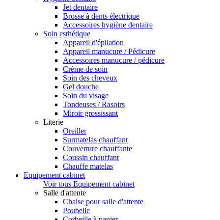
Jet dentaire
Brosse à dents électrique
Accessoires hygiène dentaire
Soin esthétique
Appareil d'épilation
Appareil manucure / Pédicure
Accessoires manucure / pédicure
Crème de soin
Soin des cheveux
Gel douche
Soin du visage
Tondeuses / Rasoirs
Miroir grossissant
Literie
Oreiller
Surmatelas chauffant
Couverture chauffante
Coussin chauffant
Chauffe matelas
Equipement cabinet
Voir tous Equipement cabinet
Salle d'attente
Chaise pour salle d'attente
Poubelle
Corbeille à papier