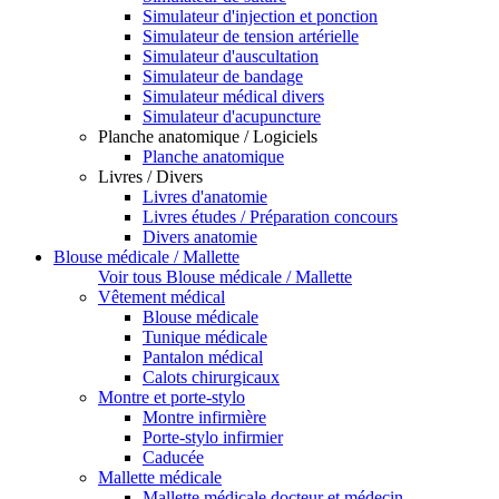
Simulateur d'injection et ponction
Simulateur de tension artérielle
Simulateur d'auscultation
Simulateur de bandage
Simulateur médical divers
Simulateur d'acupuncture
Planche anatomique / Logiciels
Planche anatomique
Livres / Divers
Livres d'anatomie
Livres études / Préparation concours
Divers anatomie
Blouse médicale / Mallette
Voir tous Blouse médicale / Mallette
Vêtement médical
Blouse médicale
Tunique médicale
Pantalon médical
Calots chirurgicaux
Montre et porte-stylo
Montre infirmière
Porte-stylo infirmier
Caducée
Mallette médicale
Mallette médicale docteur et médecin