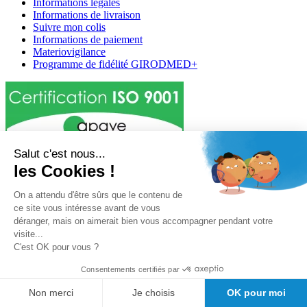
Informations légales
Informations de livraison
Suivre mon colis
Informations de paiement
Materiovigilance
Programme de fidélité GIRODMED+
Salut c'est nous...
Girodmedical est également présent dans 23 pays
les Cookies !
Tous les dispositifs médicaux présentés sur ce site sont conformes
On a attendu d'être sûrs que le contenu de
aux articles
L 5213-3
du code de la santé publique et à l'arrêté du
ce site vous intéresse avant de vous
21 décembre 2012 fixant la liste des dispositifs médicaux autorisés à
déranger, mais on aimerait bien vous accompagner pendant votre
faire l'objet d'une publicité auprès du public, ainsi qu'à l'article
R
visite...
5213-1
du code de la santé publique. Par conséquent, ils peuvent
C'est OK pour vous ?
être légalement promus et rendus accessibles au public.
Consentements certifiés par
© 2026 Girodmedical. Tous droits réservés.
Non merci
Je choisis
OK pour moi