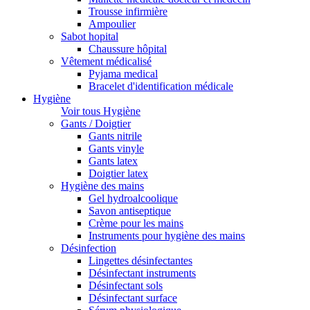
Trousse infirmière
Ampoulier
Sabot hopital
Chaussure hôpital
Vêtement médicalisé
Pyjama medical
Bracelet d'identification médicale
Hygiène
Voir tous Hygiène
Gants / Doigtier
Gants nitrile
Gants vinyle
Gants latex
Doigtier latex
Hygiène des mains
Gel hydroalcoolique
Savon antiseptique
Crème pour les mains
Instruments pour hygiène des mains
Désinfection
Lingettes désinfectantes
Désinfectant instruments
Désinfectant sols
Désinfectant surface