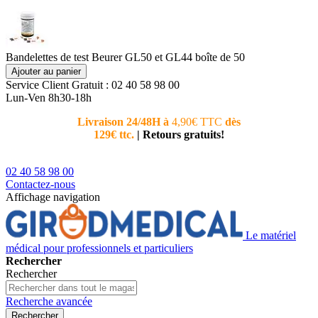
Bandelettes de test Beurer GL50 et GL44 boîte de 50
Ajouter au panier
Service Client
Gratuit : 02 40 58 98 00
Lun-Ven 8h30-18h
Livraison 24/48H à
4,90€ TTC
dès
Nouvea
129€ ttc.
|
Retours gratuits!
téléphoni
conseiller
02 40 58 98 00
Contactez-nous
Affichage navigation
Le matériel
médical pour professionnels et particuliers
Rechercher
Rechercher
Recherche avancée
Rechercher