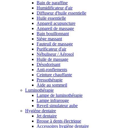
Bain de paraffine
Humidificateur d'air
Diffuseur d'huile essentielle
Huile essentielle
Appareil acupuncture
Appareil de massage
Bain bouillonnant
Siège massant
Fauteuil de massage
Purificateur d'air
Nébuliseur / Aérosol
Huile de massage
Désodorisant
Anti-ronflements
Ceinture chauffante
Pressothérapie
Aide au sommeil
Luminothérapie
Lampe de luminothérapie
Lampe infrarouge
Reveil simulateur aube
Hygiène dentaire
Jet dentaire
Brosse à dents électrique
Accessoires hygiène dentaire