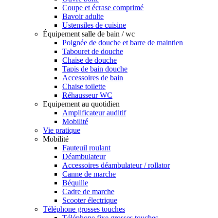
Coupe et écrase comprimé
Bavoir adulte
Ustensiles de cuisine
Équipement salle de bain / wc
Poignée de douche et barre de maintien
Tabouret de douche
Chaise de douche
Tapis de bain douche
Accessoires de bain
Chaise toilette
Réhausseur WC
Equipement au quotidien
Amplificateur auditif
Mobilité
Vie pratique
Mobilité
Fauteuil roulant
Déambulateur
Accessoires déambulateur / rollator
Canne de marche
Béquille
Cadre de marche
Scooter électrique
Téléphone grosses touches
Téléphone fixe grosses touches