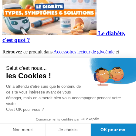
Le diabète,
c'est quoi ?
Retrouvez ce produit dans
Accessoires lecteur de glycémie
et
Accessoires diagnostic
Salut c'est nous...
les Cookies !
.
Découvrez tous les articles du fabricant
On a attendu d'être sûrs que le contenu de
ce site vous intéresse avant de vous
Beurer
déranger, mais on aimerait bien vous accompagner pendant votre
visite...
Mentions obligatoires :
C'est OK pour vous ?
Ce dispositif médical est un produit de santé réglementé qui porte,
au titre de cette règlementation, le marquage CE.
Consentements certifiés par
Dénomination :
Bandelettes de test Beurer GL50 et GL44 boîte de
Non merci
Je choisis
OK pour moi
50