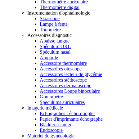
Thermomètre auriculaire
Thermomètre digital
Instrumentation d'ophtalmologie
Skiascope
Lampe à fente
Tonomètre
Accessoires diagnostic
Abaisse langue
Spéculum ORL
Spéculum nasal
Ampoule
Accessoire thermomètre
Accessoires otoscope
Accessoires lecteur de glycémie
Accessoires stéthoscope
Accessoires dermatoscope
Accessoires Loupe binoculaire
Goniomètre
Speculums auriculaires
Imagerie médicale
Echographes - écho-doppler
Papier d'imprimante échographe
Bladder scanner
Endoscopie
Matériel de gynécologie