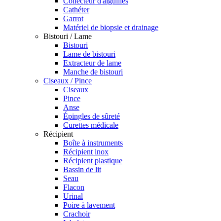
Collecteur d'aiguilles
Cathéter
Garrot
Matériel de biopsie et drainage
Bistouri / Lame
Bistouri
Lame de bistouri
Extracteur de lame
Manche de bistouri
Ciseaux / Pince
Ciseaux
Pince
Anse
Épingles de sûreté
Curettes médicale
Récipient
Boîte à instruments
Récipient inox
Récipient plastique
Bassin de lit
Seau
Flacon
Urinal
Poire à lavement
Crachoir