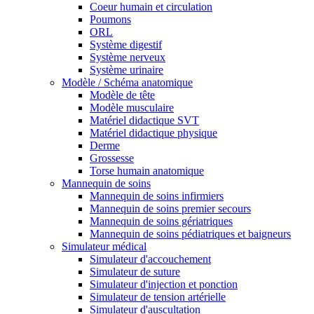
Coeur humain et circulation
Poumons
ORL
Système digestif
Système nerveux
Système urinaire
Modèle / Schéma anatomique
Modèle de tête
Modèle musculaire
Matériel didactique SVT
Matériel didactique physique
Derme
Grossesse
Torse humain anatomique
Mannequin de soins
Mannequin de soins infirmiers
Mannequin de soins premier secours
Mannequin de soins gériatriques
Mannequin de soins pédiatriques et baigneurs
Simulateur médical
Simulateur d'accouchement
Simulateur de suture
Simulateur d'injection et ponction
Simulateur de tension artérielle
Simulateur d'auscultation