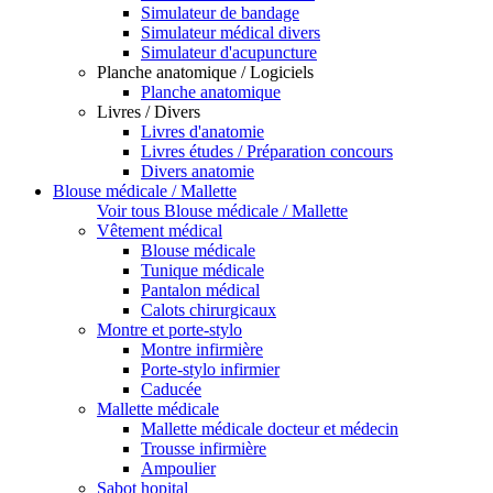
Simulateur de bandage
Simulateur médical divers
Simulateur d'acupuncture
Planche anatomique / Logiciels
Planche anatomique
Livres / Divers
Livres d'anatomie
Livres études / Préparation concours
Divers anatomie
Blouse médicale / Mallette
Voir tous Blouse médicale / Mallette
Vêtement médical
Blouse médicale
Tunique médicale
Pantalon médical
Calots chirurgicaux
Montre et porte-stylo
Montre infirmière
Porte-stylo infirmier
Caducée
Mallette médicale
Mallette médicale docteur et médecin
Trousse infirmière
Ampoulier
Sabot hopital