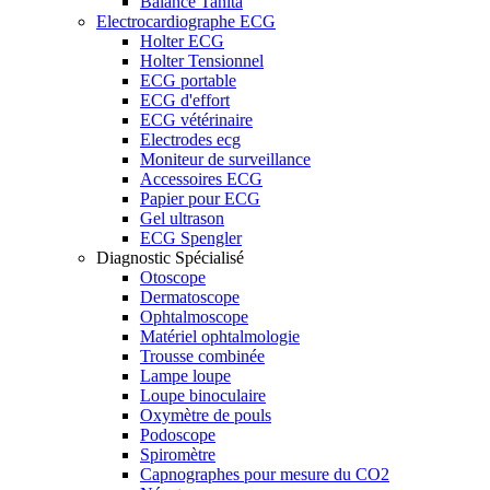
Balance Tanita
Electrocardiographe ECG
Holter ECG
Holter Tensionnel
ECG portable
ECG d'effort
ECG vétérinaire
Electrodes ecg
Moniteur de surveillance
Accessoires ECG
Papier pour ECG
Gel ultrason
ECG Spengler
Diagnostic Spécialisé
Otoscope
Dermatoscope
Ophtalmoscope
Matériel ophtalmologie
Trousse combinée
Lampe loupe
Loupe binoculaire
Oxymètre de pouls
Podoscope
Spiromètre
Capnographes pour mesure du CO2