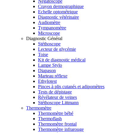
Négatoscope
Crayon dermographique
Echelle optométrique
Diagnostic vétérinaire
Audiomètre
Tympanomètre
Microscope
Diagnostic Général
Stéthoscope
Lecteur de glycémie
Toise
Kit de diagnostic médical
Lampe Stylo
Diapason
Marteau réflexe
Ethylotest
Pinces à plis cutanés et adipomètres
Tests de dépistage
Révélateur de veines
Stéthoscope Littmann
Thermomètre
Thermomètre bébé
Thermoflash
Thermomètre frontal
Thermomètre infrarouge