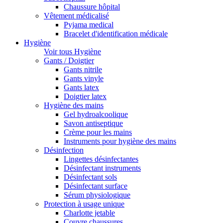
Chaussure hôpital
Vêtement médicalisé
Pyjama medical
Bracelet d'identification médicale
Hygiène
Voir tous Hygiène
Gants / Doigtier
Gants nitrile
Gants vinyle
Gants latex
Doigtier latex
Hygiène des mains
Gel hydroalcoolique
Savon antiseptique
Crème pour les mains
Instruments pour hygiène des mains
Désinfection
Lingettes désinfectantes
Désinfectant instruments
Désinfectant sols
Désinfectant surface
Sérum physiologique
Protection à usage unique
Charlotte jetable
Couvre chaussures