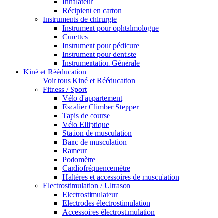
Inhalateur
Récipient en carton
Instruments de chirurgie
Instrument pour ophtalmologue
Curettes
Instrument pour pédicure
Instrument pour dentiste
Instrumentation Générale
Kiné et Rééducation
Voir tous Kiné et Rééducation
Fitness / Sport
Vélo d'appartement
Escalier Climber Stepper
Tapis de course
Vélo Elliptique
Station de musculation
Banc de musculation
Rameur
Podomètre
Cardiofréquencemètre
Haltères et accessoires de musculation
Electrostimulation / Ultrason
Electrostimulateur
Electrodes électrostimulation
Accessoires électrostimulation