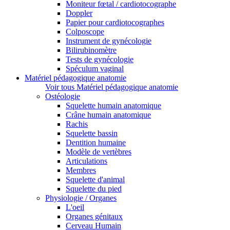
Moniteur fœtal / cardiotocographe
Doppler
Papier pour cardiotocographes
Colposcope
Instrument de gynécologie
Bilirubinomètre
Tests de gynécologie
Spéculum vaginal
Matériel pédagogique anatomie
Voir tous Matériel pédagogique anatomie
Ostéologie
Squelette humain anatomique
Crâne humain anatomique
Rachis
Squelette bassin
Dentition humaine
Modèle de vertèbres
Articulations
Membres
Squelette d'animal
Squelette du pied
Physiologie / Organes
L'oeil
Organes génitaux
Cerveau Humain