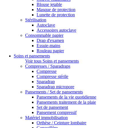
Blouse jetable
Masque de protection
Lunette de protection
Stérilisation
Autoclave
Accessoires autoclave
Consommable papier
Drap d'examen
Essuie-mains
Rouleau papier
Soins et pansements
Voir tous Soins et pansements
Compresses / Sparadraps
Compresse
Compresse stérile
Sparadrap
Sparadrap micropore
Pansements / Set de pansements
Pansements de la vie quotidienne
Pansements traitement de la plaie
Set de pansement
Pansement compressif
Matériel immobilisation
Orthèse / Ceinture lombaire
Genouillère