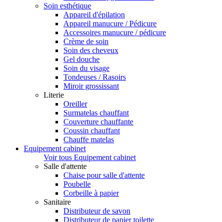
Soin esthétique
Appareil d'épilation
Appareil manucure / Pédicure
Accessoires manucure / pédicure
Crème de soin
Soin des cheveux
Gel douche
Soin du visage
Tondeuses / Rasoirs
Miroir grossissant
Literie
Oreiller
Surmatelas chauffant
Couverture chauffante
Coussin chauffant
Chauffe matelas
Equipement cabinet
Voir tous Equipement cabinet
Salle d'attente
Chaise pour salle d'attente
Poubelle
Corbeille à papier
Sanitaire
Distributeur de savon
Distributeur de papier toilette