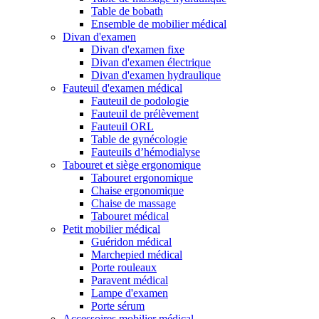
Table de bobath
Ensemble de mobilier médical
Divan d'examen
Divan d'examen fixe
Divan d'examen électrique
Divan d'examen hydraulique
Fauteuil d'examen médical
Fauteuil de podologie
Fauteuil de prélèvement
Fauteuil ORL
Table de gynécologie
Fauteuils d’hémodialyse
Tabouret et siège ergonomique
Tabouret ergonomique
Chaise ergonomique
Chaise de massage
Tabouret médical
Petit mobilier médical
Guéridon médical
Marchepied médical
Porte rouleaux
Paravent médical
Lampe d'examen
Porte sérum
Accessoires mobilier médical