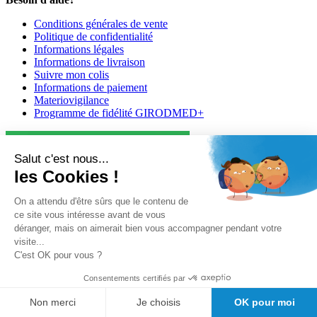
Conditions générales de vente
Politique de confidentialité
Informations légales
Informations de livraison
Suivre mon colis
Informations de paiement
Materiovigilance
Programme de fidélité GIRODMED+
Salut c'est nous...
les Cookies !
On a attendu d'être sûrs que le contenu de
Girodmedical est également présent dans 23 pays
ce site vous intéresse avant de vous
déranger, mais on aimerait bien vous accompagner pendant votre
Tous les dispositifs médicaux présentés sur ce site sont conformes
visite...
aux articles
L 5213-3
du code de la santé publique et à l'arrêté du
C'est OK pour vous ?
21 décembre 2012 fixant la liste des dispositifs médicaux autorisés à
faire l'objet d'une publicité auprès du public, ainsi qu'à l'article
R
Consentements certifiés par
5213-1
du code de la santé publique. Par conséquent, ils peuvent
être légalement promus et rendus accessibles au public.
Non merci
Je choisis
OK pour moi