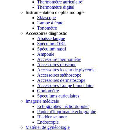
Thermomètre auriculaire
Thermomètre digital
Instrumentation d'ophtalmologie
Skiascope
Lampe à fente
Tonomètre
Accessoires diagnostic
Abaisse langue
Spéculum ORL
Spéculum nasal
Ampoule
Accessoire thermomètre
Accessoires otoscope
Accessoires lecteur de glycémie
Accessoires stéthoscope
Accessoires dermatoscope
Accessoires Loupe binoculaire
Goniomètre
Speculums auriculaires
Imagerie médicale
Echographes - écho-doppler
Papier d'imprimante échographe
Bladder scanner
Endoscopie
Matériel de gynécologie