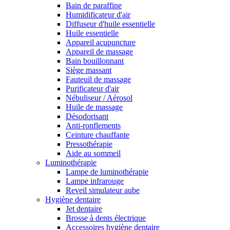
Bain de paraffine
Humidificateur d'air
Diffuseur d'huile essentielle
Huile essentielle
Appareil acupuncture
Appareil de massage
Bain bouillonnant
Siège massant
Fauteuil de massage
Purificateur d'air
Nébuliseur / Aérosol
Huile de massage
Désodorisant
Anti-ronflements
Ceinture chauffante
Pressothérapie
Aide au sommeil
Luminothérapie
Lampe de luminothérapie
Lampe infrarouge
Reveil simulateur aube
Hygiène dentaire
Jet dentaire
Brosse à dents électrique
Accessoires hygiène dentaire