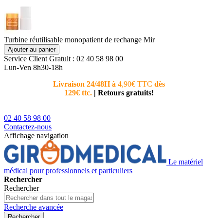
Turbine réutilisable monopatient de rechange Mir
Ajouter au panier
Service Client
Gratuit : 02 40 58 98 00
Lun-Ven 8h30-18h
Livraison 24/48H à
4,90€ TTC
dès
Nouvea
129€ ttc.
|
Retours gratuits!
téléphoni
conseiller
02 40 58 98 00
Contactez-nous
Affichage navigation
Le matériel
médical pour professionnels et particuliers
Rechercher
Rechercher
Recherche avancée
Rechercher