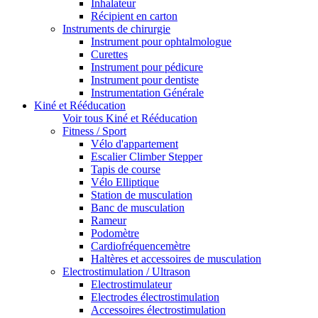
Inhalateur
Récipient en carton
Instruments de chirurgie
Instrument pour ophtalmologue
Curettes
Instrument pour pédicure
Instrument pour dentiste
Instrumentation Générale
Kiné et Rééducation
Voir tous Kiné et Rééducation
Fitness / Sport
Vélo d'appartement
Escalier Climber Stepper
Tapis de course
Vélo Elliptique
Station de musculation
Banc de musculation
Rameur
Podomètre
Cardiofréquencemètre
Haltères et accessoires de musculation
Electrostimulation / Ultrason
Electrostimulateur
Electrodes électrostimulation
Accessoires électrostimulation