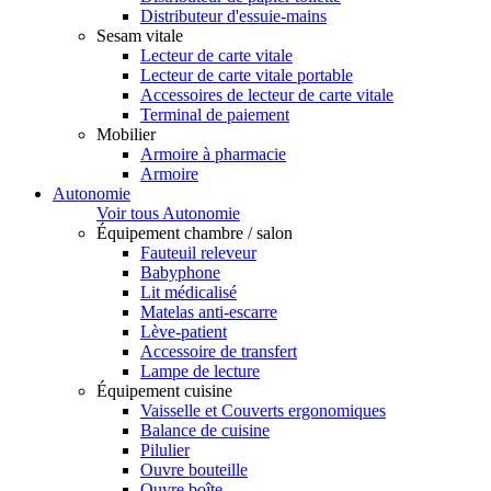
Distributeur d'essuie-mains
Sesam vitale
Lecteur de carte vitale
Lecteur de carte vitale portable
Accessoires de lecteur de carte vitale
Terminal de paiement
Mobilier
Armoire à pharmacie
Armoire
Autonomie
Voir tous Autonomie
Équipement chambre / salon
Fauteuil releveur
Babyphone
Lit médicalisé
Matelas anti-escarre
Lève-patient
Accessoire de transfert
Lampe de lecture
Équipement cuisine
Vaisselle et Couverts ergonomiques
Balance de cuisine
Pilulier
Ouvre bouteille
Ouvre boîte