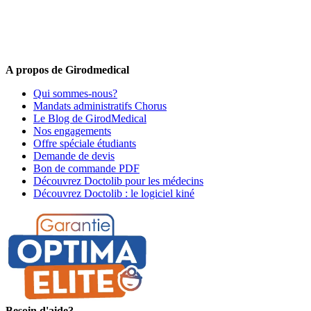
5% de remise valable sur votre prochaine commande de matériel
médical !
Offres promotionnelles, nouveautés, dernières tendances : soyez les
premiers informés !
A propos de Girodmedical
Qui sommes-nous?
Mandats administratifs Chorus
Le Blog de GirodMedical
Nos engagements
Offre spéciale étudiants
Demande de devis
Bon de commande PDF
Découvrez Doctolib pour les médecins
Découvrez Doctolib : le logiciel kiné
Besoin d'aide?