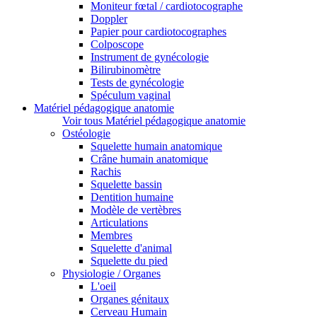
Moniteur fœtal / cardiotocographe
Doppler
Papier pour cardiotocographes
Colposcope
Instrument de gynécologie
Bilirubinomètre
Tests de gynécologie
Spéculum vaginal
Matériel pédagogique anatomie
Voir tous Matériel pédagogique anatomie
Ostéologie
Squelette humain anatomique
Crâne humain anatomique
Rachis
Squelette bassin
Dentition humaine
Modèle de vertèbres
Articulations
Membres
Squelette d'animal
Squelette du pied
Physiologie / Organes
L'oeil
Organes génitaux
Cerveau Humain