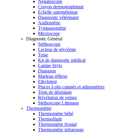
Négatoscope
Crayon dermographique
Echelle optométrique
Diagnostic vétérinaire
Audiomètre
Tympanomètre
Microscope
Diagnostic Général
Stéthoscope
Lecteur de glycémie
Toise
Kit de diagnostic médical
Lampe Stylo
Diapason
Marteau réflexe
Ethylotest
Pinces à plis cutanés et adipomètres
Tests de dépistage
Révélateur de veines
Stéthoscope Littmann
Thermomètre
Thermomètre bébé
Thermoflash
Thermomètre frontal
Thermomètre infrarouge