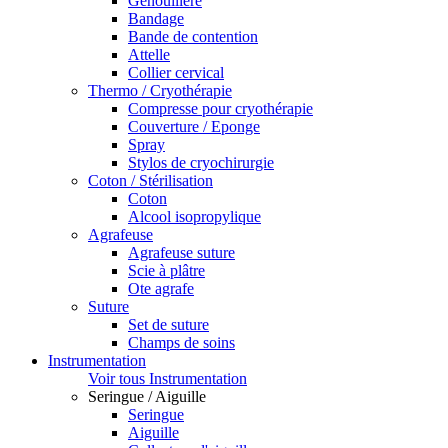
Genouillère
Bandage
Bande de contention
Attelle
Collier cervical
Thermo / Cryothérapie
Compresse pour cryothérapie
Couverture / Eponge
Spray
Stylos de cryochirurgie
Coton / Stérilisation
Coton
Alcool isopropylique
Agrafeuse
Agrafeuse suture
Scie à plâtre
Ote agrafe
Suture
Set de suture
Champs de soins
Instrumentation
Voir tous Instrumentation
Seringue / Aiguille
Seringue
Aiguille