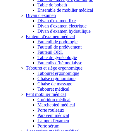
Table de bobath
Ensemble de mobilier médical
Divan d'examen
Divan d'examen fixe
Divan d'examen électrique
Divan d'examen hydraulique
Fauteuil d'examen médical
Fauteuil de podologie
Fauteuil de prélèvement
Fauteuil ORL
Table de gynécologie
Fauteuils d’hémodialyse
Tabouret et siège ergonomique
Tabouret ergonomique
Chaise ergonomique
Chaise de massage
Tabouret médical
Petit mobilier médical
Guéridon médical
Marchepied médical
Porte rouleaux
Paravent médical
Lampe d'examen
Porte sérum