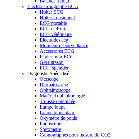
Balance Tanita
Electrocardiographe ECG
Holter ECG
Holter Tensionnel
ECG portable
ECG d'effort
ECG vétérinaire
Electrodes ecg
Moniteur de surveillance
Accessoires ECG
Papier pour ECG
Gel ultrason
ECG Spengler
Diagnostic Spécialisé
Otoscope
Dermatoscope
Ophtalmoscope
Matériel ophtalmologie
Trousse combinée
Lampe loupe
Loupe binoculaire
Oxymètre de pouls
Podoscope
Spiromètre
Capnographes pour mesure du CO2