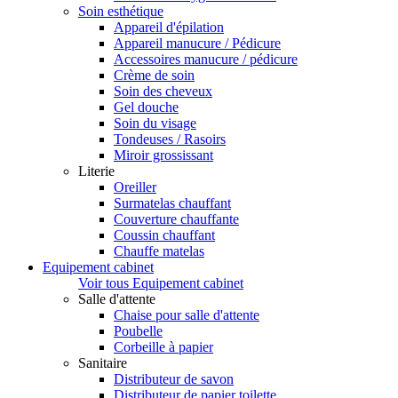
Soin esthétique
Appareil d'épilation
Appareil manucure / Pédicure
Accessoires manucure / pédicure
Crème de soin
Soin des cheveux
Gel douche
Soin du visage
Tondeuses / Rasoirs
Miroir grossissant
Literie
Oreiller
Surmatelas chauffant
Couverture chauffante
Coussin chauffant
Chauffe matelas
Equipement cabinet
Voir tous Equipement cabinet
Salle d'attente
Chaise pour salle d'attente
Poubelle
Corbeille à papier
Sanitaire
Distributeur de savon
Distributeur de papier toilette