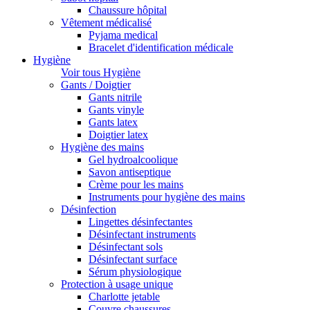
Chaussure hôpital
Vêtement médicalisé
Pyjama medical
Bracelet d'identification médicale
Hygiène
Voir tous Hygiène
Gants / Doigtier
Gants nitrile
Gants vinyle
Gants latex
Doigtier latex
Hygiène des mains
Gel hydroalcoolique
Savon antiseptique
Crème pour les mains
Instruments pour hygiène des mains
Désinfection
Lingettes désinfectantes
Désinfectant instruments
Désinfectant sols
Désinfectant surface
Sérum physiologique
Protection à usage unique
Charlotte jetable
Couvre chaussures