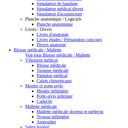
Simulateur de bandage
Simulateur médical divers
Simulateur d'acupuncture
Planche anatomique / Logiciels
Planche anatomique
Livres / Divers
Livres d'anatomie
Livres études / Préparation concours
Divers anatomie
Blouse médicale / Mallette
Voir tous Blouse médicale / Mallette
Vêtement médical
Blouse médicale
Tunique médicale
Pantalon médical
Calots chirurgicaux
Montre et porte-stylo
Montre infirmière
Porte-stylo infirmier
Caducée
Mallette médicale
Mallette médicale docteur et médecin
Trousse infirmière
Ampoulier
Sabot hopital