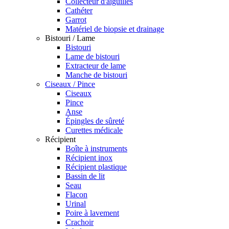
Collecteur d'aiguilles
Cathéter
Garrot
Matériel de biopsie et drainage
Bistouri / Lame
Bistouri
Lame de bistouri
Extracteur de lame
Manche de bistouri
Ciseaux / Pince
Ciseaux
Pince
Anse
Épingles de sûreté
Curettes médicale
Récipient
Boîte à instruments
Récipient inox
Récipient plastique
Bassin de lit
Seau
Flacon
Urinal
Poire à lavement
Crachoir