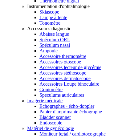
Thermomètre digital
Instrumentation d'ophtalmologie
Skiascope
Lampe à fente
Tonomètre
Accessoires diagnostic
Abaisse langue
Spéculum ORL
Spéculum nasal
Ampoule
Accessoire thermomètre
Accessoires otoscope
Accessoires lecteur de glycémie
Accessoires stéthoscope
Accessoires dermatoscope
Accessoires Loupe binoculaire
Goniomètre
Speculums auriculaires
Imagerie médicale
Echographes - écho-doppler
Papier d'imprimante échographe
Bladder scanner
Endoscopie
Matériel de gynécologie
Moniteur fœtal / cardiotocographe