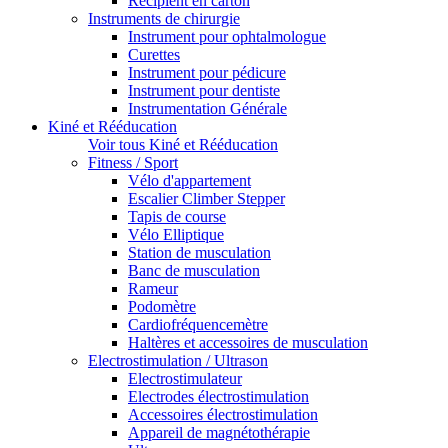
Récipient en carton
Instruments de chirurgie
Instrument pour ophtalmologue
Curettes
Instrument pour pédicure
Instrument pour dentiste
Instrumentation Générale
Kiné et Rééducation
Voir tous Kiné et Rééducation
Fitness / Sport
Vélo d'appartement
Escalier Climber Stepper
Tapis de course
Vélo Elliptique
Station de musculation
Banc de musculation
Rameur
Podomètre
Cardiofréquencemètre
Haltères et accessoires de musculation
Electrostimulation / Ultrason
Electrostimulateur
Electrodes électrostimulation
Accessoires électrostimulation
Appareil de magnétothérapie