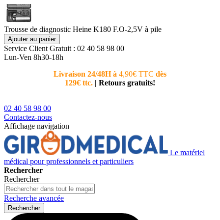
Trousse de diagnostic Heine K180 F.O-2,5V à pile
Ajouter au panier
Service Client
Gratuit : 02 40 58 98 00
Lun-Ven 8h30-18h
Livraison 24/48H à
4,90€ TTC
dès
Nouvea
129€ ttc.
|
Retours gratuits!
téléphoni
conseiller
02 40 58 98 00
Contactez-nous
Affichage navigation
Le matériel
médical pour professionnels et particuliers
Rechercher
Rechercher
Recherche avancée
Rechercher