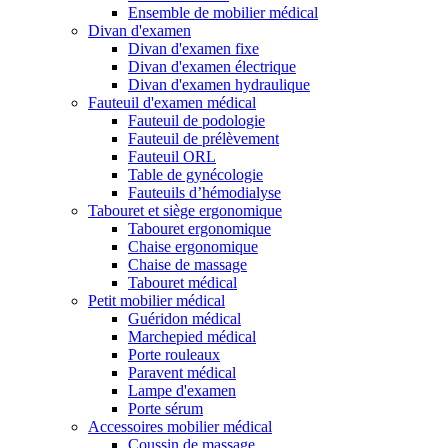
Ensemble de mobilier médical
Divan d'examen
Divan d'examen fixe
Divan d'examen électrique
Divan d'examen hydraulique
Fauteuil d'examen médical
Fauteuil de podologie
Fauteuil de prélèvement
Fauteuil ORL
Table de gynécologie
Fauteuils d’hémodialyse
Tabouret et siège ergonomique
Tabouret ergonomique
Chaise ergonomique
Chaise de massage
Tabouret médical
Petit mobilier médical
Guéridon médical
Marchepied médical
Porte rouleaux
Paravent médical
Lampe d'examen
Porte sérum
Accessoires mobilier médical
Coussin de massage