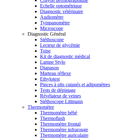
Crayon dermographique
Echelle optométrique
Diagnostic vétérinaire
Audiomètre
Tympanomètre
Microscope
Diagnostic Général
Stéthoscope
Lecteur de glycémie
Toise
Kit de diagnostic médical
Lampe Stylo
Diapason
Marteau réflexe
Ethylotest
Pinces à plis cutanés et adipomètres
Tests de dépistage
Révélateur de veines
Stéthoscope Littmann
Thermomètre
Thermomètre bébé
Thermoflash
Thermomètre frontal
Thermomètre infrarouge
Thermomètre auriculaire