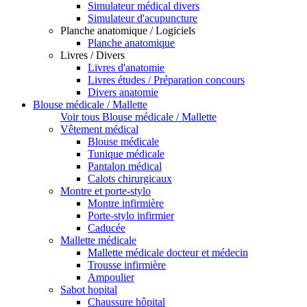
Simulateur médical divers
Simulateur d'acupuncture
Planche anatomique / Logiciels
Planche anatomique
Livres / Divers
Livres d'anatomie
Livres études / Préparation concours
Divers anatomie
Blouse médicale / Mallette
Voir tous Blouse médicale / Mallette
Vêtement médical
Blouse médicale
Tunique médicale
Pantalon médical
Calots chirurgicaux
Montre et porte-stylo
Montre infirmière
Porte-stylo infirmier
Caducée
Mallette médicale
Mallette médicale docteur et médecin
Trousse infirmière
Ampoulier
Sabot hopital
Chaussure hôpital