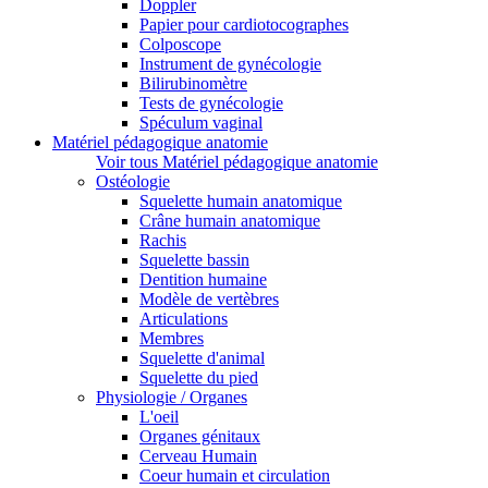
Doppler
Papier pour cardiotocographes
Colposcope
Instrument de gynécologie
Bilirubinomètre
Tests de gynécologie
Spéculum vaginal
Matériel pédagogique anatomie
Voir tous Matériel pédagogique anatomie
Ostéologie
Squelette humain anatomique
Crâne humain anatomique
Rachis
Squelette bassin
Dentition humaine
Modèle de vertèbres
Articulations
Membres
Squelette d'animal
Squelette du pied
Physiologie / Organes
L'oeil
Organes génitaux
Cerveau Humain
Coeur humain et circulation