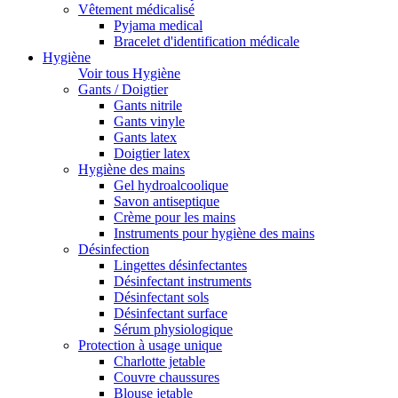
Vêtement médicalisé
Pyjama medical
Bracelet d'identification médicale
Hygiène
Voir tous Hygiène
Gants / Doigtier
Gants nitrile
Gants vinyle
Gants latex
Doigtier latex
Hygiène des mains
Gel hydroalcoolique
Savon antiseptique
Crème pour les mains
Instruments pour hygiène des mains
Désinfection
Lingettes désinfectantes
Désinfectant instruments
Désinfectant sols
Désinfectant surface
Sérum physiologique
Protection à usage unique
Charlotte jetable
Couvre chaussures
Blouse jetable