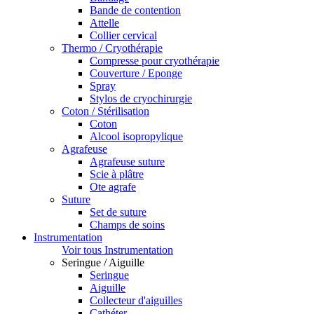
Bande de contention
Attelle
Collier cervical
Thermo / Cryothérapie
Compresse pour cryothérapie
Couverture / Eponge
Spray
Stylos de cryochirurgie
Coton / Stérilisation
Coton
Alcool isopropylique
Agrafeuse
Agrafeuse suture
Scie à plâtre
Ote agrafe
Suture
Set de suture
Champs de soins
Instrumentation
Voir tous Instrumentation
Seringue / Aiguille
Seringue
Aiguille
Collecteur d'aiguilles
Cathéter