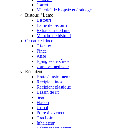
Garrot
Matériel de biopsie et drainage
Bistouri / Lame
Bistouri
Lame de bistouri
Extracteur de lame
Manche de bistouri
Ciseaux / Pince
Ciseaux
Pince
Anse
Épingles de sûreté
Curettes médicale
Récipient
Boîte à instruments
Récipient inox
Récipient plastique
Bassin de lit
Seau
Flacon
Urinal
Poire à lavement
Crachoir
Inhalateur