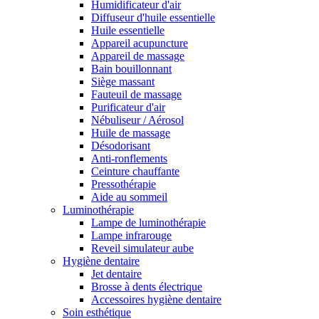
Humidificateur d'air
Diffuseur d'huile essentielle
Huile essentielle
Appareil acupuncture
Appareil de massage
Bain bouillonnant
Siège massant
Fauteuil de massage
Purificateur d'air
Nébuliseur / Aérosol
Huile de massage
Désodorisant
Anti-ronflements
Ceinture chauffante
Pressothérapie
Aide au sommeil
Luminothérapie
Lampe de luminothérapie
Lampe infrarouge
Reveil simulateur aube
Hygiène dentaire
Jet dentaire
Brosse à dents électrique
Accessoires hygiène dentaire
Soin esthétique