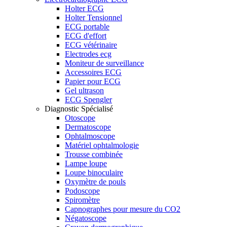
Holter ECG
Holter Tensionnel
ECG portable
ECG d'effort
ECG vétérinaire
Electrodes ecg
Moniteur de surveillance
Accessoires ECG
Papier pour ECG
Gel ultrason
ECG Spengler
Diagnostic Spécialisé
Otoscope
Dermatoscope
Ophtalmoscope
Matériel ophtalmologie
Trousse combinée
Lampe loupe
Loupe binoculaire
Oxymètre de pouls
Podoscope
Spiromètre
Capnographes pour mesure du CO2
Négatoscope