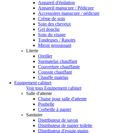
Appareil d'épilation
Appareil manucure / Pédicure
Accessoires manucure / pédicure
Crème de soin
Soin des cheveux
Gel douche
Soin du visage
Tondeuses / Rasoirs
Miroir grossissant
Literie
Oreiller
Surmatelas chauffant
Couverture chauffante
Coussin chauffant
Chauffe matelas
Equipement cabinet
Voir tous Equipement cabinet
Salle d'attente
Chaise pour salle d'attente
Poubelle
Corbeille à papier
Sanitaire
Distributeur de savon
Distributeur de papier toilette
Distributeur d'essuie-mains