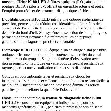
otoscope Heine K180 LED à fibres optiques
(F.O.) ainsi qu’une
poignée BETA à piles 2.5V, offrant un ensemble robuste et prêt à
l’emploi pour réaliser des examens diagnostiques fiables.
L’
ophtalmoscope K180 LED
intègre une optique asphérique de
précision, permettant de réduire considérablement les reflets de la
cornée et de l’iris. Cette technologie assure une observation nette et
détaillée du fond d’œil. Son système de sélection de 5 diaphragmes
permet d’adapter l’examen à différentes tailles de pupilles,
garantissant un diagnostic précis et confortable.
L’
otoscope K180 LED F.O
., équipé d’un éclairage distal par fibre
optique, offre une illumination homogène et sans reflet du canal
auriculaire et du tympan. Sa grande fenêtre d’observation avec
grossissement x3, fabriquée en verre optique spécial résistant aux
rayures, permet une visualisation claire et sans distorsion.
Conçus en polycarbonate léger et résistant aux chocs, les
instruments assurent une excellente durabilité tout en restant faciles à
manipuler. L’intérieur noir mat de l’otoscope élimine les reflets
parasites pour améliorer la qualité de l’observation.
Fiable, intuitif et durable, la
trousse de diagnostic Heine K180
LED 2.5V
constitue un équipement indispensable pour les
médecins généralistes, ORL, pédiatres et professionnels de santé