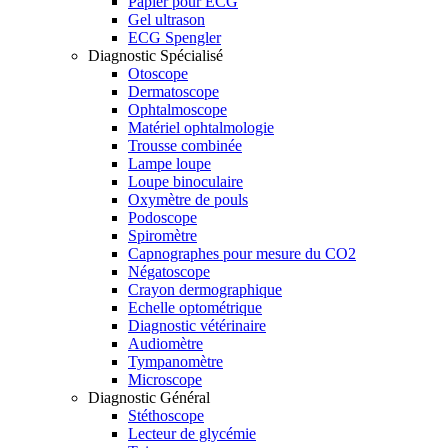
Papier pour ECG
Gel ultrason
ECG Spengler
Diagnostic Spécialisé
Otoscope
Dermatoscope
Ophtalmoscope
Matériel ophtalmologie
Trousse combinée
Lampe loupe
Loupe binoculaire
Oxymètre de pouls
Podoscope
Spiromètre
Capnographes pour mesure du CO2
Négatoscope
Crayon dermographique
Echelle optométrique
Diagnostic vétérinaire
Audiomètre
Tympanomètre
Microscope
Diagnostic Général
Stéthoscope
Lecteur de glycémie