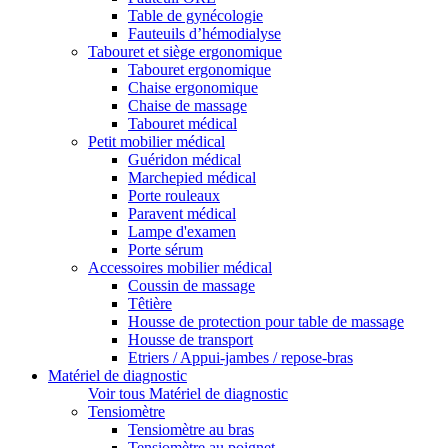
Table de gynécologie
Fauteuils d’hémodialyse
Tabouret et siège ergonomique
Tabouret ergonomique
Chaise ergonomique
Chaise de massage
Tabouret médical
Petit mobilier médical
Guéridon médical
Marchepied médical
Porte rouleaux
Paravent médical
Lampe d'examen
Porte sérum
Accessoires mobilier médical
Coussin de massage
Têtière
Housse de protection pour table de massage
Housse de transport
Etriers / Appui-jambes / repose-bras
Matériel de diagnostic
Voir tous Matériel de diagnostic
Tensiomètre
Tensiomètre au bras
Tensiomètre au poignet