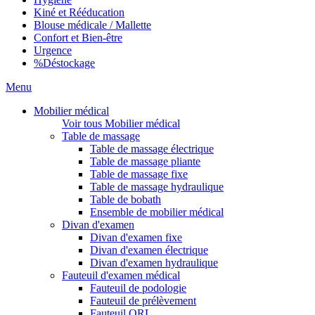
Kiné et Rééducation
Blouse médicale / Mallette
Confort et Bien-être
Urgence
%
Déstockage
Menu
Mobilier médical
Voir tous Mobilier médical
Table de massage
Table de massage électrique
Table de massage pliante
Table de massage fixe
Table de massage hydraulique
Table de bobath
Ensemble de mobilier médical
Divan d'examen
Divan d'examen fixe
Divan d'examen électrique
Divan d'examen hydraulique
Fauteuil d'examen médical
Fauteuil de podologie
Fauteuil de prélèvement
Fauteuil ORL