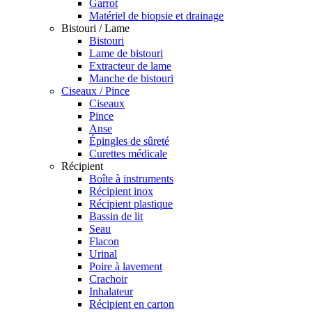
Garrot
Matériel de biopsie et drainage
Bistouri / Lame
Bistouri
Lame de bistouri
Extracteur de lame
Manche de bistouri
Ciseaux / Pince
Ciseaux
Pince
Anse
Épingles de sûreté
Curettes médicale
Récipient
Boîte à instruments
Récipient inox
Récipient plastique
Bassin de lit
Seau
Flacon
Urinal
Poire à lavement
Crachoir
Inhalateur
Récipient en carton