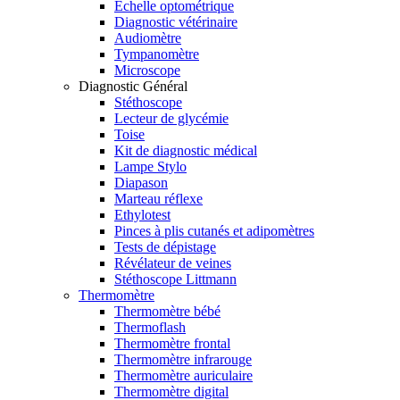
Echelle optométrique
Diagnostic vétérinaire
Audiomètre
Tympanomètre
Microscope
Diagnostic Général
Stéthoscope
Lecteur de glycémie
Toise
Kit de diagnostic médical
Lampe Stylo
Diapason
Marteau réflexe
Ethylotest
Pinces à plis cutanés et adipomètres
Tests de dépistage
Révélateur de veines
Stéthoscope Littmann
Thermomètre
Thermomètre bébé
Thermoflash
Thermomètre frontal
Thermomètre infrarouge
Thermomètre auriculaire
Thermomètre digital