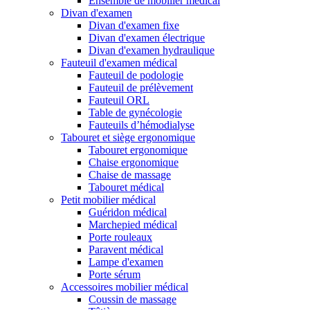
Ensemble de mobilier médical
Divan d'examen
Divan d'examen fixe
Divan d'examen électrique
Divan d'examen hydraulique
Fauteuil d'examen médical
Fauteuil de podologie
Fauteuil de prélèvement
Fauteuil ORL
Table de gynécologie
Fauteuils d’hémodialyse
Tabouret et siège ergonomique
Tabouret ergonomique
Chaise ergonomique
Chaise de massage
Tabouret médical
Petit mobilier médical
Guéridon médical
Marchepied médical
Porte rouleaux
Paravent médical
Lampe d'examen
Porte sérum
Accessoires mobilier médical
Coussin de massage