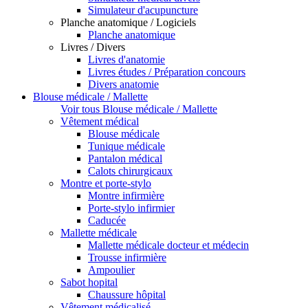
Simulateur d'acupuncture
Planche anatomique / Logiciels
Planche anatomique
Livres / Divers
Livres d'anatomie
Livres études / Préparation concours
Divers anatomie
Blouse médicale / Mallette
Voir tous Blouse médicale / Mallette
Vêtement médical
Blouse médicale
Tunique médicale
Pantalon médical
Calots chirurgicaux
Montre et porte-stylo
Montre infirmière
Porte-stylo infirmier
Caducée
Mallette médicale
Mallette médicale docteur et médecin
Trousse infirmière
Ampoulier
Sabot hopital
Chaussure hôpital
Vêtement médicalisé