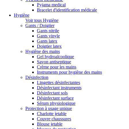
Pyjama medical
Bracelet d'identification médicale
Hygiène
Voir tous Hygiène
Gants / Doigtier
Gants nitrile
Gants vinyle
Gants latex
Doigtier latex
Hygiène des mains
Gel hydroalcoolique
Savon antiseptique
Crème pour les mains
Instruments pour hygiène des mains
Désinfection
Lingettes désinfectantes
Désinfectant instruments
Désinfectant sols
Désinfectant surface
Sérum physiologique
Protection à usage unique
Charlotte jetable
Couvre chaussures
Blouse jetable