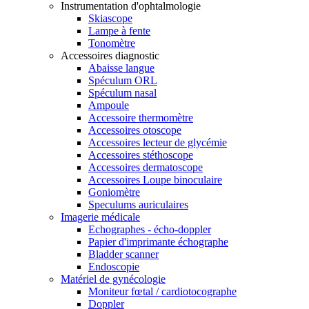
Instrumentation d'ophtalmologie
Skiascope
Lampe à fente
Tonomètre
Accessoires diagnostic
Abaisse langue
Spéculum ORL
Spéculum nasal
Ampoule
Accessoire thermomètre
Accessoires otoscope
Accessoires lecteur de glycémie
Accessoires stéthoscope
Accessoires dermatoscope
Accessoires Loupe binoculaire
Goniomètre
Speculums auriculaires
Imagerie médicale
Echographes - écho-doppler
Papier d'imprimante échographe
Bladder scanner
Endoscopie
Matériel de gynécologie
Moniteur fœtal / cardiotocographe
Doppler