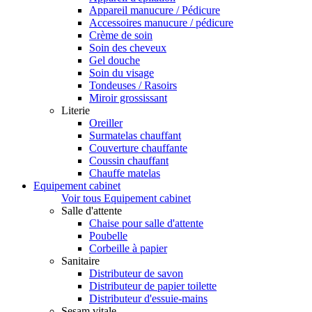
Appareil manucure / Pédicure
Accessoires manucure / pédicure
Crème de soin
Soin des cheveux
Gel douche
Soin du visage
Tondeuses / Rasoirs
Miroir grossissant
Literie
Oreiller
Surmatelas chauffant
Couverture chauffante
Coussin chauffant
Chauffe matelas
Equipement cabinet
Voir tous Equipement cabinet
Salle d'attente
Chaise pour salle d'attente
Poubelle
Corbeille à papier
Sanitaire
Distributeur de savon
Distributeur de papier toilette
Distributeur d'essuie-mains
Sesam vitale