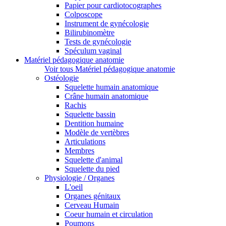
Papier pour cardiotocographes
Colposcope
Instrument de gynécologie
Bilirubinomètre
Tests de gynécologie
Spéculum vaginal
Matériel pédagogique anatomie
Voir tous Matériel pédagogique anatomie
Ostéologie
Squelette humain anatomique
Crâne humain anatomique
Rachis
Squelette bassin
Dentition humaine
Modèle de vertèbres
Articulations
Membres
Squelette d'animal
Squelette du pied
Physiologie / Organes
L'oeil
Organes génitaux
Cerveau Humain
Coeur humain et circulation
Poumons