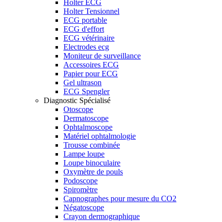
Holter ECG
Holter Tensionnel
ECG portable
ECG d'effort
ECG vétérinaire
Electrodes ecg
Moniteur de surveillance
Accessoires ECG
Papier pour ECG
Gel ultrason
ECG Spengler
Diagnostic Spécialisé
Otoscope
Dermatoscope
Ophtalmoscope
Matériel ophtalmologie
Trousse combinée
Lampe loupe
Loupe binoculaire
Oxymètre de pouls
Podoscope
Spiromètre
Capnographes pour mesure du CO2
Négatoscope
Crayon dermographique