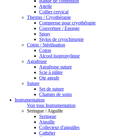
Bande de contention
Attelle
Collier cervical
Thermo / Cryothérapie
Compresse pour cryothérapie
Couverture / Eponge
Spray
Stylos de cryochirurgie
Coton / Stérilisation
Coton
Alcool isopropylique
Agrafeuse
Agrafeuse suture
Scie à plâtre
Ote agrafe
Suture
Set de suture
Champs de soins
Instrumentation
Voir tous Instrumentation
Seringue / Aiguille
Seringue
Aiguille
Collecteur d'aiguilles
Cathéter