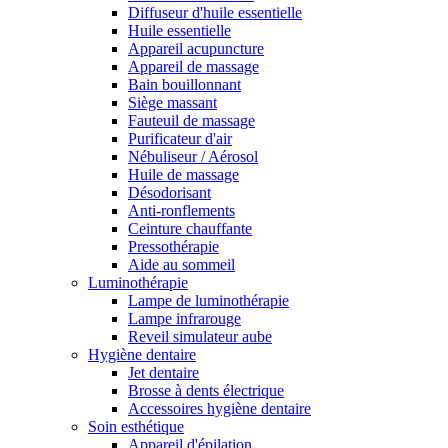
Diffuseur d'huile essentielle
Huile essentielle
Appareil acupuncture
Appareil de massage
Bain bouillonnant
Siège massant
Fauteuil de massage
Purificateur d'air
Nébuliseur / Aérosol
Huile de massage
Désodorisant
Anti-ronflements
Ceinture chauffante
Pressothérapie
Aide au sommeil
Luminothérapie
Lampe de luminothérapie
Lampe infrarouge
Reveil simulateur aube
Hygiène dentaire
Jet dentaire
Brosse à dents électrique
Accessoires hygiène dentaire
Soin esthétique
Appareil d'épilation